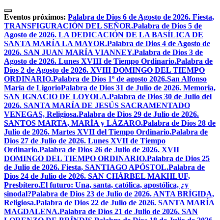
Skip
to
Eventos próximos:
Palabra de Dios 6 de Agosto de 2026. Fiesta,
content
TRANSFIGURACIÓN DEL SEÑOR.
Palabra de Dios 5 de
Agosto de 2026. LA DEDICACIÓN DE LA BASÍLICA DE
SANTA MARÍA LA MAYOR.
Palabra de Dios 4 de Agosto de
2026. SAN JUAN MARÍA VIANNEY.
Palabra de Dios 3 de
Agosto de 2026. Lunes XVIII de Tiempo Ordinario.
Palabra de
Dios 2 de Agosto de 2026. XVIII DOMINGO DEL TIEMPO
ORDINARIO.
Palabra de Dios 1º de agosto 2026.San Alfonso
María de Ligorio
Palabra de Dios 31 de Julio de 2026. Memoria,
SAN IGNACIO DE LOYOLA.
Palabra de Dios 30 de Julio del
2026. SANTA MARÍA DE JESÚS SACRAMENTADO
VENEGAS, Religiosa.
Palabra de Dios 29 de Julio de 2026.
SANTOS MARTA, MARÍA y LÁZARO.
Palabra de Dios 28 de
Julio de 2026. Martes XVII del Tiempo Ordinario.
Palabra de
Dios 27 de Julio de 2026. Lunes XVII de Tiempo
Ordinario.
Palabra de Dios 26 de Julio de 2026. XVII
DOMINGO DEL TIEMPO ORDINARIO.
Palabra de Dios 25
de Julio de 2026. Fiesta, SANTIAGO APÓSTOL.
Palabra de
Dios 24 de Julio de 2026. SAN CHÁRBEL MAKHLUF,
Presbítero.
El futuro: Una, santa, católica, apostólica, ¿y
sinodal?
Palabra de Dios 23 de Julio de 2026. ANTA BRÍGIDA,
Religiosa.
Palabra de Dios 22 de Julio de 2026. SANTA MARÍA
MAGDALENA.
Palabra de Dios 21 de Julio de 2026. SAN