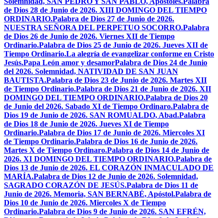
Solemnidad, SAN PEDRO Y SAN PABLO, Apóstoles.
Palabra
de Dios 28 de Junio de 2026. XIII DOMINGO DEL TIEMPO
ORDINARIO.
Palabra de Dios 27 de Junio de 2026.
NUESTRA SEÑORA DEL PERPETUO SOCORRO.
Palabra
de Dios 26 de Junio de 2026. Viernes XII de Tiempo
Ordinario.
Palabra de Dios 25 de Junio de 2026. Jueves XII de
Tiempo Ordinario.
La alegría de evangelizar conforme en Cristo
Jesús.
Papa León amor y desamor
Palabra de Dios 24 de Junio
del 2026. Solemnidad, NATIVIDAD DE SAN JUAN
BAUTISTA.
Palabra de Dios 23 de Junio de 2026. Martes XII
de Tiempo Ordinario.
Palabra de Dios 21 de Junio de 2026. XII
DOMINGO DEL TIEMPO ORDINARIO.
Palabra de Dios 20
de Junio del 2026. Sabado XI de Tiempo Ordinaro.
Palabra de
Dios 19 de Junio de 2026. SAN ROMUALDO, Abad.
Palabra
de Dios 18 de Junio de 2026. Jueves XI de Tiempo
Ordinario.
Palabra de Dios 17 de Junio de 2026. Miercoles XI
de Tiempo Ordinario.
Palabra de Dios 16 de Junio de 2026.
Martes X de Tiempo Ordinaro.
Palabra de Dios 14 de Junio de
2026. XI DOMINGO DEL TIEMPO ORDINARIO.
Palabra de
Dios 13 de Junio de 2026. EL CORAZÓN INMACULADO DE
MARÍA.
Palabra de Dios 12 de Junio de 2026. Solemnidad,
SAGRADO CORAZÓN DE JESÚS.
Palabra de Dios 11 de
Junio de 2026. Memoria, SAN BERNABÉ, Apóstol.
Palabra de
Dios 10 de Junio de 2026. Miercoles X de Tiempo
Ordinario.
Palabra de Dios 9 de Junio de 2026. SAN EFRÉN,