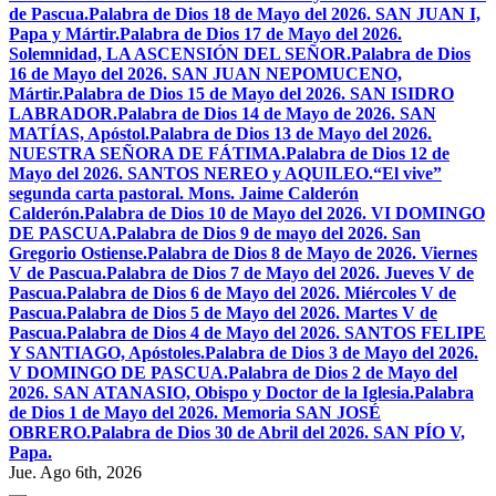
de Pascua.
Palabra de Dios 18 de Mayo del 2026. SAN JUAN I,
Papa y Mártir.
Palabra de Dios 17 de Mayo del 2026.
Solemnidad, LA ASCENSIÓN DEL SEÑOR.
Palabra de Dios
16 de Mayo del 2026. SAN JUAN NEPOMUCENO,
Mártir.
Palabra de Dios 15 de Mayo del 2026. SAN ISIDRO
LABRADOR.
Palabra de Dios 14 de Mayo de 2026. SAN
MATÍAS, Apóstol.
Palabra de Dios 13 de Mayo del 2026.
NUESTRA SEÑORA DE FÁTIMA.
Palabra de Dios 12 de
Mayo del 2026. SANTOS NEREO y AQUILEO.
“El vive”
segunda carta pastoral. Mons. Jaime Calderón
Calderón.
Palabra de Dios 10 de Mayo del 2026. VI DOMINGO
DE PASCUA.
Palabra de Dios 9 de mayo del 2026. San
Gregorio Ostiense.
Palabra de Dios 8 de Mayo de 2026. Viernes
V de Pascua.
Palabra de Dios 7 de Mayo del 2026. Jueves V de
Pascua.
Palabra de Dios 6 de Mayo del 2026. Miércoles V de
Pascua.
Palabra de Dios 5 de Mayo del 2026. Martes V de
Pascua.
Palabra de Dios 4 de Mayo del 2026. SANTOS FELIPE
Y SANTIAGO, Apóstoles.
Palabra de Dios 3 de Mayo del 2026.
V DOMINGO DE PASCUA.
Palabra de Dios 2 de Mayo del
2026. SAN ATANASIO, Obispo y Doctor de la Iglesia.
Palabra
de Dios 1 de Mayo del 2026. Memoria SAN JOSÉ
OBRERO.
Palabra de Dios 30 de Abril del 2026. SAN PÍO V,
Papa.
Jue. Ago 6th, 2026