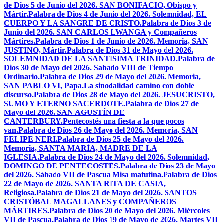
de Dios 5 de Junio del 2026. SAN BONIFACIO, Obispo y
Mártir.
Palabra de Dios 4 de Junio del 2026. Solemnidad, EL
CUERPO Y LA SANGRE DE CRISTO.
Palabra de Dios 3 de
Junio del 2026. SAN CARLOS LWANGA y Compañeros
Mártires.
Palabra de Dios 1 de Junio de 2026. Memoria, SAN
JUSTINO, Mártir.
Palabra de Dios 31 de Mayo del 2026.
SOLEMNIDAD DE LA SANTÍSIMA TRINIDAD.
Palabra de
Dios 30 de Mayo del 2026. Sabado VIII de Tiempo
Ordinario.
Palabra de Dios 29 de Mayo del 2026. Memoria,
SAN PABLO VI, Papa.
La sinodalidad camino con doble
discurso.
Palabra de Dios 28 de Mayo del 2026. JESUCRISTO,
SUMO Y ETERNO SACERDOTE.
Palabra de Dios 27 de
Mayo del 2026. SAN AGUSTÍN DE
CANTERBURY.
Pentecostés una fiesta a la que pocos
van.
Palabra de Dios 26 de Mayo del 2026. Memoria, SAN
FELIPE NERI.
Palabra de Dios 25 de Mayo del 2026.
Memoria, SANTA MARÍA, MADRE DE LA
IGLESIA.
Palabra de Dios 24 de Mayo del 2026. Solemnidad,
DOMINGO DE PENTECOSTÉS.
Palabra de Dios 23 de Mayo
del 2026. Sábado VII de Pascua Misa matutina.
Palabra de Dios
22 de Mayo de 2026. SANTA RITA DE CASIA,
Religiosa.
Palabra de Dios 21 de Mayo del 2026. SANTOS
CRISTÓBAL MAGALLANES y COMPAÑEROS
MÁRTIRES.
Palabra de Dios 20 de Mayo del 2026. Miércoles
VII de Pascua.
Palabra de Dios 19 de Mayo de 2026. Martes VII