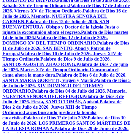
LORENZO DE BRÍNDIS.
Palabra de Dios 18 de Julio de 2026.
Sabado XV de Tiempo Odinario.
Palabra de Dios 17 de Julio de
2026. Viernes XV de Tiempo Ordinario.
Palabra de Dios 16 de
Julio de 2026. Memoria, NUESTRA SEÑORA DEL
CARMEN.
Palabra de Dios 15 de Julio de 2026. SAN
BUENAVENTURA, Obispo y Doctor de la Iglesia.
Justa o
injusta la excomunión ahora el regreso.
Palabra de Dios martes
14 de julio 2026.
Palabra de Dios 12 de Julio de 2026.
DOMINGO XV DEL TIEMPO ORDINARIO.
Palabra de Dios
11 de Julio de 2026. SAN BENITO, Abad y Patrón de
Europa.
Palabra de Dios 10 de Julio de 2026. Jueves XIV de
Tiempo Ordinario.
Palabra de Dios 9 de Julio de 2026.
SANTOS AGUSTÍN ZHAO RONG.
Palabra de Dios 7 de julio
de 2026. Martes XIV de Tiempo Ordinario.
Consumado el
cisma ahora la mano dura.
Palabra de Dios 6 de Julio de 2026.
SANTA MARÍA GORETTI, Virgen y Mártir.
Palabra de Dios 5
de Julio de 2026. XIV DOMINGO DEL TIEMPO
ORDINARIO.
Palabra de Dios 04 de Julio del 2026. Memoria,
NUESTRA SEÑORA DEL REFUGIO.
Palabra de Dios 3 de
Julio de 2026. Fiesta, SANTO TOMÁS, Apóstol.
Palabra de
Dios 2 de Julio de 2026. Jueves XIII de Tiempo
Ordinario.
Laicos buscando predicar la homilía
eucarística
Palabra de Dios 1º de julio 2026
Palabra de Dios 30
de Junio de 2026. LOS PRIMEROS SANTOS MÁRTIRES DE
LA IGLESIA ROMANA.
Palabra de Dios 29 de Junio de 2026.