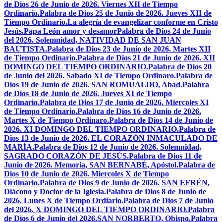
de Dios 26 de Junio de 2026. Viernes XII de Tiempo
Ordinario.
Palabra de Dios 25 de Junio de 2026. Jueves XII de
Tiempo Ordinario.
La alegría de evangelizar conforme en Cristo
Jesús.
Papa León amor y desamor
Palabra de Dios 24 de Junio
del 2026. Solemnidad, NATIVIDAD DE SAN JUAN
BAUTISTA.
Palabra de Dios 23 de Junio de 2026. Martes XII
de Tiempo Ordinario.
Palabra de Dios 21 de Junio de 2026. XII
DOMINGO DEL TIEMPO ORDINARIO.
Palabra de Dios 20
de Junio del 2026. Sabado XI de Tiempo Ordinaro.
Palabra de
Dios 19 de Junio de 2026. SAN ROMUALDO, Abad.
Palabra
de Dios 18 de Junio de 2026. Jueves XI de Tiempo
Ordinario.
Palabra de Dios 17 de Junio de 2026. Miercoles XI
de Tiempo Ordinario.
Palabra de Dios 16 de Junio de 2026.
Martes X de Tiempo Ordinaro.
Palabra de Dios 14 de Junio de
2026. XI DOMINGO DEL TIEMPO ORDINARIO.
Palabra de
Dios 13 de Junio de 2026. EL CORAZÓN INMACULADO DE
MARÍA.
Palabra de Dios 12 de Junio de 2026. Solemnidad,
SAGRADO CORAZÓN DE JESÚS.
Palabra de Dios 11 de
Junio de 2026. Memoria, SAN BERNABÉ, Apóstol.
Palabra de
Dios 10 de Junio de 2026. Miercoles X de Tiempo
Ordinario.
Palabra de Dios 9 de Junio de 2026. SAN EFRÉN,
Diácono y Doctor de la Iglesia.
Palabra de Dios 8 de Junio de
2026. Lunes X de Tiempo Ordiario.
Palabra de Dios 7 de Junio
del 2026. X DOMINGO DEL TIEMPO ORDINARIO.
Palabra
de Dios 6 de Junio del 2026.SAN NORBERTO, Obispo.
Palabra