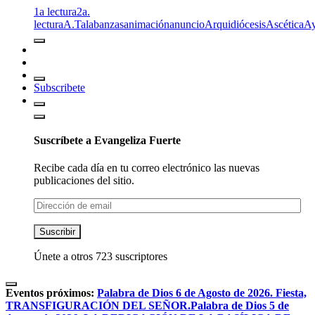
1a lectura
2a.
lectura
A.T
alabanzas
animación
anuncio
Arquidiócesis
Ascética
A
Subscribete
Suscríbete a Evangeliza Fuerte
Recibe cada día en tu correo electrónico las nuevas
publicaciones del sitio.
Dirección
de
email
Suscribir
Únete a otros 723 suscriptores
Eventos próximos:
Palabra de Dios 6 de Agosto de 2026. Fiesta,
TRANSFIGURACIÓN DEL SEÑOR.
Palabra de Dios 5 de