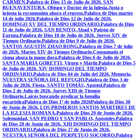
CARMEN.
Palabra de Dios 15 de Julio de 2026. SAN
BUENAVENTURA, Obispo y Doctor de la Iglesia.
Justa o
injusta la excomunión ahora el regreso.
Palabra de Dios martes
14 de julio 2026.
Palabra de Dios 12 de Julio de 2026.
DOMINGO XV DEL TIEMPO ORDINARIO.
Palabra de Dios
11 de Julio de 2026. SAN BENITO, Abad y Patrón de
Europa.
Palabra de Dios 10 de Julio de 2026. Jueves XIV de
Tiempo Ordinario.
Palabra de Dios 9 de Julio de 2026.
SANTOS AGUSTÍN ZHAO RONG.
Palabra de Dios 7 de julio
de 2026. Martes XIV de Tiempo Ordinario.
Consumado el
cisma ahora la mano dura.
Palabra de Dios 6 de Julio de 2026.
SANTA MARÍA GORETTI, Virgen y Mártir.
Palabra de Dios 5
de Julio de 2026. XIV DOMINGO DEL TIEMPO
ORDINARIO.
Palabra de Dios 04 de Julio del 2026. Memoria,
NUESTRA SEÑORA DEL REFUGIO.
Palabra de Dios 3 de
Julio de 2026. Fiesta, SANTO TOMÁS, Apóstol.
Palabra de
Dios 2 de Julio de 2026. Jueves XIII de Tiempo
Ordinario.
Laicos buscando predicar la homilía
eucarística
Palabra de Dios 1º de julio 2026
Palabra de Dios 30
de Junio de 2026. LOS PRIMEROS SANTOS MÁRTIRES DE
LA IGLESIA ROMANA.
Palabra de Dios 29 de Junio de 2026.
Solemnidad, SAN PEDRO Y SAN PABLO, Apóstoles.
Palabra
de Dios 28 de Junio de 2026. XIII DOMINGO DEL TIEMPO
ORDINARIO.
Palabra de Dios 27 de Junio de 2026.
NUESTRA SEÑORA DEL PERPETUO SOCORRO.
Palabra