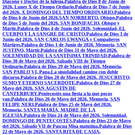
Diácono y Doctor de la Iglesia.
Palabra de Dios 8 de Junio de
2026. Lunes X de Tiempo Ordiario.
Palabra de Dios 7 de Junio
del 2026. X DOMINGO DEL TIEMPO ORDINARIO.
Palabra
de Dios 6 de Junio del 2026.SAN NORBERTO, Obispo.
Palabra
de Dios 5 de Junio del 2026. SAN BONIFACIO, Obispo y
Mártir.
Palabra de Dios 4 de Junio del 2026. Solemnidad, EL
CUERPO Y LA SANGRE DE CRISTO.
Palabra de Dios 3 de
Junio del 2026. SAN CARLOS LWANGA y Compañeros
Mártires.
Palabra de Dios 1 de Junio de 2026. Memoria, SAN
JUSTINO, Mártir.
Palabra de Dios 31 de Mayo del 2026.
SOLEMNIDAD DE LA SANTÍSIMA TRINIDAD.
Palabra de
Dios 30 de Mayo del 2026. Sabado VIII de Tiempo
Ordinario.
Palabra de Dios 29 de Mayo del 2026. Memoria,
SAN PABLO VI, Papa.
La sinodalidad camino con doble
discurso.
Palabra de Dios 28 de Mayo del 2026. JESUCRISTO,
SUMO Y ETERNO SACERDOTE.
Palabra de Dios 27 de
Mayo del 2026. SAN AGUSTÍN DE
CANTERBURY.
Pentecostés una fiesta a la que pocos
van.
Palabra de Dios 26 de Mayo del 2026. Memoria, SAN
FELIPE NERI.
Palabra de Dios 25 de Mayo del 2026.
Memoria, SANTA MARÍA, MADRE DE LA
IGLESIA.
Palabra de Dios 24 de Mayo del 2026. Solemnidad,
DOMINGO DE PENTECOSTÉS.
Palabra de Dios 23 de Mayo
del 2026. Sábado VII de Pascua Misa matutina.
Palabra de Dios
22 de Mayo de 2026. SANTA RITA DE CASIA,