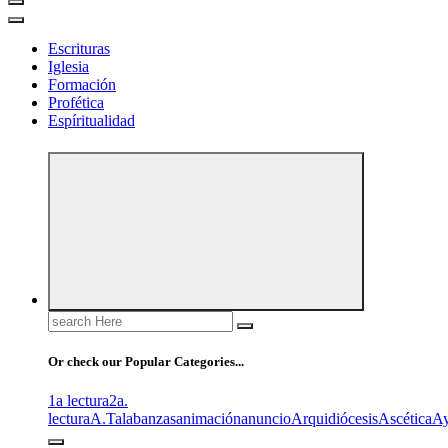
Escrituras
Iglesia
Formación
Profética
Espíritualidad
Search
for:
Or check our Popular Categories...
1a lectura
2a.
lectura
A.T
alabanzas
animación
anuncio
Arquidiócesis
Ascética
A