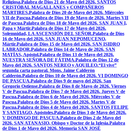
Religiosa.
Palabra de Dios 21 de Mayo del 2026. SANTOS
CRISTÓBAL MAGALLANES y COMPAÑEROS
MÁRTIRES.
Palabra de Dios 20 de Mayo del 2026. Miércoles
VII de Pascua.
Palabra de Dios 19 de Mayo de 2026. Martes VII
de Pascua.
Palabra de Dios 18 de Mayo del 2026. SAN JUAN I,
Papa y Mártir.
Palabra de Dios 17 de Mayo del 2026.
Solemnidad, LA ASCENSIÓN DEL SEÑOR.
Palabra de Dios
16 de Mayo del 2026. SAN JUAN NEPOMUCENO,
Mártir.
Palabra de Dios 15 de Mayo del 2026. SAN ISIDRO
LABRADOR.
Palabra de Dios 14 de Mayo de 2026. SAN
MATÍAS, Apóstol.
Palabra de Dios 13 de Mayo del 2026.
NUESTRA SEÑORA DE FÁTIMA.
Palabra de Dios 12 de
Mayo del 2026. SANTOS NEREO y AQUILEO.
“El vive”
segunda carta pastoral. Mons. Jaime Calderón
Calderón.
Palabra de Dios 10 de Mayo del 2026. VI DOMINGO
DE PASCUA.
Palabra de Dios 9 de mayo del 2026. San
Gregorio Ostiense.
Palabra de Dios 8 de Mayo de 2026. Viernes
V de Pascua.
Palabra de Dios 7 de Mayo del 2026. Jueves V de
Pascua.
Palabra de Dios 6 de Mayo del 2026. Miércoles V de
Pascua.
Palabra de Dios 5 de Mayo del 2026. Martes V de
Pascua.
Palabra de Dios 4 de Mayo del 2026. SANTOS FELIPE
Y SANTIAGO, Apóstoles.
Palabra de Dios 3 de Mayo del 2026.
V DOMINGO DE PASCUA.
Palabra de Dios 2 de Mayo del
2026. SAN ATANASIO, Obispo y Doctor de la Iglesia.
Palabra
de Dios 1 de Mayo del 2026. Memoria SAN JOSÉ