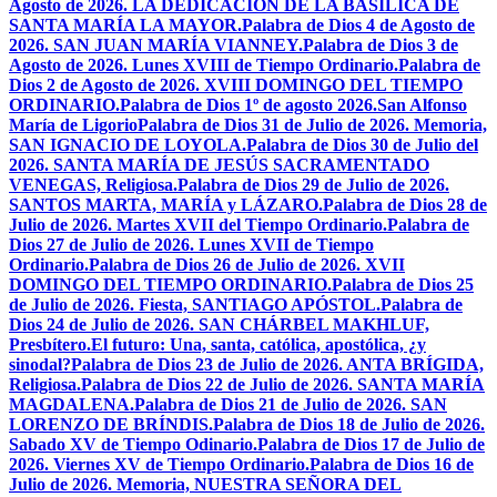
Agosto de 2026. LA DEDICACIÓN DE LA BASÍLICA DE
SANTA MARÍA LA MAYOR.
Palabra de Dios 4 de Agosto de
2026. SAN JUAN MARÍA VIANNEY.
Palabra de Dios 3 de
Agosto de 2026. Lunes XVIII de Tiempo Ordinario.
Palabra de
Dios 2 de Agosto de 2026. XVIII DOMINGO DEL TIEMPO
ORDINARIO.
Palabra de Dios 1º de agosto 2026.San Alfonso
María de Ligorio
Palabra de Dios 31 de Julio de 2026. Memoria,
SAN IGNACIO DE LOYOLA.
Palabra de Dios 30 de Julio del
2026. SANTA MARÍA DE JESÚS SACRAMENTADO
VENEGAS, Religiosa.
Palabra de Dios 29 de Julio de 2026.
SANTOS MARTA, MARÍA y LÁZARO.
Palabra de Dios 28 de
Julio de 2026. Martes XVII del Tiempo Ordinario.
Palabra de
Dios 27 de Julio de 2026. Lunes XVII de Tiempo
Ordinario.
Palabra de Dios 26 de Julio de 2026. XVII
DOMINGO DEL TIEMPO ORDINARIO.
Palabra de Dios 25
de Julio de 2026. Fiesta, SANTIAGO APÓSTOL.
Palabra de
Dios 24 de Julio de 2026. SAN CHÁRBEL MAKHLUF,
Presbítero.
El futuro: Una, santa, católica, apostólica, ¿y
sinodal?
Palabra de Dios 23 de Julio de 2026. ANTA BRÍGIDA,
Religiosa.
Palabra de Dios 22 de Julio de 2026. SANTA MARÍA
MAGDALENA.
Palabra de Dios 21 de Julio de 2026. SAN
LORENZO DE BRÍNDIS.
Palabra de Dios 18 de Julio de 2026.
Sabado XV de Tiempo Odinario.
Palabra de Dios 17 de Julio de
2026. Viernes XV de Tiempo Ordinario.
Palabra de Dios 16 de
Julio de 2026. Memoria, NUESTRA SEÑORA DEL