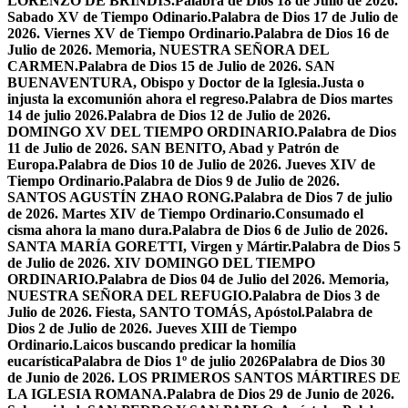
LORENZO DE BRÍNDIS.
Palabra de Dios 18 de Julio de 2026.
Sabado XV de Tiempo Odinario.
Palabra de Dios 17 de Julio de
2026. Viernes XV de Tiempo Ordinario.
Palabra de Dios 16 de
Julio de 2026. Memoria, NUESTRA SEÑORA DEL
CARMEN.
Palabra de Dios 15 de Julio de 2026. SAN
BUENAVENTURA, Obispo y Doctor de la Iglesia.
Justa o
injusta la excomunión ahora el regreso.
Palabra de Dios martes
14 de julio 2026.
Palabra de Dios 12 de Julio de 2026.
DOMINGO XV DEL TIEMPO ORDINARIO.
Palabra de Dios
11 de Julio de 2026. SAN BENITO, Abad y Patrón de
Europa.
Palabra de Dios 10 de Julio de 2026. Jueves XIV de
Tiempo Ordinario.
Palabra de Dios 9 de Julio de 2026.
SANTOS AGUSTÍN ZHAO RONG.
Palabra de Dios 7 de julio
de 2026. Martes XIV de Tiempo Ordinario.
Consumado el
cisma ahora la mano dura.
Palabra de Dios 6 de Julio de 2026.
SANTA MARÍA GORETTI, Virgen y Mártir.
Palabra de Dios 5
de Julio de 2026. XIV DOMINGO DEL TIEMPO
ORDINARIO.
Palabra de Dios 04 de Julio del 2026. Memoria,
NUESTRA SEÑORA DEL REFUGIO.
Palabra de Dios 3 de
Julio de 2026. Fiesta, SANTO TOMÁS, Apóstol.
Palabra de
Dios 2 de Julio de 2026. Jueves XIII de Tiempo
Ordinario.
Laicos buscando predicar la homilía
eucarística
Palabra de Dios 1º de julio 2026
Palabra de Dios 30
de Junio de 2026. LOS PRIMEROS SANTOS MÁRTIRES DE
LA IGLESIA ROMANA.
Palabra de Dios 29 de Junio de 2026.