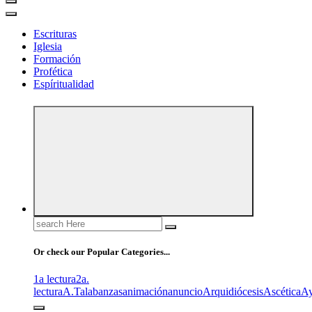
Escrituras
Iglesia
Formación
Profética
Espíritualidad
Search
for:
Or check our Popular Categories...
1a lectura
2a.
lectura
A.T
alabanzas
animación
anuncio
Arquidiócesis
Ascética
A