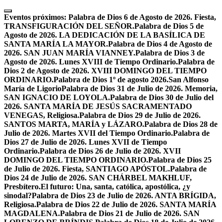
Skip
to
Eventos próximos:
Palabra de Dios 6 de Agosto de 2026. Fiesta,
content
TRANSFIGURACIÓN DEL SEÑOR.
Palabra de Dios 5 de
Agosto de 2026. LA DEDICACIÓN DE LA BASÍLICA DE
SANTA MARÍA LA MAYOR.
Palabra de Dios 4 de Agosto de
2026. SAN JUAN MARÍA VIANNEY.
Palabra de Dios 3 de
Agosto de 2026. Lunes XVIII de Tiempo Ordinario.
Palabra de
Dios 2 de Agosto de 2026. XVIII DOMINGO DEL TIEMPO
ORDINARIO.
Palabra de Dios 1º de agosto 2026.San Alfonso
María de Ligorio
Palabra de Dios 31 de Julio de 2026. Memoria,
SAN IGNACIO DE LOYOLA.
Palabra de Dios 30 de Julio del
2026. SANTA MARÍA DE JESÚS SACRAMENTADO
VENEGAS, Religiosa.
Palabra de Dios 29 de Julio de 2026.
SANTOS MARTA, MARÍA y LÁZARO.
Palabra de Dios 28 de
Julio de 2026. Martes XVII del Tiempo Ordinario.
Palabra de
Dios 27 de Julio de 2026. Lunes XVII de Tiempo
Ordinario.
Palabra de Dios 26 de Julio de 2026. XVII
DOMINGO DEL TIEMPO ORDINARIO.
Palabra de Dios 25
de Julio de 2026. Fiesta, SANTIAGO APÓSTOL.
Palabra de
Dios 24 de Julio de 2026. SAN CHÁRBEL MAKHLUF,
Presbítero.
El futuro: Una, santa, católica, apostólica, ¿y
sinodal?
Palabra de Dios 23 de Julio de 2026. ANTA BRÍGIDA,
Religiosa.
Palabra de Dios 22 de Julio de 2026. SANTA MARÍA
MAGDALENA.
Palabra de Dios 21 de Julio de 2026. SAN