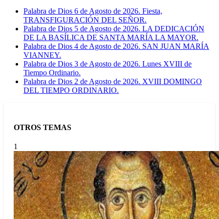
Palabra de Dios 6 de Agosto de 2026. Fiesta,
TRANSFIGURACIÓN DEL SEÑOR.
Palabra de Dios 5 de Agosto de 2026. LA DEDICACIÓN
DE LA BASÍLICA DE SANTA MARÍA LA MAYOR.
Palabra de Dios 4 de Agosto de 2026. SAN JUAN MARÍA
VIANNEY.
Palabra de Dios 3 de Agosto de 2026. Lunes XVIII de
Tiempo Ordinario.
Palabra de Dios 2 de Agosto de 2026. XVIII DOMINGO
DEL TIEMPO ORDINARIO.
OTROS TEMAS
1