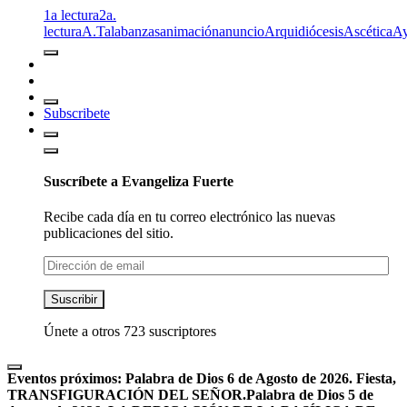
1a lectura
2a.
lectura
A.T
alabanzas
animación
anuncio
Arquidiócesis
Ascética
A
Subscribete
Suscríbete a Evangeliza Fuerte
Recibe cada día en tu correo electrónico las nuevas
publicaciones del sitio.
Dirección
de
email
Suscribir
Únete a otros 723 suscriptores
Eventos próximos:
Palabra de Dios 6 de Agosto de 2026. Fiesta,
TRANSFIGURACIÓN DEL SEÑOR.
Palabra de Dios 5 de