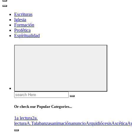
Escrituras
Iglesia
Formación
Profética
Espíritualidad
Search
for:
Or check our Popular Categories...
1a lectura
2a.
lectura
A.T
alabanzas
animación
anuncio
Arquidiócesis
Ascética
A