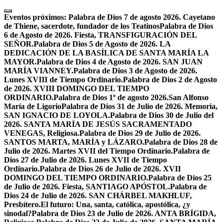
Skip
to
Eventos próximos:
Palabra de Dios 7 de agosto 2026. Cayetano
content
de Thiene, sacerdote, fundador de los Teatinos
Palabra de Dios
6 de Agosto de 2026. Fiesta, TRANSFIGURACIÓN DEL
SEÑOR.
Palabra de Dios 5 de Agosto de 2026. LA
DEDICACIÓN DE LA BASÍLICA DE SANTA MARÍA LA
MAYOR.
Palabra de Dios 4 de Agosto de 2026. SAN JUAN
MARÍA VIANNEY.
Palabra de Dios 3 de Agosto de 2026.
Lunes XVIII de Tiempo Ordinario.
Palabra de Dios 2 de Agosto
de 2026. XVIII DOMINGO DEL TIEMPO
ORDINARIO.
Palabra de Dios 1º de agosto 2026.San Alfonso
María de Ligorio
Palabra de Dios 31 de Julio de 2026. Memoria,
SAN IGNACIO DE LOYOLA.
Palabra de Dios 30 de Julio del
2026. SANTA MARÍA DE JESÚS SACRAMENTADO
VENEGAS, Religiosa.
Palabra de Dios 29 de Julio de 2026.
SANTOS MARTA, MARÍA y LÁZARO.
Palabra de Dios 28 de
Julio de 2026. Martes XVII del Tiempo Ordinario.
Palabra de
Dios 27 de Julio de 2026. Lunes XVII de Tiempo
Ordinario.
Palabra de Dios 26 de Julio de 2026. XVII
DOMINGO DEL TIEMPO ORDINARIO.
Palabra de Dios 25
de Julio de 2026. Fiesta, SANTIAGO APÓSTOL.
Palabra de
Dios 24 de Julio de 2026. SAN CHÁRBEL MAKHLUF,
Presbítero.
El futuro: Una, santa, católica, apostólica, ¿y
sinodal?
Palabra de Dios 23 de Julio de 2026. ANTA BRÍGIDA,