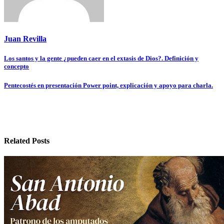
Juan Revilla
Navegación
Los santos y la gente ¿pueden caer en el extasis de Dios?. Definición y
concepto
de
entradas
Pentecostés en presentación Power point, explicación y apoyo para charla.
Related Posts