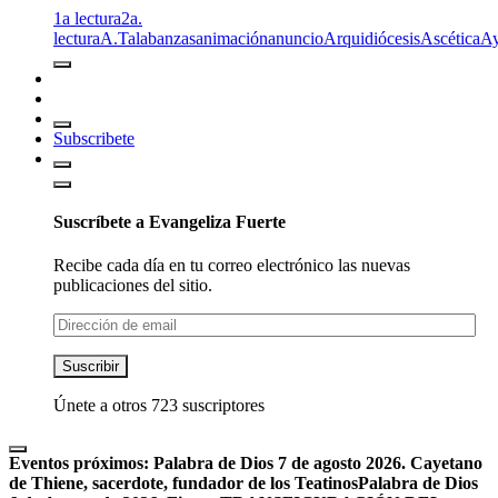
1a lectura
2a.
lectura
A.T
alabanzas
animación
anuncio
Arquidiócesis
Ascética
A
Subscribete
Suscríbete a Evangeliza Fuerte
Recibe cada día en tu correo electrónico las nuevas
publicaciones del sitio.
Dirección
de
email
Suscribir
Únete a otros 723 suscriptores
Eventos próximos:
Palabra de Dios 7 de agosto 2026. Cayetano
de Thiene, sacerdote, fundador de los Teatinos
Palabra de Dios