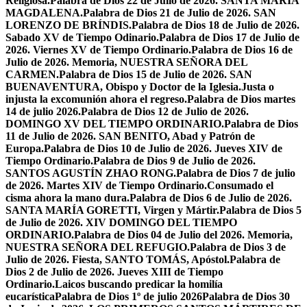
Religiosa.
Palabra de Dios 22 de Julio de 2026. SANTA MARÍA
MAGDALENA.
Palabra de Dios 21 de Julio de 2026. SAN
LORENZO DE BRÍNDIS.
Palabra de Dios 18 de Julio de 2026.
Sabado XV de Tiempo Odinario.
Palabra de Dios 17 de Julio de
2026. Viernes XV de Tiempo Ordinario.
Palabra de Dios 16 de
Julio de 2026. Memoria, NUESTRA SEÑORA DEL
CARMEN.
Palabra de Dios 15 de Julio de 2026. SAN
BUENAVENTURA, Obispo y Doctor de la Iglesia.
Justa o
injusta la excomunión ahora el regreso.
Palabra de Dios martes
14 de julio 2026.
Palabra de Dios 12 de Julio de 2026.
DOMINGO XV DEL TIEMPO ORDINARIO.
Palabra de Dios
11 de Julio de 2026. SAN BENITO, Abad y Patrón de
Europa.
Palabra de Dios 10 de Julio de 2026. Jueves XIV de
Tiempo Ordinario.
Palabra de Dios 9 de Julio de 2026.
SANTOS AGUSTÍN ZHAO RONG.
Palabra de Dios 7 de julio
de 2026. Martes XIV de Tiempo Ordinario.
Consumado el
cisma ahora la mano dura.
Palabra de Dios 6 de Julio de 2026.
SANTA MARÍA GORETTI, Virgen y Mártir.
Palabra de Dios 5
de Julio de 2026. XIV DOMINGO DEL TIEMPO
ORDINARIO.
Palabra de Dios 04 de Julio del 2026. Memoria,
NUESTRA SEÑORA DEL REFUGIO.
Palabra de Dios 3 de
Julio de 2026. Fiesta, SANTO TOMÁS, Apóstol.
Palabra de
Dios 2 de Julio de 2026. Jueves XIII de Tiempo
Ordinario.
Laicos buscando predicar la homilía
eucarística
Palabra de Dios 1º de julio 2026
Palabra de Dios 30