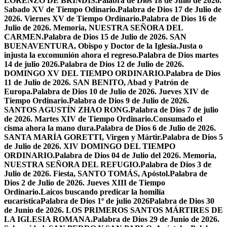
LORENZO DE BRÍNDIS.
Palabra de Dios 18 de Julio de 2026.
Sabado XV de Tiempo Odinario.
Palabra de Dios 17 de Julio de
2026. Viernes XV de Tiempo Ordinario.
Palabra de Dios 16 de
Julio de 2026. Memoria, NUESTRA SEÑORA DEL
CARMEN.
Palabra de Dios 15 de Julio de 2026. SAN
BUENAVENTURA, Obispo y Doctor de la Iglesia.
Justa o
injusta la excomunión ahora el regreso.
Palabra de Dios martes
14 de julio 2026.
Palabra de Dios 12 de Julio de 2026.
DOMINGO XV DEL TIEMPO ORDINARIO.
Palabra de Dios
11 de Julio de 2026. SAN BENITO, Abad y Patrón de
Europa.
Palabra de Dios 10 de Julio de 2026. Jueves XIV de
Tiempo Ordinario.
Palabra de Dios 9 de Julio de 2026.
SANTOS AGUSTÍN ZHAO RONG.
Palabra de Dios 7 de julio
de 2026. Martes XIV de Tiempo Ordinario.
Consumado el
cisma ahora la mano dura.
Palabra de Dios 6 de Julio de 2026.
SANTA MARÍA GORETTI, Virgen y Mártir.
Palabra de Dios 5
de Julio de 2026. XIV DOMINGO DEL TIEMPO
ORDINARIO.
Palabra de Dios 04 de Julio del 2026. Memoria,
NUESTRA SEÑORA DEL REFUGIO.
Palabra de Dios 3 de
Julio de 2026. Fiesta, SANTO TOMÁS, Apóstol.
Palabra de
Dios 2 de Julio de 2026. Jueves XIII de Tiempo
Ordinario.
Laicos buscando predicar la homilía
eucarística
Palabra de Dios 1º de julio 2026
Palabra de Dios 30
de Junio de 2026. LOS PRIMEROS SANTOS MÁRTIRES DE
LA IGLESIA ROMANA.
Palabra de Dios 29 de Junio de 2026.