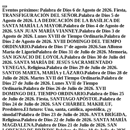
Skip
to
Eventos próximos:
Palabra de Dios 6 de Agosto de 2026. Fiesta,
content
TRANSFIGURACIÓN DEL SEÑOR.
Palabra de Dios 5 de
Agosto de 2026. LA DEDICACIÓN DE LA BASÍLICA DE
SANTA MARÍA LA MAYOR.
Palabra de Dios 4 de Agosto de
2026. SAN JUAN MARÍA VIANNEY.
Palabra de Dios 3 de
Agosto de 2026. Lunes XVIII de Tiempo Ordinario.
Palabra de
Dios 2 de Agosto de 2026. XVIII DOMINGO DEL TIEMPO
ORDINARIO.
Palabra de Dios 1º de agosto 2026.San Alfonso
María de Ligorio
Palabra de Dios 31 de Julio de 2026. Memoria,
SAN IGNACIO DE LOYOLA.
Palabra de Dios 30 de Julio del
2026. SANTA MARÍA DE JESÚS SACRAMENTADO
VENEGAS, Religiosa.
Palabra de Dios 29 de Julio de 2026.
SANTOS MARTA, MARÍA y LÁZARO.
Palabra de Dios 28 de
Julio de 2026. Martes XVII del Tiempo Ordinario.
Palabra de
Dios 27 de Julio de 2026. Lunes XVII de Tiempo
Ordinario.
Palabra de Dios 26 de Julio de 2026. XVII
DOMINGO DEL TIEMPO ORDINARIO.
Palabra de Dios 25
de Julio de 2026. Fiesta, SANTIAGO APÓSTOL.
Palabra de
Dios 24 de Julio de 2026. SAN CHÁRBEL MAKHLUF,
Presbítero.
El futuro: Una, santa, católica, apostólica, ¿y
sinodal?
Palabra de Dios 23 de Julio de 2026. ANTA BRÍGIDA,
Religiosa.
Palabra de Dios 22 de Julio de 2026. SANTA MARÍA
MAGDALENA.
Palabra de Dios 21 de Julio de 2026. SAN