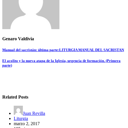
Genaro Valdivia
Navegación
Manual del sacristán: última parte:LITURGIA MANUAL DEL SACRISTAN
de
El acolito y la nueva atapa de la Iglesia, urgencia de formación. (Primera
entradas
parte)
Related Posts
Juan Revilla
Liturgia
marzo 2, 2017