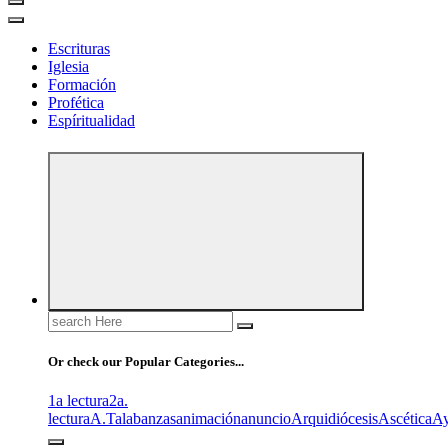
Escrituras
Iglesia
Formación
Profética
Espíritualidad
Search
for:
Or check our Popular Categories...
1a lectura
2a.
lectura
A.T
alabanzas
animación
anuncio
Arquidiócesis
Ascética
A