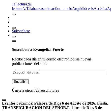
1a lectura
2a.
lectura
A.T
alabanzas
animación
anuncio
Arquidiócesis
Ascética
A
Subscribete
Suscríbete a Evangeliza Fuerte
Recibe cada día en tu correo electrónico las nuevas
publicaciones del sitio.
Dirección
de
email
Suscribir
Únete a otros 723 suscriptores
Eventos próximos:
Palabra de Dios 6 de Agosto de 2026. Fiesta,
TRANSFIGURACIÓN DEL SEÑOR.
Palabra de Dios 5 de