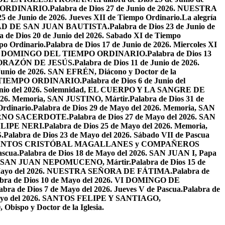
PO ORDINARIO.
Palabra de Dios 27 de Junio de 2026. NUESTRA
25 de Junio de 2026. Jueves XII de Tiempo Ordinario.
La alegría
IVIDAD DE SAN JUAN BAUTISTA.
Palabra de Dios 23 de Junio de
a de Dios 20 de Junio del 2026. Sabado XI de Tiempo
po Ordinario.
Palabra de Dios 17 de Junio de 2026. Miercoles XI
26. XI DOMINGO DEL TIEMPO ORDINARIO.
Palabra de Dios 13
O CORAZÓN DE JESÚS.
Palabra de Dios 11 de Junio de 2026.
 Junio de 2026. SAN EFRÉN, Diácono y Doctor de la
EL TIEMPO ORDINARIO.
Palabra de Dios 6 de Junio del
 Junio del 2026. Solemnidad, EL CUERPO Y LA SANGRE DE
2026. Memoria, SAN JUSTINO, Mártir.
Palabra de Dios 31 de
Ordinario.
Palabra de Dios 29 de Mayo del 2026. Memoria, SAN
ETERNO SACERDOTE.
Palabra de Dios 27 de Mayo del 2026. SAN
FELIPE NERI.
Palabra de Dios 25 de Mayo del 2026. Memoria,
.
Palabra de Dios 23 de Mayo del 2026. Sábado VII de Pascua
2026. SANTOS CRISTÓBAL MAGALLANES y COMPAÑEROS
ascua.
Palabra de Dios 18 de Mayo del 2026. SAN JUAN I, Papa
026. SAN JUAN NEPOMUCENO, Mártir.
Palabra de Dios 15 de
e Mayo del 2026. NUESTRA SEÑORA DE FÁTIMA.
Palabra de
abra de Dios 10 de Mayo del 2026. VI DOMINGO DE
abra de Dios 7 de Mayo del 2026. Jueves V de Pascua.
Palabra de
 Mayo del 2026. SANTOS FELIPE Y SANTIAGO,
bispo y Doctor de la Iglesia.