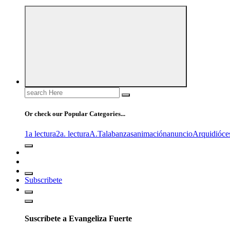
Search
for:
Or check our Popular Categories...
1a lectura
2a. lectura
A.T
alabanzas
animación
anuncio
Arquidióce
Subscribete
Suscríbete a Evangeliza Fuerte