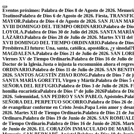
Skip
to
Eventos próximos:
Palabra de Dios 8 de Agosto de 2026. Mem
content
Teatinos
Palabra de Dios 6 de Agosto de 2026. Fiesta, TRA
MAYOR.
Palabra de Dios 4 de Agosto de 2026. SAN JUAN 
XVIII DOMINGO DEL TIEMPO ORDINARIO.
Palabra de Dio
LOYOLA.
Palabra de Dios 30 de Julio del 2026. SANTA 
LÁZARO.
Palabra de Dios 28 de Julio de 2026. Martes XVII de
XVII DOMINGO DEL TIEMPO ORDINARIO.
Palabra de Dio
Presbítero.
El futuro: Una, santa, católica, apostólica, ¿y sinodal?
MAGDALENA.
Palabra de Dios 21 de Julio de 2026. SAN 
Viernes XV de Tiempo Ordinario.
Palabra de Dios 16 de Jul
Doctor de la Iglesia.
Justa o injusta la excomunión ahora el regres
ORDINARIO.
Palabra de Dios 11 de Julio de 2026. SAN BENIT
2026. SANTOS AGUSTÍN ZHAO RONG.
Palabra de Dios 7 de 
SANTA MARÍA GORETTI, Virgen y Mártir.
Palabra de Dios
SEÑORA DEL REFUGIO.
Palabra de Dios 3 de Julio de 2026
homilía eucarística
Palabra de Dios 1º de julio 2026
Palabra de 
2026. Solemnidad, SAN PEDRO Y SAN PABLO, Apóstoles.
Pal
SEÑORA DEL PERPETUO SOCORRO.
Palabra de Dios 26 de
de evangelizar conforme en Cristo Jesús.
Papa León amor y desa
2026. Martes XII de Tiempo Ordinario.
Palabra de Dios 21 de
Ordinaro.
Palabra de Dios 19 de Junio de 2026. SAN ROMUAL
de Tiempo Ordinario.
Palabra de Dios 16 de Junio de 2026. Mar
de Junio de 2026. EL CORAZÓN INMACULADO DE MARÍA