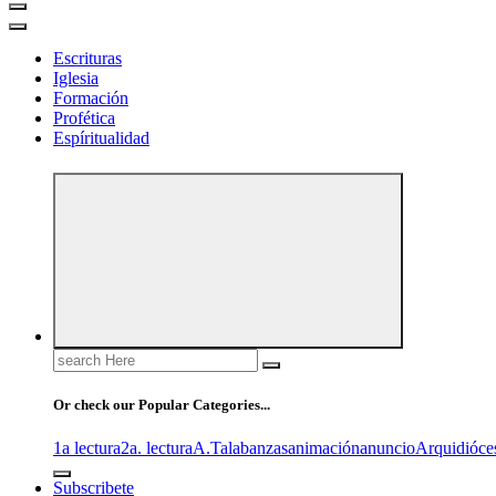
Escrituras
Iglesia
Formación
Profética
Espíritualidad
Search
for:
Or check our Popular Categories...
1a lectura
2a. lectura
A.T
alabanzas
animación
anuncio
Arquidióce
Subscribete