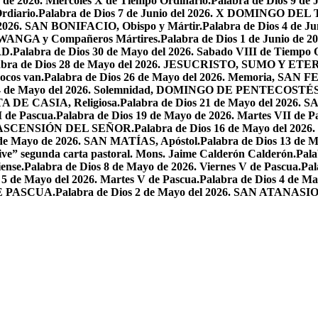
o de 2026. Miercoles X de Tiempo Ordinario.
Palabra de Dios 9 de
rdiario.
Palabra de Dios 7 de Junio del 2026. X DOMINGO D
l 2026. SAN BONIFACIO, Obispo y Mártir.
Palabra de Dios 4 de
 LWANGA y Compañeros Mártires.
Palabra de Dios 1 de Junio de 
AD.
Palabra de Dios 30 de Mayo del 2026. Sabado VIII de Tiempo 
abra de Dios 28 de Mayo del 2026. JESUCRISTO, SUMO Y 
pocos van.
Palabra de Dios 26 de Mayo del 2026. Memoria, SAN 
 24 de Mayo del 2026. Solemnidad, DOMINGO DE PENTECOSTÉS
TA DE CASIA, Religiosa.
Palabra de Dios 21 de Mayo del 
I de Pascua.
Palabra de Dios 19 de Mayo de 2026. Martes VII de P
 LA ASCENSIÓN DEL SEÑOR.
Palabra de Dios 16 de Mayo del 2
 de Mayo de 2026. SAN MATÍAS, Apóstol.
Palabra de Dios 13 d
ive” segunda carta pastoral. Mons. Jaime Calderón Calderón.
Pal
ense.
Palabra de Dios 8 de Mayo de 2026. Viernes V de Pascua.
Pal
 5 de Mayo del 2026. Martes V de Pascua.
Palabra de Dios 4 de
DE PASCUA.
Palabra de Dios 2 de Mayo del 2026. SAN ATANASIO, O