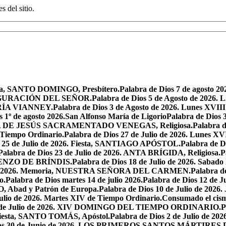
s del sitio.
oria, SANTO DOMINGO, Presbítero.
Palabra de Dios 7 de agosto 20
NSFIGURACIÓN DEL SEÑOR.
Palabra de Dios 5 de Agosto de 
MARÍA VIANNEY.
Palabra de Dios 3 de Agosto de 2026. Lunes XVII
s 1º de agosto 2026.San Alfonso María de Ligorio
Palabra de Dios
MARÍA DE JESÚS SACRAMENTADO VENEGAS, Religiosa.
Palabra 
l Tiempo Ordinario.
Palabra de Dios 27 de Julio de 2026. Lunes XV
s 25 de Julio de 2026. Fiesta, SANTIAGO APÓSTOL.
Palabra de 
Palabra de Dios 23 de Julio de 2026. ANTA BRÍGIDA, Religiosa.
P
LORENZO DE BRÍNDIS.
Palabra de Dios 18 de Julio de 2026. Sabad
io de 2026. Memoria, NUESTRA SEÑORA DEL CARMEN.
Palabra 
o.
Palabra de Dios martes 14 de julio 2026.
Palabra de Dios 12 d
O, Abad y Patrón de Europa.
Palabra de Dios 10 de Julio de 2026
julio de 2026. Martes XIV de Tiempo Ordinario.
Consumado el cism
 5 de Julio de 2026. XIV DOMINGO DEL TIEMPO ORDINARIO.
P
. Fiesta, SANTO TOMÁS, Apóstol.
Palabra de Dios 2 de Julio de 202
Dios 30 de Junio de 2026. LOS PRIMEROS SANTOS MÁRTIRE