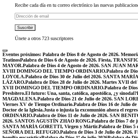
Recibe cada día en tu correo electrónico las nuevas publicacione
Dirección
de
email
Suscribir
Únete a otros 723 suscriptores
Eventos próximos:
Palabra de Dios 8 de Agosto de 2026. Mem
Teatinos
Palabra de Dios 6 de Agosto de 2026. Fiesta, TRA
MAYOR.
Palabra de Dios 4 de Agosto de 2026. SAN JUAN 
XVIII DOMINGO DEL TIEMPO ORDINARIO.
Palabra de Dio
LOYOLA.
Palabra de Dios 30 de Julio del 2026. SANTA 
LÁZARO.
Palabra de Dios 28 de Julio de 2026. Martes XVII de
XVII DOMINGO DEL TIEMPO ORDINARIO.
Palabra de Dio
Presbítero.
El futuro: Una, santa, católica, apostólica, ¿y sinodal?
MAGDALENA.
Palabra de Dios 21 de Julio de 2026. SAN 
Viernes XV de Tiempo Ordinario.
Palabra de Dios 16 de Jul
Doctor de la Iglesia.
Justa o injusta la excomunión ahora el regres
ORDINARIO.
Palabra de Dios 11 de Julio de 2026. SAN BENIT
2026. SANTOS AGUSTÍN ZHAO RONG.
Palabra de Dios 7 de 
SANTA MARÍA GORETTI, Virgen y Mártir.
Palabra de Dios
SEÑORA DEL REFUGIO.
Palabra de Dios 3 de Julio de 2026
homilía eucarística
Palabra de Dios 1º de julio 2026
Palabra de 