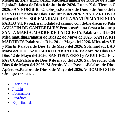
Memoria, SAN BERNABÉ, Apóstol.
Palabra de Dios 10 de Juni
Iglesia.
Palabra de Dios 8 de Junio de 2026. Lunes X de Tiempo O
2026.SAN NORBERTO, Obispo.
Palabra de Dios 5 de Junio de
CRISTO.
Palabra de Dios 3 de Junio del 2026. SAN CARLOS
Mayo del 2026. SOLEMNIDAD DE LA SANTÍSIMA TRINID
PABLO VI, Papa.
La sinodalidad camino con doble discurso.
Pal
AGUSTÍN DE CANTERBURY.
Pentecostés una fiesta a la que 
SANTA MARÍA, MADRE DE LA IGLESIA.
Palabra de Dios
Misa matutina.
Palabra de Dios 22 de Mayo de 2026. SANTA RI
MÁRTIRES.
Palabra de Dios 20 de Mayo del 2026. Miércoles VI
y Mártir.
Palabra de Dios 17 de Mayo del 2026. Solemnidad,
Mayo del 2026. SAN ISIDRO LABRADOR.
Palabra de Dios 14
Dios 12 de Mayo del 2026. SANTOS NEREO y AQUILEO.
“El v
PASCUA.
Palabra de Dios 9 de mayo del 2026. San Gregorio Osti
Dios 6 de Mayo del 2026. Miércoles V de Pascua.
Palabra de Dios
Apóstoles.
Palabra de Dios 3 de Mayo del 2026. V DOMINGO 
Sáb. Ago 8th, 2026
Escrituras
Iglesia
Formación
Profética
Espíritualidad