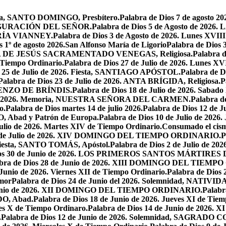
oria, SANTO DOMINGO, Presbítero.
Palabra de Dios 7 de agosto 20
NSFIGURACIÓN DEL SEÑOR.
Palabra de Dios 5 de Agosto de 
MARÍA VIANNEY.
Palabra de Dios 3 de Agosto de 2026. Lunes XVII
s 1º de agosto 2026.San Alfonso María de Ligorio
Palabra de Dios
MARÍA DE JESÚS SACRAMENTADO VENEGAS, Religiosa.
Palabra 
l Tiempo Ordinario.
Palabra de Dios 27 de Julio de 2026. Lunes XV
s 25 de Julio de 2026. Fiesta, SANTIAGO APÓSTOL.
Palabra de 
Palabra de Dios 23 de Julio de 2026. ANTA BRÍGIDA, Religiosa.
P
LORENZO DE BRÍNDIS.
Palabra de Dios 18 de Julio de 2026. Sabad
io de 2026. Memoria, NUESTRA SEÑORA DEL CARMEN.
Palabra 
o.
Palabra de Dios martes 14 de julio 2026.
Palabra de Dios 12 d
O, Abad y Patrón de Europa.
Palabra de Dios 10 de Julio de 2026
julio de 2026. Martes XIV de Tiempo Ordinario.
Consumado el cism
 5 de Julio de 2026. XIV DOMINGO DEL TIEMPO ORDINARIO.
P
. Fiesta, SANTO TOMÁS, Apóstol.
Palabra de Dios 2 de Julio de 202
Dios 30 de Junio de 2026. LOS PRIMEROS SANTOS MÁRTIRE
abra de Dios 28 de Junio de 2026. XIII DOMINGO DEL TIEM
 Junio de 2026. Viernes XII de Tiempo Ordinario.
Palabra de Dios 
mor
Palabra de Dios 24 de Junio del 2026. Solemnidad, NAT
 Junio de 2026. XII DOMINGO DEL TIEMPO ORDINARIO.
Palabr
DO, Abad.
Palabra de Dios 18 de Junio de 2026. Jueves XI de Tiem
tes X de Tiempo Ordinaro.
Palabra de Dios 14 de Junio de 20
.
Palabra de Dios 12 de Junio de 2026. Solemnidad, SAGRAD