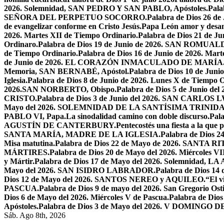
2026. Solemnidad, SAN PEDRO Y SAN PABLO, Apóstoles.
Pal
SEÑORA DEL PERPETUO SOCORRO.
Palabra de Dios 26 de
de evangelizar conforme en Cristo Jesús.
Papa León amor y desa
2026. Martes XII de Tiempo Ordinario.
Palabra de Dios 21 de
Ordinaro.
Palabra de Dios 19 de Junio de 2026. SAN ROMUAL
de Tiempo Ordinario.
Palabra de Dios 16 de Junio de 2026. Mar
de Junio de 2026. EL CORAZÓN INMACULADO DE MARÍA
Memoria, SAN BERNABÉ, Apóstol.
Palabra de Dios 10 de Juni
Iglesia.
Palabra de Dios 8 de Junio de 2026. Lunes X de Tiempo O
2026.SAN NORBERTO, Obispo.
Palabra de Dios 5 de Junio de
CRISTO.
Palabra de Dios 3 de Junio del 2026. SAN CARLOS
Mayo del 2026. SOLEMNIDAD DE LA SANTÍSIMA TRINID
PABLO VI, Papa.
La sinodalidad camino con doble discurso.
Pal
AGUSTÍN DE CANTERBURY.
Pentecostés una fiesta a la que 
SANTA MARÍA, MADRE DE LA IGLESIA.
Palabra de Dios
Misa matutina.
Palabra de Dios 22 de Mayo de 2026. SANTA RI
MÁRTIRES.
Palabra de Dios 20 de Mayo del 2026. Miércoles VI
y Mártir.
Palabra de Dios 17 de Mayo del 2026. Solemnidad,
Mayo del 2026. SAN ISIDRO LABRADOR.
Palabra de Dios 14
Dios 12 de Mayo del 2026. SANTOS NEREO y AQUILEO.
“El v
PASCUA.
Palabra de Dios 9 de mayo del 2026. San Gregorio Osti
Dios 6 de Mayo del 2026. Miércoles V de Pascua.
Palabra de Dios
Apóstoles.
Palabra de Dios 3 de Mayo del 2026. V DOMINGO 
Sáb. Ago 8th, 2026