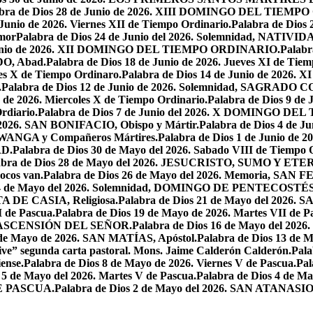
abra de Dios 28 de Junio de 2026. XIII DOMINGO DEL TIEM
 Junio de 2026. Viernes XII de Tiempo Ordinario.
Palabra de Dios 
mor
Palabra de Dios 24 de Junio del 2026. Solemnidad, NAT
 Junio de 2026. XII DOMINGO DEL TIEMPO ORDINARIO.
Palabr
DO, Abad.
Palabra de Dios 18 de Junio de 2026. Jueves XI de Tiem
tes X de Tiempo Ordinaro.
Palabra de Dios 14 de Junio de 20
.
Palabra de Dios 12 de Junio de 2026. Solemnidad, SAGRAD
o de 2026. Miercoles X de Tiempo Ordinario.
Palabra de Dios 9 de
rdiario.
Palabra de Dios 7 de Junio del 2026. X DOMINGO D
l 2026. SAN BONIFACIO, Obispo y Mártir.
Palabra de Dios 4 de
 LWANGA y Compañeros Mártires.
Palabra de Dios 1 de Junio de 
AD.
Palabra de Dios 30 de Mayo del 2026. Sabado VIII de Tiempo 
abra de Dios 28 de Mayo del 2026. JESUCRISTO, SUMO Y 
pocos van.
Palabra de Dios 26 de Mayo del 2026. Memoria, SAN 
 24 de Mayo del 2026. Solemnidad, DOMINGO DE PENTECOSTÉS
TA DE CASIA, Religiosa.
Palabra de Dios 21 de Mayo del 
I de Pascua.
Palabra de Dios 19 de Mayo de 2026. Martes VII de P
 LA ASCENSIÓN DEL SEÑOR.
Palabra de Dios 16 de Mayo del 2
 de Mayo de 2026. SAN MATÍAS, Apóstol.
Palabra de Dios 13 d
ive” segunda carta pastoral. Mons. Jaime Calderón Calderón.
Pal
ense.
Palabra de Dios 8 de Mayo de 2026. Viernes V de Pascua.
Pal
 5 de Mayo del 2026. Martes V de Pascua.
Palabra de Dios 4 de
DE PASCUA.
Palabra de Dios 2 de Mayo del 2026. SAN ATANASIO, O