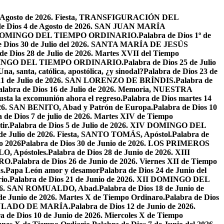
de Agosto de 2026. Fiesta, TRANSFIGURACIÓN DEL
de Dios 4 de Agosto de 2026. SAN JUAN MARÍA
VIII DOMINGO DEL TIEMPO ORDINARIO.
Palabra de Dios 1º de
e Dios 30 de Julio del 2026. SANTA MARÍA DE JESÚS
de Dios 28 de Julio de 2026. Martes XVII del Tiempo
I DOMINGO DEL TIEMPO ORDINARIO.
Palabra de Dios 25 de Julio
Una, santa, católica, apostólica, ¿y sinodal?
Palabra de Dios 23 de
 21 de Julio de 2026. SAN LORENZO DE BRÍNDIS.
Palabra de
alabra de Dios 16 de Julio de 2026. Memoria, NUESTRA
justa la excomunión ahora el regreso.
Palabra de Dios martes 14
2026. SAN BENITO, Abad y Patrón de Europa.
Palabra de Dios 10
 de Dios 7 de julio de 2026. Martes XIV de Tiempo
ir.
Palabra de Dios 5 de Julio de 2026. XIV DOMINGO DEL
 de Julio de 2026. Fiesta, SANTO TOMÁS, Apóstol.
Palabra de
io 2026
Palabra de Dios 30 de Junio de 2026. LOS PRIMEROS
O, Apóstoles.
Palabra de Dios 28 de Junio de 2026. XIII
RO.
Palabra de Dios 26 de Junio de 2026. Viernes XII de Tiempo
s.
Papa León amor y desamor
Palabra de Dios 24 de Junio del
io.
Palabra de Dios 21 de Junio de 2026. XII DOMINGO DEL
 2026. SAN ROMUALDO, Abad.
Palabra de Dios 18 de Junio de
 de Junio de 2026. Martes X de Tiempo Ordinaro.
Palabra de Dios
ACULADO DE MARÍA.
Palabra de Dios 12 de Junio de 2026.
a de Dios 10 de Junio de 2026. Miercoles X de Tiempo