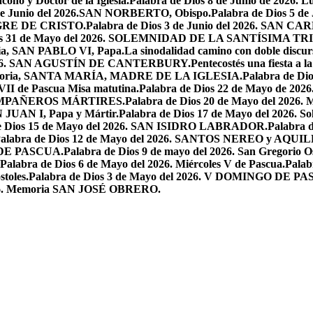
ono y Doctor de la Iglesia.
Palabra de Dios 8 de Junio de 2026. L
 de Junio del 2026.SAN NORBERTO, Obispo.
Palabra de Dios 5 d
ANGRE DE CRISTO.
Palabra de Dios 3 de Junio del 2026. SAN 
ios 31 de Mayo del 2026. SOLEMNIDAD DE LA SANTÍSIMA TR
ria, SAN PABLO VI, Papa.
La sinodalidad camino con doble discur
l 2026. SAN AGUSTÍN DE CANTERBURY.
Pentecostés una fiesta a l
 Memoria, SANTA MARÍA, MADRE DE LA IGLESIA.
Palabra de Di
VII de Pascua Misa matutina.
Palabra de Dios 22 de Mayo de 20
OMPAÑEROS MÁRTIRES.
Palabra de Dios 20 de Mayo del 2026. M
N JUAN I, Papa y Mártir.
Palabra de Dios 17 de Mayo del 2026
e Dios 15 de Mayo del 2026. SAN ISIDRO LABRADOR.
Palabra 
alabra de Dios 12 de Mayo del 2026. SANTOS NEREO y AQUIL
O DE PASCUA.
Palabra de Dios 9 de mayo del 2026. San Gregorio Os
Palabra de Dios 6 de Mayo del 2026. Miércoles V de Pascua.
Palab
toles.
Palabra de Dios 3 de Mayo del 2026. V DOMINGO DE P
2026. Memoria SAN JOSÉ OBRERO.