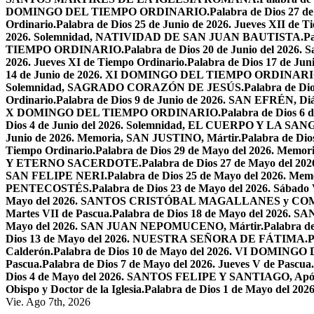
DOMINGO DEL TIEMPO ORDINARIO.
Palabra de Dios 2
Ordinario.
Palabra de Dios 25 de Junio de 2026. Jueves XII de T
2026. Solemnidad, NATIVIDAD DE SAN JUAN BAUTISTA.
Pa
TIEMPO ORDINARIO.
Palabra de Dios 20 de Junio del 2026.
2026. Jueves XI de Tiempo Ordinario.
Palabra de Dios 17 de Jun
14 de Junio de 2026. XI DOMINGO DEL TIEMPO ORDINARI
Solemnidad, SAGRADO CORAZÓN DE JESÚS.
Palabra de Di
Ordinario.
Palabra de Dios 9 de Junio de 2026. SAN EFRÉN, Diác
X DOMINGO DEL TIEMPO ORDINARIO.
Palabra de Dios 6
Dios 4 de Junio del 2026. Solemnidad, EL CUERPO Y LA S
Junio de 2026. Memoria, SAN JUSTINO, Mártir.
Palabra de D
Tiempo Ordinario.
Palabra de Dios 29 de Mayo del 2026. Memo
Y ETERNO SACERDOTE.
Palabra de Dios 27 de Mayo de
SAN FELIPE NERI.
Palabra de Dios 25 de Mayo del 2026.
PENTECOSTÉS.
Palabra de Dios 23 de Mayo del 2026. Sábado 
Mayo del 2026. SANTOS CRISTÓBAL MAGALLANES y C
Martes VII de Pascua.
Palabra de Dios 18 de Mayo del 2026. SA
Mayo del 2026. SAN JUAN NEPOMUCENO, Mártir.
Palabra d
Dios 13 de Mayo del 2026. NUESTRA SEÑORA DE FÁTIMA.
P
Calderón.
Palabra de Dios 10 de Mayo del 2026. VI DOMING
Pascua.
Palabra de Dios 7 de Mayo del 2026. Jueves V de Pascua.
Dios 4 de Mayo del 2026. SANTOS FELIPE Y SANTIAGO, Após
Obispo y Doctor de la Iglesia.
Palabra de Dios 1 de Mayo del 
Vie. Ago 7th, 2026