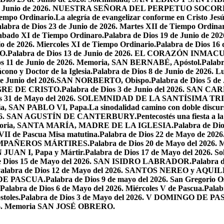
7 de Junio de 2026. NUESTRA SEÑORA DEL PERPETUO SOCOR
iempo Ordinario.
La alegría de evangelizar conforme en Cristo Jesú
labra de Dios 23 de Junio de 2026. Martes XII de Tiempo Ordinar
 Sabado XI de Tiempo Ordinaro.
Palabra de Dios 19 de Junio de
io de 2026. Miercoles XI de Tiempo Ordinario.
Palabra de Dios 16
O.
Palabra de Dios 13 de Junio de 2026. EL CORAZÓN INM
os 11 de Junio de 2026. Memoria, SAN BERNABÉ, Apóstol.
Palabr
ono y Doctor de la Iglesia.
Palabra de Dios 8 de Junio de 2026. L
 de Junio del 2026.SAN NORBERTO, Obispo.
Palabra de Dios 5 d
ANGRE DE CRISTO.
Palabra de Dios 3 de Junio del 2026. SAN 
ios 31 de Mayo del 2026. SOLEMNIDAD DE LA SANTÍSIMA TR
ria, SAN PABLO VI, Papa.
La sinodalidad camino con doble discur
l 2026. SAN AGUSTÍN DE CANTERBURY.
Pentecostés una fiesta a l
 Memoria, SANTA MARÍA, MADRE DE LA IGLESIA.
Palabra de Di
VII de Pascua Misa matutina.
Palabra de Dios 22 de Mayo de 20
OMPAÑEROS MÁRTIRES.
Palabra de Dios 20 de Mayo del 2026. M
N JUAN I, Papa y Mártir.
Palabra de Dios 17 de Mayo del 2026
e Dios 15 de Mayo del 2026. SAN ISIDRO LABRADOR.
Palabra 
alabra de Dios 12 de Mayo del 2026. SANTOS NEREO y AQUIL
O DE PASCUA.
Palabra de Dios 9 de mayo del 2026. San Gregorio Os
Palabra de Dios 6 de Mayo del 2026. Miércoles V de Pascua.
Palab
toles.
Palabra de Dios 3 de Mayo del 2026. V DOMINGO DE P
2026. Memoria SAN JOSÉ OBRERO.