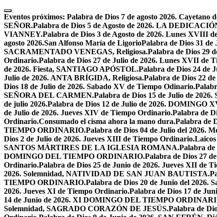
Skip
to
Eventos próximos:
Palabra de Dios 7 de agosto 2026. Cayetano d
content
SEÑOR.
Palabra de Dios 5 de Agosto de 2026. LA DEDI
VIANNEY.
Palabra de Dios 3 de Agosto de 2026. Lunes XVIII d
agosto 2026.San Alfonso María de Ligorio
Palabra de Dios 31 
SACRAMENTADO VENEGAS, Religiosa.
Palabra de Dios 2
Ordinario.
Palabra de Dios 27 de Julio de 2026. Lunes XVII de 
de 2026. Fiesta, SANTIAGO APÓSTOL.
Palabra de Dios 24 d
Julio de 2026. ANTA BRÍGIDA, Religiosa.
Palabra de Dios 22
Dios 18 de Julio de 2026. Sabado XV de Tiempo Odinario.
Palabr
SEÑORA DEL CARMEN.
Palabra de Dios 15 de Julio de 202
de julio 2026.
Palabra de Dios 12 de Julio de 2026. DOMIN
de Julio de 2026. Jueves XIV de Tiempo Ordinario.
Palabra de 
Ordinario.
Consumado el cisma ahora la mano dura.
Palabra de 
TIEMPO ORDINARIO.
Palabra de Dios 04 de Julio del 2
Dios 2 de Julio de 2026. Jueves XIII de Tiempo Ordinario.
Laicos
SANTOS MÁRTIRES DE LA IGLESIA ROMANA.
Palabra de
DOMINGO DEL TIEMPO ORDINARIO.
Palabra de Dios 2
Ordinario.
Palabra de Dios 25 de Junio de 2026. Jueves XII de T
2026. Solemnidad, NATIVIDAD DE SAN JUAN BAUTISTA.
Pa
TIEMPO ORDINARIO.
Palabra de Dios 20 de Junio del 2026.
2026. Jueves XI de Tiempo Ordinario.
Palabra de Dios 17 de Jun
14 de Junio de 2026. XI DOMINGO DEL TIEMPO ORDINARI
Solemnidad, SAGRADO CORAZÓN DE JESÚS.
Palabra de Di