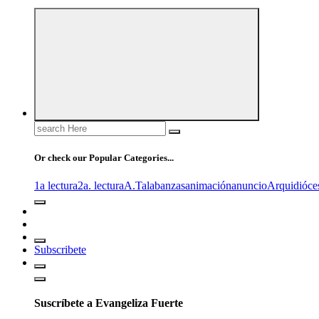
Search
for:
Or check our Popular Categories...
1a lectura
2a. lectura
A.T
alabanzas
animación
anuncio
Arquidióce
Subscribete
Suscríbete a Evangeliza Fuerte