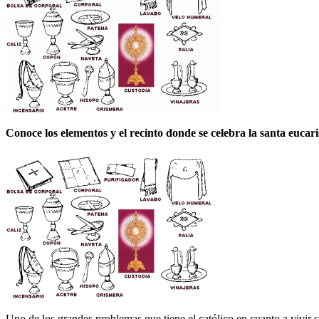
Conoce los elementos y el recinto donde se celebra la santa eucaris
Uno de los grandes problemas que tiene el católico en cuanto a vivir s