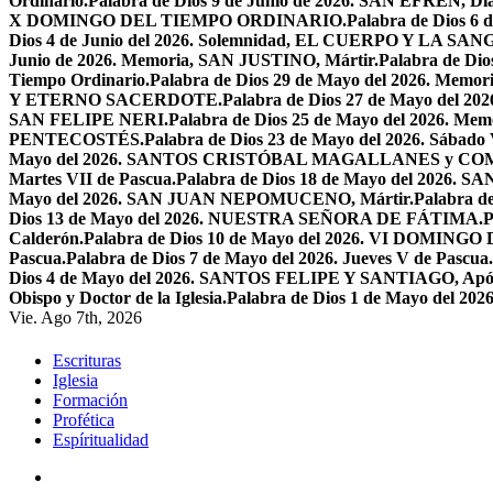
Ordinario.
Palabra de Dios 9 de Junio de 2026. SAN EFRÉN, Diác
X DOMINGO DEL TIEMPO ORDINARIO.
Palabra de Dios 6
Dios 4 de Junio del 2026. Solemnidad, EL CUERPO Y LA S
Junio de 2026. Memoria, SAN JUSTINO, Mártir.
Palabra de D
Tiempo Ordinario.
Palabra de Dios 29 de Mayo del 2026. Memo
Y ETERNO SACERDOTE.
Palabra de Dios 27 de Mayo de
SAN FELIPE NERI.
Palabra de Dios 25 de Mayo del 2026.
PENTECOSTÉS.
Palabra de Dios 23 de Mayo del 2026. Sábado 
Mayo del 2026. SANTOS CRISTÓBAL MAGALLANES y C
Martes VII de Pascua.
Palabra de Dios 18 de Mayo del 2026. SA
Mayo del 2026. SAN JUAN NEPOMUCENO, Mártir.
Palabra d
Dios 13 de Mayo del 2026. NUESTRA SEÑORA DE FÁTIMA.
P
Calderón.
Palabra de Dios 10 de Mayo del 2026. VI DOMING
Pascua.
Palabra de Dios 7 de Mayo del 2026. Jueves V de Pascua.
Dios 4 de Mayo del 2026. SANTOS FELIPE Y SANTIAGO, Após
Obispo y Doctor de la Iglesia.
Palabra de Dios 1 de Mayo del 
Vie. Ago 7th, 2026
Escrituras
Iglesia
Formación
Profética
Espíritualidad