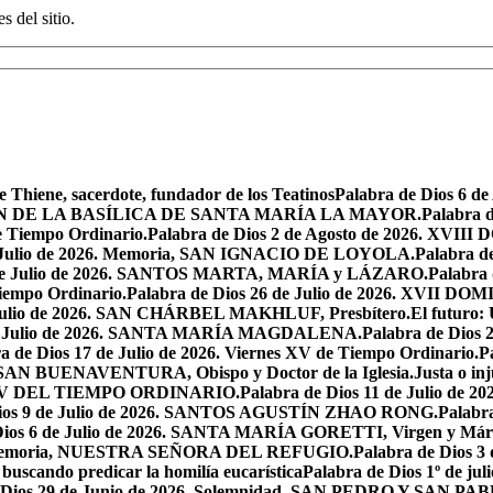
s del sitio.
e Thiene, sacerdote, fundador de los Teatinos
Palabra de Dios 6 
CACIÓN DE LA BASÍLICA DE SANTA MARÍA LA MAYOR.
Palabra 
e Tiempo Ordinario.
Palabra de Dios 2 de Agosto de 2026. X
de Julio de 2026. Memoria, SAN IGNACIO DE LOYOLA.
Palabra d
9 de Julio de 2026. SANTOS MARTA, MARÍA y LÁZARO.
Palabra 
Tiempo Ordinario.
Palabra de Dios 26 de Julio de 2026. XVI
e Julio de 2026. SAN CHÁRBEL MAKHLUF, Presbítero.
El futuro: 
 de Julio de 2026. SANTA MARÍA MAGDALENA.
Palabra de Dios
a de Dios 17 de Julio de 2026. Viernes XV de Tiempo Ordinario.
P
6. SAN BUENAVENTURA, Obispo y Doctor de la Iglesia.
Justa o in
GO XV DEL TIEMPO ORDINARIO.
Palabra de Dios 11 de Julio de 
Dios 9 de Julio de 2026. SANTOS AGUSTÍN ZHAO RONG.
Palabra
Dios 6 de Julio de 2026. SANTA MARÍA GORETTI, Virgen y Márt
026. Memoria, NUESTRA SEÑORA DEL REFUGIO.
Palabra de Dios 3
 buscando predicar la homilía eucarística
Palabra de Dios 1º de jul
 Dios 29 de Junio de 2026. Solemnidad, SAN PEDRO Y SAN PABL