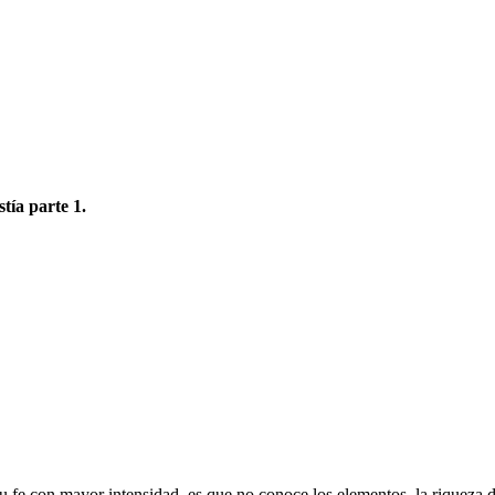
tía parte 1.
u fe con mayor intensidad, es que no conoce los elementos, la riqueza d