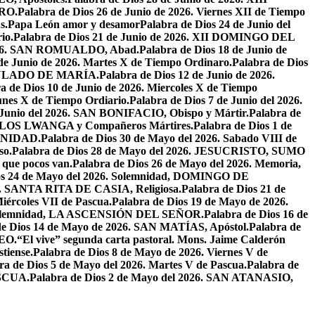
RO.
Palabra de Dios 26 de Junio de 2026. Viernes XII de Tiempo
s.
Papa León amor y desamor
Palabra de Dios 24 de Junio del
io.
Palabra de Dios 21 de Junio de 2026. XII DOMINGO DEL
 2026. SAN ROMUALDO, Abad.
Palabra de Dios 18 de Junio de
 de Junio de 2026. Martes X de Tiempo Ordinaro.
Palabra de Dios
ACULADO DE MARÍA.
Palabra de Dios 12 de Junio de 2026.
a de Dios 10 de Junio de 2026. Miercoles X de Tiempo
unes X de Tiempo Ordiario.
Palabra de Dios 7 de Junio del 2026.
e Junio del 2026. SAN BONIFACIO, Obispo y Mártir.
Palabra de
CARLOS LWANGA y Compañeros Mártires.
Palabra de Dios 1 de
INIDAD.
Palabra de Dios 30 de Mayo del 2026. Sabado VIII de
so.
Palabra de Dios 28 de Mayo del 2026. JESUCRISTO, SUMO
a que pocos van.
Palabra de Dios 26 de Mayo del 2026. Memoria,
os 24 de Mayo del 2026. Solemnidad, DOMINGO DE
26. SANTA RITA DE CASIA, Religiosa.
Palabra de Dios 21 de
iércoles VII de Pascua.
Palabra de Dios 19 de Mayo de 2026.
. Solemnidad, LA ASCENSIÓN DEL SEÑOR.
Palabra de Dios 16 de
de Dios 14 de Mayo de 2026. SAN MATÍAS, Apóstol.
Palabra de
EO.
“El vive” segunda carta pastoral. Mons. Jaime Calderón
tiense.
Palabra de Dios 8 de Mayo de 2026. Viernes V de
ra de Dios 5 de Mayo del 2026. Martes V de Pascua.
Palabra de
ASCUA.
Palabra de Dios 2 de Mayo del 2026. SAN ATANASIO,