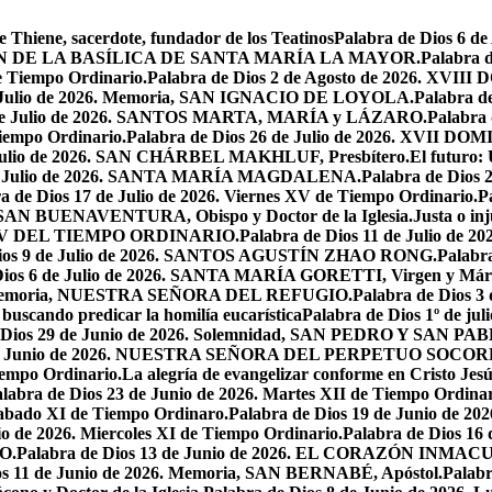
e Thiene, sacerdote, fundador de los Teatinos
Palabra de Dios 6 
CACIÓN DE LA BASÍLICA DE SANTA MARÍA LA MAYOR.
Palabra 
e Tiempo Ordinario.
Palabra de Dios 2 de Agosto de 2026. X
de Julio de 2026. Memoria, SAN IGNACIO DE LOYOLA.
Palabra d
9 de Julio de 2026. SANTOS MARTA, MARÍA y LÁZARO.
Palabra 
Tiempo Ordinario.
Palabra de Dios 26 de Julio de 2026. XVI
e Julio de 2026. SAN CHÁRBEL MAKHLUF, Presbítero.
El futuro: 
 de Julio de 2026. SANTA MARÍA MAGDALENA.
Palabra de Dios
a de Dios 17 de Julio de 2026. Viernes XV de Tiempo Ordinario.
P
6. SAN BUENAVENTURA, Obispo y Doctor de la Iglesia.
Justa o in
GO XV DEL TIEMPO ORDINARIO.
Palabra de Dios 11 de Julio de 
Dios 9 de Julio de 2026. SANTOS AGUSTÍN ZHAO RONG.
Palabra
Dios 6 de Julio de 2026. SANTA MARÍA GORETTI, Virgen y Márt
026. Memoria, NUESTRA SEÑORA DEL REFUGIO.
Palabra de Dios 3
 buscando predicar la homilía eucarística
Palabra de Dios 1º de jul
 Dios 29 de Junio de 2026. Solemnidad, SAN PEDRO Y SAN PABL
7 de Junio de 2026. NUESTRA SEÑORA DEL PERPETUO SOCOR
iempo Ordinario.
La alegría de evangelizar conforme en Cristo Jesú
labra de Dios 23 de Junio de 2026. Martes XII de Tiempo Ordinar
 Sabado XI de Tiempo Ordinaro.
Palabra de Dios 19 de Junio de
io de 2026. Miercoles XI de Tiempo Ordinario.
Palabra de Dios 16
O.
Palabra de Dios 13 de Junio de 2026. EL CORAZÓN INM
os 11 de Junio de 2026. Memoria, SAN BERNABÉ, Apóstol.
Palabr