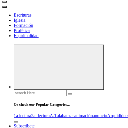
Escrituras
Iglesia
Formación
Profética
Espíritualidad
Search
for:
Or check our Popular Categories...
1a lectura
2a. lectura
A.T
alabanzas
animación
anuncio
Arquidióce
Subscribete