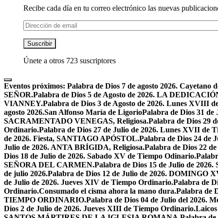
Recibe cada día en tu correo electrónico las nuevas publicacione
Dirección
de
email
Suscribir
Únete a otros 723 suscriptores
Eventos próximos:
Palabra de Dios 7 de agosto 2026. Cayetano d
SEÑOR.
Palabra de Dios 5 de Agosto de 2026. LA DEDI
VIANNEY.
Palabra de Dios 3 de Agosto de 2026. Lunes XVIII d
agosto 2026.San Alfonso María de Ligorio
Palabra de Dios 31 
SACRAMENTADO VENEGAS, Religiosa.
Palabra de Dios 2
Ordinario.
Palabra de Dios 27 de Julio de 2026. Lunes XVII de 
de 2026. Fiesta, SANTIAGO APÓSTOL.
Palabra de Dios 24 d
Julio de 2026. ANTA BRÍGIDA, Religiosa.
Palabra de Dios 22
Dios 18 de Julio de 2026. Sabado XV de Tiempo Odinario.
Palabr
SEÑORA DEL CARMEN.
Palabra de Dios 15 de Julio de 202
de julio 2026.
Palabra de Dios 12 de Julio de 2026. DOMIN
de Julio de 2026. Jueves XIV de Tiempo Ordinario.
Palabra de 
Ordinario.
Consumado el cisma ahora la mano dura.
Palabra de 
TIEMPO ORDINARIO.
Palabra de Dios 04 de Julio del 2
Dios 2 de Julio de 2026. Jueves XIII de Tiempo Ordinario.
Laicos
SANTOS MÁRTIRES DE LA IGLESIA ROMANA.
Palabra de