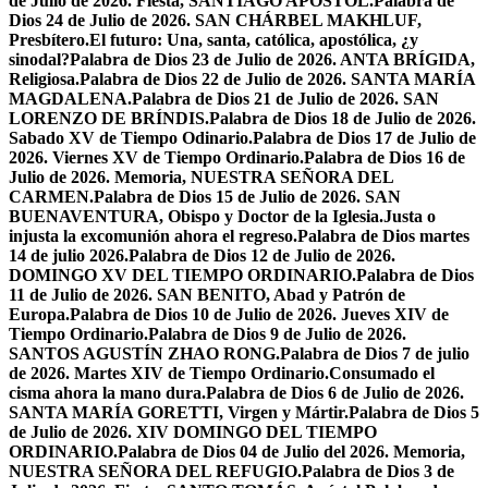
de Julio de 2026. Fiesta, SANTIAGO APÓSTOL.
Palabra de
Dios 24 de Julio de 2026. SAN CHÁRBEL MAKHLUF,
Presbítero.
El futuro: Una, santa, católica, apostólica, ¿y
sinodal?
Palabra de Dios 23 de Julio de 2026. ANTA BRÍGIDA,
Religiosa.
Palabra de Dios 22 de Julio de 2026. SANTA MARÍA
MAGDALENA.
Palabra de Dios 21 de Julio de 2026. SAN
LORENZO DE BRÍNDIS.
Palabra de Dios 18 de Julio de 2026.
Sabado XV de Tiempo Odinario.
Palabra de Dios 17 de Julio de
2026. Viernes XV de Tiempo Ordinario.
Palabra de Dios 16 de
Julio de 2026. Memoria, NUESTRA SEÑORA DEL
CARMEN.
Palabra de Dios 15 de Julio de 2026. SAN
BUENAVENTURA, Obispo y Doctor de la Iglesia.
Justa o
injusta la excomunión ahora el regreso.
Palabra de Dios martes
14 de julio 2026.
Palabra de Dios 12 de Julio de 2026.
DOMINGO XV DEL TIEMPO ORDINARIO.
Palabra de Dios
11 de Julio de 2026. SAN BENITO, Abad y Patrón de
Europa.
Palabra de Dios 10 de Julio de 2026. Jueves XIV de
Tiempo Ordinario.
Palabra de Dios 9 de Julio de 2026.
SANTOS AGUSTÍN ZHAO RONG.
Palabra de Dios 7 de julio
de 2026. Martes XIV de Tiempo Ordinario.
Consumado el
cisma ahora la mano dura.
Palabra de Dios 6 de Julio de 2026.
SANTA MARÍA GORETTI, Virgen y Mártir.
Palabra de Dios 5
de Julio de 2026. XIV DOMINGO DEL TIEMPO
ORDINARIO.
Palabra de Dios 04 de Julio del 2026. Memoria,
NUESTRA SEÑORA DEL REFUGIO.
Palabra de Dios 3 de