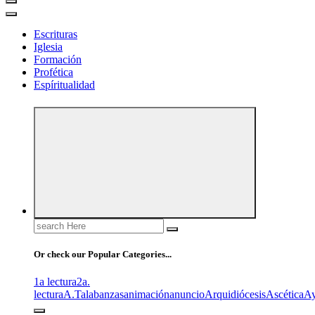
Escrituras
Iglesia
Formación
Profética
Espíritualidad
Search
for:
Or check our Popular Categories...
1a lectura
2a.
lectura
A.T
alabanzas
animación
anuncio
Arquidiócesis
Ascética
A