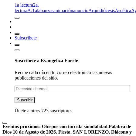
1a lectura
2a.
lectura
A.T
alabanzas
animación
anuncio
Arquidiócesis
Ascética
A
Subscribete
Suscríbete a Evangeliza Fuerte
Recibe cada día en tu correo electrónico las nuevas
publicaciones del sitio.
Dirección
de
email
Suscribir
Únete a otros 723 suscriptores
Eventos próximos:
Obispos con torcida sinodalidad.
Palabra de
Dios 10 de Agosto de 2026. Fiesta, SAN LORENZO, Diácono y