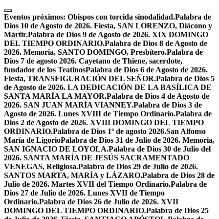
Skip
to
Eventos próximos:
Obispos con torcida sinodalidad.
Palabra de
content
Dios 10 de Agosto de 2026. Fiesta, SAN LORENZO, Diácono y
Mártir.
Palabra de Dios 9 de Agosto de 2026. XIX DOMINGO
DEL TIEMPO ORDINARIO.
Palabra de Dios 8 de Agosto de
2026. Memoria, SANTO DOMINGO, Presbítero.
Palabra de
Dios 7 de agosto 2026. Cayetano de Thiene, sacerdote,
fundador de los Teatinos
Palabra de Dios 6 de Agosto de 2026.
Fiesta, TRANSFIGURACIÓN DEL SEÑOR.
Palabra de Dios 5
de Agosto de 2026. LA DEDICACIÓN DE LA BASÍLICA DE
SANTA MARÍA LA MAYOR.
Palabra de Dios 4 de Agosto de
2026. SAN JUAN MARÍA VIANNEY.
Palabra de Dios 3 de
Agosto de 2026. Lunes XVIII de Tiempo Ordinario.
Palabra de
Dios 2 de Agosto de 2026. XVIII DOMINGO DEL TIEMPO
ORDINARIO.
Palabra de Dios 1º de agosto 2026.San Alfonso
María de Ligorio
Palabra de Dios 31 de Julio de 2026. Memoria,
SAN IGNACIO DE LOYOLA.
Palabra de Dios 30 de Julio del
2026. SANTA MARÍA DE JESÚS SACRAMENTADO
VENEGAS, Religiosa.
Palabra de Dios 29 de Julio de 2026.
SANTOS MARTA, MARÍA y LÁZARO.
Palabra de Dios 28 de
Julio de 2026. Martes XVII del Tiempo Ordinario.
Palabra de
Dios 27 de Julio de 2026. Lunes XVII de Tiempo
Ordinario.
Palabra de Dios 26 de Julio de 2026. XVII
DOMINGO DEL TIEMPO ORDINARIO.
Palabra de Dios 25