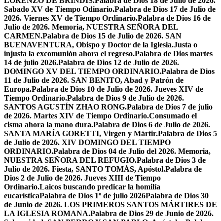
LORENZO DE BRÍNDIS.
Palabra de Dios 18 de Julio de 2026.
Sabado XV de Tiempo Odinario.
Palabra de Dios 17 de Julio de
2026. Viernes XV de Tiempo Ordinario.
Palabra de Dios 16 de
Julio de 2026. Memoria, NUESTRA SEÑORA DEL
CARMEN.
Palabra de Dios 15 de Julio de 2026. SAN
BUENAVENTURA, Obispo y Doctor de la Iglesia.
Justa o
injusta la excomunión ahora el regreso.
Palabra de Dios martes
14 de julio 2026.
Palabra de Dios 12 de Julio de 2026.
DOMINGO XV DEL TIEMPO ORDINARIO.
Palabra de Dios
11 de Julio de 2026. SAN BENITO, Abad y Patrón de
Europa.
Palabra de Dios 10 de Julio de 2026. Jueves XIV de
Tiempo Ordinario.
Palabra de Dios 9 de Julio de 2026.
SANTOS AGUSTÍN ZHAO RONG.
Palabra de Dios 7 de julio
de 2026. Martes XIV de Tiempo Ordinario.
Consumado el
cisma ahora la mano dura.
Palabra de Dios 6 de Julio de 2026.
SANTA MARÍA GORETTI, Virgen y Mártir.
Palabra de Dios 5
de Julio de 2026. XIV DOMINGO DEL TIEMPO
ORDINARIO.
Palabra de Dios 04 de Julio del 2026. Memoria,
NUESTRA SEÑORA DEL REFUGIO.
Palabra de Dios 3 de
Julio de 2026. Fiesta, SANTO TOMÁS, Apóstol.
Palabra de
Dios 2 de Julio de 2026. Jueves XIII de Tiempo
Ordinario.
Laicos buscando predicar la homilía
eucarística
Palabra de Dios 1º de julio 2026
Palabra de Dios 30
de Junio de 2026. LOS PRIMEROS SANTOS MÁRTIRES DE
LA IGLESIA ROMANA.
Palabra de Dios 29 de Junio de 2026.