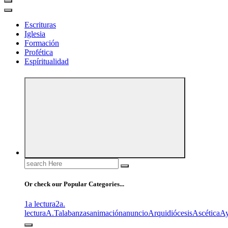
Escrituras
Iglesia
Formación
Profética
Espíritualidad
Search
for:
Or check our Popular Categories...
1a lectura
2a.
lectura
A.T
alabanzas
animación
anuncio
Arquidiócesis
Ascética
A