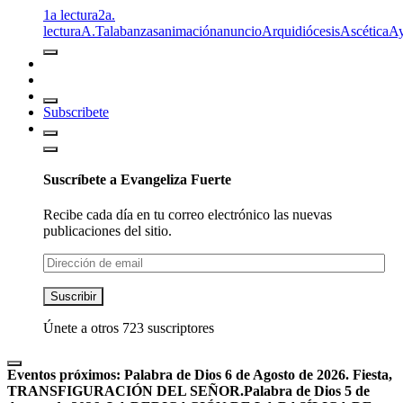
1a lectura
2a.
lectura
A.T
alabanzas
animación
anuncio
Arquidiócesis
Ascética
A
Subscribete
Suscríbete a Evangeliza Fuerte
Recibe cada día en tu correo electrónico las nuevas
publicaciones del sitio.
Dirección
de
email
Suscribir
Únete a otros 723 suscriptores
Eventos próximos:
Palabra de Dios 6 de Agosto de 2026. Fiesta,
TRANSFIGURACIÓN DEL SEÑOR.
Palabra de Dios 5 de