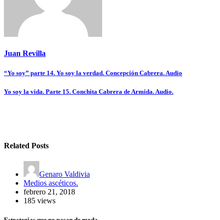
Juan Revilla
Navegación
“Yo soy” parte 14. Yo soy la verdad. Concepción Cabrera. Audio
de
Yo soy la vida. Parte 15. Conchita Cabrera de Armida. Audio.
entradas
Related Posts
Genaro Valdivia
Medios ascéticos.
febrero 21, 2018
185 views
Estrategias que no pasan de moda.