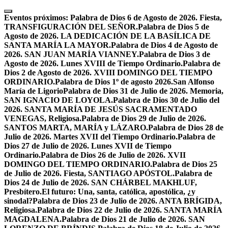
Skip
to
Eventos próximos:
Palabra de Dios 6 de Agosto de 2026. Fiesta,
content
TRANSFIGURACIÓN DEL SEÑOR.
Palabra de Dios 5 de
Agosto de 2026. LA DEDICACIÓN DE LA BASÍLICA DE
SANTA MARÍA LA MAYOR.
Palabra de Dios 4 de Agosto de
2026. SAN JUAN MARÍA VIANNEY.
Palabra de Dios 3 de
Agosto de 2026. Lunes XVIII de Tiempo Ordinario.
Palabra de
Dios 2 de Agosto de 2026. XVIII DOMINGO DEL TIEMPO
ORDINARIO.
Palabra de Dios 1º de agosto 2026.San Alfonso
María de Ligorio
Palabra de Dios 31 de Julio de 2026. Memoria,
SAN IGNACIO DE LOYOLA.
Palabra de Dios 30 de Julio del
2026. SANTA MARÍA DE JESÚS SACRAMENTADO
VENEGAS, Religiosa.
Palabra de Dios 29 de Julio de 2026.
SANTOS MARTA, MARÍA y LÁZARO.
Palabra de Dios 28 de
Julio de 2026. Martes XVII del Tiempo Ordinario.
Palabra de
Dios 27 de Julio de 2026. Lunes XVII de Tiempo
Ordinario.
Palabra de Dios 26 de Julio de 2026. XVII
DOMINGO DEL TIEMPO ORDINARIO.
Palabra de Dios 25
de Julio de 2026. Fiesta, SANTIAGO APÓSTOL.
Palabra de
Dios 24 de Julio de 2026. SAN CHÁRBEL MAKHLUF,
Presbítero.
El futuro: Una, santa, católica, apostólica, ¿y
sinodal?
Palabra de Dios 23 de Julio de 2026. ANTA BRÍGIDA,
Religiosa.
Palabra de Dios 22 de Julio de 2026. SANTA MARÍA
MAGDALENA.
Palabra de Dios 21 de Julio de 2026. SAN