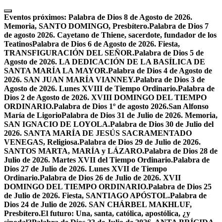
Skip
to
Eventos próximos:
Palabra de Dios 8 de Agosto de 2026.
content
Memoria, SANTO DOMINGO, Presbítero.
Palabra de Dios 7
de agosto 2026. Cayetano de Thiene, sacerdote, fundador de los
Teatinos
Palabra de Dios 6 de Agosto de 2026. Fiesta,
TRANSFIGURACIÓN DEL SEÑOR.
Palabra de Dios 5 de
Agosto de 2026. LA DEDICACIÓN DE LA BASÍLICA DE
SANTA MARÍA LA MAYOR.
Palabra de Dios 4 de Agosto de
2026. SAN JUAN MARÍA VIANNEY.
Palabra de Dios 3 de
Agosto de 2026. Lunes XVIII de Tiempo Ordinario.
Palabra de
Dios 2 de Agosto de 2026. XVIII DOMINGO DEL TIEMPO
ORDINARIO.
Palabra de Dios 1º de agosto 2026.San Alfonso
María de Ligorio
Palabra de Dios 31 de Julio de 2026. Memoria,
SAN IGNACIO DE LOYOLA.
Palabra de Dios 30 de Julio del
2026. SANTA MARÍA DE JESÚS SACRAMENTADO
VENEGAS, Religiosa.
Palabra de Dios 29 de Julio de 2026.
SANTOS MARTA, MARÍA y LÁZARO.
Palabra de Dios 28 de
Julio de 2026. Martes XVII del Tiempo Ordinario.
Palabra de
Dios 27 de Julio de 2026. Lunes XVII de Tiempo
Ordinario.
Palabra de Dios 26 de Julio de 2026. XVII
DOMINGO DEL TIEMPO ORDINARIO.
Palabra de Dios 25
de Julio de 2026. Fiesta, SANTIAGO APÓSTOL.
Palabra de
Dios 24 de Julio de 2026. SAN CHÁRBEL MAKHLUF,
Presbítero.
El futuro: Una, santa, católica, apostólica, ¿y