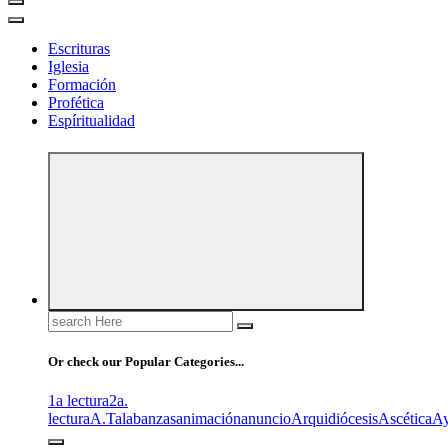
Escrituras
Iglesia
Formación
Profética
Espíritualidad
Search
for:
Or check our Popular Categories...
1a lectura
2a.
lectura
A.T
alabanzas
animación
anuncio
Arquidiócesis
Ascética
A