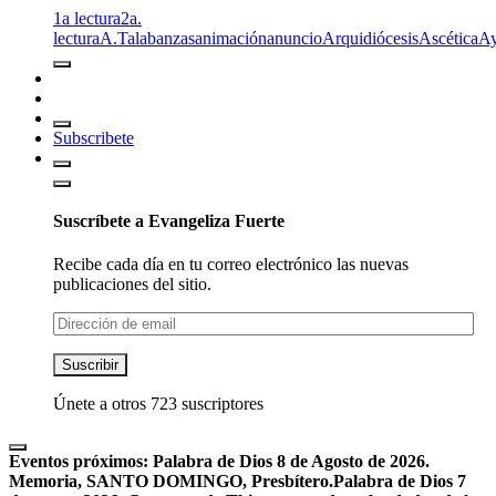
1a lectura
2a.
lectura
A.T
alabanzas
animación
anuncio
Arquidiócesis
Ascética
A
Subscribete
Suscríbete a Evangeliza Fuerte
Recibe cada día en tu correo electrónico las nuevas
publicaciones del sitio.
Dirección
de
email
Suscribir
Únete a otros 723 suscriptores
Eventos próximos:
Palabra de Dios 8 de Agosto de 2026.
Memoria, SANTO DOMINGO, Presbítero.
Palabra de Dios 7