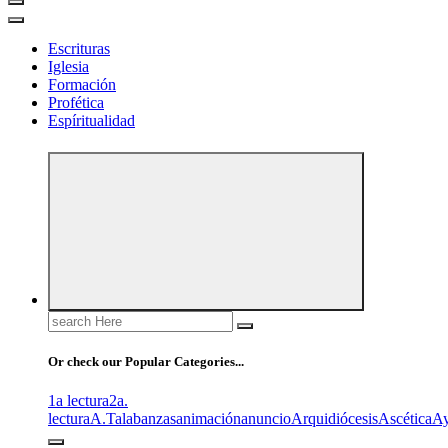
Escrituras
Iglesia
Formación
Profética
Espíritualidad
Search
for:
Or check our Popular Categories...
1a lectura
2a.
lectura
A.T
alabanzas
animación
anuncio
Arquidiócesis
Ascética
A