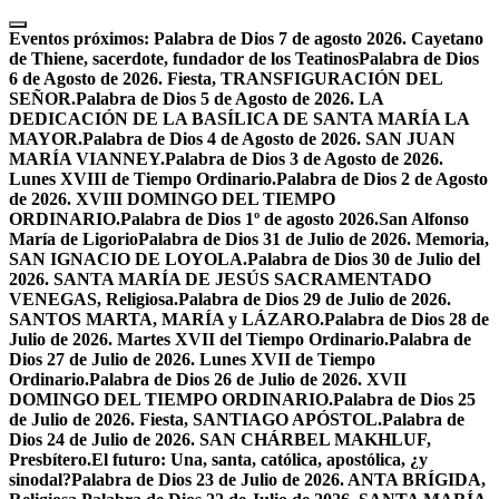
Skip
to
Eventos próximos:
Palabra de Dios 7 de agosto 2026. Cayetano
content
de Thiene, sacerdote, fundador de los Teatinos
Palabra de Dios
6 de Agosto de 2026. Fiesta, TRANSFIGURACIÓN DEL
SEÑOR.
Palabra de Dios 5 de Agosto de 2026. LA
DEDICACIÓN DE LA BASÍLICA DE SANTA MARÍA LA
MAYOR.
Palabra de Dios 4 de Agosto de 2026. SAN JUAN
MARÍA VIANNEY.
Palabra de Dios 3 de Agosto de 2026.
Lunes XVIII de Tiempo Ordinario.
Palabra de Dios 2 de Agosto
de 2026. XVIII DOMINGO DEL TIEMPO
ORDINARIO.
Palabra de Dios 1º de agosto 2026.San Alfonso
María de Ligorio
Palabra de Dios 31 de Julio de 2026. Memoria,
SAN IGNACIO DE LOYOLA.
Palabra de Dios 30 de Julio del
2026. SANTA MARÍA DE JESÚS SACRAMENTADO
VENEGAS, Religiosa.
Palabra de Dios 29 de Julio de 2026.
SANTOS MARTA, MARÍA y LÁZARO.
Palabra de Dios 28 de
Julio de 2026. Martes XVII del Tiempo Ordinario.
Palabra de
Dios 27 de Julio de 2026. Lunes XVII de Tiempo
Ordinario.
Palabra de Dios 26 de Julio de 2026. XVII
DOMINGO DEL TIEMPO ORDINARIO.
Palabra de Dios 25
de Julio de 2026. Fiesta, SANTIAGO APÓSTOL.
Palabra de
Dios 24 de Julio de 2026. SAN CHÁRBEL MAKHLUF,
Presbítero.
El futuro: Una, santa, católica, apostólica, ¿y
sinodal?
Palabra de Dios 23 de Julio de 2026. ANTA BRÍGIDA,