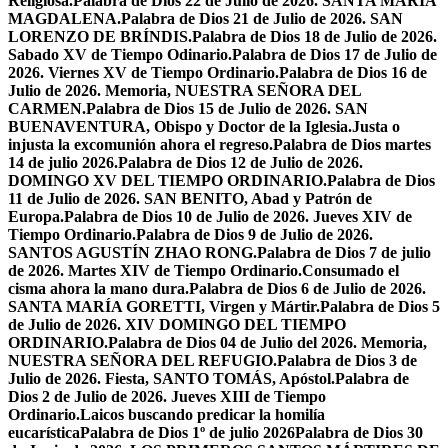
Religiosa.
Palabra de Dios 22 de Julio de 2026. SANTA MARÍA
MAGDALENA.
Palabra de Dios 21 de Julio de 2026. SAN
LORENZO DE BRÍNDIS.
Palabra de Dios 18 de Julio de 2026.
Sabado XV de Tiempo Odinario.
Palabra de Dios 17 de Julio de
2026. Viernes XV de Tiempo Ordinario.
Palabra de Dios 16 de
Julio de 2026. Memoria, NUESTRA SEÑORA DEL
CARMEN.
Palabra de Dios 15 de Julio de 2026. SAN
BUENAVENTURA, Obispo y Doctor de la Iglesia.
Justa o
injusta la excomunión ahora el regreso.
Palabra de Dios martes
14 de julio 2026.
Palabra de Dios 12 de Julio de 2026.
DOMINGO XV DEL TIEMPO ORDINARIO.
Palabra de Dios
11 de Julio de 2026. SAN BENITO, Abad y Patrón de
Europa.
Palabra de Dios 10 de Julio de 2026. Jueves XIV de
Tiempo Ordinario.
Palabra de Dios 9 de Julio de 2026.
SANTOS AGUSTÍN ZHAO RONG.
Palabra de Dios 7 de julio
de 2026. Martes XIV de Tiempo Ordinario.
Consumado el
cisma ahora la mano dura.
Palabra de Dios 6 de Julio de 2026.
SANTA MARÍA GORETTI, Virgen y Mártir.
Palabra de Dios 5
de Julio de 2026. XIV DOMINGO DEL TIEMPO
ORDINARIO.
Palabra de Dios 04 de Julio del 2026. Memoria,
NUESTRA SEÑORA DEL REFUGIO.
Palabra de Dios 3 de
Julio de 2026. Fiesta, SANTO TOMÁS, Apóstol.
Palabra de
Dios 2 de Julio de 2026. Jueves XIII de Tiempo
Ordinario.
Laicos buscando predicar la homilía
eucarística
Palabra de Dios 1º de julio 2026
Palabra de Dios 30