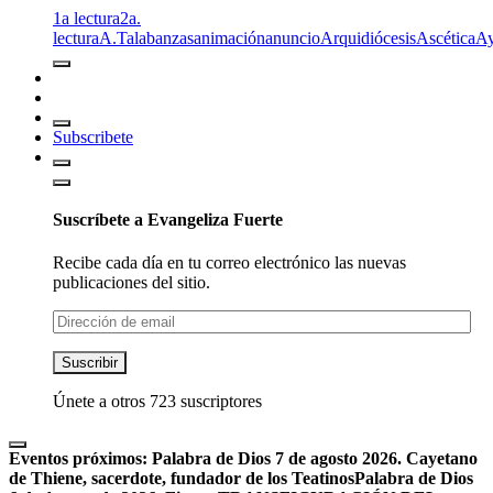
1a lectura
2a.
lectura
A.T
alabanzas
animación
anuncio
Arquidiócesis
Ascética
A
Subscribete
Suscríbete a Evangeliza Fuerte
Recibe cada día en tu correo electrónico las nuevas
publicaciones del sitio.
Dirección
de
email
Suscribir
Únete a otros 723 suscriptores
Eventos próximos:
Palabra de Dios 7 de agosto 2026. Cayetano
de Thiene, sacerdote, fundador de los Teatinos
Palabra de Dios