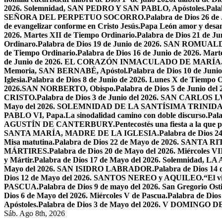
2026. Solemnidad, SAN PEDRO Y SAN PABLO, Apóstoles.
Pal
SEÑORA DEL PERPETUO SOCORRO.
Palabra de Dios 26 de
de evangelizar conforme en Cristo Jesús.
Papa León amor y desa
2026. Martes XII de Tiempo Ordinario.
Palabra de Dios 21 de
Ordinaro.
Palabra de Dios 19 de Junio de 2026. SAN ROMUAL
de Tiempo Ordinario.
Palabra de Dios 16 de Junio de 2026. Mar
de Junio de 2026. EL CORAZÓN INMACULADO DE MARÍA
Memoria, SAN BERNABÉ, Apóstol.
Palabra de Dios 10 de Juni
Iglesia.
Palabra de Dios 8 de Junio de 2026. Lunes X de Tiempo O
2026.SAN NORBERTO, Obispo.
Palabra de Dios 5 de Junio de
CRISTO.
Palabra de Dios 3 de Junio del 2026. SAN CARLOS
Mayo del 2026. SOLEMNIDAD DE LA SANTÍSIMA TRINID
PABLO VI, Papa.
La sinodalidad camino con doble discurso.
Pal
AGUSTÍN DE CANTERBURY.
Pentecostés una fiesta a la que 
SANTA MARÍA, MADRE DE LA IGLESIA.
Palabra de Dios
Misa matutina.
Palabra de Dios 22 de Mayo de 2026. SANTA RI
MÁRTIRES.
Palabra de Dios 20 de Mayo del 2026. Miércoles VI
y Mártir.
Palabra de Dios 17 de Mayo del 2026. Solemnidad,
Mayo del 2026. SAN ISIDRO LABRADOR.
Palabra de Dios 14
Dios 12 de Mayo del 2026. SANTOS NEREO y AQUILEO.
“El v
PASCUA.
Palabra de Dios 9 de mayo del 2026. San Gregorio Osti
Dios 6 de Mayo del 2026. Miércoles V de Pascua.
Palabra de Dios
Apóstoles.
Palabra de Dios 3 de Mayo del 2026. V DOMINGO 
Sáb. Ago 8th, 2026