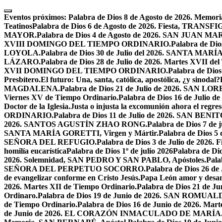
Skip
to
Eventos próximos:
Palabra de Dios 8 de Agosto de 2026. Mem
content
Teatinos
Palabra de Dios 6 de Agosto de 2026. Fiesta, TRA
MAYOR.
Palabra de Dios 4 de Agosto de 2026. SAN JUAN 
XVIII DOMINGO DEL TIEMPO ORDINARIO.
Palabra de Dio
LOYOLA.
Palabra de Dios 30 de Julio del 2026. SANTA 
LÁZARO.
Palabra de Dios 28 de Julio de 2026. Martes XVII de
XVII DOMINGO DEL TIEMPO ORDINARIO.
Palabra de Dio
Presbítero.
El futuro: Una, santa, católica, apostólica, ¿y sinodal?
MAGDALENA.
Palabra de Dios 21 de Julio de 2026. SAN 
Viernes XV de Tiempo Ordinario.
Palabra de Dios 16 de Jul
Doctor de la Iglesia.
Justa o injusta la excomunión ahora el regres
ORDINARIO.
Palabra de Dios 11 de Julio de 2026. SAN BENIT
2026. SANTOS AGUSTÍN ZHAO RONG.
Palabra de Dios 7 de 
SANTA MARÍA GORETTI, Virgen y Mártir.
Palabra de Dios
SEÑORA DEL REFUGIO.
Palabra de Dios 3 de Julio de 2026
homilía eucarística
Palabra de Dios 1º de julio 2026
Palabra de 
2026. Solemnidad, SAN PEDRO Y SAN PABLO, Apóstoles.
Pal
SEÑORA DEL PERPETUO SOCORRO.
Palabra de Dios 26 de
de evangelizar conforme en Cristo Jesús.
Papa León amor y desa
2026. Martes XII de Tiempo Ordinario.
Palabra de Dios 21 de
Ordinaro.
Palabra de Dios 19 de Junio de 2026. SAN ROMUAL
de Tiempo Ordinario.
Palabra de Dios 16 de Junio de 2026. Mar
de Junio de 2026. EL CORAZÓN INMACULADO DE MARÍA