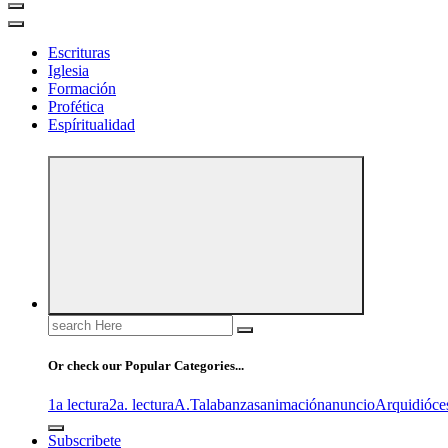
Escrituras
Iglesia
Formación
Profética
Espíritualidad
Search
for:
Or check our Popular Categories...
1a lectura
2a. lectura
A.T
alabanzas
animación
anuncio
Arquidióce
Subscribete