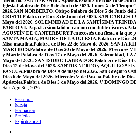
Memoria, SAN BERNABÉ, Apóstol.
Palabra de Dios 10 de Juni
Iglesia.
Palabra de Dios 8 de Junio de 2026. Lunes X de Tiempo O
2026.SAN NORBERTO, Obispo.
Palabra de Dios 5 de Junio de
CRISTO.
Palabra de Dios 3 de Junio del 2026. SAN CARLOS
Mayo del 2026. SOLEMNIDAD DE LA SANTÍSIMA TRINID
PABLO VI, Papa.
La sinodalidad camino con doble discurso.
Pal
AGUSTÍN DE CANTERBURY.
Pentecostés una fiesta a la que 
SANTA MARÍA, MADRE DE LA IGLESIA.
Palabra de Dios
Misa matutina.
Palabra de Dios 22 de Mayo de 2026. SANTA RI
MÁRTIRES.
Palabra de Dios 20 de Mayo del 2026. Miércoles VI
y Mártir.
Palabra de Dios 17 de Mayo del 2026. Solemnidad,
Mayo del 2026. SAN ISIDRO LABRADOR.
Palabra de Dios 14
Dios 12 de Mayo del 2026. SANTOS NEREO y AQUILEO.
“El v
PASCUA.
Palabra de Dios 9 de mayo del 2026. San Gregorio Osti
Dios 6 de Mayo del 2026. Miércoles V de Pascua.
Palabra de Dios
Apóstoles.
Palabra de Dios 3 de Mayo del 2026. V DOMINGO 
Sáb. Ago 8th, 2026
Escrituras
Iglesia
Formación
Profética
Espíritualidad