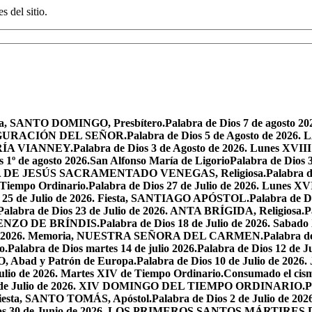
s del sitio.
oria, SANTO DOMINGO, Presbítero.
Palabra de Dios 7 de agosto 20
NSFIGURACIÓN DEL SEÑOR.
Palabra de Dios 5 de Agosto de 
MARÍA VIANNEY.
Palabra de Dios 3 de Agosto de 2026. Lunes XVII
s 1º de agosto 2026.San Alfonso María de Ligorio
Palabra de Dios
MARÍA DE JESÚS SACRAMENTADO VENEGAS, Religiosa.
Palabra 
l Tiempo Ordinario.
Palabra de Dios 27 de Julio de 2026. Lunes XV
s 25 de Julio de 2026. Fiesta, SANTIAGO APÓSTOL.
Palabra de 
Palabra de Dios 23 de Julio de 2026. ANTA BRÍGIDA, Religiosa.
P
LORENZO DE BRÍNDIS.
Palabra de Dios 18 de Julio de 2026. Sabad
io de 2026. Memoria, NUESTRA SEÑORA DEL CARMEN.
Palabra 
o.
Palabra de Dios martes 14 de julio 2026.
Palabra de Dios 12 d
O, Abad y Patrón de Europa.
Palabra de Dios 10 de Julio de 2026
julio de 2026. Martes XIV de Tiempo Ordinario.
Consumado el cism
 5 de Julio de 2026. XIV DOMINGO DEL TIEMPO ORDINARIO.
P
. Fiesta, SANTO TOMÁS, Apóstol.
Palabra de Dios 2 de Julio de 202
Dios 30 de Junio de 2026. LOS PRIMEROS SANTOS MÁRTIRE