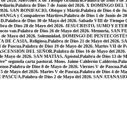
o de 2026. Miercoles X de Tiempo Ordinario.
Palabra de Dios 9 de
rdiario.
Palabra de Dios 7 de Junio del 2026. X DOMINGO D
l 2026. SAN BONIFACIO, Obispo y Mártir.
Palabra de Dios 4 de
 LWANGA y Compañeros Mártires.
Palabra de Dios 1 de Junio de 
AD.
Palabra de Dios 30 de Mayo del 2026. Sabado VIII de Tiempo 
abra de Dios 28 de Mayo del 2026. JESUCRISTO, SUMO Y 
pocos van.
Palabra de Dios 26 de Mayo del 2026. Memoria, SAN 
 24 de Mayo del 2026. Solemnidad, DOMINGO DE PENTECOSTÉS
TA DE CASIA, Religiosa.
Palabra de Dios 21 de Mayo del 
I de Pascua.
Palabra de Dios 19 de Mayo de 2026. Martes VII de P
 LA ASCENSIÓN DEL SEÑOR.
Palabra de Dios 16 de Mayo del 2
 de Mayo de 2026. SAN MATÍAS, Apóstol.
Palabra de Dios 13 d
ive” segunda carta pastoral. Mons. Jaime Calderón Calderón.
Pal
ense.
Palabra de Dios 8 de Mayo de 2026. Viernes V de Pascua.
Pal
 5 de Mayo del 2026. Martes V de Pascua.
Palabra de Dios 4 de
DE PASCUA.
Palabra de Dios 2 de Mayo del 2026. SAN ATANASIO, O