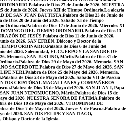
PO ORDINARIO.
Palabra de Dios 27 de Junio de 2026. NUESTRA
25 de Junio de 2026. Jueves XII de Tiempo Ordinario.
La alegría
IVIDAD DE SAN JUAN BAUTISTA.
Palabra de Dios 23 de Junio de
a de Dios 20 de Junio del 2026. Sabado XI de Tiempo
po Ordinario.
Palabra de Dios 17 de Junio de 2026. Miercoles XI
26. XI DOMINGO DEL TIEMPO ORDINARIO.
Palabra de Dios 13
O CORAZÓN DE JESÚS.
Palabra de Dios 11 de Junio de 2026.
 Junio de 2026. SAN EFRÉN, Diácono y Doctor de la
EL TIEMPO ORDINARIO.
Palabra de Dios 6 de Junio del
 Junio del 2026. Solemnidad, EL CUERPO Y LA SANGRE DE
2026. Memoria, SAN JUSTINO, Mártir.
Palabra de Dios 31 de
Ordinario.
Palabra de Dios 29 de Mayo del 2026. Memoria, SAN
ETERNO SACERDOTE.
Palabra de Dios 27 de Mayo del 2026. SAN
FELIPE NERI.
Palabra de Dios 25 de Mayo del 2026. Memoria,
.
Palabra de Dios 23 de Mayo del 2026. Sábado VII de Pascua
2026. SANTOS CRISTÓBAL MAGALLANES y COMPAÑEROS
ascua.
Palabra de Dios 18 de Mayo del 2026. SAN JUAN I, Papa
026. SAN JUAN NEPOMUCENO, Mártir.
Palabra de Dios 15 de
e Mayo del 2026. NUESTRA SEÑORA DE FÁTIMA.
Palabra de
abra de Dios 10 de Mayo del 2026. VI DOMINGO DE
abra de Dios 7 de Mayo del 2026. Jueves V de Pascua.
Palabra de
 Mayo del 2026. SANTOS FELIPE Y SANTIAGO,
bispo y Doctor de la Iglesia.