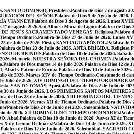
oria, SANTO DOMINGO, Presbítero.
Palabra de Dios 7 de agosto 20
NSFIGURACIÓN DEL SEÑOR.
Palabra de Dios 5 de Agosto de 
MARÍA VIANNEY.
Palabra de Dios 3 de Agosto de 2026. Lunes XVII
s 1º de agosto 2026.San Alfonso María de Ligorio
Palabra de Dios
MARÍA DE JESÚS SACRAMENTADO VENEGAS, Religiosa.
Palabra 
l Tiempo Ordinario.
Palabra de Dios 27 de Julio de 2026. Lunes XV
s 25 de Julio de 2026. Fiesta, SANTIAGO APÓSTOL.
Palabra de 
Palabra de Dios 23 de Julio de 2026. ANTA BRÍGIDA, Religiosa.
P
LORENZO DE BRÍNDIS.
Palabra de Dios 18 de Julio de 2026. Sabad
io de 2026. Memoria, NUESTRA SEÑORA DEL CARMEN.
Palabra 
o.
Palabra de Dios martes 14 de julio 2026.
Palabra de Dios 12 d
O, Abad y Patrón de Europa.
Palabra de Dios 10 de Julio de 2026
julio de 2026. Martes XIV de Tiempo Ordinario.
Consumado el cism
 5 de Julio de 2026. XIV DOMINGO DEL TIEMPO ORDINARIO.
P
. Fiesta, SANTO TOMÁS, Apóstol.
Palabra de Dios 2 de Julio de 202
Dios 30 de Junio de 2026. LOS PRIMEROS SANTOS MÁRTIRE
abra de Dios 28 de Junio de 2026. XIII DOMINGO DEL TIEM
 Junio de 2026. Viernes XII de Tiempo Ordinario.
Palabra de Dios 
mor
Palabra de Dios 24 de Junio del 2026. Solemnidad, NAT
 Junio de 2026. XII DOMINGO DEL TIEMPO ORDINARIO.
Palabr
DO, Abad.
Palabra de Dios 18 de Junio de 2026. Jueves XI de Tiem
tes X de Tiempo Ordinaro.
Palabra de Dios 14 de Junio de 20
.
Palabra de Dios 12 de Junio de 2026. Solemnidad, SAGRAD