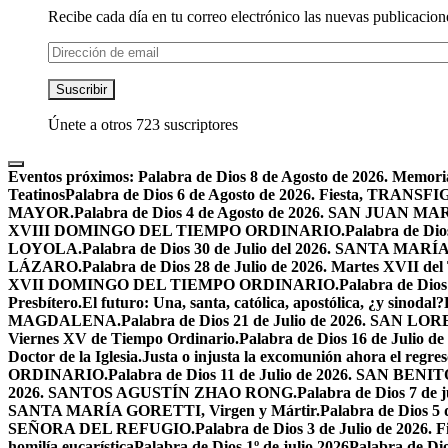
Recibe cada día en tu correo electrónico las nuevas publicacione
Dirección
de
email
Suscribir
Únete a otros 723 suscriptores
Eventos próximos:
Palabra de Dios 8 de Agosto de 2026. Mem
Teatinos
Palabra de Dios 6 de Agosto de 2026. Fiesta, TRA
MAYOR.
Palabra de Dios 4 de Agosto de 2026. SAN JUAN 
XVIII DOMINGO DEL TIEMPO ORDINARIO.
Palabra de Dio
LOYOLA.
Palabra de Dios 30 de Julio del 2026. SANTA 
LÁZARO.
Palabra de Dios 28 de Julio de 2026. Martes XVII de
XVII DOMINGO DEL TIEMPO ORDINARIO.
Palabra de Dio
Presbítero.
El futuro: Una, santa, católica, apostólica, ¿y sinodal?
MAGDALENA.
Palabra de Dios 21 de Julio de 2026. SAN 
Viernes XV de Tiempo Ordinario.
Palabra de Dios 16 de Jul
Doctor de la Iglesia.
Justa o injusta la excomunión ahora el regres
ORDINARIO.
Palabra de Dios 11 de Julio de 2026. SAN BENIT
2026. SANTOS AGUSTÍN ZHAO RONG.
Palabra de Dios 7 de 
SANTA MARÍA GORETTI, Virgen y Mártir.
Palabra de Dios
SEÑORA DEL REFUGIO.
Palabra de Dios 3 de Julio de 2026
homilía eucarística
Palabra de Dios 1º de julio 2026
Palabra de 