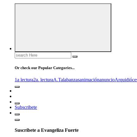
Search
for:
Or check our Popular Categories...
1a lectura
2a. lectura
A.T
alabanzas
animación
anuncio
Arquidióce
Subscribete
Suscríbete a Evangeliza Fuerte