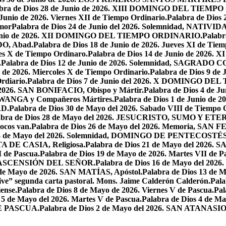
abra de Dios 28 de Junio de 2026. XIII DOMINGO DEL TIEM
 Junio de 2026. Viernes XII de Tiempo Ordinario.
Palabra de Dios 
mor
Palabra de Dios 24 de Junio del 2026. Solemnidad, NAT
 Junio de 2026. XII DOMINGO DEL TIEMPO ORDINARIO.
Palabr
DO, Abad.
Palabra de Dios 18 de Junio de 2026. Jueves XI de Tiem
tes X de Tiempo Ordinaro.
Palabra de Dios 14 de Junio de 20
.
Palabra de Dios 12 de Junio de 2026. Solemnidad, SAGRAD
o de 2026. Miercoles X de Tiempo Ordinario.
Palabra de Dios 9 de
rdiario.
Palabra de Dios 7 de Junio del 2026. X DOMINGO D
l 2026. SAN BONIFACIO, Obispo y Mártir.
Palabra de Dios 4 de
 LWANGA y Compañeros Mártires.
Palabra de Dios 1 de Junio de 
AD.
Palabra de Dios 30 de Mayo del 2026. Sabado VIII de Tiempo 
abra de Dios 28 de Mayo del 2026. JESUCRISTO, SUMO Y 
pocos van.
Palabra de Dios 26 de Mayo del 2026. Memoria, SAN 
 24 de Mayo del 2026. Solemnidad, DOMINGO DE PENTECOSTÉS
TA DE CASIA, Religiosa.
Palabra de Dios 21 de Mayo del 
I de Pascua.
Palabra de Dios 19 de Mayo de 2026. Martes VII de P
 LA ASCENSIÓN DEL SEÑOR.
Palabra de Dios 16 de Mayo del 2
 de Mayo de 2026. SAN MATÍAS, Apóstol.
Palabra de Dios 13 d
ive” segunda carta pastoral. Mons. Jaime Calderón Calderón.
Pal
ense.
Palabra de Dios 8 de Mayo de 2026. Viernes V de Pascua.
Pal
 5 de Mayo del 2026. Martes V de Pascua.
Palabra de Dios 4 de
DE PASCUA.
Palabra de Dios 2 de Mayo del 2026. SAN ATANASIO, O