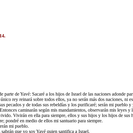
14.
de parte de Yavé: Sacaré a los hijos de Israel de las naciones adonde parti
 único rey reinará sobre todos ellos, ya no serán más dos naciones, ni e
us pecados y de todas sus rebeldías y los purificaré; serán mi pueblo y 
r. Entonces caminarán según mis mandamientos, observarán mis leyes y l
vivido. Vivirán en ella para siempre, ellos y sus hijos y los hijos de sus
re; pondré en medio de ellos mi santuario para siempre.
erán mi pueblo.
 sabrán que yo soy Yavé quien santifica a Israel.