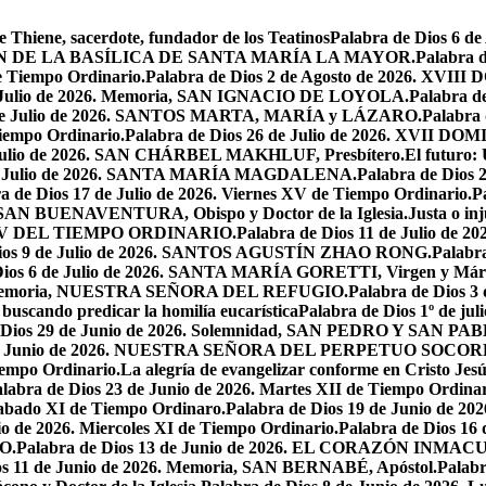
e Thiene, sacerdote, fundador de los Teatinos
Palabra de Dios 6 
CACIÓN DE LA BASÍLICA DE SANTA MARÍA LA MAYOR.
Palabra 
e Tiempo Ordinario.
Palabra de Dios 2 de Agosto de 2026. X
de Julio de 2026. Memoria, SAN IGNACIO DE LOYOLA.
Palabra d
9 de Julio de 2026. SANTOS MARTA, MARÍA y LÁZARO.
Palabra 
Tiempo Ordinario.
Palabra de Dios 26 de Julio de 2026. XVI
e Julio de 2026. SAN CHÁRBEL MAKHLUF, Presbítero.
El futuro: 
 de Julio de 2026. SANTA MARÍA MAGDALENA.
Palabra de Dios
a de Dios 17 de Julio de 2026. Viernes XV de Tiempo Ordinario.
P
6. SAN BUENAVENTURA, Obispo y Doctor de la Iglesia.
Justa o in
GO XV DEL TIEMPO ORDINARIO.
Palabra de Dios 11 de Julio de 
Dios 9 de Julio de 2026. SANTOS AGUSTÍN ZHAO RONG.
Palabra
Dios 6 de Julio de 2026. SANTA MARÍA GORETTI, Virgen y Márt
026. Memoria, NUESTRA SEÑORA DEL REFUGIO.
Palabra de Dios 3
 buscando predicar la homilía eucarística
Palabra de Dios 1º de jul
 Dios 29 de Junio de 2026. Solemnidad, SAN PEDRO Y SAN PABL
7 de Junio de 2026. NUESTRA SEÑORA DEL PERPETUO SOCOR
iempo Ordinario.
La alegría de evangelizar conforme en Cristo Jesú
labra de Dios 23 de Junio de 2026. Martes XII de Tiempo Ordinar
 Sabado XI de Tiempo Ordinaro.
Palabra de Dios 19 de Junio de
io de 2026. Miercoles XI de Tiempo Ordinario.
Palabra de Dios 16
O.
Palabra de Dios 13 de Junio de 2026. EL CORAZÓN INM
os 11 de Junio de 2026. Memoria, SAN BERNABÉ, Apóstol.
Palabr