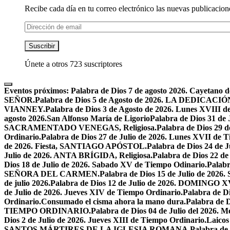
Recibe cada día en tu correo electrónico las nuevas publicacione
Dirección
de
email
Suscribir
Únete a otros 723 suscriptores
Eventos próximos:
Palabra de Dios 7 de agosto 2026. Cayetano d
SEÑOR.
Palabra de Dios 5 de Agosto de 2026. LA DEDI
VIANNEY.
Palabra de Dios 3 de Agosto de 2026. Lunes XVIII d
agosto 2026.San Alfonso María de Ligorio
Palabra de Dios 31 
SACRAMENTADO VENEGAS, Religiosa.
Palabra de Dios 2
Ordinario.
Palabra de Dios 27 de Julio de 2026. Lunes XVII de 
de 2026. Fiesta, SANTIAGO APÓSTOL.
Palabra de Dios 24 d
Julio de 2026. ANTA BRÍGIDA, Religiosa.
Palabra de Dios 22
Dios 18 de Julio de 2026. Sabado XV de Tiempo Odinario.
Palabr
SEÑORA DEL CARMEN.
Palabra de Dios 15 de Julio de 202
de julio 2026.
Palabra de Dios 12 de Julio de 2026. DOMIN
de Julio de 2026. Jueves XIV de Tiempo Ordinario.
Palabra de 
Ordinario.
Consumado el cisma ahora la mano dura.
Palabra de 
TIEMPO ORDINARIO.
Palabra de Dios 04 de Julio del 2
Dios 2 de Julio de 2026. Jueves XIII de Tiempo Ordinario.
Laicos
SANTOS MÁRTIRES DE LA IGLESIA ROMANA.
Palabra de