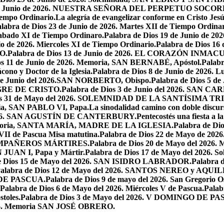
7 de Junio de 2026. NUESTRA SEÑORA DEL PERPETUO SOCOR
iempo Ordinario.
La alegría de evangelizar conforme en Cristo Jesú
labra de Dios 23 de Junio de 2026. Martes XII de Tiempo Ordinar
 Sabado XI de Tiempo Ordinaro.
Palabra de Dios 19 de Junio de
io de 2026. Miercoles XI de Tiempo Ordinario.
Palabra de Dios 16
O.
Palabra de Dios 13 de Junio de 2026. EL CORAZÓN INM
os 11 de Junio de 2026. Memoria, SAN BERNABÉ, Apóstol.
Palabr
ono y Doctor de la Iglesia.
Palabra de Dios 8 de Junio de 2026. L
 de Junio del 2026.SAN NORBERTO, Obispo.
Palabra de Dios 5 d
ANGRE DE CRISTO.
Palabra de Dios 3 de Junio del 2026. SAN 
ios 31 de Mayo del 2026. SOLEMNIDAD DE LA SANTÍSIMA TR
ria, SAN PABLO VI, Papa.
La sinodalidad camino con doble discur
l 2026. SAN AGUSTÍN DE CANTERBURY.
Pentecostés una fiesta a l
 Memoria, SANTA MARÍA, MADRE DE LA IGLESIA.
Palabra de Di
VII de Pascua Misa matutina.
Palabra de Dios 22 de Mayo de 20
OMPAÑEROS MÁRTIRES.
Palabra de Dios 20 de Mayo del 2026. M
N JUAN I, Papa y Mártir.
Palabra de Dios 17 de Mayo del 2026
e Dios 15 de Mayo del 2026. SAN ISIDRO LABRADOR.
Palabra 
alabra de Dios 12 de Mayo del 2026. SANTOS NEREO y AQUIL
O DE PASCUA.
Palabra de Dios 9 de mayo del 2026. San Gregorio Os
Palabra de Dios 6 de Mayo del 2026. Miércoles V de Pascua.
Palab
toles.
Palabra de Dios 3 de Mayo del 2026. V DOMINGO DE P
2026. Memoria SAN JOSÉ OBRERO.