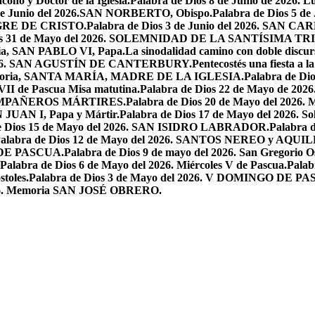
ono y Doctor de la Iglesia.
Palabra de Dios 8 de Junio de 2026. L
 de Junio del 2026.SAN NORBERTO, Obispo.
Palabra de Dios 5 d
ANGRE DE CRISTO.
Palabra de Dios 3 de Junio del 2026. SAN 
ios 31 de Mayo del 2026. SOLEMNIDAD DE LA SANTÍSIMA TR
ria, SAN PABLO VI, Papa.
La sinodalidad camino con doble discur
l 2026. SAN AGUSTÍN DE CANTERBURY.
Pentecostés una fiesta a l
 Memoria, SANTA MARÍA, MADRE DE LA IGLESIA.
Palabra de Di
VII de Pascua Misa matutina.
Palabra de Dios 22 de Mayo de 20
OMPAÑEROS MÁRTIRES.
Palabra de Dios 20 de Mayo del 2026. M
N JUAN I, Papa y Mártir.
Palabra de Dios 17 de Mayo del 2026
e Dios 15 de Mayo del 2026. SAN ISIDRO LABRADOR.
Palabra 
alabra de Dios 12 de Mayo del 2026. SANTOS NEREO y AQUIL
O DE PASCUA.
Palabra de Dios 9 de mayo del 2026. San Gregorio Os
Palabra de Dios 6 de Mayo del 2026. Miércoles V de Pascua.
Palab
toles.
Palabra de Dios 3 de Mayo del 2026. V DOMINGO DE P
2026. Memoria SAN JOSÉ OBRERO.