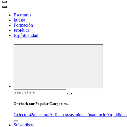
Escrituras
Iglesia
Formación
Profética
Espíritualidad
Search
for:
Or check our Popular Categories...
1a lectura
2a. lectura
A.T
alabanzas
animación
anuncio
Arquidióce
Subscribete