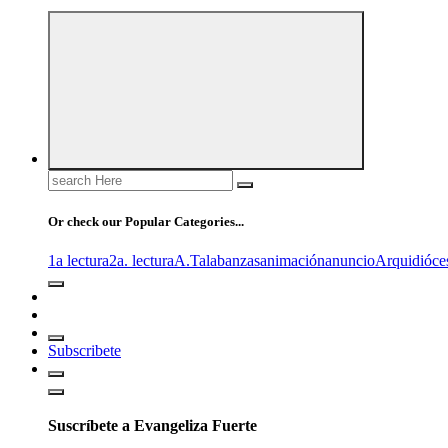
Search
for:
Or check our Popular Categories...
1a lectura
2a. lectura
A.T
alabanzas
animación
anuncio
Arquidióce
Subscribete
Suscríbete a Evangeliza Fuerte