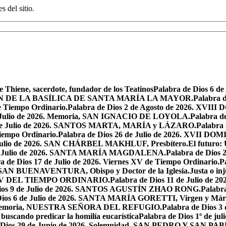
s del sitio.
e Thiene, sacerdote, fundador de los Teatinos
Palabra de Dios 6 
CACIÓN DE LA BASÍLICA DE SANTA MARÍA LA MAYOR.
Palabra 
e Tiempo Ordinario.
Palabra de Dios 2 de Agosto de 2026. X
de Julio de 2026. Memoria, SAN IGNACIO DE LOYOLA.
Palabra d
9 de Julio de 2026. SANTOS MARTA, MARÍA y LÁZARO.
Palabra 
Tiempo Ordinario.
Palabra de Dios 26 de Julio de 2026. XVI
e Julio de 2026. SAN CHÁRBEL MAKHLUF, Presbítero.
El futuro: 
 de Julio de 2026. SANTA MARÍA MAGDALENA.
Palabra de Dios
a de Dios 17 de Julio de 2026. Viernes XV de Tiempo Ordinario.
P
6. SAN BUENAVENTURA, Obispo y Doctor de la Iglesia.
Justa o in
GO XV DEL TIEMPO ORDINARIO.
Palabra de Dios 11 de Julio de 
Dios 9 de Julio de 2026. SANTOS AGUSTÍN ZHAO RONG.
Palabra
Dios 6 de Julio de 2026. SANTA MARÍA GORETTI, Virgen y Márt
026. Memoria, NUESTRA SEÑORA DEL REFUGIO.
Palabra de Dios 3
 buscando predicar la homilía eucarística
Palabra de Dios 1º de jul
 Dios 29 de Junio de 2026. Solemnidad, SAN PEDRO Y SAN PABL