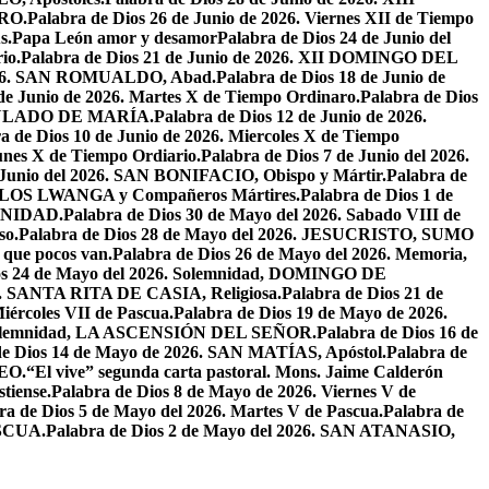
RO.
Palabra de Dios 26 de Junio de 2026. Viernes XII de Tiempo
s.
Papa León amor y desamor
Palabra de Dios 24 de Junio del
io.
Palabra de Dios 21 de Junio de 2026. XII DOMINGO DEL
 2026. SAN ROMUALDO, Abad.
Palabra de Dios 18 de Junio de
 de Junio de 2026. Martes X de Tiempo Ordinaro.
Palabra de Dios
ACULADO DE MARÍA.
Palabra de Dios 12 de Junio de 2026.
a de Dios 10 de Junio de 2026. Miercoles X de Tiempo
unes X de Tiempo Ordiario.
Palabra de Dios 7 de Junio del 2026.
e Junio del 2026. SAN BONIFACIO, Obispo y Mártir.
Palabra de
CARLOS LWANGA y Compañeros Mártires.
Palabra de Dios 1 de
INIDAD.
Palabra de Dios 30 de Mayo del 2026. Sabado VIII de
so.
Palabra de Dios 28 de Mayo del 2026. JESUCRISTO, SUMO
a que pocos van.
Palabra de Dios 26 de Mayo del 2026. Memoria,
os 24 de Mayo del 2026. Solemnidad, DOMINGO DE
26. SANTA RITA DE CASIA, Religiosa.
Palabra de Dios 21 de
iércoles VII de Pascua.
Palabra de Dios 19 de Mayo de 2026.
. Solemnidad, LA ASCENSIÓN DEL SEÑOR.
Palabra de Dios 16 de
de Dios 14 de Mayo de 2026. SAN MATÍAS, Apóstol.
Palabra de
EO.
“El vive” segunda carta pastoral. Mons. Jaime Calderón
tiense.
Palabra de Dios 8 de Mayo de 2026. Viernes V de
ra de Dios 5 de Mayo del 2026. Martes V de Pascua.
Palabra de
ASCUA.
Palabra de Dios 2 de Mayo del 2026. SAN ATANASIO,