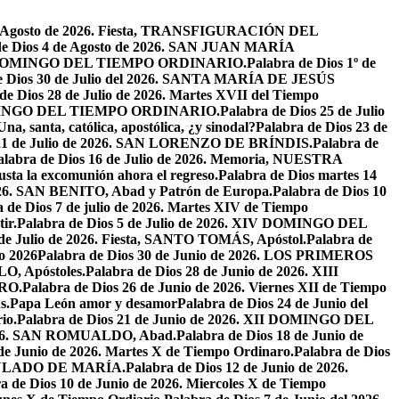
de Agosto de 2026. Fiesta, TRANSFIGURACIÓN DEL
de Dios 4 de Agosto de 2026. SAN JUAN MARÍA
VIII DOMINGO DEL TIEMPO ORDINARIO.
Palabra de Dios 1º de
e Dios 30 de Julio del 2026. SANTA MARÍA DE JESÚS
de Dios 28 de Julio de 2026. Martes XVII del Tiempo
I DOMINGO DEL TIEMPO ORDINARIO.
Palabra de Dios 25 de Julio
Una, santa, católica, apostólica, ¿y sinodal?
Palabra de Dios 23 de
 21 de Julio de 2026. SAN LORENZO DE BRÍNDIS.
Palabra de
alabra de Dios 16 de Julio de 2026. Memoria, NUESTRA
justa la excomunión ahora el regreso.
Palabra de Dios martes 14
2026. SAN BENITO, Abad y Patrón de Europa.
Palabra de Dios 10
 de Dios 7 de julio de 2026. Martes XIV de Tiempo
ir.
Palabra de Dios 5 de Julio de 2026. XIV DOMINGO DEL
 de Julio de 2026. Fiesta, SANTO TOMÁS, Apóstol.
Palabra de
io 2026
Palabra de Dios 30 de Junio de 2026. LOS PRIMEROS
O, Apóstoles.
Palabra de Dios 28 de Junio de 2026. XIII
RO.
Palabra de Dios 26 de Junio de 2026. Viernes XII de Tiempo
s.
Papa León amor y desamor
Palabra de Dios 24 de Junio del
io.
Palabra de Dios 21 de Junio de 2026. XII DOMINGO DEL
 2026. SAN ROMUALDO, Abad.
Palabra de Dios 18 de Junio de
 de Junio de 2026. Martes X de Tiempo Ordinaro.
Palabra de Dios
ACULADO DE MARÍA.
Palabra de Dios 12 de Junio de 2026.
a de Dios 10 de Junio de 2026. Miercoles X de Tiempo