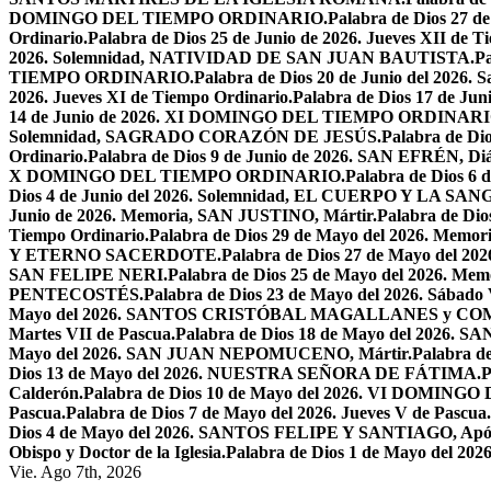
DOMINGO DEL TIEMPO ORDINARIO.
Palabra de Dios 2
Ordinario.
Palabra de Dios 25 de Junio de 2026. Jueves XII de T
2026. Solemnidad, NATIVIDAD DE SAN JUAN BAUTISTA.
Pa
TIEMPO ORDINARIO.
Palabra de Dios 20 de Junio del 2026.
2026. Jueves XI de Tiempo Ordinario.
Palabra de Dios 17 de Jun
14 de Junio de 2026. XI DOMINGO DEL TIEMPO ORDINARI
Solemnidad, SAGRADO CORAZÓN DE JESÚS.
Palabra de Di
Ordinario.
Palabra de Dios 9 de Junio de 2026. SAN EFRÉN, Diác
X DOMINGO DEL TIEMPO ORDINARIO.
Palabra de Dios 6
Dios 4 de Junio del 2026. Solemnidad, EL CUERPO Y LA S
Junio de 2026. Memoria, SAN JUSTINO, Mártir.
Palabra de D
Tiempo Ordinario.
Palabra de Dios 29 de Mayo del 2026. Memo
Y ETERNO SACERDOTE.
Palabra de Dios 27 de Mayo de
SAN FELIPE NERI.
Palabra de Dios 25 de Mayo del 2026.
PENTECOSTÉS.
Palabra de Dios 23 de Mayo del 2026. Sábado 
Mayo del 2026. SANTOS CRISTÓBAL MAGALLANES y C
Martes VII de Pascua.
Palabra de Dios 18 de Mayo del 2026. SA
Mayo del 2026. SAN JUAN NEPOMUCENO, Mártir.
Palabra d
Dios 13 de Mayo del 2026. NUESTRA SEÑORA DE FÁTIMA.
P
Calderón.
Palabra de Dios 10 de Mayo del 2026. VI DOMING
Pascua.
Palabra de Dios 7 de Mayo del 2026. Jueves V de Pascua.
Dios 4 de Mayo del 2026. SANTOS FELIPE Y SANTIAGO, Após
Obispo y Doctor de la Iglesia.
Palabra de Dios 1 de Mayo del 
Vie. Ago 7th, 2026