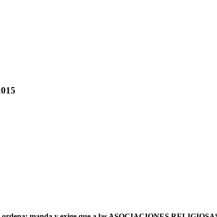
2015
a; manda y exige que a las ASOCIACIONES RELIGIOSAS se les 