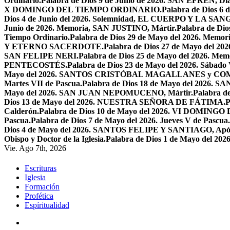
Ordinario.
Palabra de Dios 9 de Junio de 2026. SAN EFRÉN, Diác
X DOMINGO DEL TIEMPO ORDINARIO.
Palabra de Dios 6
Dios 4 de Junio del 2026. Solemnidad, EL CUERPO Y LA S
Junio de 2026. Memoria, SAN JUSTINO, Mártir.
Palabra de D
Tiempo Ordinario.
Palabra de Dios 29 de Mayo del 2026. Memo
Y ETERNO SACERDOTE.
Palabra de Dios 27 de Mayo de
SAN FELIPE NERI.
Palabra de Dios 25 de Mayo del 2026.
PENTECOSTÉS.
Palabra de Dios 23 de Mayo del 2026. Sábado 
Mayo del 2026. SANTOS CRISTÓBAL MAGALLANES y C
Martes VII de Pascua.
Palabra de Dios 18 de Mayo del 2026. SA
Mayo del 2026. SAN JUAN NEPOMUCENO, Mártir.
Palabra d
Dios 13 de Mayo del 2026. NUESTRA SEÑORA DE FÁTIMA.
P
Calderón.
Palabra de Dios 10 de Mayo del 2026. VI DOMING
Pascua.
Palabra de Dios 7 de Mayo del 2026. Jueves V de Pascua.
Dios 4 de Mayo del 2026. SANTOS FELIPE Y SANTIAGO, Após
Obispo y Doctor de la Iglesia.
Palabra de Dios 1 de Mayo del 
Vie. Ago 7th, 2026
Escrituras
Iglesia
Formación
Profética
Espíritualidad