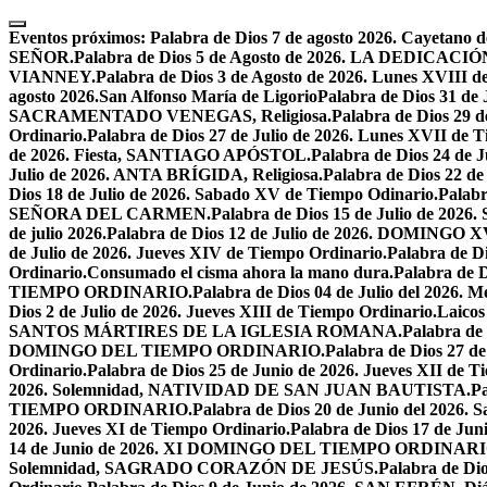
Skip
to
Eventos próximos:
Palabra de Dios 7 de agosto 2026. Cayetano d
content
SEÑOR.
Palabra de Dios 5 de Agosto de 2026. LA DEDI
VIANNEY.
Palabra de Dios 3 de Agosto de 2026. Lunes XVIII d
agosto 2026.San Alfonso María de Ligorio
Palabra de Dios 31 
SACRAMENTADO VENEGAS, Religiosa.
Palabra de Dios 2
Ordinario.
Palabra de Dios 27 de Julio de 2026. Lunes XVII de 
de 2026. Fiesta, SANTIAGO APÓSTOL.
Palabra de Dios 24 d
Julio de 2026. ANTA BRÍGIDA, Religiosa.
Palabra de Dios 22
Dios 18 de Julio de 2026. Sabado XV de Tiempo Odinario.
Palabr
SEÑORA DEL CARMEN.
Palabra de Dios 15 de Julio de 202
de julio 2026.
Palabra de Dios 12 de Julio de 2026. DOMIN
de Julio de 2026. Jueves XIV de Tiempo Ordinario.
Palabra de 
Ordinario.
Consumado el cisma ahora la mano dura.
Palabra de 
TIEMPO ORDINARIO.
Palabra de Dios 04 de Julio del 2
Dios 2 de Julio de 2026. Jueves XIII de Tiempo Ordinario.
Laicos
SANTOS MÁRTIRES DE LA IGLESIA ROMANA.
Palabra de
DOMINGO DEL TIEMPO ORDINARIO.
Palabra de Dios 2
Ordinario.
Palabra de Dios 25 de Junio de 2026. Jueves XII de T
2026. Solemnidad, NATIVIDAD DE SAN JUAN BAUTISTA.
Pa
TIEMPO ORDINARIO.
Palabra de Dios 20 de Junio del 2026.
2026. Jueves XI de Tiempo Ordinario.
Palabra de Dios 17 de Jun
14 de Junio de 2026. XI DOMINGO DEL TIEMPO ORDINARI
Solemnidad, SAGRADO CORAZÓN DE JESÚS.
Palabra de Di