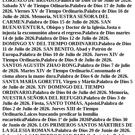
LORENZO DE BRÍNDIS.
Palabra de Dios 18 de Julio de 2026.
Sabado XV de Tiempo Odinario.
Palabra de Dios 17 de Julio de
2026. Viernes XV de Tiempo Ordinario.
Palabra de Dios 16 de
Julio de 2026. Memoria, NUESTRA SEÑORA DEL
CARMEN.
Palabra de Dios 15 de Julio de 2026. SAN
BUENAVENTURA, Obispo y Doctor de la Iglesia.
Justa o
injusta la excomunión ahora el regreso.
Palabra de Dios martes
14 de julio 2026.
Palabra de Dios 12 de Julio de 2026.
DOMINGO XV DEL TIEMPO ORDINARIO.
Palabra de Dios
11 de Julio de 2026. SAN BENITO, Abad y Patrón de
Europa.
Palabra de Dios 10 de Julio de 2026. Jueves XIV de
Tiempo Ordinario.
Palabra de Dios 9 de Julio de 2026.
SANTOS AGUSTÍN ZHAO RONG.
Palabra de Dios 7 de julio
de 2026. Martes XIV de Tiempo Ordinario.
Consumado el
cisma ahora la mano dura.
Palabra de Dios 6 de Julio de 2026.
SANTA MARÍA GORETTI, Virgen y Mártir.
Palabra de Dios 5
de Julio de 2026. XIV DOMINGO DEL TIEMPO
ORDINARIO.
Palabra de Dios 04 de Julio del 2026. Memoria,
NUESTRA SEÑORA DEL REFUGIO.
Palabra de Dios 3 de
Julio de 2026. Fiesta, SANTO TOMÁS, Apóstol.
Palabra de
Dios 2 de Julio de 2026. Jueves XIII de Tiempo
Ordinario.
Laicos buscando predicar la homilía
eucarística
Palabra de Dios 1º de julio 2026
Palabra de Dios 30
de Junio de 2026. LOS PRIMEROS SANTOS MÁRTIRES DE
LA IGLESIA ROMANA.
Palabra de Dios 29 de Junio de 2026.