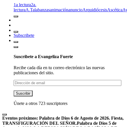
1a lectura
2a.
lectura
A.T
alabanzas
animación
anuncio
Arquidiócesis
Ascética
A
Subscribete
Suscríbete a Evangeliza Fuerte
Recibe cada día en tu correo electrónico las nuevas
publicaciones del sitio.
Dirección
de
email
Suscribir
Únete a otros 723 suscriptores
Eventos próximos:
Palabra de Dios 6 de Agosto de 2026. Fiesta,
TRANSFIGURACIÓN DEL SEÑOR.
Palabra de Dios 5 de