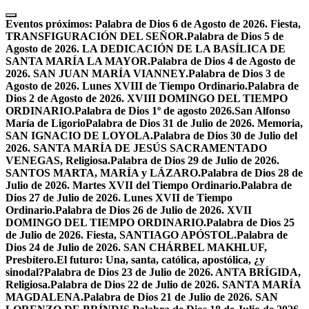
Skip
to
Eventos próximos:
Palabra de Dios 6 de Agosto de 2026. Fiesta,
content
TRANSFIGURACIÓN DEL SEÑOR.
Palabra de Dios 5 de
Agosto de 2026. LA DEDICACIÓN DE LA BASÍLICA DE
SANTA MARÍA LA MAYOR.
Palabra de Dios 4 de Agosto de
2026. SAN JUAN MARÍA VIANNEY.
Palabra de Dios 3 de
Agosto de 2026. Lunes XVIII de Tiempo Ordinario.
Palabra de
Dios 2 de Agosto de 2026. XVIII DOMINGO DEL TIEMPO
ORDINARIO.
Palabra de Dios 1º de agosto 2026.San Alfonso
María de Ligorio
Palabra de Dios 31 de Julio de 2026. Memoria,
SAN IGNACIO DE LOYOLA.
Palabra de Dios 30 de Julio del
2026. SANTA MARÍA DE JESÚS SACRAMENTADO
VENEGAS, Religiosa.
Palabra de Dios 29 de Julio de 2026.
SANTOS MARTA, MARÍA y LÁZARO.
Palabra de Dios 28 de
Julio de 2026. Martes XVII del Tiempo Ordinario.
Palabra de
Dios 27 de Julio de 2026. Lunes XVII de Tiempo
Ordinario.
Palabra de Dios 26 de Julio de 2026. XVII
DOMINGO DEL TIEMPO ORDINARIO.
Palabra de Dios 25
de Julio de 2026. Fiesta, SANTIAGO APÓSTOL.
Palabra de
Dios 24 de Julio de 2026. SAN CHÁRBEL MAKHLUF,
Presbítero.
El futuro: Una, santa, católica, apostólica, ¿y
sinodal?
Palabra de Dios 23 de Julio de 2026. ANTA BRÍGIDA,
Religiosa.
Palabra de Dios 22 de Julio de 2026. SANTA MARÍA
MAGDALENA.
Palabra de Dios 21 de Julio de 2026. SAN