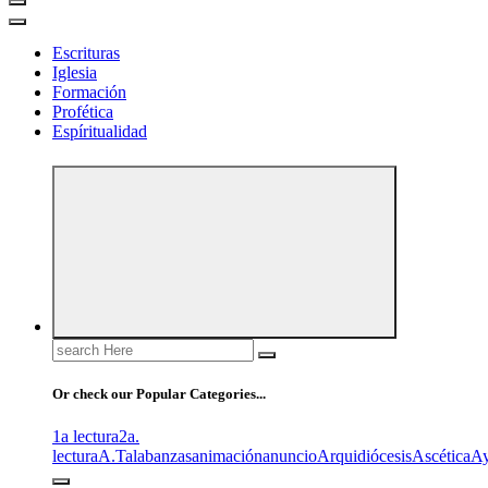
Escrituras
Iglesia
Formación
Profética
Espíritualidad
Search
for:
Or check our Popular Categories...
1a lectura
2a.
lectura
A.T
alabanzas
animación
anuncio
Arquidiócesis
Ascética
A