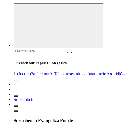
Search
for:
Or check our Popular Categories...
1a lectura
2a. lectura
A.T
alabanzas
animación
anuncio
Arquidióce
Subscribete
Suscríbete a Evangeliza Fuerte