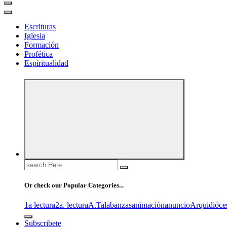
Escrituras
Iglesia
Formación
Profética
Espíritualidad
Search
for:
Or check our Popular Categories...
1a lectura
2a. lectura
A.T
alabanzas
animación
anuncio
Arquidióce
Subscribete