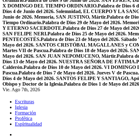
Ordinario.
Palabra de Dios 9 de Junio de 2026. SAN EFRÉN, Diác
X DOMINGO DEL TIEMPO ORDINARIO.
Palabra de Dios 6
Dios 4 de Junio del 2026. Solemnidad, EL CUERPO Y LA S
Junio de 2026. Memoria, SAN JUSTINO, Mártir.
Palabra de D
Tiempo Ordinario.
Palabra de Dios 29 de Mayo del 2026. Memo
Y ETERNO SACERDOTE.
Palabra de Dios 27 de Mayo de
SAN FELIPE NERI.
Palabra de Dios 25 de Mayo del 2026.
PENTECOSTÉS.
Palabra de Dios 23 de Mayo del 2026. Sábado 
Mayo del 2026. SANTOS CRISTÓBAL MAGALLANES y C
Martes VII de Pascua.
Palabra de Dios 18 de Mayo del 2026. SA
Mayo del 2026. SAN JUAN NEPOMUCENO, Mártir.
Palabra d
Dios 13 de Mayo del 2026. NUESTRA SEÑORA DE FÁTIMA.
P
Calderón.
Palabra de Dios 10 de Mayo del 2026. VI DOMING
Pascua.
Palabra de Dios 7 de Mayo del 2026. Jueves V de Pascua.
Dios 4 de Mayo del 2026. SANTOS FELIPE Y SANTIAGO, Após
Obispo y Doctor de la Iglesia.
Palabra de Dios 1 de Mayo del 
Vie. Ago 7th, 2026
Escrituras
Iglesia
Formación
Profética
Espíritualidad