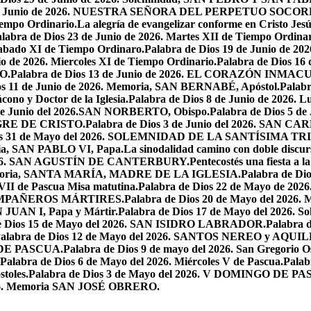
7 de Junio de 2026. NUESTRA SEÑORA DEL PERPETUO SOCOR
iempo Ordinario.
La alegría de evangelizar conforme en Cristo Jesú
labra de Dios 23 de Junio de 2026. Martes XII de Tiempo Ordinar
 Sabado XI de Tiempo Ordinaro.
Palabra de Dios 19 de Junio de
io de 2026. Miercoles XI de Tiempo Ordinario.
Palabra de Dios 16
O.
Palabra de Dios 13 de Junio de 2026. EL CORAZÓN INM
os 11 de Junio de 2026. Memoria, SAN BERNABÉ, Apóstol.
Palabr
ono y Doctor de la Iglesia.
Palabra de Dios 8 de Junio de 2026. L
 de Junio del 2026.SAN NORBERTO, Obispo.
Palabra de Dios 5 d
ANGRE DE CRISTO.
Palabra de Dios 3 de Junio del 2026. SAN 
ios 31 de Mayo del 2026. SOLEMNIDAD DE LA SANTÍSIMA TR
ria, SAN PABLO VI, Papa.
La sinodalidad camino con doble discur
l 2026. SAN AGUSTÍN DE CANTERBURY.
Pentecostés una fiesta a l
 Memoria, SANTA MARÍA, MADRE DE LA IGLESIA.
Palabra de Di
VII de Pascua Misa matutina.
Palabra de Dios 22 de Mayo de 20
OMPAÑEROS MÁRTIRES.
Palabra de Dios 20 de Mayo del 2026. M
N JUAN I, Papa y Mártir.
Palabra de Dios 17 de Mayo del 2026
e Dios 15 de Mayo del 2026. SAN ISIDRO LABRADOR.
Palabra 
alabra de Dios 12 de Mayo del 2026. SANTOS NEREO y AQUIL
O DE PASCUA.
Palabra de Dios 9 de mayo del 2026. San Gregorio Os
Palabra de Dios 6 de Mayo del 2026. Miércoles V de Pascua.
Palab
toles.
Palabra de Dios 3 de Mayo del 2026. V DOMINGO DE P
2026. Memoria SAN JOSÉ OBRERO.