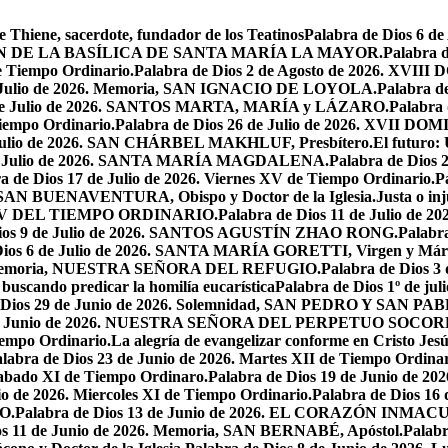
e Thiene, sacerdote, fundador de los Teatinos
Palabra de Dios 6 
CACIÓN DE LA BASÍLICA DE SANTA MARÍA LA MAYOR.
Palabra 
e Tiempo Ordinario.
Palabra de Dios 2 de Agosto de 2026. X
de Julio de 2026. Memoria, SAN IGNACIO DE LOYOLA.
Palabra d
9 de Julio de 2026. SANTOS MARTA, MARÍA y LÁZARO.
Palabra 
Tiempo Ordinario.
Palabra de Dios 26 de Julio de 2026. XVI
e Julio de 2026. SAN CHÁRBEL MAKHLUF, Presbítero.
El futuro: 
 de Julio de 2026. SANTA MARÍA MAGDALENA.
Palabra de Dios
a de Dios 17 de Julio de 2026. Viernes XV de Tiempo Ordinario.
P
6. SAN BUENAVENTURA, Obispo y Doctor de la Iglesia.
Justa o in
GO XV DEL TIEMPO ORDINARIO.
Palabra de Dios 11 de Julio de 
Dios 9 de Julio de 2026. SANTOS AGUSTÍN ZHAO RONG.
Palabra
Dios 6 de Julio de 2026. SANTA MARÍA GORETTI, Virgen y Márt
026. Memoria, NUESTRA SEÑORA DEL REFUGIO.
Palabra de Dios 3
 buscando predicar la homilía eucarística
Palabra de Dios 1º de jul
 Dios 29 de Junio de 2026. Solemnidad, SAN PEDRO Y SAN PABL
7 de Junio de 2026. NUESTRA SEÑORA DEL PERPETUO SOCOR
iempo Ordinario.
La alegría de evangelizar conforme en Cristo Jesú
labra de Dios 23 de Junio de 2026. Martes XII de Tiempo Ordinar
 Sabado XI de Tiempo Ordinaro.
Palabra de Dios 19 de Junio de
io de 2026. Miercoles XI de Tiempo Ordinario.
Palabra de Dios 16
O.
Palabra de Dios 13 de Junio de 2026. EL CORAZÓN INM
os 11 de Junio de 2026. Memoria, SAN BERNABÉ, Apóstol.
Palabr