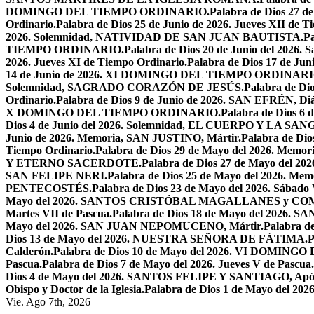
DOMINGO DEL TIEMPO ORDINARIO.
Palabra de Dios 2
Ordinario.
Palabra de Dios 25 de Junio de 2026. Jueves XII de T
2026. Solemnidad, NATIVIDAD DE SAN JUAN BAUTISTA.
Pa
TIEMPO ORDINARIO.
Palabra de Dios 20 de Junio del 2026.
2026. Jueves XI de Tiempo Ordinario.
Palabra de Dios 17 de Jun
14 de Junio de 2026. XI DOMINGO DEL TIEMPO ORDINARI
Solemnidad, SAGRADO CORAZÓN DE JESÚS.
Palabra de Di
Ordinario.
Palabra de Dios 9 de Junio de 2026. SAN EFRÉN, Diác
X DOMINGO DEL TIEMPO ORDINARIO.
Palabra de Dios 6
Dios 4 de Junio del 2026. Solemnidad, EL CUERPO Y LA S
Junio de 2026. Memoria, SAN JUSTINO, Mártir.
Palabra de D
Tiempo Ordinario.
Palabra de Dios 29 de Mayo del 2026. Memo
Y ETERNO SACERDOTE.
Palabra de Dios 27 de Mayo de
SAN FELIPE NERI.
Palabra de Dios 25 de Mayo del 2026.
PENTECOSTÉS.
Palabra de Dios 23 de Mayo del 2026. Sábado 
Mayo del 2026. SANTOS CRISTÓBAL MAGALLANES y C
Martes VII de Pascua.
Palabra de Dios 18 de Mayo del 2026. SA
Mayo del 2026. SAN JUAN NEPOMUCENO, Mártir.
Palabra d
Dios 13 de Mayo del 2026. NUESTRA SEÑORA DE FÁTIMA.
P
Calderón.
Palabra de Dios 10 de Mayo del 2026. VI DOMING
Pascua.
Palabra de Dios 7 de Mayo del 2026. Jueves V de Pascua.
Dios 4 de Mayo del 2026. SANTOS FELIPE Y SANTIAGO, Após
Obispo y Doctor de la Iglesia.
Palabra de Dios 1 de Mayo del 
Vie. Ago 7th, 2026