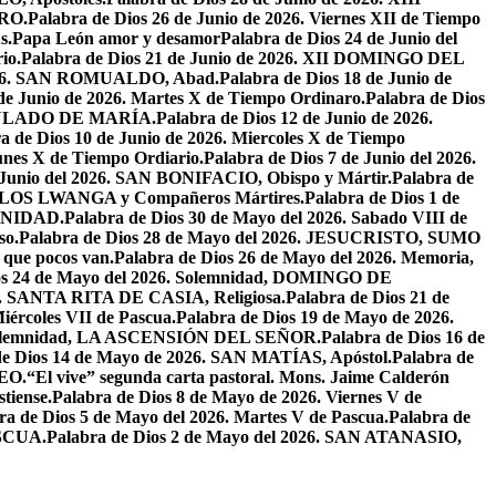
RO.
Palabra de Dios 26 de Junio de 2026. Viernes XII de Tiempo
s.
Papa León amor y desamor
Palabra de Dios 24 de Junio del
io.
Palabra de Dios 21 de Junio de 2026. XII DOMINGO DEL
 2026. SAN ROMUALDO, Abad.
Palabra de Dios 18 de Junio de
 de Junio de 2026. Martes X de Tiempo Ordinaro.
Palabra de Dios
ACULADO DE MARÍA.
Palabra de Dios 12 de Junio de 2026.
a de Dios 10 de Junio de 2026. Miercoles X de Tiempo
unes X de Tiempo Ordiario.
Palabra de Dios 7 de Junio del 2026.
e Junio del 2026. SAN BONIFACIO, Obispo y Mártir.
Palabra de
CARLOS LWANGA y Compañeros Mártires.
Palabra de Dios 1 de
INIDAD.
Palabra de Dios 30 de Mayo del 2026. Sabado VIII de
so.
Palabra de Dios 28 de Mayo del 2026. JESUCRISTO, SUMO
a que pocos van.
Palabra de Dios 26 de Mayo del 2026. Memoria,
os 24 de Mayo del 2026. Solemnidad, DOMINGO DE
26. SANTA RITA DE CASIA, Religiosa.
Palabra de Dios 21 de
iércoles VII de Pascua.
Palabra de Dios 19 de Mayo de 2026.
. Solemnidad, LA ASCENSIÓN DEL SEÑOR.
Palabra de Dios 16 de
de Dios 14 de Mayo de 2026. SAN MATÍAS, Apóstol.
Palabra de
EO.
“El vive” segunda carta pastoral. Mons. Jaime Calderón
tiense.
Palabra de Dios 8 de Mayo de 2026. Viernes V de
ra de Dios 5 de Mayo del 2026. Martes V de Pascua.
Palabra de
ASCUA.
Palabra de Dios 2 de Mayo del 2026. SAN ATANASIO,