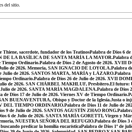
s del sitio.
e Thiene, sacerdote, fundador de los Teatinos
Palabra de Dios 6 
CACIÓN DE LA BASÍLICA DE SANTA MARÍA LA MAYOR.
Palabra 
e Tiempo Ordinario.
Palabra de Dios 2 de Agosto de 2026. X
de Julio de 2026. Memoria, SAN IGNACIO DE LOYOLA.
Palabra d
9 de Julio de 2026. SANTOS MARTA, MARÍA y LÁZARO.
Palabra 
Tiempo Ordinario.
Palabra de Dios 26 de Julio de 2026. XVI
e Julio de 2026. SAN CHÁRBEL MAKHLUF, Presbítero.
El futuro: 
 de Julio de 2026. SANTA MARÍA MAGDALENA.
Palabra de Dios
a de Dios 17 de Julio de 2026. Viernes XV de Tiempo Ordinario.
P
6. SAN BUENAVENTURA, Obispo y Doctor de la Iglesia.
Justa o in
GO XV DEL TIEMPO ORDINARIO.
Palabra de Dios 11 de Julio de 
Dios 9 de Julio de 2026. SANTOS AGUSTÍN ZHAO RONG.
Palabra
Dios 6 de Julio de 2026. SANTA MARÍA GORETTI, Virgen y Márt
026. Memoria, NUESTRA SEÑORA DEL REFUGIO.
Palabra de Dios 3
 buscando predicar la homilía eucarística
Palabra de Dios 1º de jul
 Dios 29 de Junio de 2026. Solemnidad, SAN PEDRO Y SAN PABL