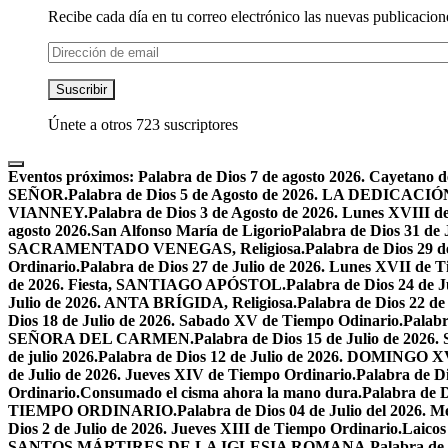
Recibe cada día en tu correo electrónico las nuevas publicacione
Dirección
de
email
Suscribir
Únete a otros 723 suscriptores
Eventos próximos:
Palabra de Dios 7 de agosto 2026. Cayetano d
SEÑOR.
Palabra de Dios 5 de Agosto de 2026. LA DEDI
VIANNEY.
Palabra de Dios 3 de Agosto de 2026. Lunes XVIII d
agosto 2026.San Alfonso María de Ligorio
Palabra de Dios 31 
SACRAMENTADO VENEGAS, Religiosa.
Palabra de Dios 2
Ordinario.
Palabra de Dios 27 de Julio de 2026. Lunes XVII de 
de 2026. Fiesta, SANTIAGO APÓSTOL.
Palabra de Dios 24 d
Julio de 2026. ANTA BRÍGIDA, Religiosa.
Palabra de Dios 22
Dios 18 de Julio de 2026. Sabado XV de Tiempo Odinario.
Palabr
SEÑORA DEL CARMEN.
Palabra de Dios 15 de Julio de 202
de julio 2026.
Palabra de Dios 12 de Julio de 2026. DOMIN
de Julio de 2026. Jueves XIV de Tiempo Ordinario.
Palabra de 
Ordinario.
Consumado el cisma ahora la mano dura.
Palabra de 
TIEMPO ORDINARIO.
Palabra de Dios 04 de Julio del 2
Dios 2 de Julio de 2026. Jueves XIII de Tiempo Ordinario.
Laicos
SANTOS MÁRTIRES DE LA IGLESIA ROMANA.
Palabra de