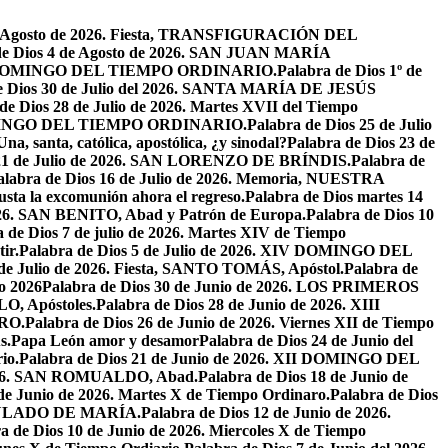
de Agosto de 2026. Fiesta, TRANSFIGURACIÓN DEL
de Dios 4 de Agosto de 2026. SAN JUAN MARÍA
VIII DOMINGO DEL TIEMPO ORDINARIO.
Palabra de Dios 1º de
e Dios 30 de Julio del 2026. SANTA MARÍA DE JESÚS
de Dios 28 de Julio de 2026. Martes XVII del Tiempo
I DOMINGO DEL TIEMPO ORDINARIO.
Palabra de Dios 25 de Julio
Una, santa, católica, apostólica, ¿y sinodal?
Palabra de Dios 23 de
 21 de Julio de 2026. SAN LORENZO DE BRÍNDIS.
Palabra de
alabra de Dios 16 de Julio de 2026. Memoria, NUESTRA
justa la excomunión ahora el regreso.
Palabra de Dios martes 14
2026. SAN BENITO, Abad y Patrón de Europa.
Palabra de Dios 10
 de Dios 7 de julio de 2026. Martes XIV de Tiempo
ir.
Palabra de Dios 5 de Julio de 2026. XIV DOMINGO DEL
 de Julio de 2026. Fiesta, SANTO TOMÁS, Apóstol.
Palabra de
io 2026
Palabra de Dios 30 de Junio de 2026. LOS PRIMEROS
O, Apóstoles.
Palabra de Dios 28 de Junio de 2026. XIII
RO.
Palabra de Dios 26 de Junio de 2026. Viernes XII de Tiempo
s.
Papa León amor y desamor
Palabra de Dios 24 de Junio del
io.
Palabra de Dios 21 de Junio de 2026. XII DOMINGO DEL
 2026. SAN ROMUALDO, Abad.
Palabra de Dios 18 de Junio de
 de Junio de 2026. Martes X de Tiempo Ordinaro.
Palabra de Dios
ACULADO DE MARÍA.
Palabra de Dios 12 de Junio de 2026.
a de Dios 10 de Junio de 2026. Miercoles X de Tiempo