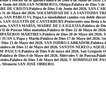
ono y Doctor de la Iglesia.
Palabra de Dios 8 de Junio de 2026. L
 de Junio del 2026.SAN NORBERTO, Obispo.
Palabra de Dios 5 d
ANGRE DE CRISTO.
Palabra de Dios 3 de Junio del 2026. SAN 
ios 31 de Mayo del 2026. SOLEMNIDAD DE LA SANTÍSIMA TR
ria, SAN PABLO VI, Papa.
La sinodalidad camino con doble discur
l 2026. SAN AGUSTÍN DE CANTERBURY.
Pentecostés una fiesta a l
 Memoria, SANTA MARÍA, MADRE DE LA IGLESIA.
Palabra de Di
VII de Pascua Misa matutina.
Palabra de Dios 22 de Mayo de 20
OMPAÑEROS MÁRTIRES.
Palabra de Dios 20 de Mayo del 2026. M
N JUAN I, Papa y Mártir.
Palabra de Dios 17 de Mayo del 2026
e Dios 15 de Mayo del 2026. SAN ISIDRO LABRADOR.
Palabra 
alabra de Dios 12 de Mayo del 2026. SANTOS NEREO y AQUIL
O DE PASCUA.
Palabra de Dios 9 de mayo del 2026. San Gregorio Os
Palabra de Dios 6 de Mayo del 2026. Miércoles V de Pascua.
Palab
toles.
Palabra de Dios 3 de Mayo del 2026. V DOMINGO DE P
2026. Memoria SAN JOSÉ OBRERO.