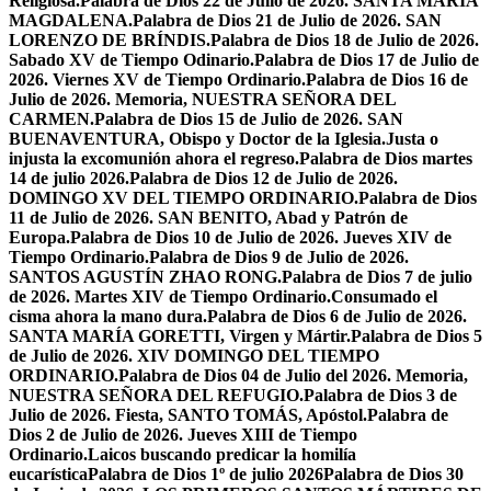
Religiosa.
Palabra de Dios 22 de Julio de 2026. SANTA MARÍA
MAGDALENA.
Palabra de Dios 21 de Julio de 2026. SAN
LORENZO DE BRÍNDIS.
Palabra de Dios 18 de Julio de 2026.
Sabado XV de Tiempo Odinario.
Palabra de Dios 17 de Julio de
2026. Viernes XV de Tiempo Ordinario.
Palabra de Dios 16 de
Julio de 2026. Memoria, NUESTRA SEÑORA DEL
CARMEN.
Palabra de Dios 15 de Julio de 2026. SAN
BUENAVENTURA, Obispo y Doctor de la Iglesia.
Justa o
injusta la excomunión ahora el regreso.
Palabra de Dios martes
14 de julio 2026.
Palabra de Dios 12 de Julio de 2026.
DOMINGO XV DEL TIEMPO ORDINARIO.
Palabra de Dios
11 de Julio de 2026. SAN BENITO, Abad y Patrón de
Europa.
Palabra de Dios 10 de Julio de 2026. Jueves XIV de
Tiempo Ordinario.
Palabra de Dios 9 de Julio de 2026.
SANTOS AGUSTÍN ZHAO RONG.
Palabra de Dios 7 de julio
de 2026. Martes XIV de Tiempo Ordinario.
Consumado el
cisma ahora la mano dura.
Palabra de Dios 6 de Julio de 2026.
SANTA MARÍA GORETTI, Virgen y Mártir.
Palabra de Dios 5
de Julio de 2026. XIV DOMINGO DEL TIEMPO
ORDINARIO.
Palabra de Dios 04 de Julio del 2026. Memoria,
NUESTRA SEÑORA DEL REFUGIO.
Palabra de Dios 3 de
Julio de 2026. Fiesta, SANTO TOMÁS, Apóstol.
Palabra de
Dios 2 de Julio de 2026. Jueves XIII de Tiempo
Ordinario.
Laicos buscando predicar la homilía
eucarística
Palabra de Dios 1º de julio 2026
Palabra de Dios 30