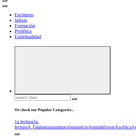
Escrituras
Iglesia
Formación
Profética
Espíritualidad
Search
for:
Or check our Popular Categories...
1a lectura
2a.
lectura
A.T
alabanzas
animación
anuncio
Arquidiócesis
Ascética
A