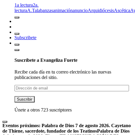
1a lectura
2a.
lectura
A.T
alabanzas
animación
anuncio
Arquidiócesis
Ascética
A
Subscribete
Suscríbete a Evangeliza Fuerte
Recibe cada día en tu correo electrónico las nuevas
publicaciones del sitio.
Dirección
de
email
Suscribir
Únete a otros 723 suscriptores
Eventos próximos:
Palabra de Dios 7 de agosto 2026. Cayetano
de Thiene, sacerdote, fundador de los Teatinos
Palabra de Dios