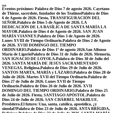
Skip
to
Eventos próximos:
Palabra de Dios 7 de agosto 2026. Cayetano
content
de Thiene, sacerdote, fundador de los Teatinos
Palabra de Dios
6 de Agosto de 2026. Fiesta, TRANSFIGURACIÓN DEL
SEÑOR.
Palabra de Dios 5 de Agosto de 2026. LA
DEDICACIÓN DE LA BASÍLICA DE SANTA MARÍA LA
MAYOR.
Palabra de Dios 4 de Agosto de 2026. SAN JUAN
MARÍA VIANNEY.
Palabra de Dios 3 de Agosto de 2026.
Lunes XVIII de Tiempo Ordinario.
Palabra de Dios 2 de Agosto
de 2026. XVIII DOMINGO DEL TIEMPO
ORDINARIO.
Palabra de Dios 1º de agosto 2026.San Alfonso
María de Ligorio
Palabra de Dios 31 de Julio de 2026. Memoria,
SAN IGNACIO DE LOYOLA.
Palabra de Dios 30 de Julio del
2026. SANTA MARÍA DE JESÚS SACRAMENTADO
VENEGAS, Religiosa.
Palabra de Dios 29 de Julio de 2026.
SANTOS MARTA, MARÍA y LÁZARO.
Palabra de Dios 28 de
Julio de 2026. Martes XVII del Tiempo Ordinario.
Palabra de
Dios 27 de Julio de 2026. Lunes XVII de Tiempo
Ordinario.
Palabra de Dios 26 de Julio de 2026. XVII
DOMINGO DEL TIEMPO ORDINARIO.
Palabra de Dios 25
de Julio de 2026. Fiesta, SANTIAGO APÓSTOL.
Palabra de
Dios 24 de Julio de 2026. SAN CHÁRBEL MAKHLUF,
Presbítero.
El futuro: Una, santa, católica, apostólica, ¿y
sinodal?
Palabra de Dios 23 de Julio de 2026. ANTA BRÍGIDA,