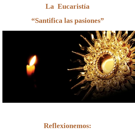
La Eucaristía
“Santifica las pasiones”
Reflexionemos: