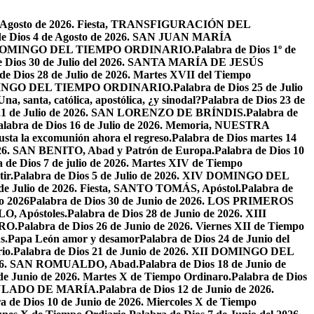
de Agosto de 2026. Fiesta, TRANSFIGURACIÓN DEL
de Dios 4 de Agosto de 2026. SAN JUAN MARÍA
VIII DOMINGO DEL TIEMPO ORDINARIO.
Palabra de Dios 1º de
e Dios 30 de Julio del 2026. SANTA MARÍA DE JESÚS
de Dios 28 de Julio de 2026. Martes XVII del Tiempo
I DOMINGO DEL TIEMPO ORDINARIO.
Palabra de Dios 25 de Julio
Una, santa, católica, apostólica, ¿y sinodal?
Palabra de Dios 23 de
 21 de Julio de 2026. SAN LORENZO DE BRÍNDIS.
Palabra de
alabra de Dios 16 de Julio de 2026. Memoria, NUESTRA
justa la excomunión ahora el regreso.
Palabra de Dios martes 14
2026. SAN BENITO, Abad y Patrón de Europa.
Palabra de Dios 10
 de Dios 7 de julio de 2026. Martes XIV de Tiempo
ir.
Palabra de Dios 5 de Julio de 2026. XIV DOMINGO DEL
 de Julio de 2026. Fiesta, SANTO TOMÁS, Apóstol.
Palabra de
io 2026
Palabra de Dios 30 de Junio de 2026. LOS PRIMEROS
O, Apóstoles.
Palabra de Dios 28 de Junio de 2026. XIII
RO.
Palabra de Dios 26 de Junio de 2026. Viernes XII de Tiempo
s.
Papa León amor y desamor
Palabra de Dios 24 de Junio del
io.
Palabra de Dios 21 de Junio de 2026. XII DOMINGO DEL
 2026. SAN ROMUALDO, Abad.
Palabra de Dios 18 de Junio de
 de Junio de 2026. Martes X de Tiempo Ordinaro.
Palabra de Dios
ACULADO DE MARÍA.
Palabra de Dios 12 de Junio de 2026.
a de Dios 10 de Junio de 2026. Miercoles X de Tiempo