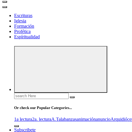
Escrituras
Iglesia
Formación
Profética
Espíritualidad
Search
for:
Or check our Popular Categories...
1a lectura
2a. lectura
A.T
alabanzas
animación
anuncio
Arquidióce
Subscribete