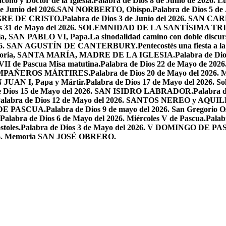
ono y Doctor de la Iglesia.
Palabra de Dios 8 de Junio de 2026. L
 de Junio del 2026.SAN NORBERTO, Obispo.
Palabra de Dios 5 d
ANGRE DE CRISTO.
Palabra de Dios 3 de Junio del 2026. SAN 
ios 31 de Mayo del 2026. SOLEMNIDAD DE LA SANTÍSIMA TR
ria, SAN PABLO VI, Papa.
La sinodalidad camino con doble discur
l 2026. SAN AGUSTÍN DE CANTERBURY.
Pentecostés una fiesta a l
 Memoria, SANTA MARÍA, MADRE DE LA IGLESIA.
Palabra de Di
VII de Pascua Misa matutina.
Palabra de Dios 22 de Mayo de 20
OMPAÑEROS MÁRTIRES.
Palabra de Dios 20 de Mayo del 2026. M
N JUAN I, Papa y Mártir.
Palabra de Dios 17 de Mayo del 2026
e Dios 15 de Mayo del 2026. SAN ISIDRO LABRADOR.
Palabra 
alabra de Dios 12 de Mayo del 2026. SANTOS NEREO y AQUIL
O DE PASCUA.
Palabra de Dios 9 de mayo del 2026. San Gregorio Os
Palabra de Dios 6 de Mayo del 2026. Miércoles V de Pascua.
Palab
toles.
Palabra de Dios 3 de Mayo del 2026. V DOMINGO DE P
2026. Memoria SAN JOSÉ OBRERO.