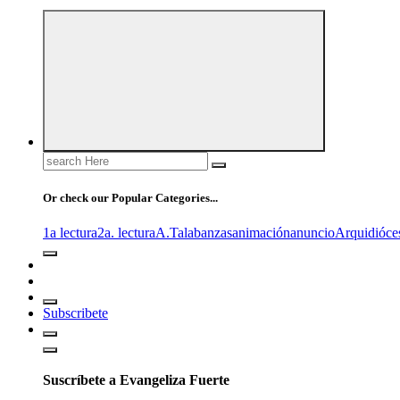
Search
for:
Or check our Popular Categories...
1a lectura
2a. lectura
A.T
alabanzas
animación
anuncio
Arquidióce
Subscribete
Suscríbete a Evangeliza Fuerte