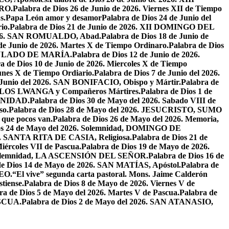
RO.
Palabra de Dios 26 de Junio de 2026. Viernes XII de Tiempo
s.
Papa León amor y desamor
Palabra de Dios 24 de Junio del
io.
Palabra de Dios 21 de Junio de 2026. XII DOMINGO DEL
 2026. SAN ROMUALDO, Abad.
Palabra de Dios 18 de Junio de
 de Junio de 2026. Martes X de Tiempo Ordinaro.
Palabra de Dios
ACULADO DE MARÍA.
Palabra de Dios 12 de Junio de 2026.
a de Dios 10 de Junio de 2026. Miercoles X de Tiempo
unes X de Tiempo Ordiario.
Palabra de Dios 7 de Junio del 2026.
e Junio del 2026. SAN BONIFACIO, Obispo y Mártir.
Palabra de
CARLOS LWANGA y Compañeros Mártires.
Palabra de Dios 1 de
INIDAD.
Palabra de Dios 30 de Mayo del 2026. Sabado VIII de
so.
Palabra de Dios 28 de Mayo del 2026. JESUCRISTO, SUMO
a que pocos van.
Palabra de Dios 26 de Mayo del 2026. Memoria,
os 24 de Mayo del 2026. Solemnidad, DOMINGO DE
26. SANTA RITA DE CASIA, Religiosa.
Palabra de Dios 21 de
iércoles VII de Pascua.
Palabra de Dios 19 de Mayo de 2026.
. Solemnidad, LA ASCENSIÓN DEL SEÑOR.
Palabra de Dios 16 de
de Dios 14 de Mayo de 2026. SAN MATÍAS, Apóstol.
Palabra de
EO.
“El vive” segunda carta pastoral. Mons. Jaime Calderón
tiense.
Palabra de Dios 8 de Mayo de 2026. Viernes V de
ra de Dios 5 de Mayo del 2026. Martes V de Pascua.
Palabra de
ASCUA.
Palabra de Dios 2 de Mayo del 2026. SAN ATANASIO,