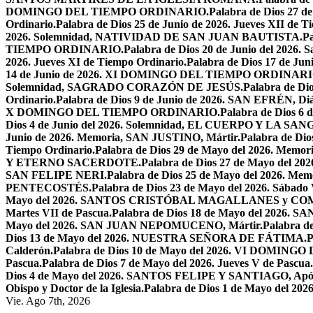
DOMINGO DEL TIEMPO ORDINARIO.
Palabra de Dios 2
Ordinario.
Palabra de Dios 25 de Junio de 2026. Jueves XII de T
2026. Solemnidad, NATIVIDAD DE SAN JUAN BAUTISTA.
Pa
TIEMPO ORDINARIO.
Palabra de Dios 20 de Junio del 2026.
2026. Jueves XI de Tiempo Ordinario.
Palabra de Dios 17 de Jun
14 de Junio de 2026. XI DOMINGO DEL TIEMPO ORDINARI
Solemnidad, SAGRADO CORAZÓN DE JESÚS.
Palabra de Di
Ordinario.
Palabra de Dios 9 de Junio de 2026. SAN EFRÉN, Diác
X DOMINGO DEL TIEMPO ORDINARIO.
Palabra de Dios 6
Dios 4 de Junio del 2026. Solemnidad, EL CUERPO Y LA S
Junio de 2026. Memoria, SAN JUSTINO, Mártir.
Palabra de D
Tiempo Ordinario.
Palabra de Dios 29 de Mayo del 2026. Memo
Y ETERNO SACERDOTE.
Palabra de Dios 27 de Mayo de
SAN FELIPE NERI.
Palabra de Dios 25 de Mayo del 2026.
PENTECOSTÉS.
Palabra de Dios 23 de Mayo del 2026. Sábado 
Mayo del 2026. SANTOS CRISTÓBAL MAGALLANES y C
Martes VII de Pascua.
Palabra de Dios 18 de Mayo del 2026. SA
Mayo del 2026. SAN JUAN NEPOMUCENO, Mártir.
Palabra d
Dios 13 de Mayo del 2026. NUESTRA SEÑORA DE FÁTIMA.
P
Calderón.
Palabra de Dios 10 de Mayo del 2026. VI DOMING
Pascua.
Palabra de Dios 7 de Mayo del 2026. Jueves V de Pascua.
Dios 4 de Mayo del 2026. SANTOS FELIPE Y SANTIAGO, Após
Obispo y Doctor de la Iglesia.
Palabra de Dios 1 de Mayo del 
Vie. Ago 7th, 2026