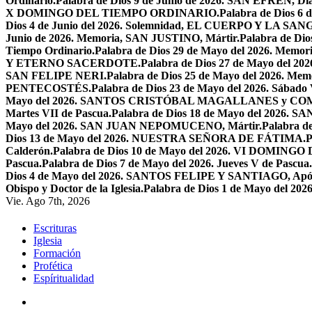
Ordinario.
Palabra de Dios 9 de Junio de 2026. SAN EFRÉN, Diác
X DOMINGO DEL TIEMPO ORDINARIO.
Palabra de Dios 6
Dios 4 de Junio del 2026. Solemnidad, EL CUERPO Y LA S
Junio de 2026. Memoria, SAN JUSTINO, Mártir.
Palabra de D
Tiempo Ordinario.
Palabra de Dios 29 de Mayo del 2026. Memo
Y ETERNO SACERDOTE.
Palabra de Dios 27 de Mayo de
SAN FELIPE NERI.
Palabra de Dios 25 de Mayo del 2026.
PENTECOSTÉS.
Palabra de Dios 23 de Mayo del 2026. Sábado 
Mayo del 2026. SANTOS CRISTÓBAL MAGALLANES y C
Martes VII de Pascua.
Palabra de Dios 18 de Mayo del 2026. SA
Mayo del 2026. SAN JUAN NEPOMUCENO, Mártir.
Palabra d
Dios 13 de Mayo del 2026. NUESTRA SEÑORA DE FÁTIMA.
P
Calderón.
Palabra de Dios 10 de Mayo del 2026. VI DOMING
Pascua.
Palabra de Dios 7 de Mayo del 2026. Jueves V de Pascua.
Dios 4 de Mayo del 2026. SANTOS FELIPE Y SANTIAGO, Após
Obispo y Doctor de la Iglesia.
Palabra de Dios 1 de Mayo del 
Vie. Ago 7th, 2026
Escrituras
Iglesia
Formación
Profética
Espíritualidad