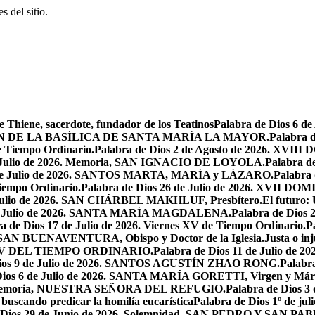
s del sitio.
e Thiene, sacerdote, fundador de los Teatinos
Palabra de Dios 6 
CACIÓN DE LA BASÍLICA DE SANTA MARÍA LA MAYOR.
Palabra 
e Tiempo Ordinario.
Palabra de Dios 2 de Agosto de 2026. X
de Julio de 2026. Memoria, SAN IGNACIO DE LOYOLA.
Palabra d
9 de Julio de 2026. SANTOS MARTA, MARÍA y LÁZARO.
Palabra 
Tiempo Ordinario.
Palabra de Dios 26 de Julio de 2026. XVI
e Julio de 2026. SAN CHÁRBEL MAKHLUF, Presbítero.
El futuro: 
 de Julio de 2026. SANTA MARÍA MAGDALENA.
Palabra de Dios
a de Dios 17 de Julio de 2026. Viernes XV de Tiempo Ordinario.
P
6. SAN BUENAVENTURA, Obispo y Doctor de la Iglesia.
Justa o in
GO XV DEL TIEMPO ORDINARIO.
Palabra de Dios 11 de Julio de 
Dios 9 de Julio de 2026. SANTOS AGUSTÍN ZHAO RONG.
Palabra
Dios 6 de Julio de 2026. SANTA MARÍA GORETTI, Virgen y Márt
026. Memoria, NUESTRA SEÑORA DEL REFUGIO.
Palabra de Dios 3
 buscando predicar la homilía eucarística
Palabra de Dios 1º de jul
 Dios 29 de Junio de 2026. Solemnidad, SAN PEDRO Y SAN PABL