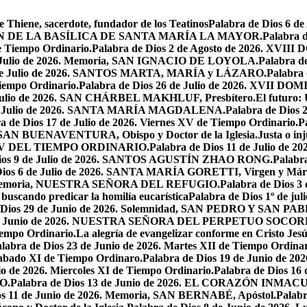
e Thiene, sacerdote, fundador de los Teatinos
Palabra de Dios 6 
CACIÓN DE LA BASÍLICA DE SANTA MARÍA LA MAYOR.
Palabra 
e Tiempo Ordinario.
Palabra de Dios 2 de Agosto de 2026. X
de Julio de 2026. Memoria, SAN IGNACIO DE LOYOLA.
Palabra d
9 de Julio de 2026. SANTOS MARTA, MARÍA y LÁZARO.
Palabra 
Tiempo Ordinario.
Palabra de Dios 26 de Julio de 2026. XVI
e Julio de 2026. SAN CHÁRBEL MAKHLUF, Presbítero.
El futuro: 
 de Julio de 2026. SANTA MARÍA MAGDALENA.
Palabra de Dios
a de Dios 17 de Julio de 2026. Viernes XV de Tiempo Ordinario.
P
6. SAN BUENAVENTURA, Obispo y Doctor de la Iglesia.
Justa o in
GO XV DEL TIEMPO ORDINARIO.
Palabra de Dios 11 de Julio de 
Dios 9 de Julio de 2026. SANTOS AGUSTÍN ZHAO RONG.
Palabra
Dios 6 de Julio de 2026. SANTA MARÍA GORETTI, Virgen y Márt
026. Memoria, NUESTRA SEÑORA DEL REFUGIO.
Palabra de Dios 3
 buscando predicar la homilía eucarística
Palabra de Dios 1º de jul
 Dios 29 de Junio de 2026. Solemnidad, SAN PEDRO Y SAN PABL
7 de Junio de 2026. NUESTRA SEÑORA DEL PERPETUO SOCOR
iempo Ordinario.
La alegría de evangelizar conforme en Cristo Jesú
labra de Dios 23 de Junio de 2026. Martes XII de Tiempo Ordinar
 Sabado XI de Tiempo Ordinaro.
Palabra de Dios 19 de Junio de
io de 2026. Miercoles XI de Tiempo Ordinario.
Palabra de Dios 16
O.
Palabra de Dios 13 de Junio de 2026. EL CORAZÓN INM
os 11 de Junio de 2026. Memoria, SAN BERNABÉ, Apóstol.
Palabr