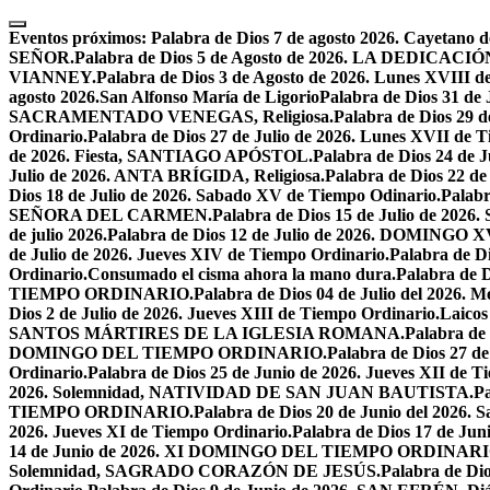
Skip
to
Eventos próximos:
Palabra de Dios 7 de agosto 2026. Cayetano d
content
SEÑOR.
Palabra de Dios 5 de Agosto de 2026. LA DEDI
VIANNEY.
Palabra de Dios 3 de Agosto de 2026. Lunes XVIII d
agosto 2026.San Alfonso María de Ligorio
Palabra de Dios 31 
SACRAMENTADO VENEGAS, Religiosa.
Palabra de Dios 2
Ordinario.
Palabra de Dios 27 de Julio de 2026. Lunes XVII de 
de 2026. Fiesta, SANTIAGO APÓSTOL.
Palabra de Dios 24 d
Julio de 2026. ANTA BRÍGIDA, Religiosa.
Palabra de Dios 22
Dios 18 de Julio de 2026. Sabado XV de Tiempo Odinario.
Palabr
SEÑORA DEL CARMEN.
Palabra de Dios 15 de Julio de 202
de julio 2026.
Palabra de Dios 12 de Julio de 2026. DOMIN
de Julio de 2026. Jueves XIV de Tiempo Ordinario.
Palabra de 
Ordinario.
Consumado el cisma ahora la mano dura.
Palabra de 
TIEMPO ORDINARIO.
Palabra de Dios 04 de Julio del 2
Dios 2 de Julio de 2026. Jueves XIII de Tiempo Ordinario.
Laicos
SANTOS MÁRTIRES DE LA IGLESIA ROMANA.
Palabra de
DOMINGO DEL TIEMPO ORDINARIO.
Palabra de Dios 2
Ordinario.
Palabra de Dios 25 de Junio de 2026. Jueves XII de T
2026. Solemnidad, NATIVIDAD DE SAN JUAN BAUTISTA.
Pa
TIEMPO ORDINARIO.
Palabra de Dios 20 de Junio del 2026.
2026. Jueves XI de Tiempo Ordinario.
Palabra de Dios 17 de Jun
14 de Junio de 2026. XI DOMINGO DEL TIEMPO ORDINARI
Solemnidad, SAGRADO CORAZÓN DE JESÚS.
Palabra de Di