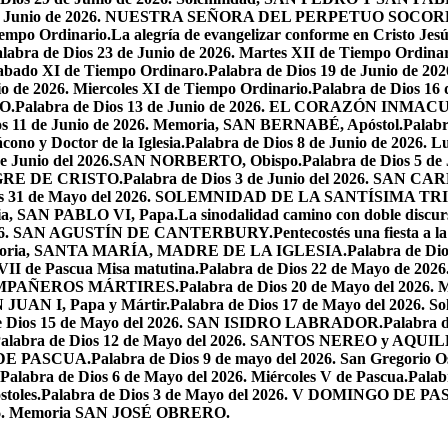
7 de Junio de 2026. NUESTRA SEÑORA DEL PERPETUO SOCOR
iempo Ordinario.
La alegría de evangelizar conforme en Cristo Jesú
labra de Dios 23 de Junio de 2026. Martes XII de Tiempo Ordinar
 Sabado XI de Tiempo Ordinaro.
Palabra de Dios 19 de Junio de
io de 2026. Miercoles XI de Tiempo Ordinario.
Palabra de Dios 16
O.
Palabra de Dios 13 de Junio de 2026. EL CORAZÓN INM
os 11 de Junio de 2026. Memoria, SAN BERNABÉ, Apóstol.
Palabr
ono y Doctor de la Iglesia.
Palabra de Dios 8 de Junio de 2026. L
 de Junio del 2026.SAN NORBERTO, Obispo.
Palabra de Dios 5 d
ANGRE DE CRISTO.
Palabra de Dios 3 de Junio del 2026. SAN 
ios 31 de Mayo del 2026. SOLEMNIDAD DE LA SANTÍSIMA TR
ria, SAN PABLO VI, Papa.
La sinodalidad camino con doble discur
l 2026. SAN AGUSTÍN DE CANTERBURY.
Pentecostés una fiesta a l
 Memoria, SANTA MARÍA, MADRE DE LA IGLESIA.
Palabra de Di
VII de Pascua Misa matutina.
Palabra de Dios 22 de Mayo de 20
OMPAÑEROS MÁRTIRES.
Palabra de Dios 20 de Mayo del 2026. M
N JUAN I, Papa y Mártir.
Palabra de Dios 17 de Mayo del 2026
e Dios 15 de Mayo del 2026. SAN ISIDRO LABRADOR.
Palabra 
alabra de Dios 12 de Mayo del 2026. SANTOS NEREO y AQUIL
O DE PASCUA.
Palabra de Dios 9 de mayo del 2026. San Gregorio Os
Palabra de Dios 6 de Mayo del 2026. Miércoles V de Pascua.
Palab
toles.
Palabra de Dios 3 de Mayo del 2026. V DOMINGO DE P
2026. Memoria SAN JOSÉ OBRERO.