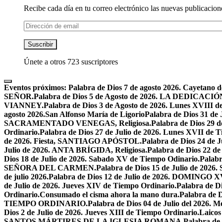
Recibe cada día en tu correo electrónico las nuevas publicacione
Dirección
de
email
Suscribir
Únete a otros 723 suscriptores
Eventos próximos:
Palabra de Dios 7 de agosto 2026. Cayetano d
SEÑOR.
Palabra de Dios 5 de Agosto de 2026. LA DEDI
VIANNEY.
Palabra de Dios 3 de Agosto de 2026. Lunes XVIII d
agosto 2026.San Alfonso María de Ligorio
Palabra de Dios 31 
SACRAMENTADO VENEGAS, Religiosa.
Palabra de Dios 2
Ordinario.
Palabra de Dios 27 de Julio de 2026. Lunes XVII de 
de 2026. Fiesta, SANTIAGO APÓSTOL.
Palabra de Dios 24 d
Julio de 2026. ANTA BRÍGIDA, Religiosa.
Palabra de Dios 22
Dios 18 de Julio de 2026. Sabado XV de Tiempo Odinario.
Palabr
SEÑORA DEL CARMEN.
Palabra de Dios 15 de Julio de 202
de julio 2026.
Palabra de Dios 12 de Julio de 2026. DOMIN
de Julio de 2026. Jueves XIV de Tiempo Ordinario.
Palabra de 
Ordinario.
Consumado el cisma ahora la mano dura.
Palabra de 
TIEMPO ORDINARIO.
Palabra de Dios 04 de Julio del 2
Dios 2 de Julio de 2026. Jueves XIII de Tiempo Ordinario.
Laicos
SANTOS MÁRTIRES DE LA IGLESIA ROMANA.
Palabra de