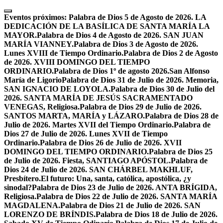
Skip
to
Eventos próximos:
Palabra de Dios 5 de Agosto de 2026. LA
content
DEDICACIÓN DE LA BASÍLICA DE SANTA MARÍA LA
MAYOR.
Palabra de Dios 4 de Agosto de 2026. SAN JUAN
MARÍA VIANNEY.
Palabra de Dios 3 de Agosto de 2026.
Lunes XVIII de Tiempo Ordinario.
Palabra de Dios 2 de Agosto
de 2026. XVIII DOMINGO DEL TIEMPO
ORDINARIO.
Palabra de Dios 1º de agosto 2026.San Alfonso
María de Ligorio
Palabra de Dios 31 de Julio de 2026. Memoria,
SAN IGNACIO DE LOYOLA.
Palabra de Dios 30 de Julio del
2026. SANTA MARÍA DE JESÚS SACRAMENTADO
VENEGAS, Religiosa.
Palabra de Dios 29 de Julio de 2026.
SANTOS MARTA, MARÍA y LÁZARO.
Palabra de Dios 28 de
Julio de 2026. Martes XVII del Tiempo Ordinario.
Palabra de
Dios 27 de Julio de 2026. Lunes XVII de Tiempo
Ordinario.
Palabra de Dios 26 de Julio de 2026. XVII
DOMINGO DEL TIEMPO ORDINARIO.
Palabra de Dios 25
de Julio de 2026. Fiesta, SANTIAGO APÓSTOL.
Palabra de
Dios 24 de Julio de 2026. SAN CHÁRBEL MAKHLUF,
Presbítero.
El futuro: Una, santa, católica, apostólica, ¿y
sinodal?
Palabra de Dios 23 de Julio de 2026. ANTA BRÍGIDA,
Religiosa.
Palabra de Dios 22 de Julio de 2026. SANTA MARÍA
MAGDALENA.
Palabra de Dios 21 de Julio de 2026. SAN
LORENZO DE BRÍNDIS.
Palabra de Dios 18 de Julio de 2026.