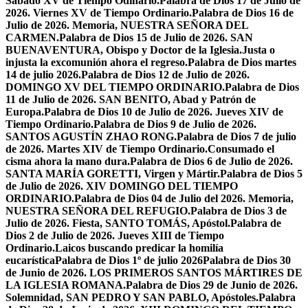
Sabado XV de Tiempo Odinario.
Palabra de Dios 17 de Julio de
2026. Viernes XV de Tiempo Ordinario.
Palabra de Dios 16 de
Julio de 2026. Memoria, NUESTRA SEÑORA DEL
CARMEN.
Palabra de Dios 15 de Julio de 2026. SAN
BUENAVENTURA, Obispo y Doctor de la Iglesia.
Justa o
injusta la excomunión ahora el regreso.
Palabra de Dios martes
14 de julio 2026.
Palabra de Dios 12 de Julio de 2026.
DOMINGO XV DEL TIEMPO ORDINARIO.
Palabra de Dios
11 de Julio de 2026. SAN BENITO, Abad y Patrón de
Europa.
Palabra de Dios 10 de Julio de 2026. Jueves XIV de
Tiempo Ordinario.
Palabra de Dios 9 de Julio de 2026.
SANTOS AGUSTÍN ZHAO RONG.
Palabra de Dios 7 de julio
de 2026. Martes XIV de Tiempo Ordinario.
Consumado el
cisma ahora la mano dura.
Palabra de Dios 6 de Julio de 2026.
SANTA MARÍA GORETTI, Virgen y Mártir.
Palabra de Dios 5
de Julio de 2026. XIV DOMINGO DEL TIEMPO
ORDINARIO.
Palabra de Dios 04 de Julio del 2026. Memoria,
NUESTRA SEÑORA DEL REFUGIO.
Palabra de Dios 3 de
Julio de 2026. Fiesta, SANTO TOMÁS, Apóstol.
Palabra de
Dios 2 de Julio de 2026. Jueves XIII de Tiempo
Ordinario.
Laicos buscando predicar la homilía
eucarística
Palabra de Dios 1º de julio 2026
Palabra de Dios 30
de Junio de 2026. LOS PRIMEROS SANTOS MÁRTIRES DE
LA IGLESIA ROMANA.
Palabra de Dios 29 de Junio de 2026.
Solemnidad, SAN PEDRO Y SAN PABLO, Apóstoles.
Palabra