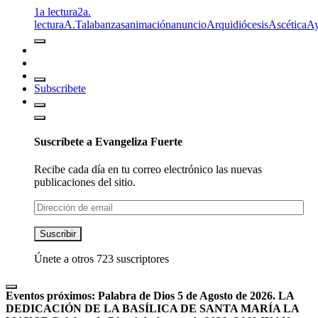
1a lectura
2a.
lectura
A.T
alabanzas
animación
anuncio
Arquidiócesis
Ascética
A
Subscribete
Suscríbete a Evangeliza Fuerte
Recibe cada día en tu correo electrónico las nuevas
publicaciones del sitio.
Dirección
de
email
Suscribir
Únete a otros 723 suscriptores
Eventos próximos:
Palabra de Dios 5 de Agosto de 2026. LA
DEDICACIÓN DE LA BASÍLICA DE SANTA MARÍA LA