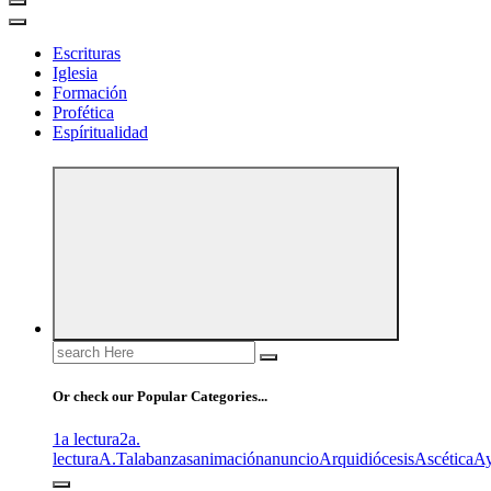
Escrituras
Iglesia
Formación
Profética
Espíritualidad
Search
for:
Or check our Popular Categories...
1a lectura
2a.
lectura
A.T
alabanzas
animación
anuncio
Arquidiócesis
Ascética
A