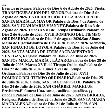
Skip
to
Eventos próximos:
Palabra de Dios 6 de Agosto de 2026. Fiesta,
content
TRANSFIGURACIÓN DEL SEÑOR.
Palabra de Dios 5 de
Agosto de 2026. LA DEDICACIÓN DE LA BASÍLICA DE
SANTA MARÍA LA MAYOR.
Palabra de Dios 4 de Agosto de
2026. SAN JUAN MARÍA VIANNEY.
Palabra de Dios 3 de
Agosto de 2026. Lunes XVIII de Tiempo Ordinario.
Palabra de
Dios 2 de Agosto de 2026. XVIII DOMINGO DEL TIEMPO
ORDINARIO.
Palabra de Dios 1º de agosto 2026.San Alfonso
María de Ligorio
Palabra de Dios 31 de Julio de 2026. Memoria,
SAN IGNACIO DE LOYOLA.
Palabra de Dios 30 de Julio del
2026. SANTA MARÍA DE JESÚS SACRAMENTADO
VENEGAS, Religiosa.
Palabra de Dios 29 de Julio de 2026.
SANTOS MARTA, MARÍA y LÁZARO.
Palabra de Dios 28 de
Julio de 2026. Martes XVII del Tiempo Ordinario.
Palabra de
Dios 27 de Julio de 2026. Lunes XVII de Tiempo
Ordinario.
Palabra de Dios 26 de Julio de 2026. XVII
DOMINGO DEL TIEMPO ORDINARIO.
Palabra de Dios 25
de Julio de 2026. Fiesta, SANTIAGO APÓSTOL.
Palabra de
Dios 24 de Julio de 2026. SAN CHÁRBEL MAKHLUF,
Presbítero.
El futuro: Una, santa, católica, apostólica, ¿y
sinodal?
Palabra de Dios 23 de Julio de 2026. ANTA BRÍGIDA,
Religiosa.
Palabra de Dios 22 de Julio de 2026. SANTA MARÍA
MAGDALENA.
Palabra de Dios 21 de Julio de 2026. SAN