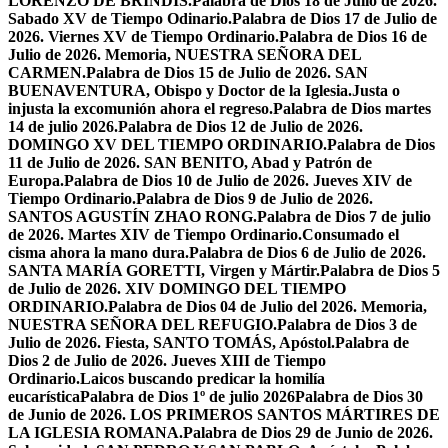
LORENZO DE BRÍNDIS.
Palabra de Dios 18 de Julio de 2026.
Sabado XV de Tiempo Odinario.
Palabra de Dios 17 de Julio de
2026. Viernes XV de Tiempo Ordinario.
Palabra de Dios 16 de
Julio de 2026. Memoria, NUESTRA SEÑORA DEL
CARMEN.
Palabra de Dios 15 de Julio de 2026. SAN
BUENAVENTURA, Obispo y Doctor de la Iglesia.
Justa o
injusta la excomunión ahora el regreso.
Palabra de Dios martes
14 de julio 2026.
Palabra de Dios 12 de Julio de 2026.
DOMINGO XV DEL TIEMPO ORDINARIO.
Palabra de Dios
11 de Julio de 2026. SAN BENITO, Abad y Patrón de
Europa.
Palabra de Dios 10 de Julio de 2026. Jueves XIV de
Tiempo Ordinario.
Palabra de Dios 9 de Julio de 2026.
SANTOS AGUSTÍN ZHAO RONG.
Palabra de Dios 7 de julio
de 2026. Martes XIV de Tiempo Ordinario.
Consumado el
cisma ahora la mano dura.
Palabra de Dios 6 de Julio de 2026.
SANTA MARÍA GORETTI, Virgen y Mártir.
Palabra de Dios 5
de Julio de 2026. XIV DOMINGO DEL TIEMPO
ORDINARIO.
Palabra de Dios 04 de Julio del 2026. Memoria,
NUESTRA SEÑORA DEL REFUGIO.
Palabra de Dios 3 de
Julio de 2026. Fiesta, SANTO TOMÁS, Apóstol.
Palabra de
Dios 2 de Julio de 2026. Jueves XIII de Tiempo
Ordinario.
Laicos buscando predicar la homilía
eucarística
Palabra de Dios 1º de julio 2026
Palabra de Dios 30
de Junio de 2026. LOS PRIMEROS SANTOS MÁRTIRES DE
LA IGLESIA ROMANA.
Palabra de Dios 29 de Junio de 2026.