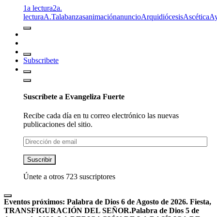
1a lectura
2a.
lectura
A.T
alabanzas
animación
anuncio
Arquidiócesis
Ascética
A
Subscribete
Suscríbete a Evangeliza Fuerte
Recibe cada día en tu correo electrónico las nuevas
publicaciones del sitio.
Dirección
de
email
Suscribir
Únete a otros 723 suscriptores
Eventos próximos:
Palabra de Dios 6 de Agosto de 2026. Fiesta,
TRANSFIGURACIÓN DEL SEÑOR.
Palabra de Dios 5 de