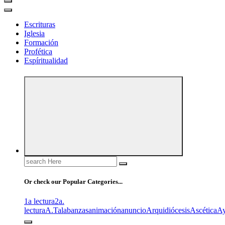
Escrituras
Iglesia
Formación
Profética
Espíritualidad
Search
for:
Or check our Popular Categories...
1a lectura
2a.
lectura
A.T
alabanzas
animación
anuncio
Arquidiócesis
Ascética
A