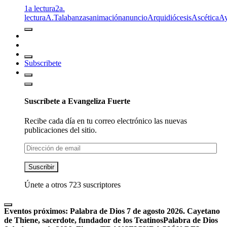
1a lectura
2a.
lectura
A.T
alabanzas
animación
anuncio
Arquidiócesis
Ascética
A
Subscribete
Suscríbete a Evangeliza Fuerte
Recibe cada día en tu correo electrónico las nuevas
publicaciones del sitio.
Dirección
de
email
Suscribir
Únete a otros 723 suscriptores
Eventos próximos:
Palabra de Dios 7 de agosto 2026. Cayetano
de Thiene, sacerdote, fundador de los Teatinos
Palabra de Dios