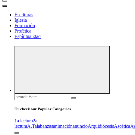
Escrituras
Iglesia
Formación
Profética
Espíritualidad
Search
for:
Or check our Popular Categories...
1a lectura
2a.
lectura
A.T
alabanzas
animación
anuncio
Arquidiócesis
Ascética
A