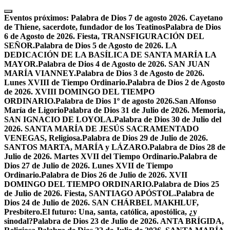
Skip
to
Eventos próximos:
Palabra de Dios 7 de agosto 2026. Cayetano
content
de Thiene, sacerdote, fundador de los Teatinos
Palabra de Dios
6 de Agosto de 2026. Fiesta, TRANSFIGURACIÓN DEL
SEÑOR.
Palabra de Dios 5 de Agosto de 2026. LA
DEDICACIÓN DE LA BASÍLICA DE SANTA MARÍA LA
MAYOR.
Palabra de Dios 4 de Agosto de 2026. SAN JUAN
MARÍA VIANNEY.
Palabra de Dios 3 de Agosto de 2026.
Lunes XVIII de Tiempo Ordinario.
Palabra de Dios 2 de Agosto
de 2026. XVIII DOMINGO DEL TIEMPO
ORDINARIO.
Palabra de Dios 1º de agosto 2026.San Alfonso
María de Ligorio
Palabra de Dios 31 de Julio de 2026. Memoria,
SAN IGNACIO DE LOYOLA.
Palabra de Dios 30 de Julio del
2026. SANTA MARÍA DE JESÚS SACRAMENTADO
VENEGAS, Religiosa.
Palabra de Dios 29 de Julio de 2026.
SANTOS MARTA, MARÍA y LÁZARO.
Palabra de Dios 28 de
Julio de 2026. Martes XVII del Tiempo Ordinario.
Palabra de
Dios 27 de Julio de 2026. Lunes XVII de Tiempo
Ordinario.
Palabra de Dios 26 de Julio de 2026. XVII
DOMINGO DEL TIEMPO ORDINARIO.
Palabra de Dios 25
de Julio de 2026. Fiesta, SANTIAGO APÓSTOL.
Palabra de
Dios 24 de Julio de 2026. SAN CHÁRBEL MAKHLUF,
Presbítero.
El futuro: Una, santa, católica, apostólica, ¿y
sinodal?
Palabra de Dios 23 de Julio de 2026. ANTA BRÍGIDA,