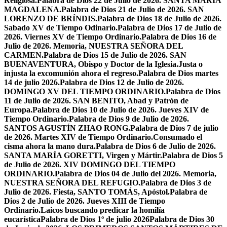
Religiosa.
Palabra de Dios 22 de Julio de 2026. SANTA MARÍA
MAGDALENA.
Palabra de Dios 21 de Julio de 2026. SAN
LORENZO DE BRÍNDIS.
Palabra de Dios 18 de Julio de 2026.
Sabado XV de Tiempo Odinario.
Palabra de Dios 17 de Julio de
2026. Viernes XV de Tiempo Ordinario.
Palabra de Dios 16 de
Julio de 2026. Memoria, NUESTRA SEÑORA DEL
CARMEN.
Palabra de Dios 15 de Julio de 2026. SAN
BUENAVENTURA, Obispo y Doctor de la Iglesia.
Justa o
injusta la excomunión ahora el regreso.
Palabra de Dios martes
14 de julio 2026.
Palabra de Dios 12 de Julio de 2026.
DOMINGO XV DEL TIEMPO ORDINARIO.
Palabra de Dios
11 de Julio de 2026. SAN BENITO, Abad y Patrón de
Europa.
Palabra de Dios 10 de Julio de 2026. Jueves XIV de
Tiempo Ordinario.
Palabra de Dios 9 de Julio de 2026.
SANTOS AGUSTÍN ZHAO RONG.
Palabra de Dios 7 de julio
de 2026. Martes XIV de Tiempo Ordinario.
Consumado el
cisma ahora la mano dura.
Palabra de Dios 6 de Julio de 2026.
SANTA MARÍA GORETTI, Virgen y Mártir.
Palabra de Dios 5
de Julio de 2026. XIV DOMINGO DEL TIEMPO
ORDINARIO.
Palabra de Dios 04 de Julio del 2026. Memoria,
NUESTRA SEÑORA DEL REFUGIO.
Palabra de Dios 3 de
Julio de 2026. Fiesta, SANTO TOMÁS, Apóstol.
Palabra de
Dios 2 de Julio de 2026. Jueves XIII de Tiempo
Ordinario.
Laicos buscando predicar la homilía
eucarística
Palabra de Dios 1º de julio 2026
Palabra de Dios 30