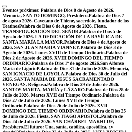
Skip
to
Eventos próximos:
Palabra de Dios 8 de Agosto de 2026.
content
Memoria, SANTO DOMINGO, Presbítero.
Palabra de Dios 7
de agosto 2026. Cayetano de Thiene, sacerdote, fundador de los
Teatinos
Palabra de Dios 6 de Agosto de 2026. Fiesta,
TRANSFIGURACIÓN DEL SEÑOR.
Palabra de Dios 5 de
Agosto de 2026. LA DEDICACIÓN DE LA BASÍLICA DE
SANTA MARÍA LA MAYOR.
Palabra de Dios 4 de Agosto de
2026. SAN JUAN MARÍA VIANNEY.
Palabra de Dios 3 de
Agosto de 2026. Lunes XVIII de Tiempo Ordinario.
Palabra de
Dios 2 de Agosto de 2026. XVIII DOMINGO DEL TIEMPO
ORDINARIO.
Palabra de Dios 1º de agosto 2026.San Alfonso
María de Ligorio
Palabra de Dios 31 de Julio de 2026. Memoria,
SAN IGNACIO DE LOYOLA.
Palabra de Dios 30 de Julio del
2026. SANTA MARÍA DE JESÚS SACRAMENTADO
VENEGAS, Religiosa.
Palabra de Dios 29 de Julio de 2026.
SANTOS MARTA, MARÍA y LÁZARO.
Palabra de Dios 28 de
Julio de 2026. Martes XVII del Tiempo Ordinario.
Palabra de
Dios 27 de Julio de 2026. Lunes XVII de Tiempo
Ordinario.
Palabra de Dios 26 de Julio de 2026. XVII
DOMINGO DEL TIEMPO ORDINARIO.
Palabra de Dios 25
de Julio de 2026. Fiesta, SANTIAGO APÓSTOL.
Palabra de
Dios 24 de Julio de 2026. SAN CHÁRBEL MAKHLUF,
Presbítero.
El futuro: Una, santa, católica, apostólica, ¿y