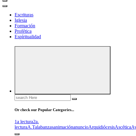
Escrituras
Iglesia
Formación
Profética
Espíritualidad
Search
for:
Or check our Popular Categories...
1a lectura
2a.
lectura
A.T
alabanzas
animación
anuncio
Arquidiócesis
Ascética
A