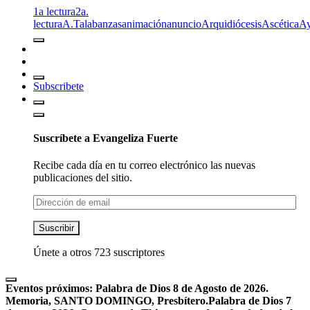
1a lectura
2a.
lectura
A.T
alabanzas
animación
anuncio
Arquidiócesis
Ascética
A
Subscribete
Suscríbete a Evangeliza Fuerte
Recibe cada día en tu correo electrónico las nuevas
publicaciones del sitio.
Dirección
de
email
Suscribir
Únete a otros 723 suscriptores
Eventos próximos:
Palabra de Dios 8 de Agosto de 2026.
Memoria, SANTO DOMINGO, Presbítero.
Palabra de Dios 7