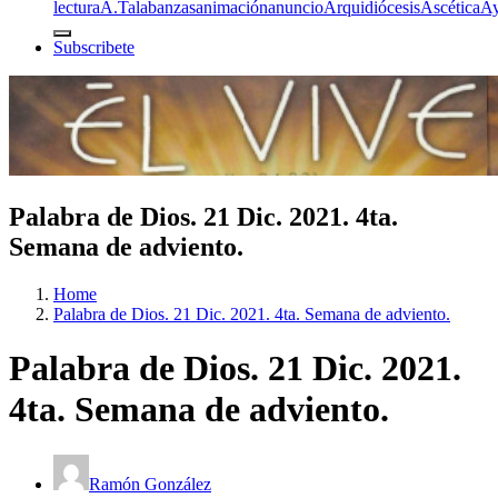
lectura
A.T
alabanzas
animación
anuncio
Arquidiócesis
Ascética
A
Subscribete
Palabra de Dios. 21 Dic. 2021. 4ta.
Semana de adviento.
Home
Palabra de Dios. 21 Dic. 2021. 4ta. Semana de adviento.
Palabra de Dios. 21 Dic. 2021.
4ta. Semana de adviento.
Ramón González