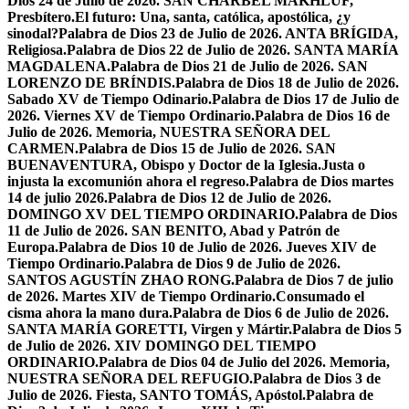
Dios 24 de Julio de 2026. SAN CHÁRBEL MAKHLUF,
Presbítero.
El futuro: Una, santa, católica, apostólica, ¿y
sinodal?
Palabra de Dios 23 de Julio de 2026. ANTA BRÍGIDA,
Religiosa.
Palabra de Dios 22 de Julio de 2026. SANTA MARÍA
MAGDALENA.
Palabra de Dios 21 de Julio de 2026. SAN
LORENZO DE BRÍNDIS.
Palabra de Dios 18 de Julio de 2026.
Sabado XV de Tiempo Odinario.
Palabra de Dios 17 de Julio de
2026. Viernes XV de Tiempo Ordinario.
Palabra de Dios 16 de
Julio de 2026. Memoria, NUESTRA SEÑORA DEL
CARMEN.
Palabra de Dios 15 de Julio de 2026. SAN
BUENAVENTURA, Obispo y Doctor de la Iglesia.
Justa o
injusta la excomunión ahora el regreso.
Palabra de Dios martes
14 de julio 2026.
Palabra de Dios 12 de Julio de 2026.
DOMINGO XV DEL TIEMPO ORDINARIO.
Palabra de Dios
11 de Julio de 2026. SAN BENITO, Abad y Patrón de
Europa.
Palabra de Dios 10 de Julio de 2026. Jueves XIV de
Tiempo Ordinario.
Palabra de Dios 9 de Julio de 2026.
SANTOS AGUSTÍN ZHAO RONG.
Palabra de Dios 7 de julio
de 2026. Martes XIV de Tiempo Ordinario.
Consumado el
cisma ahora la mano dura.
Palabra de Dios 6 de Julio de 2026.
SANTA MARÍA GORETTI, Virgen y Mártir.
Palabra de Dios 5
de Julio de 2026. XIV DOMINGO DEL TIEMPO
ORDINARIO.
Palabra de Dios 04 de Julio del 2026. Memoria,
NUESTRA SEÑORA DEL REFUGIO.
Palabra de Dios 3 de
Julio de 2026. Fiesta, SANTO TOMÁS, Apóstol.
Palabra de