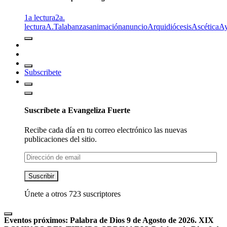
1a lectura
2a.
lectura
A.T
alabanzas
animación
anuncio
Arquidiócesis
Ascética
A
Subscribete
Suscríbete a Evangeliza Fuerte
Recibe cada día en tu correo electrónico las nuevas
publicaciones del sitio.
Dirección
de
email
Suscribir
Únete a otros 723 suscriptores
Eventos próximos:
Palabra de Dios 9 de Agosto de 2026. XIX