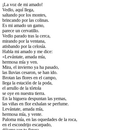
¡La voz de mi amado!
Vedlo, aquí llega,
saltando por los montes,
brincando por las colinas.
Es mi amado un gamo,
parece un cervatillo.
Vedlo parado tras la cerca,
mirando por la ventana,
atisbando por la celosía.
Habla mi amado y me dice:
«Levántate, amada mía,
hermosa mía y ven.
Mira, el invierno ya ha pasado,
las lluvias cesaron, se han ido.
Brotan las flores en el campo,
llega la estación de la poda,
el arrullo de la tórtola
se oye en nuestra tierra.
En la higuera despuntan las yemas,
las viñas en flor exhalan se perfume.
Levántate, amada mía,
hermosa mía, y vente.
Paloma mía, en las oquedades de la roca,
en el escondrijo escarpado,
déjame ver tu figura,