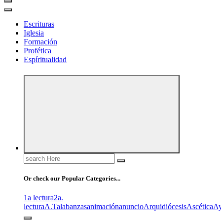
Escrituras
Iglesia
Formación
Profética
Espíritualidad
Search
for:
Or check our Popular Categories...
1a lectura
2a.
lectura
A.T
alabanzas
animación
anuncio
Arquidiócesis
Ascética
A