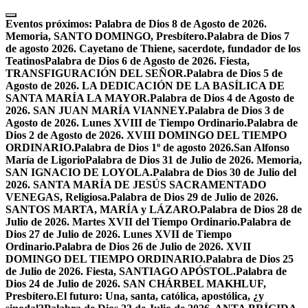
Skip
to
Eventos próximos:
Palabra de Dios 8 de Agosto de 2026.
content
Memoria, SANTO DOMINGO, Presbítero.
Palabra de Dios 7
de agosto 2026. Cayetano de Thiene, sacerdote, fundador de los
Teatinos
Palabra de Dios 6 de Agosto de 2026. Fiesta,
TRANSFIGURACIÓN DEL SEÑOR.
Palabra de Dios 5 de
Agosto de 2026. LA DEDICACIÓN DE LA BASÍLICA DE
SANTA MARÍA LA MAYOR.
Palabra de Dios 4 de Agosto de
2026. SAN JUAN MARÍA VIANNEY.
Palabra de Dios 3 de
Agosto de 2026. Lunes XVIII de Tiempo Ordinario.
Palabra de
Dios 2 de Agosto de 2026. XVIII DOMINGO DEL TIEMPO
ORDINARIO.
Palabra de Dios 1º de agosto 2026.San Alfonso
María de Ligorio
Palabra de Dios 31 de Julio de 2026. Memoria,
SAN IGNACIO DE LOYOLA.
Palabra de Dios 30 de Julio del
2026. SANTA MARÍA DE JESÚS SACRAMENTADO
VENEGAS, Religiosa.
Palabra de Dios 29 de Julio de 2026.
SANTOS MARTA, MARÍA y LÁZARO.
Palabra de Dios 28 de
Julio de 2026. Martes XVII del Tiempo Ordinario.
Palabra de
Dios 27 de Julio de 2026. Lunes XVII de Tiempo
Ordinario.
Palabra de Dios 26 de Julio de 2026. XVII
DOMINGO DEL TIEMPO ORDINARIO.
Palabra de Dios 25
de Julio de 2026. Fiesta, SANTIAGO APÓSTOL.
Palabra de
Dios 24 de Julio de 2026. SAN CHÁRBEL MAKHLUF,
Presbítero.
El futuro: Una, santa, católica, apostólica, ¿y