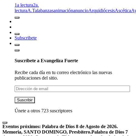
1a lectura
2a.
lectura
A.T
alabanzas
animación
anuncio
Arquidiócesis
Ascética
A
Subscribete
Suscríbete a Evangeliza Fuerte
Recibe cada día en tu correo electrónico las nuevas
publicaciones del sitio.
Dirección
de
email
Suscribir
Únete a otros 723 suscriptores
Eventos próximos:
Palabra de Dios 8 de Agosto de 2026.
Memoria, SANTO DOMINGO, Presbítero.
Palabra de Dios 7