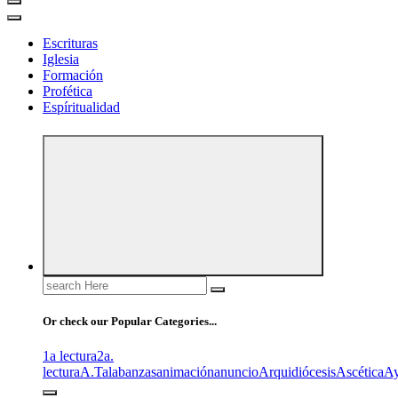
Escrituras
Iglesia
Formación
Profética
Espíritualidad
Search
for:
Or check our Popular Categories...
1a lectura
2a.
lectura
A.T
alabanzas
animación
anuncio
Arquidiócesis
Ascética
A