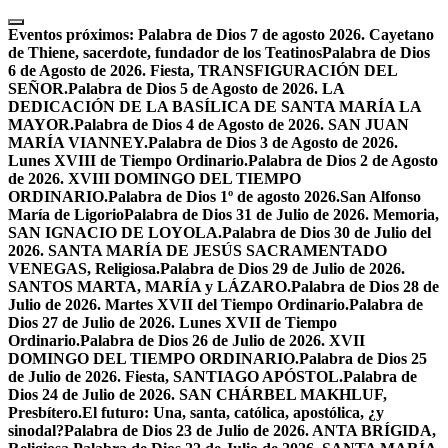
Skip
to
Eventos próximos:
Palabra de Dios 7 de agosto 2026. Cayetano
content
de Thiene, sacerdote, fundador de los Teatinos
Palabra de Dios
6 de Agosto de 2026. Fiesta, TRANSFIGURACIÓN DEL
SEÑOR.
Palabra de Dios 5 de Agosto de 2026. LA
DEDICACIÓN DE LA BASÍLICA DE SANTA MARÍA LA
MAYOR.
Palabra de Dios 4 de Agosto de 2026. SAN JUAN
MARÍA VIANNEY.
Palabra de Dios 3 de Agosto de 2026.
Lunes XVIII de Tiempo Ordinario.
Palabra de Dios 2 de Agosto
de 2026. XVIII DOMINGO DEL TIEMPO
ORDINARIO.
Palabra de Dios 1º de agosto 2026.San Alfonso
María de Ligorio
Palabra de Dios 31 de Julio de 2026. Memoria,
SAN IGNACIO DE LOYOLA.
Palabra de Dios 30 de Julio del
2026. SANTA MARÍA DE JESÚS SACRAMENTADO
VENEGAS, Religiosa.
Palabra de Dios 29 de Julio de 2026.
SANTOS MARTA, MARÍA y LÁZARO.
Palabra de Dios 28 de
Julio de 2026. Martes XVII del Tiempo Ordinario.
Palabra de
Dios 27 de Julio de 2026. Lunes XVII de Tiempo
Ordinario.
Palabra de Dios 26 de Julio de 2026. XVII
DOMINGO DEL TIEMPO ORDINARIO.
Palabra de Dios 25
de Julio de 2026. Fiesta, SANTIAGO APÓSTOL.
Palabra de
Dios 24 de Julio de 2026. SAN CHÁRBEL MAKHLUF,
Presbítero.
El futuro: Una, santa, católica, apostólica, ¿y
sinodal?
Palabra de Dios 23 de Julio de 2026. ANTA BRÍGIDA,