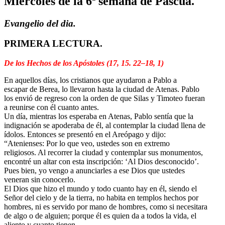
Miércoles de la 6ª semana de Pascua.
Evangelio del dia.
PRIMERA LECTURA.
De los Hechos de los Apóstoles (17, 15. 22–18, 1)
En aquellos días, los cristianos que ayudaron a Pablo a
escapar de Berea, lo llevaron hasta la ciudad de Atenas. Pablo
los envió de regreso con la orden de que Silas y Timoteo fueran
a reunirse con él cuanto antes.
Un día, mientras los esperaba en Atenas, Pablo sentía que la
indignación se apoderaba de él, al contemplar la ciudad llena de
ídolos. Entonces se presentó en el Areópago y dijo:
“Atenienses: Por lo que veo, ustedes son en extremo
religiosos. Al recorrer la ciudad y contemplar sus monumentos,
encontré un altar con esta inscripción: ‘Al Dios desconocido’.
Pues bien, yo vengo a anunciarles a ese Dios que ustedes
veneran sin conocerlo.
El Dios que hizo el mundo y todo cuanto hay en él, siendo el
Señor del cielo y de la tierra, no habita en templos hechos por
hombres, ni es servido por mano de hombres, como si necesitara
de algo o de alguien; porque él es quien da a todos la vida, el
aliento y cuanto tienen.