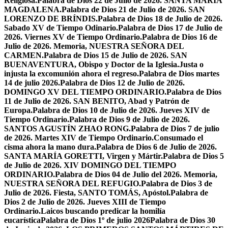
Religiosa.
Palabra de Dios 22 de Julio de 2026. SANTA MARÍA
MAGDALENA.
Palabra de Dios 21 de Julio de 2026. SAN
LORENZO DE BRÍNDIS.
Palabra de Dios 18 de Julio de 2026.
Sabado XV de Tiempo Odinario.
Palabra de Dios 17 de Julio de
2026. Viernes XV de Tiempo Ordinario.
Palabra de Dios 16 de
Julio de 2026. Memoria, NUESTRA SEÑORA DEL
CARMEN.
Palabra de Dios 15 de Julio de 2026. SAN
BUENAVENTURA, Obispo y Doctor de la Iglesia.
Justa o
injusta la excomunión ahora el regreso.
Palabra de Dios martes
14 de julio 2026.
Palabra de Dios 12 de Julio de 2026.
DOMINGO XV DEL TIEMPO ORDINARIO.
Palabra de Dios
11 de Julio de 2026. SAN BENITO, Abad y Patrón de
Europa.
Palabra de Dios 10 de Julio de 2026. Jueves XIV de
Tiempo Ordinario.
Palabra de Dios 9 de Julio de 2026.
SANTOS AGUSTÍN ZHAO RONG.
Palabra de Dios 7 de julio
de 2026. Martes XIV de Tiempo Ordinario.
Consumado el
cisma ahora la mano dura.
Palabra de Dios 6 de Julio de 2026.
SANTA MARÍA GORETTI, Virgen y Mártir.
Palabra de Dios 5
de Julio de 2026. XIV DOMINGO DEL TIEMPO
ORDINARIO.
Palabra de Dios 04 de Julio del 2026. Memoria,
NUESTRA SEÑORA DEL REFUGIO.
Palabra de Dios 3 de
Julio de 2026. Fiesta, SANTO TOMÁS, Apóstol.
Palabra de
Dios 2 de Julio de 2026. Jueves XIII de Tiempo
Ordinario.
Laicos buscando predicar la homilía
eucarística
Palabra de Dios 1º de julio 2026
Palabra de Dios 30