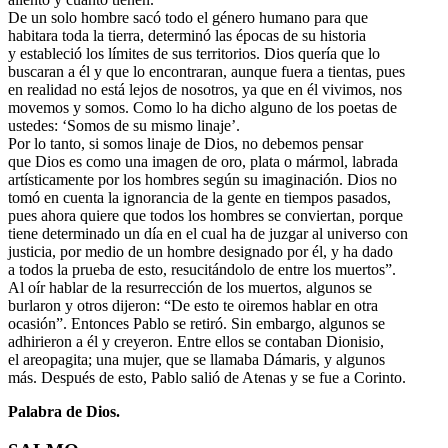
De un solo hombre sacó todo el género humano para que
habitara toda la tierra, determinó las épocas de su historia
y estableció los límites de sus territorios. Dios quería que lo
buscaran a él y que lo encontraran, aunque fuera a tientas, pues
en realidad no está lejos de nosotros, ya que en él vivimos, nos
movemos y somos. Como lo ha dicho alguno de los poetas de
ustedes: ‘Somos de su mismo linaje’.
Por lo tanto, si somos linaje de Dios, no debemos pensar
que Dios es como una imagen de oro, plata o mármol, labrada
artísticamente por los hombres según su imaginación. Dios no
tomó en cuenta la ignorancia de la gente en tiempos pasados,
pues ahora quiere que todos los hombres se conviertan, porque
tiene determinado un día en el cual ha de juzgar al universo con
justicia, por medio de un hombre designado por él, y ha dado
a todos la prueba de esto, resucitándolo de entre los muertos”.
Al oír hablar de la resurrección de los muertos, algunos se
burlaron y otros dijeron: “De esto te oiremos hablar en otra
ocasión”. Entonces Pablo se retiró. Sin embargo, algunos se
adhirieron a él y creyeron. Entre ellos se contaban Dionisio,
el areopagita; una mujer, que se llamaba Dámaris, y algunos
más. Después de esto, Pablo salió de Atenas y se fue a Corinto.
Palabra de Dios.