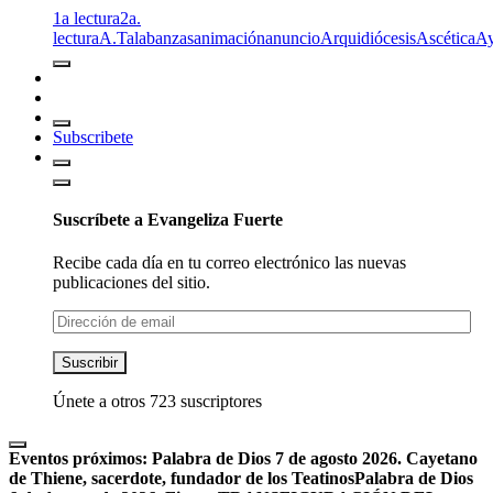
1a lectura
2a.
lectura
A.T
alabanzas
animación
anuncio
Arquidiócesis
Ascética
A
Subscribete
Suscríbete a Evangeliza Fuerte
Recibe cada día en tu correo electrónico las nuevas
publicaciones del sitio.
Dirección
de
email
Suscribir
Únete a otros 723 suscriptores
Eventos próximos:
Palabra de Dios 7 de agosto 2026. Cayetano
de Thiene, sacerdote, fundador de los Teatinos
Palabra de Dios