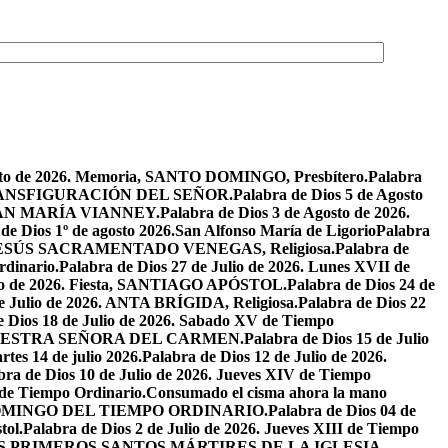
osto de 2026. Memoria, SANTO DOMINGO, Presbítero.
Palabra
ta, TRANSFIGURACIÓN DEL SEÑOR.
Palabra de Dios 5 de Agosto
N JUAN MARÍA VIANNEY.
Palabra de Dios 3 de Agosto de 2026.
de Dios 1º de agosto 2026.San Alfonso María de Ligorio
Palabra
DE JESÚS SACRAMENTADO VENEGAS, Religiosa.
Palabra de
rdinario.
Palabra de Dios 27 de Julio de 2026. Lunes XVII de
ulio de 2026. Fiesta, SANTIAGO APÓSTOL.
Palabra de Dios 24 de
de Julio de 2026. ANTA BRÍGIDA, Religiosa.
Palabra de Dios 22
e Dios 18 de Julio de 2026. Sabado XV de Tiempo
ia, NUESTRA SEÑORA DEL CARMEN.
Palabra de Dios 15 de Julio
tes 14 de julio 2026.
Palabra de Dios 12 de Julio de 2026.
bra de Dios 10 de Julio de 2026. Jueves XIV de Tiempo
 de Tiempo Ordinario.
Consumado el cisma ahora la mano
XIV DOMINGO DEL TIEMPO ORDINARIO.
Palabra de Dios 04 de
tol.
Palabra de Dios 2 de Julio de 2026. Jueves XIII de Tiempo
26. LOS PRIMEROS SANTOS MÁRTIRES DE LA IGLESIA