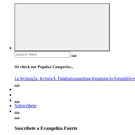
Search
for:
Or check our Popular Categories...
1a lectura
2a. lectura
A.T
alabanzas
animación
anuncio
Arquidióce
Subscribete
Suscríbete a Evangeliza Fuerte