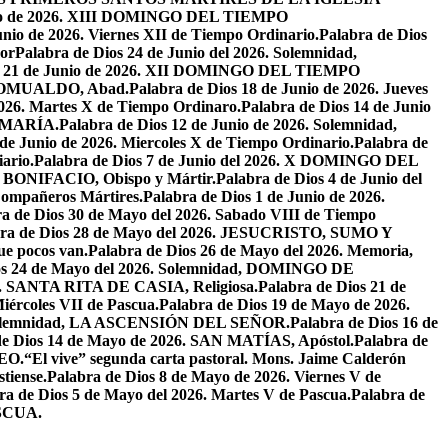
unio de 2026. XIII DOMINGO DEL TIEMPO
unio de 2026. Viernes XII de Tiempo Ordinario.
Palabra de Dios
or
Palabra de Dios 24 de Junio del 2026. Solemnidad,
os 21 de Junio de 2026. XII DOMINGO DEL TIEMPO
N ROMUALDO, Abad.
Palabra de Dios 18 de Junio de 2026. Jueves
2026. Martes X de Tiempo Ordinaro.
Palabra de Dios 14 de Junio
 MARÍA.
Palabra de Dios 12 de Junio de 2026. Solemnidad,
 de Junio de 2026. Miercoles X de Tiempo Ordinario.
Palabra de
ario.
Palabra de Dios 7 de Junio del 2026. X DOMINGO DEL
AN BONIFACIO, Obispo y Mártir.
Palabra de Dios 4 de Junio del
ompañeros Mártires.
Palabra de Dios 1 de Junio de 2026.
a de Dios 30 de Mayo del 2026. Sabado VIII de Tiempo
bra de Dios 28 de Mayo del 2026. JESUCRISTO, SUMO Y
que pocos van.
Palabra de Dios 26 de Mayo del 2026. Memoria,
os 24 de Mayo del 2026. Solemnidad, DOMINGO DE
26. SANTA RITA DE CASIA, Religiosa.
Palabra de Dios 21 de
iércoles VII de Pascua.
Palabra de Dios 19 de Mayo de 2026.
. Solemnidad, LA ASCENSIÓN DEL SEÑOR.
Palabra de Dios 16 de
de Dios 14 de Mayo de 2026. SAN MATÍAS, Apóstol.
Palabra de
EO.
“El vive” segunda carta pastoral. Mons. Jaime Calderón
tiense.
Palabra de Dios 8 de Mayo de 2026. Viernes V de
ra de Dios 5 de Mayo del 2026. Martes V de Pascua.
Palabra de
ASCUA.