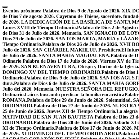
Skip
to
Eventos próximos:
Palabra de Dios 9 de Agosto de 2026. 
content
de Dios 7 de agosto 2026. Cayetano de Thiene, sacerdote, fundado
de 2026. LA DEDICACIÓN DE LA BASÍLICA DE SANTA 
Lunes XVIII de Tiempo Ordinario.
Palabra de Dios 2 de Ago
de Dios 31 de Julio de 2026. Memoria, SAN IGNACIO DE LO
Dios 29 de Julio de 2026. SANTOS MARTA, MARÍA y LÁZAR
Tiempo Ordinario.
Palabra de Dios 26 de Julio de 2026. X
Julio de 2026. SAN CHÁRBEL MAKHLUF, Presbítero.
El futur
de Julio de 2026. SANTA MARÍA MAGDALENA.
Palabra de 
Odinario.
Palabra de Dios 17 de Julio de 2026. Viernes XV de Ti
de 2026. SAN BUENAVENTURA, Obispo y Doctor de la Iglesia
DOMINGO XV DEL TIEMPO ORDINARIO.
Palabra de Dios 
Ordinario.
Palabra de Dios 9 de Julio de 2026. SANTOS AG
dura.
Palabra de Dios 6 de Julio de 2026. SANTA MARÍA GORET
Julio del 2026. Memoria, NUESTRA SEÑORA DEL REFUGIO.
Ordinario.
Laicos buscando predicar la homilía eucarística
Palabr
ROMANA.
Palabra de Dios 29 de Junio de 2026. Solemnidad
ORDINARIO.
Palabra de Dios 27 de Junio de 2026. NU
25 de Junio de 2026. Jueves XII de Tiempo Ordinario.
La alegría
NATIVIDAD DE SAN JUAN BAUTISTA.
Palabra de Dios 23 d
ORDINARIO.
Palabra de Dios 20 de Junio del 2026. Sabado XI
XI de Tiempo Ordinario.
Palabra de Dios 17 de Junio de 2026. M
de 2026. XI DOMINGO DEL TIEMPO ORDINARIO.
Palabra