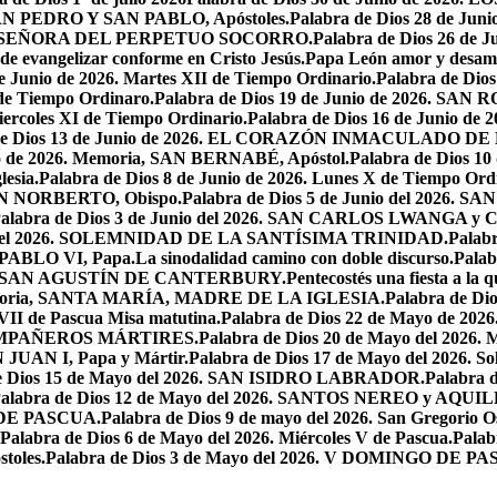
, SAN PEDRO Y SAN PABLO, Apóstoles.
Palabra de Dios 28 de J
ESTRA SEÑORA DEL PERPETUO SOCORRO.
Palabra de Dios 26 de J
 de evangelizar conforme en Cristo Jesús.
Papa León amor y desam
e Junio de 2026. Martes XII de Tiempo Ordinario.
Palabra de Di
 de Tiempo Ordinaro.
Palabra de Dios 19 de Junio de 2026. SA
iercoles XI de Tiempo Ordinario.
Palabra de Dios 16 de Junio de 
 de Dios 13 de Junio de 2026. EL CORAZÓN INMACULADO DE
io de 2026. Memoria, SAN BERNABÉ, Apóstol.
Palabra de Dios 10
esia.
Palabra de Dios 8 de Junio de 2026. Lunes X de Tiempo Ordi
.SAN NORBERTO, Obispo.
Palabra de Dios 5 de Junio del 2026. S
alabra de Dios 3 de Junio del 2026. SAN CARLOS LWANGA y C
yo del 2026. SOLEMNIDAD DE LA SANTÍSIMA TRINIDAD.
Palabr
N PABLO VI, Papa.
La sinodalidad camino con doble discurso.
Pala
2026. SAN AGUSTÍN DE CANTERBURY.
Pentecostés una fiesta a la 
 Memoria, SANTA MARÍA, MADRE DE LA IGLESIA.
Palabra de Di
VII de Pascua Misa matutina.
Palabra de Dios 22 de Mayo de 20
OMPAÑEROS MÁRTIRES.
Palabra de Dios 20 de Mayo del 2026. M
N JUAN I, Papa y Mártir.
Palabra de Dios 17 de Mayo del 2026
e Dios 15 de Mayo del 2026. SAN ISIDRO LABRADOR.
Palabra 
alabra de Dios 12 de Mayo del 2026. SANTOS NEREO y AQUIL
O DE PASCUA.
Palabra de Dios 9 de mayo del 2026. San Gregorio Os
Palabra de Dios 6 de Mayo del 2026. Miércoles V de Pascua.
Palab
toles.
Palabra de Dios 3 de Mayo del 2026. V DOMINGO DE P