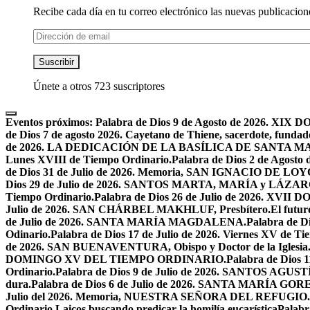
Recibe cada día en tu correo electrónico las nuevas publicacione
Dirección
de
email
Suscribir
Únete a otros 723 suscriptores
Eventos próximos:
Palabra de Dios 9 de Agosto de 2026. 
de Dios 7 de agosto 2026. Cayetano de Thiene, sacerdote, fundado
de 2026. LA DEDICACIÓN DE LA BASÍLICA DE SANTA 
Lunes XVIII de Tiempo Ordinario.
Palabra de Dios 2 de Ago
de Dios 31 de Julio de 2026. Memoria, SAN IGNACIO DE LO
Dios 29 de Julio de 2026. SANTOS MARTA, MARÍA y LÁZAR
Tiempo Ordinario.
Palabra de Dios 26 de Julio de 2026. X
Julio de 2026. SAN CHÁRBEL MAKHLUF, Presbítero.
El futur
de Julio de 2026. SANTA MARÍA MAGDALENA.
Palabra de 
Odinario.
Palabra de Dios 17 de Julio de 2026. Viernes XV de Ti
de 2026. SAN BUENAVENTURA, Obispo y Doctor de la Iglesia
DOMINGO XV DEL TIEMPO ORDINARIO.
Palabra de Dios 
Ordinario.
Palabra de Dios 9 de Julio de 2026. SANTOS AG
dura.
Palabra de Dios 6 de Julio de 2026. SANTA MARÍA GORET
Julio del 2026. Memoria, NUESTRA SEÑORA DEL REFUGIO.
Ordinario.
Laicos buscando predicar la homilía eucarística
Palabr