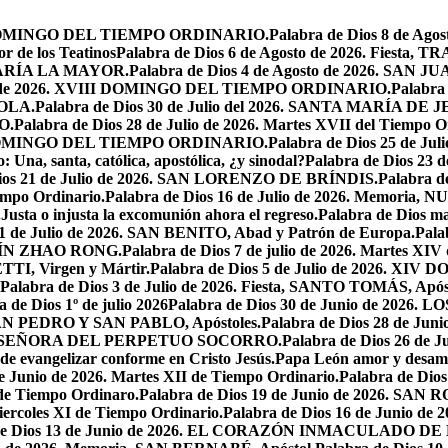
XIX DOMINGO DEL TIEMPO ORDINARIO.
Palabra de Dios 8 de Ag
r de los Teatinos
Palabra de Dios 6 de Agosto de 2026. Fies
MARÍA LA MAYOR.
Palabra de Dios 4 de Agosto de 2026. SA
sto de 2026. XVIII DOMINGO DEL TIEMPO ORDINARIO.
Palabra 
YOLA.
Palabra de Dios 30 de Julio del 2026. SANTA MARÍA 
O.
Palabra de Dios 28 de Julio de 2026. Martes XVII del Tiempo O
VII DOMINGO DEL TIEMPO ORDINARIO.
Palabra de Dios 25 de J
o: Una, santa, católica, apostólica, ¿y sinodal?
Palabra de Dios 23 
Dios 21 de Julio de 2026. SAN LORENZO DE BRÍNDIS.
Palabra d
empo Ordinario.
Palabra de Dios 16 de Julio de 2026. Memor
.
Justa o injusta la excomunión ahora el regreso.
Palabra de Dios mar
11 de Julio de 2026. SAN BENITO, Abad y Patrón de Europa.
Pala
USTÍN ZHAO RONG.
Palabra de Dios 7 de julio de 2026. Martes XIV
TI, Virgen y Mártir.
Palabra de Dios 5 de Julio de 2026. 
Palabra de Dios 3 de Julio de 2026. Fiesta, SANTO TOMÁS, Após
a de Dios 1º de julio 2026
Palabra de Dios 30 de Junio de 20
, SAN PEDRO Y SAN PABLO, Apóstoles.
Palabra de Dios 28 de J
ESTRA SEÑORA DEL PERPETUO SOCORRO.
Palabra de Dios 26 de J
 de evangelizar conforme en Cristo Jesús.
Papa León amor y desam
e Junio de 2026. Martes XII de Tiempo Ordinario.
Palabra de Di
 de Tiempo Ordinaro.
Palabra de Dios 19 de Junio de 2026. SA
iercoles XI de Tiempo Ordinario.
Palabra de Dios 16 de Junio de 
 de Dios 13 de Junio de 2026. EL CORAZÓN INMACULADO DE