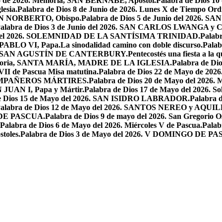
io de 2026. Memoria, SAN BERNABÉ, Apóstol.
Palabra de Dios 10
esia.
Palabra de Dios 8 de Junio de 2026. Lunes X de Tiempo Ordi
.SAN NORBERTO, Obispo.
Palabra de Dios 5 de Junio del 2026. S
alabra de Dios 3 de Junio del 2026. SAN CARLOS LWANGA y C
yo del 2026. SOLEMNIDAD DE LA SANTÍSIMA TRINIDAD.
Palabr
N PABLO VI, Papa.
La sinodalidad camino con doble discurso.
Pala
2026. SAN AGUSTÍN DE CANTERBURY.
Pentecostés una fiesta a la 
 Memoria, SANTA MARÍA, MADRE DE LA IGLESIA.
Palabra de Di
VII de Pascua Misa matutina.
Palabra de Dios 22 de Mayo de 20
OMPAÑEROS MÁRTIRES.
Palabra de Dios 20 de Mayo del 2026. M
N JUAN I, Papa y Mártir.
Palabra de Dios 17 de Mayo del 2026
e Dios 15 de Mayo del 2026. SAN ISIDRO LABRADOR.
Palabra 
alabra de Dios 12 de Mayo del 2026. SANTOS NEREO y AQUIL
O DE PASCUA.
Palabra de Dios 9 de mayo del 2026. San Gregorio Os
Palabra de Dios 6 de Mayo del 2026. Miércoles V de Pascua.
Palab
toles.
Palabra de Dios 3 de Mayo del 2026. V DOMINGO DE P