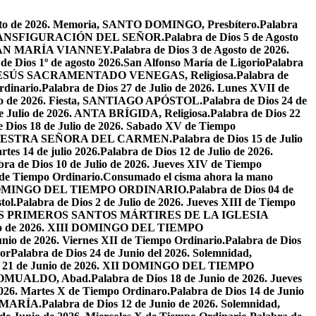
osto de 2026. Memoria, SANTO DOMINGO, Presbítero.
Palabra
ta, TRANSFIGURACIÓN DEL SEÑOR.
Palabra de Dios 5 de Agosto
N JUAN MARÍA VIANNEY.
Palabra de Dios 3 de Agosto de 2026.
de Dios 1º de agosto 2026.San Alfonso María de Ligorio
Palabra
DE JESÚS SACRAMENTADO VENEGAS, Religiosa.
Palabra de
rdinario.
Palabra de Dios 27 de Julio de 2026. Lunes XVII de
ulio de 2026. Fiesta, SANTIAGO APÓSTOL.
Palabra de Dios 24 de
de Julio de 2026. ANTA BRÍGIDA, Religiosa.
Palabra de Dios 22
e Dios 18 de Julio de 2026. Sabado XV de Tiempo
ia, NUESTRA SEÑORA DEL CARMEN.
Palabra de Dios 15 de Julio
tes 14 de julio 2026.
Palabra de Dios 12 de Julio de 2026.
bra de Dios 10 de Julio de 2026. Jueves XIV de Tiempo
 de Tiempo Ordinario.
Consumado el cisma ahora la mano
XIV DOMINGO DEL TIEMPO ORDINARIO.
Palabra de Dios 04 de
tol.
Palabra de Dios 2 de Julio de 2026. Jueves XIII de Tiempo
26. LOS PRIMEROS SANTOS MÁRTIRES DE LA IGLESIA
unio de 2026. XIII DOMINGO DEL TIEMPO
unio de 2026. Viernes XII de Tiempo Ordinario.
Palabra de Dios
or
Palabra de Dios 24 de Junio del 2026. Solemnidad,
os 21 de Junio de 2026. XII DOMINGO DEL TIEMPO
N ROMUALDO, Abad.
Palabra de Dios 18 de Junio de 2026. Jueves
2026. Martes X de Tiempo Ordinaro.
Palabra de Dios 14 de Junio
 MARÍA.
Palabra de Dios 12 de Junio de 2026. Solemnidad,