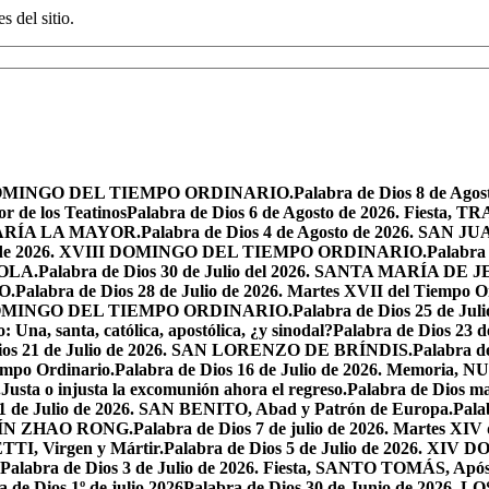
s del sitio.
XIX DOMINGO DEL TIEMPO ORDINARIO.
Palabra de Dios 8 de Ag
r de los Teatinos
Palabra de Dios 6 de Agosto de 2026. Fies
MARÍA LA MAYOR.
Palabra de Dios 4 de Agosto de 2026. SA
sto de 2026. XVIII DOMINGO DEL TIEMPO ORDINARIO.
Palabra 
YOLA.
Palabra de Dios 30 de Julio del 2026. SANTA MARÍA 
O.
Palabra de Dios 28 de Julio de 2026. Martes XVII del Tiempo O
VII DOMINGO DEL TIEMPO ORDINARIO.
Palabra de Dios 25 de J
o: Una, santa, católica, apostólica, ¿y sinodal?
Palabra de Dios 23 
Dios 21 de Julio de 2026. SAN LORENZO DE BRÍNDIS.
Palabra d
empo Ordinario.
Palabra de Dios 16 de Julio de 2026. Memor
.
Justa o injusta la excomunión ahora el regreso.
Palabra de Dios mar
11 de Julio de 2026. SAN BENITO, Abad y Patrón de Europa.
Pala
USTÍN ZHAO RONG.
Palabra de Dios 7 de julio de 2026. Martes XIV
TI, Virgen y Mártir.
Palabra de Dios 5 de Julio de 2026. 
Palabra de Dios 3 de Julio de 2026. Fiesta, SANTO TOMÁS, Após
a de Dios 1º de julio 2026
Palabra de Dios 30 de Junio de 20