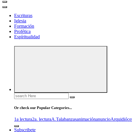
Escrituras
Iglesia
Formación
Profética
Espíritualidad
Search
for:
Or check our Popular Categories...
1a lectura
2a. lectura
A.T
alabanzas
animación
anuncio
Arquidióce
Subscribete