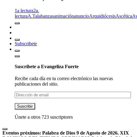
1a lectura
2a.
lectura
A.T
alabanzas
animación
anuncio
Arquidiócesis
Ascética
A
Subscribete
Suscríbete a Evangeliza Fuerte
Recibe cada día en tu correo electrónico las nuevas
publicaciones del sitio.
Dirección
de
email
Suscribir
Únete a otros 723 suscriptores
Eventos próximos:
Palabra de Dios 9 de Agosto de 2026. XIX