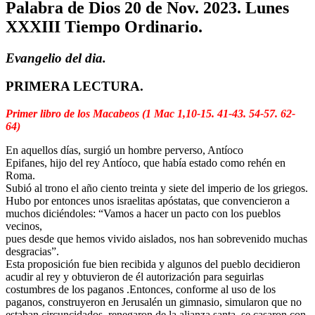
Palabra de Dios 20 de Nov. 2023. Lunes
XXXIII Tiempo Ordinario.
Evangelio del dia.
PRIMERA LECTURA.
Primer libro de los Macabeos (1 Mac 1,10-15. 41-43. 54-57. 62-
64)
En aquellos días, surgió un hombre perverso, Antíoco
Epifanes, hijo del rey Antíoco, que había estado como rehén en
Roma.
Subió al trono el año ciento treinta y siete del imperio de los griegos.
Hubo por entonces unos israelitas apóstatas, que convencieron a
muchos diciéndoles: “Vamos a hacer un pacto con los pueblos
vecinos,
pues desde que hemos vivido aislados, nos han sobrevenido muchas
desgracias”.
Esta proposición fue bien recibida y algunos del pueblo decidieron
acudir al rey y obtuvieron de él autorización para seguirlas
costumbres de los paganos .Entonces, conforme al uso de los
paganos, construyeron en Jerusalén un gimnasio, simularon que no
estaban circuncidados, renegaron de la alianza santa, se casaron con