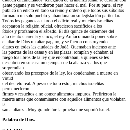
gente pagana y se vendieron para hacer el mal. Por su parte, el rey
publicó un edicto en todo su reino y ordenó que todos sus súbditos
formaran un solo pueblo y abandonaran su legislación particular.
Todos los paganos acataron el edicto real y muchos israelitas
aceptaron la religión oficial, ofrecieron sacrificios a los
ídolos y profanaron el sábado. El día quince de diciembre del
año ciento cuarenta y cinco, el rey Antíoco mandó poner sobre
el altar de Dios un altar pagano, y se fueron construyendo
altares en todas las ciudades de Judá. Quemaban incienso ante
las puertas de las casas y en las plazas; rompían y echaban al
fuego los libros de la ley que encontraban; a quienes se les
descubría en su casa un ejemplar de la alianza y a los que
sorprendían
observando los preceptos de la ley, los condenaban a muerte en
virtud
del decreto real. A pesar de todo esto , muchos israelitas
permanecieron
firmes y resueltos a no comer alimentos impuros. Prefirieron la
muerte antes que contaminarse con aquellos alimentos que violaban
la
santa alianza. Muy grande fue la prueba que soportó Israel.
Palabra de Dios.