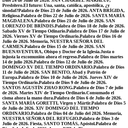
Dios 24 de Julio de 2026. SAN CHÁRBEL MAKHLUF,
Presbítero.
El futuro: Una, santa, católica, apostólica, ¿y
sinodal?
Palabra de Dios 23 de Julio de 2026. ANTA BRÍGIDA,
Religiosa.
Palabra de Dios 22 de Julio de 2026. SANTA MARÍA
MAGDALENA.
Palabra de Dios 21 de Julio de 2026. SAN
LORENZO DE BRÍNDIS.
Palabra de Dios 18 de Julio de 2026.
Sabado XV de Tiempo Odinario.
Palabra de Dios 17 de Julio de
2026. Viernes XV de Tiempo Ordinario.
Palabra de Dios 16 de
Julio de 2026. Memoria, NUESTRA SEÑORA DEL
CARMEN.
Palabra de Dios 15 de Julio de 2026. SAN
BUENAVENTURA, Obispo y Doctor de la Iglesia.
Justa o
injusta la excomunión ahora el regreso.
Palabra de Dios martes
14 de julio 2026.
Palabra de Dios 12 de Julio de 2026.
DOMINGO XV DEL TIEMPO ORDINARIO.
Palabra de Dios
11 de Julio de 2026. SAN BENITO, Abad y Patrón de
Europa.
Palabra de Dios 10 de Julio de 2026. Jueves XIV de
Tiempo Ordinario.
Palabra de Dios 9 de Julio de 2026.
SANTOS AGUSTÍN ZHAO RONG.
Palabra de Dios 7 de julio
de 2026. Martes XIV de Tiempo Ordinario.
Consumado el
cisma ahora la mano dura.
Palabra de Dios 6 de Julio de 2026.
SANTA MARÍA GORETTI, Virgen y Mártir.
Palabra de Dios 5
de Julio de 2026. XIV DOMINGO DEL TIEMPO
ORDINARIO.
Palabra de Dios 04 de Julio del 2026. Memoria,
NUESTRA SEÑORA DEL REFUGIO.
Palabra de Dios 3 de
Julio de 2026. Fiesta, SANTO TOMÁS, Apóstol.
Palabra de