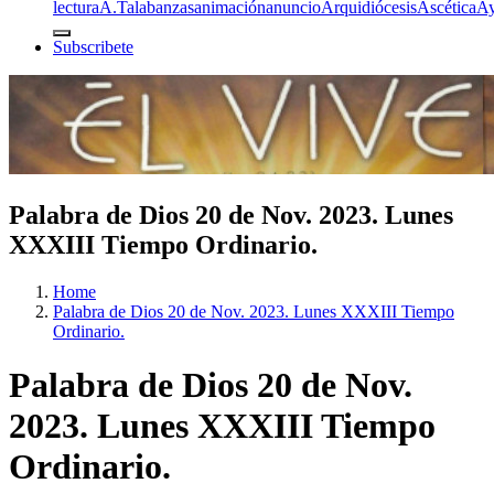
lectura
A.T
alabanzas
animación
anuncio
Arquidiócesis
Ascética
A
Subscribete
Palabra de Dios 20 de Nov. 2023. Lunes
XXXIII Tiempo Ordinario.
Home
Palabra de Dios 20 de Nov. 2023. Lunes XXXIII Tiempo
Ordinario.
Palabra de Dios 20 de Nov.
2023. Lunes XXXIII Tiempo
Ordinario.