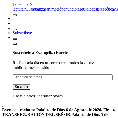
1a lectura
2a.
lectura
A.T
alabanzas
animación
anuncio
Arquidiócesis
Ascética
A
Subscribete
Suscríbete a Evangeliza Fuerte
Recibe cada día en tu correo electrónico las nuevas
publicaciones del sitio.
Dirección
de
email
Suscribir
Únete a otros 723 suscriptores
Eventos próximos:
Palabra de Dios 6 de Agosto de 2026. Fiesta,
TRANSFIGURACIÓN DEL SEÑOR.
Palabra de Dios 5 de