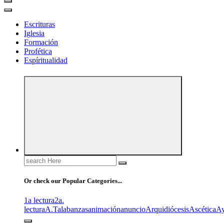
Escrituras
Iglesia
Formación
Profética
Espíritualidad
Search
for:
Or check our Popular Categories...
1a lectura
2a.
lectura
A.T
alabanzas
animación
anuncio
Arquidiócesis
Ascética
A