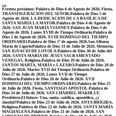
Skip
to
Eventos próximos:
Palabra de Dios 6 de Agosto de 2026. Fiesta,
content
TRANSFIGURACIÓN DEL SEÑOR.
Palabra de Dios 5 de
Agosto de 2026. LA DEDICACIÓN DE LA BASÍLICA DE
SANTA MARÍA LA MAYOR.
Palabra de Dios 4 de Agosto de
2026. SAN JUAN MARÍA VIANNEY.
Palabra de Dios 3 de
Agosto de 2026. Lunes XVIII de Tiempo Ordinario.
Palabra de
Dios 2 de Agosto de 2026. XVIII DOMINGO DEL TIEMPO
ORDINARIO.
Palabra de Dios 1º de agosto 2026.San Alfonso
María de Ligorio
Palabra de Dios 31 de Julio de 2026. Memoria,
SAN IGNACIO DE LOYOLA.
Palabra de Dios 30 de Julio del
2026. SANTA MARÍA DE JESÚS SACRAMENTADO
VENEGAS, Religiosa.
Palabra de Dios 29 de Julio de 2026.
SANTOS MARTA, MARÍA y LÁZARO.
Palabra de Dios 28 de
Julio de 2026. Martes XVII del Tiempo Ordinario.
Palabra de
Dios 27 de Julio de 2026. Lunes XVII de Tiempo
Ordinario.
Palabra de Dios 26 de Julio de 2026. XVII
DOMINGO DEL TIEMPO ORDINARIO.
Palabra de Dios 25
de Julio de 2026. Fiesta, SANTIAGO APÓSTOL.
Palabra de
Dios 24 de Julio de 2026. SAN CHÁRBEL MAKHLUF,
Presbítero.
El futuro: Una, santa, católica, apostólica, ¿y
sinodal?
Palabra de Dios 23 de Julio de 2026. ANTA BRÍGIDA,
Religiosa.
Palabra de Dios 22 de Julio de 2026. SANTA MARÍA
MAGDALENA.
Palabra de Dios 21 de Julio de 2026. SAN