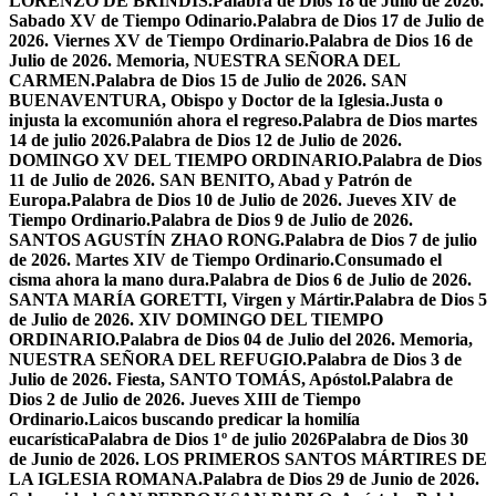
LORENZO DE BRÍNDIS.
Palabra de Dios 18 de Julio de 2026.
Sabado XV de Tiempo Odinario.
Palabra de Dios 17 de Julio de
2026. Viernes XV de Tiempo Ordinario.
Palabra de Dios 16 de
Julio de 2026. Memoria, NUESTRA SEÑORA DEL
CARMEN.
Palabra de Dios 15 de Julio de 2026. SAN
BUENAVENTURA, Obispo y Doctor de la Iglesia.
Justa o
injusta la excomunión ahora el regreso.
Palabra de Dios martes
14 de julio 2026.
Palabra de Dios 12 de Julio de 2026.
DOMINGO XV DEL TIEMPO ORDINARIO.
Palabra de Dios
11 de Julio de 2026. SAN BENITO, Abad y Patrón de
Europa.
Palabra de Dios 10 de Julio de 2026. Jueves XIV de
Tiempo Ordinario.
Palabra de Dios 9 de Julio de 2026.
SANTOS AGUSTÍN ZHAO RONG.
Palabra de Dios 7 de julio
de 2026. Martes XIV de Tiempo Ordinario.
Consumado el
cisma ahora la mano dura.
Palabra de Dios 6 de Julio de 2026.
SANTA MARÍA GORETTI, Virgen y Mártir.
Palabra de Dios 5
de Julio de 2026. XIV DOMINGO DEL TIEMPO
ORDINARIO.
Palabra de Dios 04 de Julio del 2026. Memoria,
NUESTRA SEÑORA DEL REFUGIO.
Palabra de Dios 3 de
Julio de 2026. Fiesta, SANTO TOMÁS, Apóstol.
Palabra de
Dios 2 de Julio de 2026. Jueves XIII de Tiempo
Ordinario.
Laicos buscando predicar la homilía
eucarística
Palabra de Dios 1º de julio 2026
Palabra de Dios 30
de Junio de 2026. LOS PRIMEROS SANTOS MÁRTIRES DE
LA IGLESIA ROMANA.
Palabra de Dios 29 de Junio de 2026.