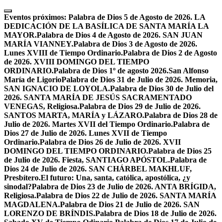
Skip
to
Eventos próximos:
Palabra de Dios 5 de Agosto de 2026. LA
content
DEDICACIÓN DE LA BASÍLICA DE SANTA MARÍA LA
MAYOR.
Palabra de Dios 4 de Agosto de 2026. SAN JUAN
MARÍA VIANNEY.
Palabra de Dios 3 de Agosto de 2026.
Lunes XVIII de Tiempo Ordinario.
Palabra de Dios 2 de Agosto
de 2026. XVIII DOMINGO DEL TIEMPO
ORDINARIO.
Palabra de Dios 1º de agosto 2026.San Alfonso
María de Ligorio
Palabra de Dios 31 de Julio de 2026. Memoria,
SAN IGNACIO DE LOYOLA.
Palabra de Dios 30 de Julio del
2026. SANTA MARÍA DE JESÚS SACRAMENTADO
VENEGAS, Religiosa.
Palabra de Dios 29 de Julio de 2026.
SANTOS MARTA, MARÍA y LÁZARO.
Palabra de Dios 28 de
Julio de 2026. Martes XVII del Tiempo Ordinario.
Palabra de
Dios 27 de Julio de 2026. Lunes XVII de Tiempo
Ordinario.
Palabra de Dios 26 de Julio de 2026. XVII
DOMINGO DEL TIEMPO ORDINARIO.
Palabra de Dios 25
de Julio de 2026. Fiesta, SANTIAGO APÓSTOL.
Palabra de
Dios 24 de Julio de 2026. SAN CHÁRBEL MAKHLUF,
Presbítero.
El futuro: Una, santa, católica, apostólica, ¿y
sinodal?
Palabra de Dios 23 de Julio de 2026. ANTA BRÍGIDA,
Religiosa.
Palabra de Dios 22 de Julio de 2026. SANTA MARÍA
MAGDALENA.
Palabra de Dios 21 de Julio de 2026. SAN
LORENZO DE BRÍNDIS.
Palabra de Dios 18 de Julio de 2026.