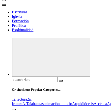
Escrituras
Iglesia
Formación
Profética
Espíritualidad
Search
for:
Or check our Popular Categories...
1a lectura
2a.
lectura
A.T
alabanzas
animación
anuncio
Arquidiócesis
Ascética
A