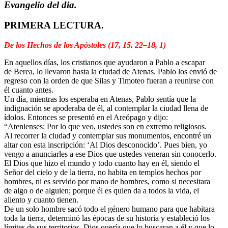
Evangelio del dia.
PRIMERA LECTURA.
De los Hechos de los Apóstoles (17, 15. 22–18, 1)
En aquellos días, los cristianos que ayudaron a Pablo a escapar
de Berea, lo llevaron hasta la ciudad de Atenas. Pablo los envió de
regreso con la orden de que Silas y Timoteo fueran a reunirse con
él cuanto antes.
Un día, mientras los esperaba en Atenas, Pablo sentía que la
indignación se apoderaba de él, al contemplar la ciudad llena de
ídolos. Entonces se presentó en el Areópago y dijo:
“Atenienses: Por lo que veo, ustedes son en extremo religiosos.
Al recorrer la ciudad y contemplar sus monumentos, encontré un
altar con esta inscripción: ‘Al Dios desconocido’. Pues bien, yo
vengo a anunciarles a ese Dios que ustedes veneran sin conocerlo.
El Dios que hizo el mundo y todo cuanto hay en él, siendo el
Señor del cielo y de la tierra, no habita en templos hechos por
hombres, ni es servido por mano de hombres, como si necesitara
de algo o de alguien; porque él es quien da a todos la vida, el
aliento y cuanto tienen.
De un solo hombre sacó todo el género humano para que habitara
toda la tierra, determinó las épocas de su historia y estableció los
límites de sus territorios. Dios quería que lo buscaran a él y que lo