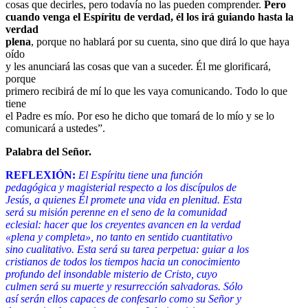
cosas que decirles, pero todavía no las pueden comprender.
Pero
cuando venga el Espíritu de verdad, él los irá guiando hasta la
verdad
plena
, porque no hablará por su cuenta, sino que dirá lo que haya
oído
y les anunciará las cosas que van a suceder. Él me glorificará,
porque
primero recibirá de mí lo que les vaya comunicando. Todo lo que
tiene
el Padre es mío. Por eso he dicho que tomará de lo mío y se lo
comunicará a ustedes”.
Palabra del Señor.
REFLEXIÓN:
El Espíritu tiene una función
pedagógica y magisterial respecto a los discípulos de
Jesús, a quienes Él promete una vida en plenitud. Esta
será su misión perenne en el seno de la comunidad
eclesial: hacer que los creyentes avancen en la verdad
«plena y completa», no tanto en sentido cuantitativo
sino cualitativo. Esta será su tarea perpetua: guiar a los
cristianos de todos los tiempos hacia un conocimiento
profundo del insondable misterio de Cristo, cuyo
culmen será su muerte y resurrección salvadoras. Sólo
así serán ellos capaces de confesarlo como su Señor y