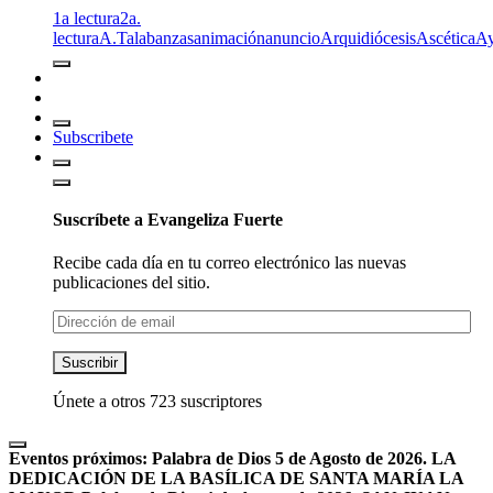
1a lectura
2a.
lectura
A.T
alabanzas
animación
anuncio
Arquidiócesis
Ascética
A
Subscribete
Suscríbete a Evangeliza Fuerte
Recibe cada día en tu correo electrónico las nuevas
publicaciones del sitio.
Dirección
de
email
Suscribir
Únete a otros 723 suscriptores
Eventos próximos:
Palabra de Dios 5 de Agosto de 2026. LA
DEDICACIÓN DE LA BASÍLICA DE SANTA MARÍA LA