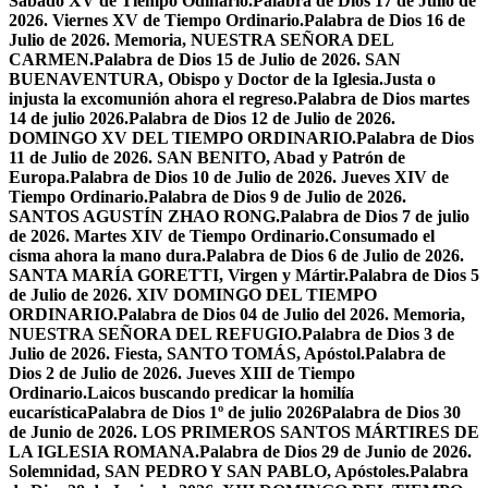
Sabado XV de Tiempo Odinario.
Palabra de Dios 17 de Julio de
2026. Viernes XV de Tiempo Ordinario.
Palabra de Dios 16 de
Julio de 2026. Memoria, NUESTRA SEÑORA DEL
CARMEN.
Palabra de Dios 15 de Julio de 2026. SAN
BUENAVENTURA, Obispo y Doctor de la Iglesia.
Justa o
injusta la excomunión ahora el regreso.
Palabra de Dios martes
14 de julio 2026.
Palabra de Dios 12 de Julio de 2026.
DOMINGO XV DEL TIEMPO ORDINARIO.
Palabra de Dios
11 de Julio de 2026. SAN BENITO, Abad y Patrón de
Europa.
Palabra de Dios 10 de Julio de 2026. Jueves XIV de
Tiempo Ordinario.
Palabra de Dios 9 de Julio de 2026.
SANTOS AGUSTÍN ZHAO RONG.
Palabra de Dios 7 de julio
de 2026. Martes XIV de Tiempo Ordinario.
Consumado el
cisma ahora la mano dura.
Palabra de Dios 6 de Julio de 2026.
SANTA MARÍA GORETTI, Virgen y Mártir.
Palabra de Dios 5
de Julio de 2026. XIV DOMINGO DEL TIEMPO
ORDINARIO.
Palabra de Dios 04 de Julio del 2026. Memoria,
NUESTRA SEÑORA DEL REFUGIO.
Palabra de Dios 3 de
Julio de 2026. Fiesta, SANTO TOMÁS, Apóstol.
Palabra de
Dios 2 de Julio de 2026. Jueves XIII de Tiempo
Ordinario.
Laicos buscando predicar la homilía
eucarística
Palabra de Dios 1º de julio 2026
Palabra de Dios 30
de Junio de 2026. LOS PRIMEROS SANTOS MÁRTIRES DE
LA IGLESIA ROMANA.
Palabra de Dios 29 de Junio de 2026.
Solemnidad, SAN PEDRO Y SAN PABLO, Apóstoles.
Palabra