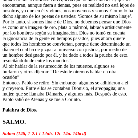
encontraran, aunque fuera a tientas, pues en realidad no está lejos de
nosotros, ya que en él vivimos, nos movemos y somos. Como lo ha
dicho alguno de los poetas de ustedes: ‘Somos de su mismo linaje’.
Por lo tanto, si somos linaje de Dios, no debemos pensar que Dios
es como una imagen de oro, plata o mármol, labrada artísticamente
por los hombres según su imaginación. Dios no tomó en cuenta
la ignorancia de la gente en tiempos pasados, pues ahora quiere
que todos los hombres se conviertan, porque tiene determinado un
día en el cual ha de juzgar al universo con justicia, por medio de
un hombre designado por él, y ha dado a todos la prueba de esto,
resucitándolo de entre los muertos”.
Al oír hablar de la resurrección de los muertos, algunos se
burlaron y otros dijeron: “De esto te oiremos hablar en otra
ocasión”.
Entonces Pablo se retiró. Sin embargo, algunos se adhirieron a él
y creyeron. Entre ellos se contaban Dionisio, el areopagita; una
mujer, que se llamaba Dámaris, y algunos más. Después de esto,
Pablo salió de Atenas y se fue a Corinto.
Palabra de Dios.
SALMO.
Salmo (148, 1-2.1 l-12ab. 12c-14a. 14bcd)