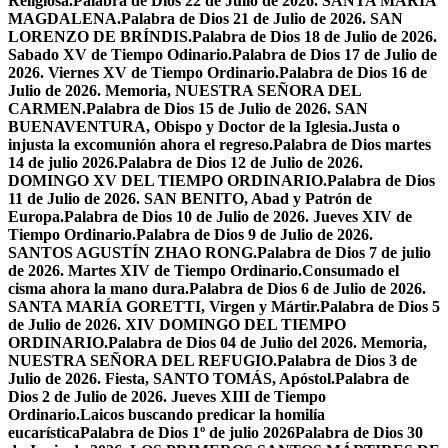
Religiosa.
Palabra de Dios 22 de Julio de 2026. SANTA MARÍA
MAGDALENA.
Palabra de Dios 21 de Julio de 2026. SAN
LORENZO DE BRÍNDIS.
Palabra de Dios 18 de Julio de 2026.
Sabado XV de Tiempo Odinario.
Palabra de Dios 17 de Julio de
2026. Viernes XV de Tiempo Ordinario.
Palabra de Dios 16 de
Julio de 2026. Memoria, NUESTRA SEÑORA DEL
CARMEN.
Palabra de Dios 15 de Julio de 2026. SAN
BUENAVENTURA, Obispo y Doctor de la Iglesia.
Justa o
injusta la excomunión ahora el regreso.
Palabra de Dios martes
14 de julio 2026.
Palabra de Dios 12 de Julio de 2026.
DOMINGO XV DEL TIEMPO ORDINARIO.
Palabra de Dios
11 de Julio de 2026. SAN BENITO, Abad y Patrón de
Europa.
Palabra de Dios 10 de Julio de 2026. Jueves XIV de
Tiempo Ordinario.
Palabra de Dios 9 de Julio de 2026.
SANTOS AGUSTÍN ZHAO RONG.
Palabra de Dios 7 de julio
de 2026. Martes XIV de Tiempo Ordinario.
Consumado el
cisma ahora la mano dura.
Palabra de Dios 6 de Julio de 2026.
SANTA MARÍA GORETTI, Virgen y Mártir.
Palabra de Dios 5
de Julio de 2026. XIV DOMINGO DEL TIEMPO
ORDINARIO.
Palabra de Dios 04 de Julio del 2026. Memoria,
NUESTRA SEÑORA DEL REFUGIO.
Palabra de Dios 3 de
Julio de 2026. Fiesta, SANTO TOMÁS, Apóstol.
Palabra de
Dios 2 de Julio de 2026. Jueves XIII de Tiempo
Ordinario.
Laicos buscando predicar la homilía
eucarística
Palabra de Dios 1º de julio 2026
Palabra de Dios 30