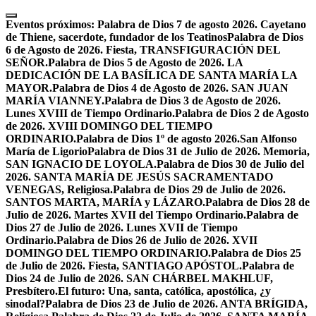
Skip
to
Eventos próximos:
Palabra de Dios 7 de agosto 2026. Cayetano
content
de Thiene, sacerdote, fundador de los Teatinos
Palabra de Dios
6 de Agosto de 2026. Fiesta, TRANSFIGURACIÓN DEL
SEÑOR.
Palabra de Dios 5 de Agosto de 2026. LA
DEDICACIÓN DE LA BASÍLICA DE SANTA MARÍA LA
MAYOR.
Palabra de Dios 4 de Agosto de 2026. SAN JUAN
MARÍA VIANNEY.
Palabra de Dios 3 de Agosto de 2026.
Lunes XVIII de Tiempo Ordinario.
Palabra de Dios 2 de Agosto
de 2026. XVIII DOMINGO DEL TIEMPO
ORDINARIO.
Palabra de Dios 1º de agosto 2026.San Alfonso
María de Ligorio
Palabra de Dios 31 de Julio de 2026. Memoria,
SAN IGNACIO DE LOYOLA.
Palabra de Dios 30 de Julio del
2026. SANTA MARÍA DE JESÚS SACRAMENTADO
VENEGAS, Religiosa.
Palabra de Dios 29 de Julio de 2026.
SANTOS MARTA, MARÍA y LÁZARO.
Palabra de Dios 28 de
Julio de 2026. Martes XVII del Tiempo Ordinario.
Palabra de
Dios 27 de Julio de 2026. Lunes XVII de Tiempo
Ordinario.
Palabra de Dios 26 de Julio de 2026. XVII
DOMINGO DEL TIEMPO ORDINARIO.
Palabra de Dios 25
de Julio de 2026. Fiesta, SANTIAGO APÓSTOL.
Palabra de
Dios 24 de Julio de 2026. SAN CHÁRBEL MAKHLUF,
Presbítero.
El futuro: Una, santa, católica, apostólica, ¿y
sinodal?
Palabra de Dios 23 de Julio de 2026. ANTA BRÍGIDA,