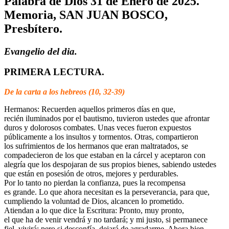
Palabra de Dios 31 de Enero de 2025.
Memoria, SAN JUAN BOSCO,
Presbítero.
Evangelio del dia.
PRIMERA LECTURA.
De la carta a los hebreos (10, 32-39)
Hermanos: Recuerden aquellos primeros días en que,
recién iluminados por el bautismo, tuvieron ustedes que afrontar
duros y dolorosos combates. Unas veces fueron expuestos
públicamente a los insultos y tormentos. Otras, compartieron
los sufrimientos de los hermanos que eran maltratados, se
compadecieron de los que estaban en la cárcel y aceptaron con
alegría que los despojaran de sus propios bienes, sabiendo ustedes
que están en posesión de otros, mejores y perdurables.
Por lo tanto no pierdan la confianza, pues la recompensa
es grande. Lo que ahora necesitan es la perseverancia, para que,
cumpliendo la voluntad de Dios, alcancen lo prometido.
Atiendan a lo que dice la Escritura: Pronto, muy pronto,
el que ha de venir vendrá y no tardará; y mi justo, si permanece
fiel, vivirá; pero si desconfía, dejará de agradarme. Ahora bien,