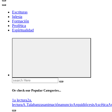
Escrituras
Iglesia
Formación
Profética
Espíritualidad
Search
for:
Or check our Popular Categories...
1a lectura
2a.
lectura
A.T
alabanzas
animación
anuncio
Arquidiócesis
Ascética
A