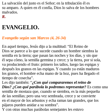
La salvación del justo es el Señor; en la tribulación él es
su amparo. A quien en él confía, Dios lo salva de los hombres
malvados.
R.
EVANGELIO.
Evangelio según san Marcos (4, 26-34)
En aquel tiempo, Jesús dijo a la multitud: “El Reino de
Dios se parece a lo que sucede cuando un hombre siembra la
semilla en la tierra; que pasan las noches y los días, y sin que
él sepa cómo, la semilla germina y crece; y la tierra, por si sola,
va produciendo el fruto: primero los tallos, luego las espigas y
después los granos en las espigas. Y cuando ya están maduros
los granos, el hombre echa mano de la hoz, pues ha llegado el
tiempo de cosecha”.
Les dijo también: “
¿Con qué compararemos el reino de
Dios? ¿Con qué parábola lo podremos representar?
Es como una
semilla de mostaza que, cuando se siembra, es la más pequeña
de las semillas; pero una vez sembrada, crece y se convierte
en el mayor de los arbustos y echa ramas tan grandes, que los
pájaros pueden anidar a su sombra”.
Y con otras muchas parábolas semejantes les estuvo