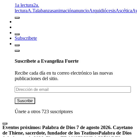
1a lectura
2a.
lectura
A.T
alabanzas
animación
anuncio
Arquidiócesis
Ascética
A
Subscribete
Suscríbete a Evangeliza Fuerte
Recibe cada día en tu correo electrónico las nuevas
publicaciones del sitio.
Dirección
de
email
Suscribir
Únete a otros 723 suscriptores
Eventos próximos:
Palabra de Dios 7 de agosto 2026. Cayetano
de Thiene, sacerdote, fundador de los Teatinos
Palabra de Dios