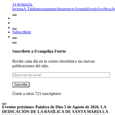
1a lectura
2a.
lectura
A.T
alabanzas
animación
anuncio
Arquidiócesis
Ascética
A
Subscribete
Suscríbete a Evangeliza Fuerte
Recibe cada día en tu correo electrónico las nuevas
publicaciones del sitio.
Dirección
de
email
Suscribir
Únete a otros 723 suscriptores
Eventos próximos:
Palabra de Dios 5 de Agosto de 2026. LA
DEDICACIÓN DE LA BASÍLICA DE SANTA MARÍA LA