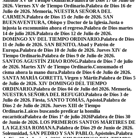
Sabado XV de Tiempo Odinario.
Palabra de Dios 17 de Julio de
2026. Viernes XV de Tiempo Ordinario.
Palabra de Dios 16 de
Julio de 2026. Memoria, NUESTRA SEÑORA DEL
CARMEN.
Palabra de Dios 15 de Julio de 2026. SAN
BUENAVENTURA, Obispo y Doctor de la Iglesia.
Justa o
injusta la excomunión ahora el regreso.
Palabra de Dios martes
14 de julio 2026.
Palabra de Dios 12 de Julio de 2026.
DOMINGO XV DEL TIEMPO ORDINARIO.
Palabra de Dios
11 de Julio de 2026. SAN BENITO, Abad y Patrón de
Europa.
Palabra de Dios 10 de Julio de 2026. Jueves XIV de
Tiempo Ordinario.
Palabra de Dios 9 de Julio de 2026.
SANTOS AGUSTÍN ZHAO RONG.
Palabra de Dios 7 de julio
de 2026. Martes XIV de Tiempo Ordinario.
Consumado el
cisma ahora la mano dura.
Palabra de Dios 6 de Julio de 2026.
SANTA MARÍA GORETTI, Virgen y Mártir.
Palabra de Dios 5
de Julio de 2026. XIV DOMINGO DEL TIEMPO
ORDINARIO.
Palabra de Dios 04 de Julio del 2026. Memoria,
NUESTRA SEÑORA DEL REFUGIO.
Palabra de Dios 3 de
Julio de 2026. Fiesta, SANTO TOMÁS, Apóstol.
Palabra de
Dios 2 de Julio de 2026. Jueves XIII de Tiempo
Ordinario.
Laicos buscando predicar la homilía
eucarística
Palabra de Dios 1º de julio 2026
Palabra de Dios 30
de Junio de 2026. LOS PRIMEROS SANTOS MÁRTIRES DE
LA IGLESIA ROMANA.
Palabra de Dios 29 de Junio de 2026.
Solemnidad, SAN PEDRO Y SAN PABLO, Apóstoles.
Palabra