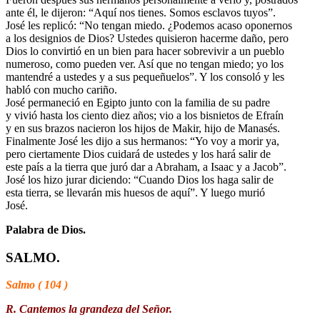
ante él, le dijeron: “Aquí nos tienes. Somos esclavos tuyos”.
José les replicó: “No tengan miedo. ¿Podemos acaso oponernos
a los designios de Dios? Ustedes quisieron hacerme daño, pero
Dios lo convirtió en un bien para hacer sobrevivir a un pueblo
numeroso, como pueden ver. Así que no tengan miedo; yo los
mantendré a ustedes y a sus pequeñuelos”. Y los consoló y les
habló con mucho cariño.
José permaneció en Egipto junto con la familia de su padre
y vivió hasta los ciento diez años; vio a los bisnietos de Efraín
y en sus brazos nacieron los hijos de Makir, hijo de Manasés.
Finalmente José les dijo a sus hermanos: “Yo voy a morir ya,
pero ciertamente Dios cuidará de ustedes y los hará salir de
este país a la tierra que juró dar a Abraham, a Isaac y a Jacob”.
José los hizo jurar diciendo: “Cuando Dios los haga salir de
esta tierra, se llevarán mis huesos de aquí”. Y luego murió
José.
Palabra de Dios.
SALMO.
Salmo ( 104 )
R. Cantemos la grandeza del Señor.