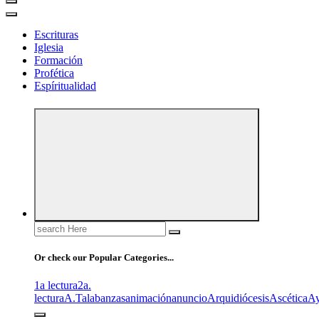
Escrituras
Iglesia
Formación
Profética
Espíritualidad
Search
for:
Or check our Popular Categories...
1a lectura
2a.
lectura
A.T
alabanzas
animación
anuncio
Arquidiócesis
Ascética
A