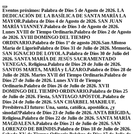
Skip
to
Eventos próximos:
Palabra de Dios 5 de Agosto de 2026. LA
content
DEDICACIÓN DE LA BASÍLICA DE SANTA MARÍA LA
MAYOR.
Palabra de Dios 4 de Agosto de 2026. SAN JUAN
MARÍA VIANNEY.
Palabra de Dios 3 de Agosto de 2026.
Lunes XVIII de Tiempo Ordinario.
Palabra de Dios 2 de Agosto
de 2026. XVIII DOMINGO DEL TIEMPO
ORDINARIO.
Palabra de Dios 1º de agosto 2026.San Alfonso
María de Ligorio
Palabra de Dios 31 de Julio de 2026. Memoria,
SAN IGNACIO DE LOYOLA.
Palabra de Dios 30 de Julio del
2026. SANTA MARÍA DE JESÚS SACRAMENTADO
VENEGAS, Religiosa.
Palabra de Dios 29 de Julio de 2026.
SANTOS MARTA, MARÍA y LÁZARO.
Palabra de Dios 28 de
Julio de 2026. Martes XVII del Tiempo Ordinario.
Palabra de
Dios 27 de Julio de 2026. Lunes XVII de Tiempo
Ordinario.
Palabra de Dios 26 de Julio de 2026. XVII
DOMINGO DEL TIEMPO ORDINARIO.
Palabra de Dios 25
de Julio de 2026. Fiesta, SANTIAGO APÓSTOL.
Palabra de
Dios 24 de Julio de 2026. SAN CHÁRBEL MAKHLUF,
Presbítero.
El futuro: Una, santa, católica, apostólica, ¿y
sinodal?
Palabra de Dios 23 de Julio de 2026. ANTA BRÍGIDA,
Religiosa.
Palabra de Dios 22 de Julio de 2026. SANTA MARÍA
MAGDALENA.
Palabra de Dios 21 de Julio de 2026. SAN
LORENZO DE BRÍNDIS.
Palabra de Dios 18 de Julio de 2026.