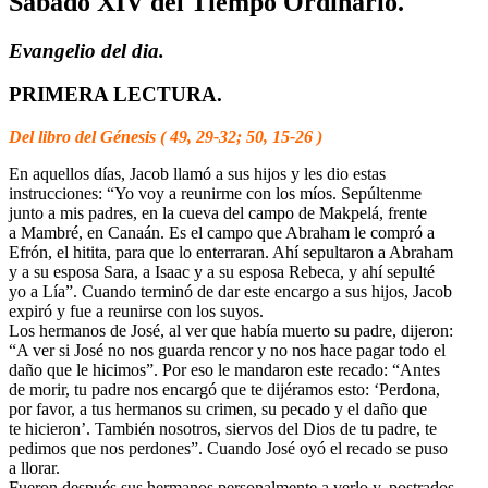
Sabado XIV del Tiempo Ordinario.
Evangelio del dia.
PRIMERA LECTURA.
Del libro del Génesis ( 49, 29-32; 50, 15-26 )
En aquellos días, Jacob llamó a sus hijos y les dio estas
instrucciones: “Yo voy a reunirme con los míos. Sepúltenme
junto a mis padres, en la cueva del campo de Makpelá, frente
a Mambré, en Canaán. Es el campo que Abraham le compró a
Efrón, el hitita, para que lo enterraran. Ahí sepultaron a Abraham
y a su esposa Sara, a Isaac y a su esposa Rebeca, y ahí sepulté
yo a Lía”. Cuando terminó de dar este encargo a sus hijos, Jacob
expiró y fue a reunirse con los suyos.
Los hermanos de José, al ver que había muerto su padre, dijeron:
“A ver si José no nos guarda rencor y no nos hace pagar todo el
daño que le hicimos”. Por eso le mandaron este recado: “Antes
de morir, tu padre nos encargó que te dijéramos esto: ‘Perdona,
por favor, a tus hermanos su crimen, su pecado y el daño que
te hicieron’. También nosotros, siervos del Dios de tu padre, te
pedimos que nos perdones”. Cuando José oyó el recado se puso
a llorar.
Fueron después sus hermanos personalmente a verlo y, postrados