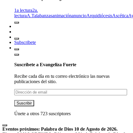
1a lectura
2a.
lectura
A.T
alabanzas
animación
anuncio
Arquidiócesis
Ascética
A
Subscribete
Suscríbete a Evangeliza Fuerte
Recibe cada día en tu correo electrónico las nuevas
publicaciones del sitio.
Dirección
de
email
Suscribir
Únete a otros 723 suscriptores
Eventos próximos:
Palabra de Dios 10 de Agosto de 2026.