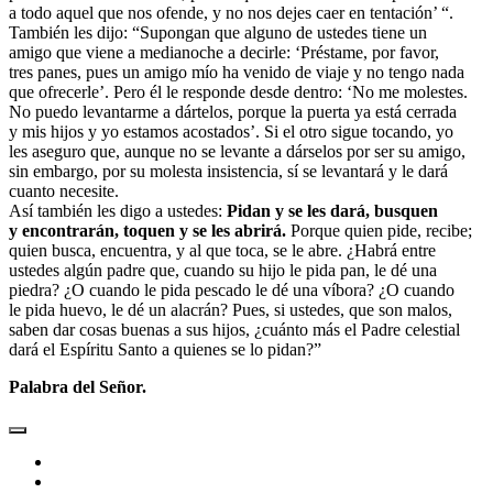
a todo aquel que nos ofende, y no nos dejes caer en tentación’ “.
También les dijo: “Supongan que alguno de ustedes tiene un
amigo que viene a medianoche a decirle: ‘Préstame, por favor,
tres panes, pues un amigo mío ha venido de viaje y no tengo nada
que ofrecerle’. Pero él le responde desde dentro: ‘No me molestes.
No puedo levantarme a dártelos, porque la puerta ya está cerrada
y mis hijos y yo estamos acostados’. Si el otro sigue tocando, yo
les aseguro que, aunque no se levante a dárselos por ser su amigo,
sin embargo, por su molesta insistencia, sí se levantará y le dará
cuanto necesite.
Así también les digo a ustedes:
Pidan y se les dará, busquen
y encontrarán, toquen y se les abrirá.
Porque quien pide, recibe;
quien busca, encuentra, y al que toca, se le abre. ¿Habrá entre
ustedes algún padre que, cuando su hijo le pida pan, le dé una
piedra? ¿O cuando le pida pescado le dé una víbora? ¿O cuando
le pida huevo, le dé un alacrán? Pues, si ustedes, que son malos,
saben dar cosas buenas a sus hijos, ¿cuánto más el Padre celestial
dará el Espíritu Santo a quienes se lo pidan?”
Palabra del Señor.