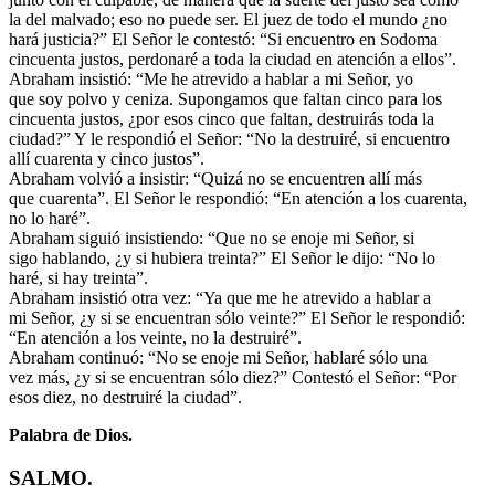
la del malvado; eso no puede ser. El juez de todo el mundo ¿no
hará justicia?” El Señor le contestó: “Si encuentro en Sodoma
cincuenta justos, perdonaré a toda la ciudad en atención a ellos”.
Abraham insistió: “Me he atrevido a hablar a mi Señor, yo
que soy polvo y ceniza. Supongamos que faltan cinco para los
cincuenta justos, ¿por esos cinco que faltan, destruirás toda la
ciudad?” Y le respondió el Señor: “No la destruiré, si encuentro
allí cuarenta y cinco justos”.
Abraham volvió a insistir: “Quizá no se encuentren allí más
que cuarenta”. El Señor le respondió: “En atención a los cuarenta,
no lo haré”.
Abraham siguió insistiendo: “Que no se enoje mi Señor, si
sigo hablando, ¿y si hubiera treinta?” El Señor le dijo: “No lo
haré, si hay treinta”.
Abraham insistió otra vez: “Ya que me he atrevido a hablar a
mi Señor, ¿y si se encuentran sólo veinte?” El Señor le respondió:
“En atención a los veinte, no la destruiré”.
Abraham continuó: “No se enoje mi Señor, hablaré sólo una
vez más, ¿y si se encuentran sólo diez?” Contestó el Señor: “Por
esos diez, no destruiré la ciudad”.
Palabra de Dios.
SALMO.