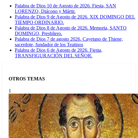
Palabra de Dios 10 de Agosto de 2026. Fiesta, SAN
LORENZO, Diácono y Mártir.
Palabra de Dios 9 de Agosto de 2026. XIX DOMINGO DEL
TIEMPO ORDINARIO.
Palabra de Dios 8 de Agosto de 2026. Memoria, SANTO
DOMINGO, Presbítero.
Palabra de Dios 7 de agosto 2026. Cayetano de Thiene,
sacerdote, fundador de los Teatinos
Palabra de Dios 6 de Agosto de 2026. Fiesta,
TRANSFIGURACIÓN DEL SEÑOR.
OTROS TEMAS
1