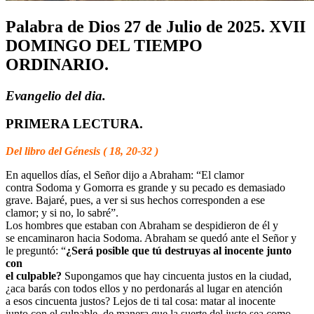
Palabra de Dios 27 de Julio de 2025. XVII
DOMINGO DEL TIEMPO
ORDINARIO.
Evangelio del dia.
PRIMERA LECTURA.
Del libro del Génesis ( 18, 20-32 )
En aquellos días, el Señor dijo a Abraham: “El clamor
contra Sodoma y Gomorra es grande y su pecado es demasiado
grave. Bajaré, pues, a ver si sus hechos corresponden a ese
clamor; y si no, lo sabré”.
Los hombres que estaban con Abraham se despidieron de él y
se encaminaron hacia Sodoma. Abraham se quedó ante el Señor y
le preguntó: “
¿Será posible que tú destruyas al inocente junto
con
el culpable?
Supongamos que hay cincuenta justos en la ciudad,
¿aca barás con todos ellos y no perdonarás al lugar en atención
a esos cincuenta justos? Lejos de ti tal cosa: matar al inocente
junto con el culpable, de manera que la suerte del justo sea como