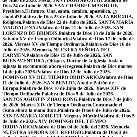
de Julio de 2026. Fiesta, SANTIAGO APÓSTOL.
Palabra de
Dios 24 de Julio de 2026. SAN CHÁRBEL MAKHLUF,
Presbítero.
El futuro: Una, santa, católica, apostólica, ¿y
sinodal?
Palabra de Dios 23 de Julio de 2026. ANTA BRÍGIDA,
Religiosa.
Palabra de Dios 22 de Julio de 2026. SANTA MARÍA
MAGDALENA.
Palabra de Dios 21 de Julio de 2026. SAN
LORENZO DE BRÍNDIS.
Palabra de Dios 18 de Julio de 2026.
Sabado XV de Tiempo Odinario.
Palabra de Dios 17 de Julio de
2026. Viernes XV de Tiempo Ordinario.
Palabra de Dios 16 de
Julio de 2026. Memoria, NUESTRA SEÑORA DEL
CARMEN.
Palabra de Dios 15 de Julio de 2026. SAN
BUENAVENTURA, Obispo y Doctor de la Iglesia.
Justa o
injusta la excomunión ahora el regreso.
Palabra de Dios martes
14 de julio 2026.
Palabra de Dios 12 de Julio de 2026.
DOMINGO XV DEL TIEMPO ORDINARIO.
Palabra de Dios
11 de Julio de 2026. SAN BENITO, Abad y Patrón de
Europa.
Palabra de Dios 10 de Julio de 2026. Jueves XIV de
Tiempo Ordinario.
Palabra de Dios 9 de Julio de 2026.
SANTOS AGUSTÍN ZHAO RONG.
Palabra de Dios 7 de julio
de 2026. Martes XIV de Tiempo Ordinario.
Consumado el
cisma ahora la mano dura.
Palabra de Dios 6 de Julio de 2026.
SANTA MARÍA GORETTI, Virgen y Mártir.
Palabra de Dios 5
de Julio de 2026. XIV DOMINGO DEL TIEMPO
ORDINARIO.
Palabra de Dios 04 de Julio del 2026. Memoria,
NUESTRA SEÑORA DEL REFUGIO.
Palabra de Dios 3 de