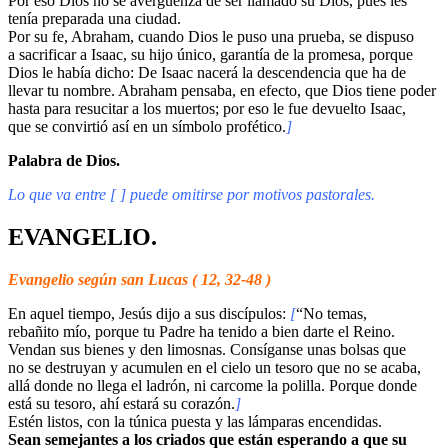
Por eso Dios no se avergüenza de ser llamado su Dios, pues les
tenía preparada una ciudad.
Por su fe, Abraham, cuando Dios le puso una prueba, se dispuso
a sacrificar a Isaac, su hijo único, garantía de la promesa, porque
Dios le había dicho: De Isaac nacerá la descendencia que ha de
llevar tu nombre. Abraham pensaba, en efecto, que Dios tiene poder
hasta para resucitar a los muertos; por eso le fue devuelto Isaac,
que se convirtió así en un símbolo profético.
]
Palabra de Dios.
Lo que va entre [ ] puede omitirse por motivos pastorales.
EVANGELIO.
Evangelio según san Lucas ( 12, 32-48 )
En aquel tiempo, Jesús dijo a sus discípulos:
[
“No temas,
rebañito mío, porque tu Padre ha tenido a bien darte el Reino.
Vendan sus bienes y den limosnas. Consíganse unas bolsas que
no se destruyan y acumulen en el cielo un tesoro que no se acaba,
allá donde no llega el ladrón, ni carcome la polilla. Porque donde
está su tesoro, ahí estará su corazón.
]
Estén listos, con la túnica puesta y las lámparas encendidas.
Sean semejantes a los criados que están esperando a que su