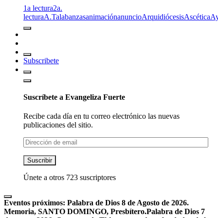
1a lectura
2a.
lectura
A.T
alabanzas
animación
anuncio
Arquidiócesis
Ascética
A
Subscribete
Suscríbete a Evangeliza Fuerte
Recibe cada día en tu correo electrónico las nuevas
publicaciones del sitio.
Dirección
de
email
Suscribir
Únete a otros 723 suscriptores
Eventos próximos:
Palabra de Dios 8 de Agosto de 2026.
Memoria, SANTO DOMINGO, Presbítero.
Palabra de Dios 7