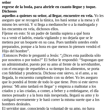
señor
regrese de la boda, para abrirle en cuanto llegue y toque.
Dichosos
aquellos a quienes su señor, al llegar, encuentre en vela.
Yo les
aseguro que se recogerá la túnica, los hará sentar a la mesa y él
mismo les servirá. Y si llega a medianoche o a la madrugada y
los encuentra en vela, dichosos ellos.
Fíjense en esto: Si un padre de familia supiera a qué hora
va a venir el ladrón, estaría vigilando y no dejaría que se le
metiera por un boquete en su casa. Pues también ustedes estén
preparados, porque a la hora en que menos lo piensen vendrá el
Hijo del hombre”.
[
Entonces Pedro le preguntó a Jesús: “¿Dices esta parábola sólo
por nosotros o por todos?” El Señor le respondió: “Supongan que
un administrador, puesto por su amo al frente de la servidumbre,
con el encargo de repartirles a su tiempo los alimentos, se porta
con fidelidad y prudencia. Dichoso este siervo, si el amo, a su
llegada, lo encuentra cumpliendo con su deber. Yo les aseguro
que lo pondrá al frente de todo lo que tiene. Pero si este siervo
piensa: ‘Mi amo tardará en llegar’ y empieza a maltratar a los
criados y a las criadas, a comer, a beber y a embriagarse, el día
menos pensado y a la hora más inesperada, llegará su amo y lo
castigará severamente y le hará correr la misma suerte que a los
hombres desleales.
El servidor que, conociendo la voluntad de su amo, no haya