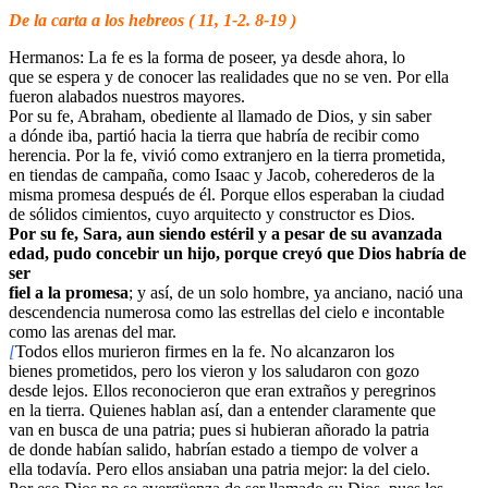
De la carta a los hebreos ( 11, 1-2. 8-19 )
Hermanos: La fe es la forma de poseer, ya desde ahora, lo
que se espera y de conocer las realidades que no se ven. Por ella
fueron alabados nuestros mayores.
Por su fe, Abraham, obediente al llamado de Dios, y sin saber
a dónde iba, partió hacia la tierra que habría de recibir como
herencia. Por la fe, vivió como extranjero en la tierra prometida,
en tiendas de campaña, como Isaac y Jacob, coherederos de la
misma promesa después de él. Porque ellos esperaban la ciudad
de sólidos cimientos, cuyo arquitecto y constructor es Dios.
Por su fe, Sara, aun siendo estéril y a pesar de su avanzada
edad, pudo concebir un hijo, porque creyó que Dios habría de
ser
fiel a la promesa
; y así, de un solo hombre, ya anciano, nació una
descendencia numerosa como las estrellas del cielo e incontable
como las arenas del mar.
[
Todos ellos murieron firmes en la fe. No alcanzaron los
bienes prometidos, pero los vieron y los saludaron con gozo
desde lejos. Ellos reconocieron que eran extraños y peregrinos
en la tierra. Quienes hablan así, dan a entender claramente que
van en busca de una patria; pues si hubieran añorado la patria
de donde habían salido, habrían estado a tiempo de volver a
ella todavía. Pero ellos ansiaban una patria mejor: la del cielo.