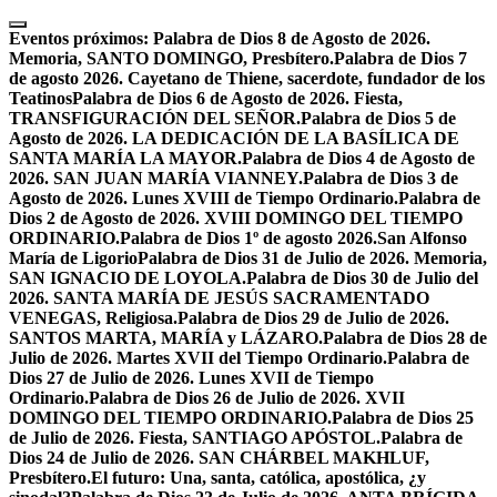
Skip
to
Eventos próximos:
Palabra de Dios 8 de Agosto de 2026.
content
Memoria, SANTO DOMINGO, Presbítero.
Palabra de Dios 7
de agosto 2026. Cayetano de Thiene, sacerdote, fundador de los
Teatinos
Palabra de Dios 6 de Agosto de 2026. Fiesta,
TRANSFIGURACIÓN DEL SEÑOR.
Palabra de Dios 5 de
Agosto de 2026. LA DEDICACIÓN DE LA BASÍLICA DE
SANTA MARÍA LA MAYOR.
Palabra de Dios 4 de Agosto de
2026. SAN JUAN MARÍA VIANNEY.
Palabra de Dios 3 de
Agosto de 2026. Lunes XVIII de Tiempo Ordinario.
Palabra de
Dios 2 de Agosto de 2026. XVIII DOMINGO DEL TIEMPO
ORDINARIO.
Palabra de Dios 1º de agosto 2026.San Alfonso
María de Ligorio
Palabra de Dios 31 de Julio de 2026. Memoria,
SAN IGNACIO DE LOYOLA.
Palabra de Dios 30 de Julio del
2026. SANTA MARÍA DE JESÚS SACRAMENTADO
VENEGAS, Religiosa.
Palabra de Dios 29 de Julio de 2026.
SANTOS MARTA, MARÍA y LÁZARO.
Palabra de Dios 28 de
Julio de 2026. Martes XVII del Tiempo Ordinario.
Palabra de
Dios 27 de Julio de 2026. Lunes XVII de Tiempo
Ordinario.
Palabra de Dios 26 de Julio de 2026. XVII
DOMINGO DEL TIEMPO ORDINARIO.
Palabra de Dios 25
de Julio de 2026. Fiesta, SANTIAGO APÓSTOL.
Palabra de
Dios 24 de Julio de 2026. SAN CHÁRBEL MAKHLUF,
Presbítero.
El futuro: Una, santa, católica, apostólica, ¿y