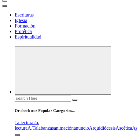
Escrituras
Iglesia
Formación
Profética
Espíritualidad
Search
for:
Or check our Popular Categories...
1a lectura
2a.
lectura
A.T
alabanzas
animación
anuncio
Arquidiócesis
Ascética
A