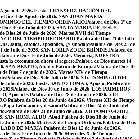
de Agosto de 2026. Fiesta, TRANSFIGURACIÓN DEL
de Dios 4 de Agosto de 2026. SAN JUAN MARÍA
VIII DOMINGO DEL TIEMPO ORDINARIO.
Palabra de Dios 1º de
e Dios 30 de Julio del 2026. SANTA MARÍA DE JESÚS
de Dios 28 de Julio de 2026. Martes XVII del Tiempo
I DOMINGO DEL TIEMPO ORDINARIO.
Palabra de Dios 25 de Julio
Una, santa, católica, apostólica, ¿y sinodal?
Palabra de Dios 23 de
 21 de Julio de 2026. SAN LORENZO DE BRÍNDIS.
Palabra de
alabra de Dios 16 de Julio de 2026. Memoria, NUESTRA
justa la excomunión ahora el regreso.
Palabra de Dios martes 14
2026. SAN BENITO, Abad y Patrón de Europa.
Palabra de Dios 10
 de Dios 7 de julio de 2026. Martes XIV de Tiempo
ir.
Palabra de Dios 5 de Julio de 2026. XIV DOMINGO DEL
 de Julio de 2026. Fiesta, SANTO TOMÁS, Apóstol.
Palabra de
io 2026
Palabra de Dios 30 de Junio de 2026. LOS PRIMEROS
O, Apóstoles.
Palabra de Dios 28 de Junio de 2026. XIII
RO.
Palabra de Dios 26 de Junio de 2026. Viernes XII de Tiempo
s.
Papa León amor y desamor
Palabra de Dios 24 de Junio del
io.
Palabra de Dios 21 de Junio de 2026. XII DOMINGO DEL
 2026. SAN ROMUALDO, Abad.
Palabra de Dios 18 de Junio de
 de Junio de 2026. Martes X de Tiempo Ordinaro.
Palabra de Dios
ACULADO DE MARÍA.
Palabra de Dios 12 de Junio de 2026.
a de Dios 10 de Junio de 2026. Miercoles X de Tiempo