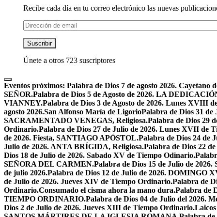
Recibe cada día en tu correo electrónico las nuevas publicacione
Dirección
de
email
Suscribir
Únete a otros 723 suscriptores
Eventos próximos:
Palabra de Dios 7 de agosto 2026. Cayetano d
SEÑOR.
Palabra de Dios 5 de Agosto de 2026. LA DEDI
VIANNEY.
Palabra de Dios 3 de Agosto de 2026. Lunes XVIII d
agosto 2026.San Alfonso María de Ligorio
Palabra de Dios 31 
SACRAMENTADO VENEGAS, Religiosa.
Palabra de Dios 2
Ordinario.
Palabra de Dios 27 de Julio de 2026. Lunes XVII de 
de 2026. Fiesta, SANTIAGO APÓSTOL.
Palabra de Dios 24 d
Julio de 2026. ANTA BRÍGIDA, Religiosa.
Palabra de Dios 22
Dios 18 de Julio de 2026. Sabado XV de Tiempo Odinario.
Palabr
SEÑORA DEL CARMEN.
Palabra de Dios 15 de Julio de 202
de julio 2026.
Palabra de Dios 12 de Julio de 2026. DOMIN
de Julio de 2026. Jueves XIV de Tiempo Ordinario.
Palabra de 
Ordinario.
Consumado el cisma ahora la mano dura.
Palabra de 
TIEMPO ORDINARIO.
Palabra de Dios 04 de Julio del 2
Dios 2 de Julio de 2026. Jueves XIII de Tiempo Ordinario.
Laicos
SANTOS MÁRTIRES DE LA IGLESIA ROMANA.
Palabra de