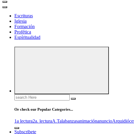
Escrituras
Iglesia
Formación
Profética
Espíritualidad
Search
for:
Or check our Popular Categories...
1a lectura
2a. lectura
A.T
alabanzas
animación
anuncio
Arquidióce
Subscribete