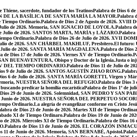
e Thiene, sacerdote, fundador de los Teatinos
Palabra de Dios 6 
CACIÓN DE LA BASÍLICA DE SANTA MARÍA LA MAYOR.
Palabra 
e Tiempo Ordinario.
Palabra de Dios 2 de Agosto de 2026. X
de Julio de 2026. Memoria, SAN IGNACIO DE LOYOLA.
Palabra d
9 de Julio de 2026. SANTOS MARTA, MARÍA y LÁZARO.
Palabra 
Tiempo Ordinario.
Palabra de Dios 26 de Julio de 2026. XVI
e Julio de 2026. SAN CHÁRBEL MAKHLUF, Presbítero.
El futuro: 
 de Julio de 2026. SANTA MARÍA MAGDALENA.
Palabra de Dios
a de Dios 17 de Julio de 2026. Viernes XV de Tiempo Ordinario.
P
6. SAN BUENAVENTURA, Obispo y Doctor de la Iglesia.
Justa o in
GO XV DEL TIEMPO ORDINARIO.
Palabra de Dios 11 de Julio de 
Dios 9 de Julio de 2026. SANTOS AGUSTÍN ZHAO RONG.
Palabra
Dios 6 de Julio de 2026. SANTA MARÍA GORETTI, Virgen y Márt
026. Memoria, NUESTRA SEÑORA DEL REFUGIO.
Palabra de Dios 3
 buscando predicar la homilía eucarística
Palabra de Dios 1º de jul
 Dios 29 de Junio de 2026. Solemnidad, SAN PEDRO Y SAN PABL
7 de Junio de 2026. NUESTRA SEÑORA DEL PERPETUO SOCOR
iempo Ordinario.
La alegría de evangelizar conforme en Cristo Jesú
labra de Dios 23 de Junio de 2026. Martes XII de Tiempo Ordinar
 Sabado XI de Tiempo Ordinaro.
Palabra de Dios 19 de Junio de
io de 2026. Miercoles XI de Tiempo Ordinario.
Palabra de Dios 16
O.
Palabra de Dios 13 de Junio de 2026. EL CORAZÓN INM
os 11 de Junio de 2026. Memoria, SAN BERNABÉ, Apóstol.
Palabr