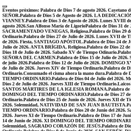
Skip
to
Eventos próximos:
Palabra de Dios 7 de agosto 2026. Cayetano d
content
SEÑOR.
Palabra de Dios 5 de Agosto de 2026. LA DEDI
VIANNEY.
Palabra de Dios 3 de Agosto de 2026. Lunes XVIII d
agosto 2026.San Alfonso María de Ligorio
Palabra de Dios 31 
SACRAMENTADO VENEGAS, Religiosa.
Palabra de Dios 2
Ordinario.
Palabra de Dios 27 de Julio de 2026. Lunes XVII de 
de 2026. Fiesta, SANTIAGO APÓSTOL.
Palabra de Dios 24 d
Julio de 2026. ANTA BRÍGIDA, Religiosa.
Palabra de Dios 22
Dios 18 de Julio de 2026. Sabado XV de Tiempo Odinario.
Palabr
SEÑORA DEL CARMEN.
Palabra de Dios 15 de Julio de 202
de julio 2026.
Palabra de Dios 12 de Julio de 2026. DOMIN
de Julio de 2026. Jueves XIV de Tiempo Ordinario.
Palabra de 
Ordinario.
Consumado el cisma ahora la mano dura.
Palabra de 
TIEMPO ORDINARIO.
Palabra de Dios 04 de Julio del 2
Dios 2 de Julio de 2026. Jueves XIII de Tiempo Ordinario.
Laicos
SANTOS MÁRTIRES DE LA IGLESIA ROMANA.
Palabra de
DOMINGO DEL TIEMPO ORDINARIO.
Palabra de Dios 2
Ordinario.
Palabra de Dios 25 de Junio de 2026. Jueves XII de T
2026. Solemnidad, NATIVIDAD DE SAN JUAN BAUTISTA.
Pa
TIEMPO ORDINARIO.
Palabra de Dios 20 de Junio del 2026.
2026. Jueves XI de Tiempo Ordinario.
Palabra de Dios 17 de Jun
14 de Junio de 2026. XI DOMINGO DEL TIEMPO ORDINARI
Solemnidad, SAGRADO CORAZÓN DE JESÚS.
Palabra de Di