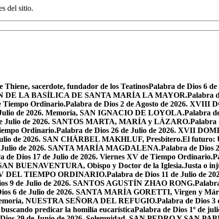
s del sitio.
e Thiene, sacerdote, fundador de los Teatinos
Palabra de Dios 6 
CACIÓN DE LA BASÍLICA DE SANTA MARÍA LA MAYOR.
Palabra 
e Tiempo Ordinario.
Palabra de Dios 2 de Agosto de 2026. X
de Julio de 2026. Memoria, SAN IGNACIO DE LOYOLA.
Palabra d
9 de Julio de 2026. SANTOS MARTA, MARÍA y LÁZARO.
Palabra 
Tiempo Ordinario.
Palabra de Dios 26 de Julio de 2026. XVI
e Julio de 2026. SAN CHÁRBEL MAKHLUF, Presbítero.
El futuro: 
 de Julio de 2026. SANTA MARÍA MAGDALENA.
Palabra de Dios
a de Dios 17 de Julio de 2026. Viernes XV de Tiempo Ordinario.
P
6. SAN BUENAVENTURA, Obispo y Doctor de la Iglesia.
Justa o in
GO XV DEL TIEMPO ORDINARIO.
Palabra de Dios 11 de Julio de 
Dios 9 de Julio de 2026. SANTOS AGUSTÍN ZHAO RONG.
Palabra
Dios 6 de Julio de 2026. SANTA MARÍA GORETTI, Virgen y Márt
026. Memoria, NUESTRA SEÑORA DEL REFUGIO.
Palabra de Dios 3
 buscando predicar la homilía eucarística
Palabra de Dios 1º de jul
 Dios 29 de Junio de 2026. Solemnidad, SAN PEDRO Y SAN PABL