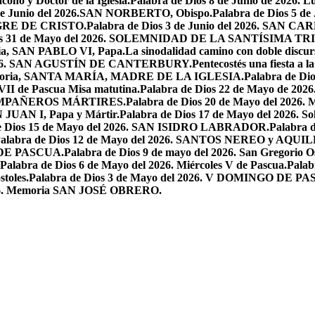
ono y Doctor de la Iglesia.
Palabra de Dios 8 de Junio de 2026. L
 de Junio del 2026.SAN NORBERTO, Obispo.
Palabra de Dios 5 d
ANGRE DE CRISTO.
Palabra de Dios 3 de Junio del 2026. SAN 
ios 31 de Mayo del 2026. SOLEMNIDAD DE LA SANTÍSIMA TR
ria, SAN PABLO VI, Papa.
La sinodalidad camino con doble discur
l 2026. SAN AGUSTÍN DE CANTERBURY.
Pentecostés una fiesta a l
 Memoria, SANTA MARÍA, MADRE DE LA IGLESIA.
Palabra de Di
VII de Pascua Misa matutina.
Palabra de Dios 22 de Mayo de 20
OMPAÑEROS MÁRTIRES.
Palabra de Dios 20 de Mayo del 2026. M
N JUAN I, Papa y Mártir.
Palabra de Dios 17 de Mayo del 2026
e Dios 15 de Mayo del 2026. SAN ISIDRO LABRADOR.
Palabra 
alabra de Dios 12 de Mayo del 2026. SANTOS NEREO y AQUIL
O DE PASCUA.
Palabra de Dios 9 de mayo del 2026. San Gregorio Os
Palabra de Dios 6 de Mayo del 2026. Miércoles V de Pascua.
Palab
toles.
Palabra de Dios 3 de Mayo del 2026. V DOMINGO DE P
2026. Memoria SAN JOSÉ OBRERO.