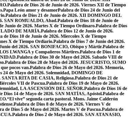
RO.
Palabra de Dios 26 de Junio de 2026. Viernes XII de Tiempo
s.
Papa León amor y desamor
Palabra de Dios 24 de Junio del
io.
Palabra de Dios 21 de Junio de 2026. XII DOMINGO DEL
 2026. SAN ROMUALDO, Abad.
Palabra de Dios 18 de Junio de
 de Junio de 2026. Martes X de Tiempo Ordinaro.
Palabra de Dios
ACULADO DE MARÍA.
Palabra de Dios 12 de Junio de 2026.
a de Dios 10 de Junio de 2026. Miercoles X de Tiempo
unes X de Tiempo Ordiario.
Palabra de Dios 7 de Junio del 2026.
e Junio del 2026. SAN BONIFACIO, Obispo y Mártir.
Palabra de
CARLOS LWANGA y Compañeros Mártires.
Palabra de Dios 1 de
INIDAD.
Palabra de Dios 30 de Mayo del 2026. Sabado VIII de
so.
Palabra de Dios 28 de Mayo del 2026. JESUCRISTO, SUMO
a que pocos van.
Palabra de Dios 26 de Mayo del 2026. Memoria,
os 24 de Mayo del 2026. Solemnidad, DOMINGO DE
26. SANTA RITA DE CASIA, Religiosa.
Palabra de Dios 21 de
iércoles VII de Pascua.
Palabra de Dios 19 de Mayo de 2026.
. Solemnidad, LA ASCENSIÓN DEL SEÑOR.
Palabra de Dios 16 de
de Dios 14 de Mayo de 2026. SAN MATÍAS, Apóstol.
Palabra de
EO.
“El vive” segunda carta pastoral. Mons. Jaime Calderón
tiense.
Palabra de Dios 8 de Mayo de 2026. Viernes V de
ra de Dios 5 de Mayo del 2026. Martes V de Pascua.
Palabra de
ASCUA.
Palabra de Dios 2 de Mayo del 2026. SAN ATANASIO,