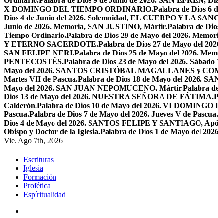
Ordinario.
Palabra de Dios 9 de Junio de 2026. SAN EFRÉN, Diác
X DOMINGO DEL TIEMPO ORDINARIO.
Palabra de Dios 6
Dios 4 de Junio del 2026. Solemnidad, EL CUERPO Y LA S
Junio de 2026. Memoria, SAN JUSTINO, Mártir.
Palabra de D
Tiempo Ordinario.
Palabra de Dios 29 de Mayo del 2026. Memo
Y ETERNO SACERDOTE.
Palabra de Dios 27 de Mayo de
SAN FELIPE NERI.
Palabra de Dios 25 de Mayo del 2026.
PENTECOSTÉS.
Palabra de Dios 23 de Mayo del 2026. Sábado 
Mayo del 2026. SANTOS CRISTÓBAL MAGALLANES y C
Martes VII de Pascua.
Palabra de Dios 18 de Mayo del 2026. SA
Mayo del 2026. SAN JUAN NEPOMUCENO, Mártir.
Palabra d
Dios 13 de Mayo del 2026. NUESTRA SEÑORA DE FÁTIMA.
P
Calderón.
Palabra de Dios 10 de Mayo del 2026. VI DOMING
Pascua.
Palabra de Dios 7 de Mayo del 2026. Jueves V de Pascua.
Dios 4 de Mayo del 2026. SANTOS FELIPE Y SANTIAGO, Após
Obispo y Doctor de la Iglesia.
Palabra de Dios 1 de Mayo del 
Vie. Ago 7th, 2026
Escrituras
Iglesia
Formación
Profética
Espíritualidad