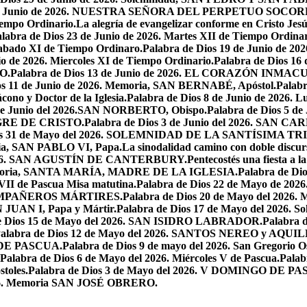
7 de Junio de 2026. NUESTRA SEÑORA DEL PERPETUO SOCOR
iempo Ordinario.
La alegría de evangelizar conforme en Cristo Jesú
labra de Dios 23 de Junio de 2026. Martes XII de Tiempo Ordinar
 Sabado XI de Tiempo Ordinaro.
Palabra de Dios 19 de Junio de
io de 2026. Miercoles XI de Tiempo Ordinario.
Palabra de Dios 16
O.
Palabra de Dios 13 de Junio de 2026. EL CORAZÓN INM
os 11 de Junio de 2026. Memoria, SAN BERNABÉ, Apóstol.
Palabr
ono y Doctor de la Iglesia.
Palabra de Dios 8 de Junio de 2026. L
 de Junio del 2026.SAN NORBERTO, Obispo.
Palabra de Dios 5 d
ANGRE DE CRISTO.
Palabra de Dios 3 de Junio del 2026. SAN 
ios 31 de Mayo del 2026. SOLEMNIDAD DE LA SANTÍSIMA TR
ria, SAN PABLO VI, Papa.
La sinodalidad camino con doble discur
l 2026. SAN AGUSTÍN DE CANTERBURY.
Pentecostés una fiesta a l
 Memoria, SANTA MARÍA, MADRE DE LA IGLESIA.
Palabra de Di
VII de Pascua Misa matutina.
Palabra de Dios 22 de Mayo de 20
OMPAÑEROS MÁRTIRES.
Palabra de Dios 20 de Mayo del 2026. M
N JUAN I, Papa y Mártir.
Palabra de Dios 17 de Mayo del 2026
e Dios 15 de Mayo del 2026. SAN ISIDRO LABRADOR.
Palabra 
alabra de Dios 12 de Mayo del 2026. SANTOS NEREO y AQUIL
O DE PASCUA.
Palabra de Dios 9 de mayo del 2026. San Gregorio Os
Palabra de Dios 6 de Mayo del 2026. Miércoles V de Pascua.
Palab
toles.
Palabra de Dios 3 de Mayo del 2026. V DOMINGO DE P
2026. Memoria SAN JOSÉ OBRERO.