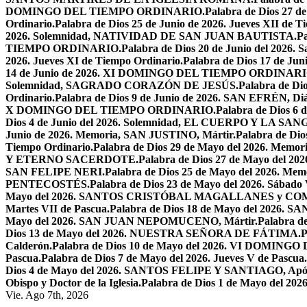
DOMINGO DEL TIEMPO ORDINARIO.
Palabra de Dios 2
Ordinario.
Palabra de Dios 25 de Junio de 2026. Jueves XII de T
2026. Solemnidad, NATIVIDAD DE SAN JUAN BAUTISTA.
Pa
TIEMPO ORDINARIO.
Palabra de Dios 20 de Junio del 2026.
2026. Jueves XI de Tiempo Ordinario.
Palabra de Dios 17 de Jun
14 de Junio de 2026. XI DOMINGO DEL TIEMPO ORDINARI
Solemnidad, SAGRADO CORAZÓN DE JESÚS.
Palabra de Di
Ordinario.
Palabra de Dios 9 de Junio de 2026. SAN EFRÉN, Diác
X DOMINGO DEL TIEMPO ORDINARIO.
Palabra de Dios 6
Dios 4 de Junio del 2026. Solemnidad, EL CUERPO Y LA S
Junio de 2026. Memoria, SAN JUSTINO, Mártir.
Palabra de D
Tiempo Ordinario.
Palabra de Dios 29 de Mayo del 2026. Memo
Y ETERNO SACERDOTE.
Palabra de Dios 27 de Mayo de
SAN FELIPE NERI.
Palabra de Dios 25 de Mayo del 2026.
PENTECOSTÉS.
Palabra de Dios 23 de Mayo del 2026. Sábado 
Mayo del 2026. SANTOS CRISTÓBAL MAGALLANES y C
Martes VII de Pascua.
Palabra de Dios 18 de Mayo del 2026. SA
Mayo del 2026. SAN JUAN NEPOMUCENO, Mártir.
Palabra d
Dios 13 de Mayo del 2026. NUESTRA SEÑORA DE FÁTIMA.
P
Calderón.
Palabra de Dios 10 de Mayo del 2026. VI DOMING
Pascua.
Palabra de Dios 7 de Mayo del 2026. Jueves V de Pascua.
Dios 4 de Mayo del 2026. SANTOS FELIPE Y SANTIAGO, Após
Obispo y Doctor de la Iglesia.
Palabra de Dios 1 de Mayo del 
Vie. Ago 7th, 2026