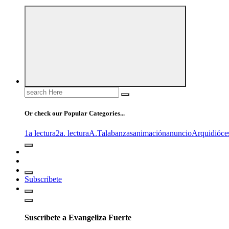
Search
for:
Or check our Popular Categories...
1a lectura
2a. lectura
A.T
alabanzas
animación
anuncio
Arquidióce
Subscribete
Suscríbete a Evangeliza Fuerte