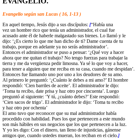
EVANGELIO.
Evangelio según san Lucas ( 16, 1-13 )
En aquel tiempo, Jesús dijo a sus discípulos:
[
“Había una
vez un hombre rico que tenía un administrador, el cual fue
acusado ante él de haberle malgastado sus bienes. Lo llamó y le
dijo: ‘¿Es cierto lo que me han dicho de ti? Dame cuenta de tu
trabajo, porque en adelante ya no serás administrador’.
Entonces el administrador se puso a pensar: ‘¿Qué voy a hacer
ahora que me quitan el trabajo? No tengo fuerzas para trabajar la
tierra y me da vergüenza pedir limosna. Ya sé lo que voy a hacer,
para tener a alguien que me reciba en su casa, cuando me despidan’.
Entonces fue llamando uno por uno a los deudores de su amo.
Al primero le preguntó: ‘¿Cuánto le debes a mi amo?’ El hombre
respondió: ‘Cien barriles de aceite’. El administrador le dijo:
‘Toma tu recibo, date prisa y haz otro por cincuenta’. Luego
preguntó al siguiente: ‘Y tú, ¿cuánto debes?’ Este respondió:
‘Cien sacos de trigo’. El administrador le dijo: ‘Toma tu recibo
y haz otro por ochenta’
El amo tuvo que reconocer que su mal administrador había
procedido con habilidad. Pues los que pertenecen a este mundo
son más hábiles en sus negocios que los que pertenecen a la luz.
Y yo les digo: Con el dinero, tan lleno de injusticias, gánense
amigos que, cuando ustedes mueran, los reciban en el cielo.
]