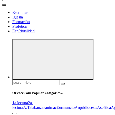
Escrituras
Iglesia
Formación
Profética
Espíritualidad
Search
for:
Or check our Popular Categories...
1a lectura
2a.
lectura
A.T
alabanzas
animación
anuncio
Arquidiócesis
Ascética
A