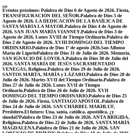
Skip
to
Eventos próximos:
Palabra de Dios 6 de Agosto de 2026. Fiesta,
content
TRANSFIGURACIÓN DEL SEÑOR.
Palabra de Dios 5 de
Agosto de 2026. LA DEDICACIÓN DE LA BASÍLICA DE
SANTA MARÍA LA MAYOR.
Palabra de Dios 4 de Agosto de
2026. SAN JUAN MARÍA VIANNEY.
Palabra de Dios 3 de
Agosto de 2026. Lunes XVIII de Tiempo Ordinario.
Palabra de
Dios 2 de Agosto de 2026. XVIII DOMINGO DEL TIEMPO
ORDINARIO.
Palabra de Dios 1º de agosto 2026.San Alfonso
María de Ligorio
Palabra de Dios 31 de Julio de 2026. Memoria,
SAN IGNACIO DE LOYOLA.
Palabra de Dios 30 de Julio del
2026. SANTA MARÍA DE JESÚS SACRAMENTADO
VENEGAS, Religiosa.
Palabra de Dios 29 de Julio de 2026.
SANTOS MARTA, MARÍA y LÁZARO.
Palabra de Dios 28 de
Julio de 2026. Martes XVII del Tiempo Ordinario.
Palabra de
Dios 27 de Julio de 2026. Lunes XVII de Tiempo
Ordinario.
Palabra de Dios 26 de Julio de 2026. XVII
DOMINGO DEL TIEMPO ORDINARIO.
Palabra de Dios 25
de Julio de 2026. Fiesta, SANTIAGO APÓSTOL.
Palabra de
Dios 24 de Julio de 2026. SAN CHÁRBEL MAKHLUF,
Presbítero.
El futuro: Una, santa, católica, apostólica, ¿y
sinodal?
Palabra de Dios 23 de Julio de 2026. ANTA BRÍGIDA,
Religiosa.
Palabra de Dios 22 de Julio de 2026. SANTA MARÍA
MAGDALENA.
Palabra de Dios 21 de Julio de 2026. SAN