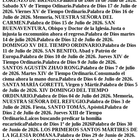
LORENZO DE BRÍNDIS.
Palabra de Dios 18 de Julio de 2026.
Sabado XV de Tiempo Odinario.
Palabra de Dios 17 de Julio de
2026. Viernes XV de Tiempo Ordinario.
Palabra de Dios 16 de
Julio de 2026. Memoria, NUESTRA SEÑORA DEL
CARMEN.
Palabra de Dios 15 de Julio de 2026. SAN
BUENAVENTURA, Obispo y Doctor de la Iglesia.
Justa o
injusta la excomunión ahora el regreso.
Palabra de Dios martes
14 de julio 2026.
Palabra de Dios 12 de Julio de 2026.
DOMINGO XV DEL TIEMPO ORDINARIO.
Palabra de Dios
11 de Julio de 2026. SAN BENITO, Abad y Patrón de
Europa.
Palabra de Dios 10 de Julio de 2026. Jueves XIV de
Tiempo Ordinario.
Palabra de Dios 9 de Julio de 2026.
SANTOS AGUSTÍN ZHAO RONG.
Palabra de Dios 7 de julio
de 2026. Martes XIV de Tiempo Ordinario.
Consumado el
cisma ahora la mano dura.
Palabra de Dios 6 de Julio de 2026.
SANTA MARÍA GORETTI, Virgen y Mártir.
Palabra de Dios 5
de Julio de 2026. XIV DOMINGO DEL TIEMPO
ORDINARIO.
Palabra de Dios 04 de Julio del 2026. Memoria,
NUESTRA SEÑORA DEL REFUGIO.
Palabra de Dios 3 de
Julio de 2026. Fiesta, SANTO TOMÁS, Apóstol.
Palabra de
Dios 2 de Julio de 2026. Jueves XIII de Tiempo
Ordinario.
Laicos buscando predicar la homilía
eucarística
Palabra de Dios 1º de julio 2026
Palabra de Dios 30
de Junio de 2026. LOS PRIMEROS SANTOS MÁRTIRES DE
LA IGLESIA ROMANA.
Palabra de Dios 29 de Junio de 2026.