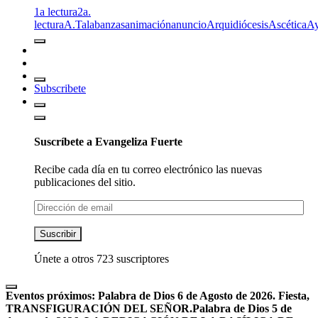
1a lectura
2a.
lectura
A.T
alabanzas
animación
anuncio
Arquidiócesis
Ascética
A
Subscribete
Suscríbete a Evangeliza Fuerte
Recibe cada día en tu correo electrónico las nuevas
publicaciones del sitio.
Dirección
de
email
Suscribir
Únete a otros 723 suscriptores
Eventos próximos:
Palabra de Dios 6 de Agosto de 2026. Fiesta,
TRANSFIGURACIÓN DEL SEÑOR.
Palabra de Dios 5 de