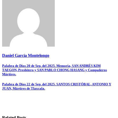
Daniel García Montelongo
Navegación
Palabra de Dios 20 de Sep. del 2025. Memoria, SAN ANDRÉS KIM
TAEGON, Presbítero y SAN PABLO CHONG HASANG y Compañeros
de
Mártires.
entradas
Palabra de Dios 22 de Sep. del 2025. SANTOS CRISTÓBAL, ANTONIO Y
JUAN, Mártires de Tlaxcala.
Related Posts