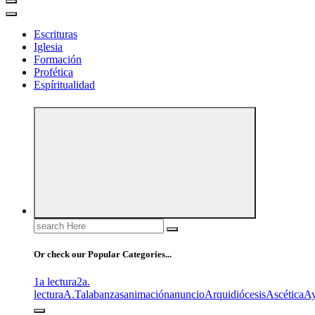
Escrituras
Iglesia
Formación
Profética
Espíritualidad
Search
for:
Or check our Popular Categories...
1a lectura
2a.
lectura
A.T
alabanzas
animación
anuncio
Arquidiócesis
Ascética
A