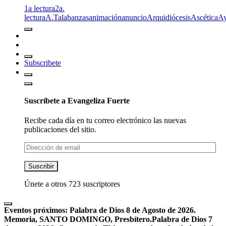
1a lectura
2a.
lectura
A.T
alabanzas
animación
anuncio
Arquidiócesis
Ascética
A
Subscribete
Suscríbete a Evangeliza Fuerte
Recibe cada día en tu correo electrónico las nuevas
publicaciones del sitio.
Dirección
de
email
Suscribir
Únete a otros 723 suscriptores
Eventos próximos:
Palabra de Dios 8 de Agosto de 2026.
Memoria, SANTO DOMINGO, Presbítero.
Palabra de Dios 7