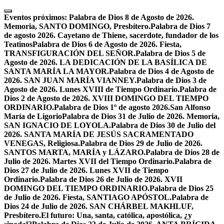
Skip
to
Eventos próximos:
Palabra de Dios 8 de Agosto de 2026.
content
Memoria, SANTO DOMINGO, Presbítero.
Palabra de Dios 7
de agosto 2026. Cayetano de Thiene, sacerdote, fundador de los
Teatinos
Palabra de Dios 6 de Agosto de 2026. Fiesta,
TRANSFIGURACIÓN DEL SEÑOR.
Palabra de Dios 5 de
Agosto de 2026. LA DEDICACIÓN DE LA BASÍLICA DE
SANTA MARÍA LA MAYOR.
Palabra de Dios 4 de Agosto de
2026. SAN JUAN MARÍA VIANNEY.
Palabra de Dios 3 de
Agosto de 2026. Lunes XVIII de Tiempo Ordinario.
Palabra de
Dios 2 de Agosto de 2026. XVIII DOMINGO DEL TIEMPO
ORDINARIO.
Palabra de Dios 1º de agosto 2026.San Alfonso
María de Ligorio
Palabra de Dios 31 de Julio de 2026. Memoria,
SAN IGNACIO DE LOYOLA.
Palabra de Dios 30 de Julio del
2026. SANTA MARÍA DE JESÚS SACRAMENTADO
VENEGAS, Religiosa.
Palabra de Dios 29 de Julio de 2026.
SANTOS MARTA, MARÍA y LÁZARO.
Palabra de Dios 28 de
Julio de 2026. Martes XVII del Tiempo Ordinario.
Palabra de
Dios 27 de Julio de 2026. Lunes XVII de Tiempo
Ordinario.
Palabra de Dios 26 de Julio de 2026. XVII
DOMINGO DEL TIEMPO ORDINARIO.
Palabra de Dios 25
de Julio de 2026. Fiesta, SANTIAGO APÓSTOL.
Palabra de
Dios 24 de Julio de 2026. SAN CHÁRBEL MAKHLUF,
Presbítero.
El futuro: Una, santa, católica, apostólica, ¿y