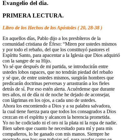
Evangelio del dia.
PRIMERA LECTURA.
Libro de los Hechos de los Apóstoles ( 20, 28-38 )
En aquellos días, Pablo dijo a los presbíteros de la
comunidad cristiana de Éfeso: “Miren por ustedes mismos
y por todo el rebaño, del que los constituyó pastores el
Espíritu Santo, para apacentar a la Iglesia que Dios adquirió
con la sangre de su Hijo.
Yo sé que después de mi partida, se introducirán entre
ustedes lobos rapaces, que no tendrán piedad del rebaño
y sé que, de entre ustedes mismos, surgirán hombres que
predicarán doctrinas perversas y arrastrarán a los fieles
detrás de sí. Por eso estén alerta. Acuérdense que durante
tres años, ni de día ni de noche he dejado de aconsejar,
con lágrimas en los ojos, a cada uno de ustedes.
Ahora los encomiendo a Dios y a su palabra salvadora,
la cual tiene fuerza para que todos los consagrados a Dios
crezcan en el espíritu y alcancen la herencia prometida.
Yo no he codiciado ni el oro ni la plata ni la ropa de nadie.
Bien saben que cuanto he necesitado para mí y para mis
compañeros, lo he ganado con mis manos. Siempre he
mostrado que hay que trabajar así, para ayudar como se