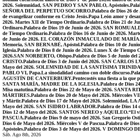
2026. Solemnidad, SAN PEDRO Y SAN PABLO, Apóstoles.
Pal
SEÑORA DEL PERPETUO SOCORRO.
Palabra de Dios 26 de
de evangelizar conforme en Cristo Jesús.
Papa León amor y desa
2026. Martes XII de Tiempo Ordinario.
Palabra de Dios 21 de
Ordinaro.
Palabra de Dios 19 de Junio de 2026. SAN ROMUAL
de Tiempo Ordinario.
Palabra de Dios 16 de Junio de 2026. Mar
de Junio de 2026. EL CORAZÓN INMACULADO DE MARÍA
Memoria, SAN BERNABÉ, Apóstol.
Palabra de Dios 10 de Juni
Iglesia.
Palabra de Dios 8 de Junio de 2026. Lunes X de Tiempo O
2026.SAN NORBERTO, Obispo.
Palabra de Dios 5 de Junio de
CRISTO.
Palabra de Dios 3 de Junio del 2026. SAN CARLOS
Mayo del 2026. SOLEMNIDAD DE LA SANTÍSIMA TRINID
PABLO VI, Papa.
La sinodalidad camino con doble discurso.
Pal
AGUSTÍN DE CANTERBURY.
Pentecostés una fiesta a la que 
SANTA MARÍA, MADRE DE LA IGLESIA.
Palabra de Dios
Misa matutina.
Palabra de Dios 22 de Mayo de 2026. SANTA RI
MÁRTIRES.
Palabra de Dios 20 de Mayo del 2026. Miércoles VI
y Mártir.
Palabra de Dios 17 de Mayo del 2026. Solemnidad,
Mayo del 2026. SAN ISIDRO LABRADOR.
Palabra de Dios 14
Dios 12 de Mayo del 2026. SANTOS NEREO y AQUILEO.
“El v
PASCUA.
Palabra de Dios 9 de mayo del 2026. San Gregorio Osti
Dios 6 de Mayo del 2026. Miércoles V de Pascua.
Palabra de Dios
Apóstoles.
Palabra de Dios 3 de Mayo del 2026. V DOMINGO 
Sáb. Ago 8th, 2026