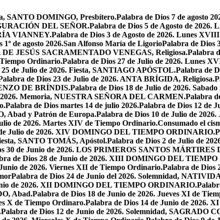
oria, SANTO DOMINGO, Presbítero.
Palabra de Dios 7 de agosto 20
NSFIGURACIÓN DEL SEÑOR.
Palabra de Dios 5 de Agosto de 
MARÍA VIANNEY.
Palabra de Dios 3 de Agosto de 2026. Lunes XVII
s 1º de agosto 2026.San Alfonso María de Ligorio
Palabra de Dios
MARÍA DE JESÚS SACRAMENTADO VENEGAS, Religiosa.
Palabra 
l Tiempo Ordinario.
Palabra de Dios 27 de Julio de 2026. Lunes XV
s 25 de Julio de 2026. Fiesta, SANTIAGO APÓSTOL.
Palabra de 
Palabra de Dios 23 de Julio de 2026. ANTA BRÍGIDA, Religiosa.
P
LORENZO DE BRÍNDIS.
Palabra de Dios 18 de Julio de 2026. Sabad
io de 2026. Memoria, NUESTRA SEÑORA DEL CARMEN.
Palabra 
o.
Palabra de Dios martes 14 de julio 2026.
Palabra de Dios 12 d
O, Abad y Patrón de Europa.
Palabra de Dios 10 de Julio de 2026
julio de 2026. Martes XIV de Tiempo Ordinario.
Consumado el cism
 5 de Julio de 2026. XIV DOMINGO DEL TIEMPO ORDINARIO.
P
. Fiesta, SANTO TOMÁS, Apóstol.
Palabra de Dios 2 de Julio de 202
Dios 30 de Junio de 2026. LOS PRIMEROS SANTOS MÁRTIRE
abra de Dios 28 de Junio de 2026. XIII DOMINGO DEL TIEM
 Junio de 2026. Viernes XII de Tiempo Ordinario.
Palabra de Dios 
mor
Palabra de Dios 24 de Junio del 2026. Solemnidad, NAT
 Junio de 2026. XII DOMINGO DEL TIEMPO ORDINARIO.
Palabr
DO, Abad.
Palabra de Dios 18 de Junio de 2026. Jueves XI de Tiem
tes X de Tiempo Ordinaro.
Palabra de Dios 14 de Junio de 20
.
Palabra de Dios 12 de Junio de 2026. Solemnidad, SAGRAD