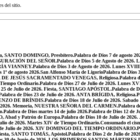
s del sitio.
oria, SANTO DOMINGO, Presbítero.
Palabra de Dios 7 de agosto 20
NSFIGURACIÓN DEL SEÑOR.
Palabra de Dios 5 de Agosto de 
MARÍA VIANNEY.
Palabra de Dios 3 de Agosto de 2026. Lunes XVII
s 1º de agosto 2026.San Alfonso María de Ligorio
Palabra de Dios
MARÍA DE JESÚS SACRAMENTADO VENEGAS, Religiosa.
Palabra 
l Tiempo Ordinario.
Palabra de Dios 27 de Julio de 2026. Lunes XV
s 25 de Julio de 2026. Fiesta, SANTIAGO APÓSTOL.
Palabra de 
Palabra de Dios 23 de Julio de 2026. ANTA BRÍGIDA, Religiosa.
P
LORENZO DE BRÍNDIS.
Palabra de Dios 18 de Julio de 2026. Sabad
io de 2026. Memoria, NUESTRA SEÑORA DEL CARMEN.
Palabra 
o.
Palabra de Dios martes 14 de julio 2026.
Palabra de Dios 12 d
O, Abad y Patrón de Europa.
Palabra de Dios 10 de Julio de 2026
julio de 2026. Martes XIV de Tiempo Ordinario.
Consumado el cism
 5 de Julio de 2026. XIV DOMINGO DEL TIEMPO ORDINARIO.
P
. Fiesta, SANTO TOMÁS, Apóstol.
Palabra de Dios 2 de Julio de 202
Dios 30 de Junio de 2026. LOS PRIMEROS SANTOS MÁRTIRE