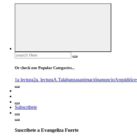
Search
for:
Or check our Popular Categories...
1a lectura
2a. lectura
A.T
alabanzas
animación
anuncio
Arquidióce
Subscribete
Suscríbete a Evangeliza Fuerte