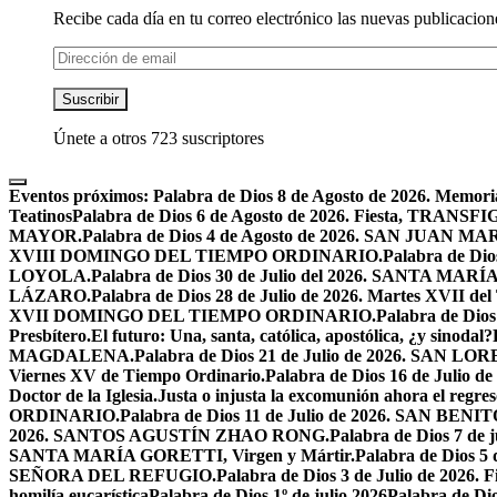
Recibe cada día en tu correo electrónico las nuevas publicacione
Dirección
de
email
Suscribir
Únete a otros 723 suscriptores
Eventos próximos:
Palabra de Dios 8 de Agosto de 2026. Mem
Teatinos
Palabra de Dios 6 de Agosto de 2026. Fiesta, TRA
MAYOR.
Palabra de Dios 4 de Agosto de 2026. SAN JUAN 
XVIII DOMINGO DEL TIEMPO ORDINARIO.
Palabra de Dio
LOYOLA.
Palabra de Dios 30 de Julio del 2026. SANTA 
LÁZARO.
Palabra de Dios 28 de Julio de 2026. Martes XVII de
XVII DOMINGO DEL TIEMPO ORDINARIO.
Palabra de Dio
Presbítero.
El futuro: Una, santa, católica, apostólica, ¿y sinodal?
MAGDALENA.
Palabra de Dios 21 de Julio de 2026. SAN 
Viernes XV de Tiempo Ordinario.
Palabra de Dios 16 de Jul
Doctor de la Iglesia.
Justa o injusta la excomunión ahora el regres
ORDINARIO.
Palabra de Dios 11 de Julio de 2026. SAN BENIT
2026. SANTOS AGUSTÍN ZHAO RONG.
Palabra de Dios 7 de 
SANTA MARÍA GORETTI, Virgen y Mártir.
Palabra de Dios
SEÑORA DEL REFUGIO.
Palabra de Dios 3 de Julio de 2026
homilía eucarística
Palabra de Dios 1º de julio 2026
Palabra de 