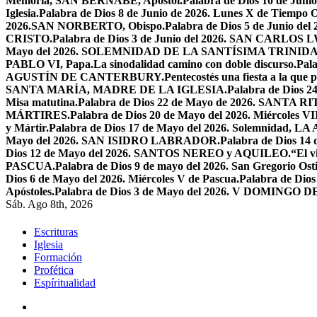
Memoria, SAN BERNABÉ, Apóstol.
Palabra de Dios 10 de Juni
Iglesia.
Palabra de Dios 8 de Junio de 2026. Lunes X de Tiempo O
2026.SAN NORBERTO, Obispo.
Palabra de Dios 5 de Junio de
CRISTO.
Palabra de Dios 3 de Junio del 2026. SAN CARLOS
Mayo del 2026. SOLEMNIDAD DE LA SANTÍSIMA TRINID
PABLO VI, Papa.
La sinodalidad camino con doble discurso.
Pal
AGUSTÍN DE CANTERBURY.
Pentecostés una fiesta a la que 
SANTA MARÍA, MADRE DE LA IGLESIA.
Palabra de Dios
Misa matutina.
Palabra de Dios 22 de Mayo de 2026. SANTA RI
MÁRTIRES.
Palabra de Dios 20 de Mayo del 2026. Miércoles VI
y Mártir.
Palabra de Dios 17 de Mayo del 2026. Solemnidad,
Mayo del 2026. SAN ISIDRO LABRADOR.
Palabra de Dios 14
Dios 12 de Mayo del 2026. SANTOS NEREO y AQUILEO.
“El v
PASCUA.
Palabra de Dios 9 de mayo del 2026. San Gregorio Osti
Dios 6 de Mayo del 2026. Miércoles V de Pascua.
Palabra de Dios
Apóstoles.
Palabra de Dios 3 de Mayo del 2026. V DOMINGO 
Sáb. Ago 8th, 2026
Escrituras
Iglesia
Formación
Profética
Espíritualidad