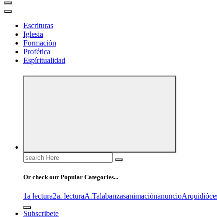
Escrituras
Iglesia
Formación
Profética
Espíritualidad
Search
for:
Or check our Popular Categories...
1a lectura
2a. lectura
A.T
alabanzas
animación
anuncio
Arquidióce
Subscribete