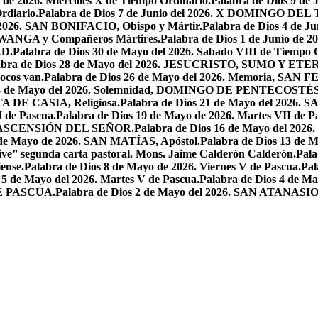
o de 2026. Miercoles X de Tiempo Ordinario.
Palabra de Dios 9 de
rdiario.
Palabra de Dios 7 de Junio del 2026. X DOMINGO D
l 2026. SAN BONIFACIO, Obispo y Mártir.
Palabra de Dios 4 de
 LWANGA y Compañeros Mártires.
Palabra de Dios 1 de Junio de 
AD.
Palabra de Dios 30 de Mayo del 2026. Sabado VIII de Tiempo 
abra de Dios 28 de Mayo del 2026. JESUCRISTO, SUMO Y 
pocos van.
Palabra de Dios 26 de Mayo del 2026. Memoria, SAN 
 24 de Mayo del 2026. Solemnidad, DOMINGO DE PENTECOSTÉS
TA DE CASIA, Religiosa.
Palabra de Dios 21 de Mayo del 
I de Pascua.
Palabra de Dios 19 de Mayo de 2026. Martes VII de P
 LA ASCENSIÓN DEL SEÑOR.
Palabra de Dios 16 de Mayo del 2
 de Mayo de 2026. SAN MATÍAS, Apóstol.
Palabra de Dios 13 d
ive” segunda carta pastoral. Mons. Jaime Calderón Calderón.
Pal
ense.
Palabra de Dios 8 de Mayo de 2026. Viernes V de Pascua.
Pal
 5 de Mayo del 2026. Martes V de Pascua.
Palabra de Dios 4 de
DE PASCUA.
Palabra de Dios 2 de Mayo del 2026. SAN ATANASIO, O