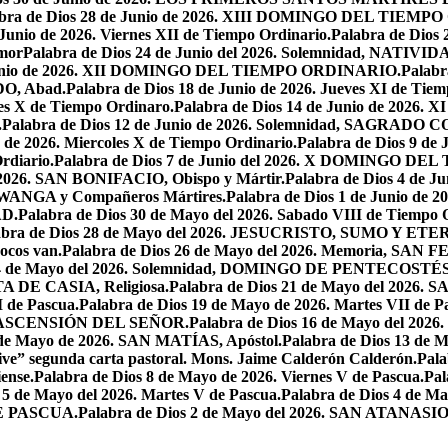
abra de Dios 28 de Junio de 2026. XIII DOMINGO DEL TIEM
 Junio de 2026. Viernes XII de Tiempo Ordinario.
Palabra de Dios 
mor
Palabra de Dios 24 de Junio del 2026. Solemnidad, NAT
 Junio de 2026. XII DOMINGO DEL TIEMPO ORDINARIO.
Palabr
DO, Abad.
Palabra de Dios 18 de Junio de 2026. Jueves XI de Tiem
tes X de Tiempo Ordinaro.
Palabra de Dios 14 de Junio de 20
.
Palabra de Dios 12 de Junio de 2026. Solemnidad, SAGRAD
o de 2026. Miercoles X de Tiempo Ordinario.
Palabra de Dios 9 de
rdiario.
Palabra de Dios 7 de Junio del 2026. X DOMINGO D
l 2026. SAN BONIFACIO, Obispo y Mártir.
Palabra de Dios 4 de
 LWANGA y Compañeros Mártires.
Palabra de Dios 1 de Junio de 
AD.
Palabra de Dios 30 de Mayo del 2026. Sabado VIII de Tiempo 
abra de Dios 28 de Mayo del 2026. JESUCRISTO, SUMO Y 
pocos van.
Palabra de Dios 26 de Mayo del 2026. Memoria, SAN 
 24 de Mayo del 2026. Solemnidad, DOMINGO DE PENTECOSTÉS
TA DE CASIA, Religiosa.
Palabra de Dios 21 de Mayo del 
I de Pascua.
Palabra de Dios 19 de Mayo de 2026. Martes VII de P
 LA ASCENSIÓN DEL SEÑOR.
Palabra de Dios 16 de Mayo del 2
 de Mayo de 2026. SAN MATÍAS, Apóstol.
Palabra de Dios 13 d
ive” segunda carta pastoral. Mons. Jaime Calderón Calderón.
Pal
ense.
Palabra de Dios 8 de Mayo de 2026. Viernes V de Pascua.
Pal
 5 de Mayo del 2026. Martes V de Pascua.
Palabra de Dios 4 de
DE PASCUA.
Palabra de Dios 2 de Mayo del 2026. SAN ATANASIO, O