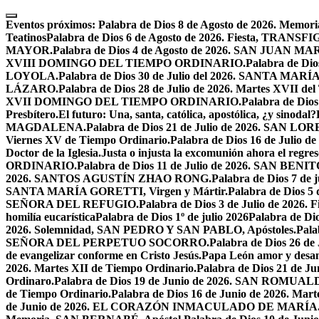
Skip
to
Eventos próximos:
Palabra de Dios 8 de Agosto de 2026. Mem
content
Teatinos
Palabra de Dios 6 de Agosto de 2026. Fiesta, TRA
MAYOR.
Palabra de Dios 4 de Agosto de 2026. SAN JUAN 
XVIII DOMINGO DEL TIEMPO ORDINARIO.
Palabra de Dio
LOYOLA.
Palabra de Dios 30 de Julio del 2026. SANTA 
LÁZARO.
Palabra de Dios 28 de Julio de 2026. Martes XVII de
XVII DOMINGO DEL TIEMPO ORDINARIO.
Palabra de Dio
Presbítero.
El futuro: Una, santa, católica, apostólica, ¿y sinodal?
MAGDALENA.
Palabra de Dios 21 de Julio de 2026. SAN 
Viernes XV de Tiempo Ordinario.
Palabra de Dios 16 de Jul
Doctor de la Iglesia.
Justa o injusta la excomunión ahora el regres
ORDINARIO.
Palabra de Dios 11 de Julio de 2026. SAN BENIT
2026. SANTOS AGUSTÍN ZHAO RONG.
Palabra de Dios 7 de 
SANTA MARÍA GORETTI, Virgen y Mártir.
Palabra de Dios
SEÑORA DEL REFUGIO.
Palabra de Dios 3 de Julio de 2026
homilía eucarística
Palabra de Dios 1º de julio 2026
Palabra de 
2026. Solemnidad, SAN PEDRO Y SAN PABLO, Apóstoles.
Pal
SEÑORA DEL PERPETUO SOCORRO.
Palabra de Dios 26 de
de evangelizar conforme en Cristo Jesús.
Papa León amor y desa
2026. Martes XII de Tiempo Ordinario.
Palabra de Dios 21 de
Ordinaro.
Palabra de Dios 19 de Junio de 2026. SAN ROMUAL
de Tiempo Ordinario.
Palabra de Dios 16 de Junio de 2026. Mar
de Junio de 2026. EL CORAZÓN INMACULADO DE MARÍA