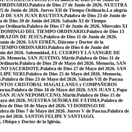
PO ORDINARIO.
Palabra de Dios 27 de Junio de 2026. NUESTRA
25 de Junio de 2026. Jueves XII de Tiempo Ordinario.
La alegría
IVIDAD DE SAN JUAN BAUTISTA.
Palabra de Dios 23 de Junio de
a de Dios 20 de Junio del 2026. Sabado XI de Tiempo
po Ordinario.
Palabra de Dios 17 de Junio de 2026. Miercoles XI
26. XI DOMINGO DEL TIEMPO ORDINARIO.
Palabra de Dios 13
O CORAZÓN DE JESÚS.
Palabra de Dios 11 de Junio de 2026.
 Junio de 2026. SAN EFRÉN, Diácono y Doctor de la
EL TIEMPO ORDINARIO.
Palabra de Dios 6 de Junio del
 Junio del 2026. Solemnidad, EL CUERPO Y LA SANGRE DE
2026. Memoria, SAN JUSTINO, Mártir.
Palabra de Dios 31 de
Ordinario.
Palabra de Dios 29 de Mayo del 2026. Memoria, SAN
ETERNO SACERDOTE.
Palabra de Dios 27 de Mayo del 2026. SAN
FELIPE NERI.
Palabra de Dios 25 de Mayo del 2026. Memoria,
.
Palabra de Dios 23 de Mayo del 2026. Sábado VII de Pascua
2026. SANTOS CRISTÓBAL MAGALLANES y COMPAÑEROS
ascua.
Palabra de Dios 18 de Mayo del 2026. SAN JUAN I, Papa
026. SAN JUAN NEPOMUCENO, Mártir.
Palabra de Dios 15 de
e Mayo del 2026. NUESTRA SEÑORA DE FÁTIMA.
Palabra de
abra de Dios 10 de Mayo del 2026. VI DOMINGO DE
abra de Dios 7 de Mayo del 2026. Jueves V de Pascua.
Palabra de
 Mayo del 2026. SANTOS FELIPE Y SANTIAGO,
bispo y Doctor de la Iglesia.