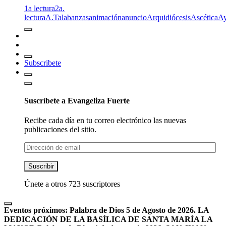
1a lectura
2a.
lectura
A.T
alabanzas
animación
anuncio
Arquidiócesis
Ascética
A
Subscribete
Suscríbete a Evangeliza Fuerte
Recibe cada día en tu correo electrónico las nuevas
publicaciones del sitio.
Dirección
de
email
Suscribir
Únete a otros 723 suscriptores
Eventos próximos:
Palabra de Dios 5 de Agosto de 2026. LA
DEDICACIÓN DE LA BASÍLICA DE SANTA MARÍA LA