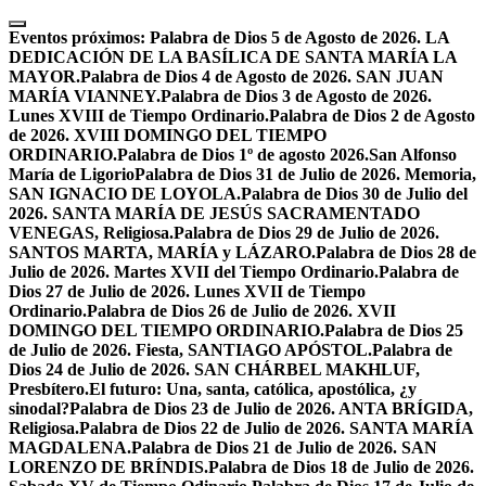
Skip
to
Eventos próximos:
Palabra de Dios 5 de Agosto de 2026. LA
content
DEDICACIÓN DE LA BASÍLICA DE SANTA MARÍA LA
MAYOR.
Palabra de Dios 4 de Agosto de 2026. SAN JUAN
MARÍA VIANNEY.
Palabra de Dios 3 de Agosto de 2026.
Lunes XVIII de Tiempo Ordinario.
Palabra de Dios 2 de Agosto
de 2026. XVIII DOMINGO DEL TIEMPO
ORDINARIO.
Palabra de Dios 1º de agosto 2026.San Alfonso
María de Ligorio
Palabra de Dios 31 de Julio de 2026. Memoria,
SAN IGNACIO DE LOYOLA.
Palabra de Dios 30 de Julio del
2026. SANTA MARÍA DE JESÚS SACRAMENTADO
VENEGAS, Religiosa.
Palabra de Dios 29 de Julio de 2026.
SANTOS MARTA, MARÍA y LÁZARO.
Palabra de Dios 28 de
Julio de 2026. Martes XVII del Tiempo Ordinario.
Palabra de
Dios 27 de Julio de 2026. Lunes XVII de Tiempo
Ordinario.
Palabra de Dios 26 de Julio de 2026. XVII
DOMINGO DEL TIEMPO ORDINARIO.
Palabra de Dios 25
de Julio de 2026. Fiesta, SANTIAGO APÓSTOL.
Palabra de
Dios 24 de Julio de 2026. SAN CHÁRBEL MAKHLUF,
Presbítero.
El futuro: Una, santa, católica, apostólica, ¿y
sinodal?
Palabra de Dios 23 de Julio de 2026. ANTA BRÍGIDA,
Religiosa.
Palabra de Dios 22 de Julio de 2026. SANTA MARÍA
MAGDALENA.
Palabra de Dios 21 de Julio de 2026. SAN
LORENZO DE BRÍNDIS.
Palabra de Dios 18 de Julio de 2026.