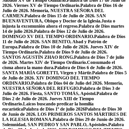
Sabado XV de Tiempo Odinario.
Palabra de Dios 17 de Julio de
2026. Viernes XV de Tiempo Ordinario.
Palabra de Dios 16 de
Julio de 2026. Memoria, NUESTRA SEÑORA DEL
CARMEN.
Palabra de Dios 15 de Julio de 2026. SAN
BUENAVENTURA, Obispo y Doctor de la Iglesia.
Justa o
injusta la excomunión ahora el regreso.
Palabra de Dios martes
14 de julio 2026.
Palabra de Dios 12 de Julio de 2026.
DOMINGO XV DEL TIEMPO ORDINARIO.
Palabra de Dios
11 de Julio de 2026. SAN BENITO, Abad y Patrón de
Europa.
Palabra de Dios 10 de Julio de 2026. Jueves XIV de
Tiempo Ordinario.
Palabra de Dios 9 de Julio de 2026.
SANTOS AGUSTÍN ZHAO RONG.
Palabra de Dios 7 de julio
de 2026. Martes XIV de Tiempo Ordinario.
Consumado el
cisma ahora la mano dura.
Palabra de Dios 6 de Julio de 2026.
SANTA MARÍA GORETTI, Virgen y Mártir.
Palabra de Dios 5
de Julio de 2026. XIV DOMINGO DEL TIEMPO
ORDINARIO.
Palabra de Dios 04 de Julio del 2026. Memoria,
NUESTRA SEÑORA DEL REFUGIO.
Palabra de Dios 3 de
Julio de 2026. Fiesta, SANTO TOMÁS, Apóstol.
Palabra de
Dios 2 de Julio de 2026. Jueves XIII de Tiempo
Ordinario.
Laicos buscando predicar la homilía
eucarística
Palabra de Dios 1º de julio 2026
Palabra de Dios 30
de Junio de 2026. LOS PRIMEROS SANTOS MÁRTIRES DE
LA IGLESIA ROMANA.
Palabra de Dios 29 de Junio de 2026.
Solemnidad, SAN PEDRO Y SAN PABLO, Apóstoles.
Palabra