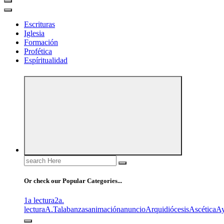
Escrituras
Iglesia
Formación
Profética
Espíritualidad
Search
for:
Or check our Popular Categories...
1a lectura
2a.
lectura
A.T
alabanzas
animación
anuncio
Arquidiócesis
Ascética
A