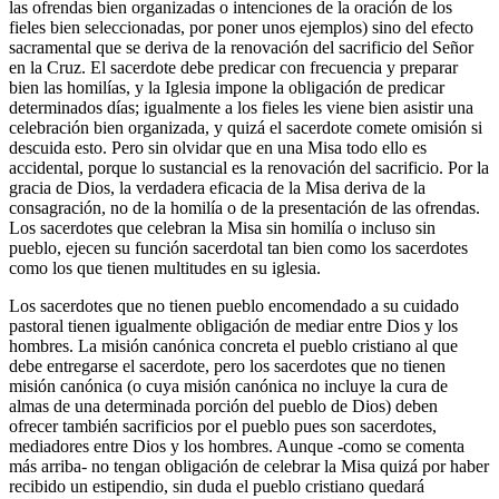
las ofrendas bien organizadas o intenciones de la oración de los
fieles bien seleccionadas, por poner unos ejemplos) sino del efecto
sacramental que se deriva de la renovación del sacrificio del Señor
en la Cruz. El sacerdote debe predicar con frecuencia y preparar
bien las homilías, y la Iglesia impone la obligación de predicar
determinados días; igualmente a los fieles les viene bien asistir una
celebración bien organizada, y quizá el sacerdote comete omisión si
descuida esto. Pero sin olvidar que en una Misa todo ello es
accidental, porque lo sustancial es la renovación del sacrificio. Por la
gracia de Dios, la verdadera eficacia de la Misa deriva de la
consagración, no de la homilía o de la presentación de las ofrendas.
Los sacerdotes que celebran la Misa sin homilía o incluso sin
pueblo, ejecen su función sacerdotal tan bien como los sacerdotes
como los que tienen multitudes en su iglesia.
Los sacerdotes que no tienen pueblo encomendado a su cuidado
pastoral tienen igualmente obligación de mediar entre Dios y los
hombres. La misión canónica concreta el pueblo cristiano al que
debe entregarse el sacerdote, pero los sacerdotes que no tienen
misión canónica (o cuya misión canónica no incluye la cura de
almas de una determinada porción del pueblo de Dios) deben
ofrecer también sacrificios por el pueblo pues son sacerdotes,
mediadores entre Dios y los hombres. Aunque -como se comenta
más arriba- no tengan obligación de celebrar la Misa quizá por haber
recibido un estipendio, sin duda el pueblo cristiano quedará