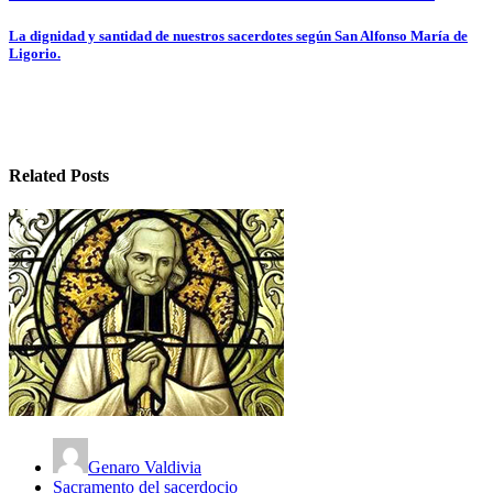
de
La dignidad y santidad de nuestros sacerdotes según San Alfonso María de
entradas
Ligorio.
Related Posts
Genaro Valdivia
Sacramento del sacerdocio