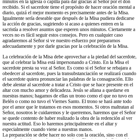
minutos en la iglesia o capilla para dar gracias al Señor por el don
recibido. Si el sacerdote tiene el propósito de hacer oración mental a
diario, quizá el mejor momento es precisamente antes de la Misa.
Igualmente sería deseable que después de la Misa pudiera dedicarse
la acción de gracias, sugiriendo si acaso a quienes entren en la
sacristía a resolver asuntos que esperen unos minutos. Ciertamente a
veces no es fácil seguir estos consejos. Pero en cualquier caso
agradaremos al Señor si ve nuestro esfuerzo por prepararnos
adecuadamente y por darle gracias por la celebración de la Misa.
La celebración de la Misa debe aprovechar a la piedad del sacerdote,
que al celebrar la Misa está impersonando a Cristo. En la Misa el
sacerdote presta su voz al Señor. Es como si el Señor se rebajara a
obedecer al sacerdote, pues la transubstanciación se realizará cuando
el sacerdote quiera pronunciar las palabras de la consagración. Ello
debe alentar al sacerdote a tratar a Cristo que se hace presente en el
altar con mucho amor y delicadeza. Jesús se allana a quedarse en
nuestras manos; hagamos de ellas un trono como el que no tuvo en
Belén o como no tuvo el Viernes Santo. El trono se hará ante todo
por el amor que le tratamos en esos momentos. Si otros maltratan al
Señor, nosotros le cuidaremos y le querremos, haremos que el Señor
se quede contento de haber realizado la obra de la redención al ver
nuestra actitud. Eso lo haremos principalmente en el altar y
especialmente cuando viene a nuestras manos.
La preparación se debe hacer no solo con la oración, sino con el