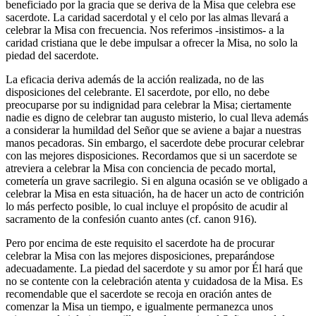
beneficiado por la gracia que se deriva de la Misa que celebra ese
sacerdote. La caridad sacerdotal y el celo por las almas llevará a
celebrar la Misa con frecuencia. Nos referimos -insistimos- a la
caridad cristiana que le debe impulsar a ofrecer la Misa, no solo la
piedad del sacerdote.
La eficacia deriva además de la acción realizada, no de las
disposiciones del celebrante. El sacerdote, por ello, no debe
preocuparse por su indignidad para celebrar la Misa; ciertamente
nadie es digno de celebrar tan augusto misterio, lo cual lleva además
a considerar la humildad del Señor que se aviene a bajar a nuestras
manos pecadoras. Sin embargo, el sacerdote debe procurar celebrar
con las mejores disposiciones. Recordamos que si un sacerdote se
atreviera a celebrar la Misa con conciencia de pecado mortal,
cometería un grave sacrilegio. Si en alguna ocasión se ve obligado a
celebrar la Misa en esta situación, ha de hacer un acto de contrición
lo más perfecto posible, lo cual incluye el propósito de acudir al
sacramento de la confesión cuanto antes (cf. canon 916).
Pero por encima de este requisito el sacerdote ha de procurar
celebrar la Misa con las mejores disposiciones, preparándose
adecuadamente. La piedad del sacerdote y su amor por Él hará que
no se contente con la celebración atenta y cuidadosa de la Misa. Es
recomendable que el sacerdote se recoja en oración antes de
comenzar la Misa un tiempo, e igualmente permanezca unos