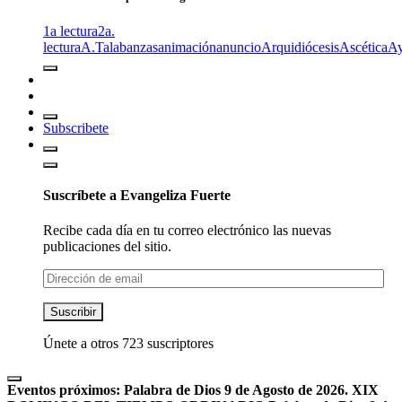
1a lectura
2a.
lectura
A.T
alabanzas
animación
anuncio
Arquidiócesis
Ascética
A
Subscribete
Suscríbete a Evangeliza Fuerte
Recibe cada día en tu correo electrónico las nuevas
publicaciones del sitio.
Dirección
de
email
Suscribir
Únete a otros 723 suscriptores
Eventos próximos:
Palabra de Dios 9 de Agosto de 2026. XIX