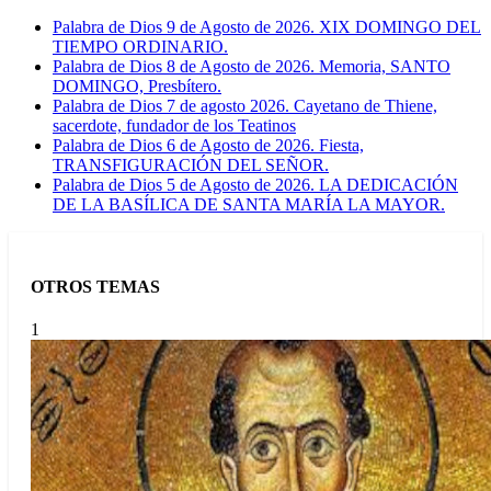
Palabra de Dios 9 de Agosto de 2026. XIX DOMINGO DEL
TIEMPO ORDINARIO.
Palabra de Dios 8 de Agosto de 2026. Memoria, SANTO
DOMINGO, Presbítero.
Palabra de Dios 7 de agosto 2026. Cayetano de Thiene,
sacerdote, fundador de los Teatinos
Palabra de Dios 6 de Agosto de 2026. Fiesta,
TRANSFIGURACIÓN DEL SEÑOR.
Palabra de Dios 5 de Agosto de 2026. LA DEDICACIÓN
DE LA BASÍLICA DE SANTA MARÍA LA MAYOR.
OTROS TEMAS
1