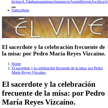
lectura
A.T
alabanzas
animación
anuncio
Arquidiócesis
Ascética
A
Subscribete
El sacerdote y la celebración frecuente de
la misa: por Pedro María Reyes Vizcaíno.
Home
El sacerdote y la celebración frecuente de la misa: por Pedro
María Reyes Vizcaíno.
El sacerdote y la celebración
frecuente de la misa: por Pedro
María Reyes Vizcaíno.