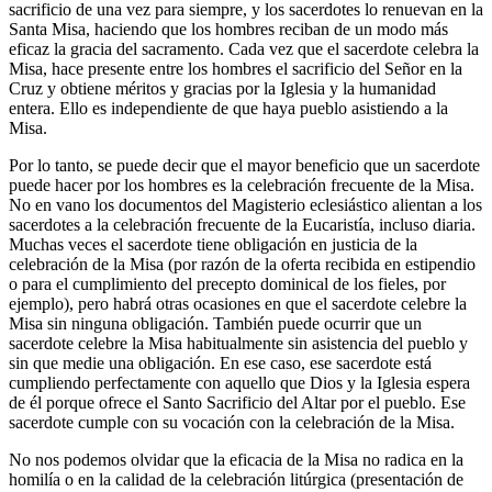
sacrificio de una vez para siempre, y los sacerdotes lo renuevan en la
Santa Misa, haciendo que los hombres reciban de un modo más
eficaz la gracia del sacramento. Cada vez que el sacerdote celebra la
Misa, hace presente entre los hombres el sacrificio del Señor en la
Cruz y obtiene méritos y gracias por la Iglesia y la humanidad
entera. Ello es independiente de que haya pueblo asistiendo a la
Misa.
Por lo tanto, se puede decir que el mayor beneficio que un sacerdote
puede hacer por los hombres es la celebración frecuente de la Misa.
No en vano los documentos del Magisterio eclesiástico alientan a los
sacerdotes a la celebración frecuente de la Eucaristía, incluso diaria.
Muchas veces el sacerdote tiene obligación en justicia de la
celebración de la Misa (por razón de la oferta recibida en estipendio
o para el cumplimiento del precepto dominical de los fieles, por
ejemplo), pero habrá otras ocasiones en que el sacerdote celebre la
Misa sin ninguna obligación. También puede ocurrir que un
sacerdote celebre la Misa habitualmente sin asistencia del pueblo y
sin que medie una obligación. En ese caso, ese sacerdote está
cumpliendo perfectamente con aquello que Dios y la Iglesia espera
de él porque ofrece el Santo Sacrificio del Altar por el pueblo. Ese
sacerdote cumple con su vocación con la celebración de la Misa.
No nos podemos olvidar que la eficacia de la Misa no radica en la
homilía o en la calidad de la celebración litúrgica (presentación de