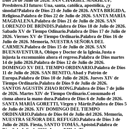
Dios 24 de Julio de 2026. SAN CHÁRBEL MAKHLUF,
Presbítero.
El futuro: Una, santa, católica, apostólica, ¿y
sinodal?
Palabra de Dios 23 de Julio de 2026. ANTA BRÍGIDA,
Religiosa.
Palabra de Dios 22 de Julio de 2026. SANTA MARÍA
MAGDALENA.
Palabra de Dios 21 de Julio de 2026. SAN
LORENZO DE BRÍNDIS.
Palabra de Dios 18 de Julio de 2026.
Sabado XV de Tiempo Odinario.
Palabra de Dios 17 de Julio de
2026. Viernes XV de Tiempo Ordinario.
Palabra de Dios 16 de
Julio de 2026. Memoria, NUESTRA SEÑORA DEL
CARMEN.
Palabra de Dios 15 de Julio de 2026. SAN
BUENAVENTURA, Obispo y Doctor de la Iglesia.
Justa o
injusta la excomunión ahora el regreso.
Palabra de Dios martes
14 de julio 2026.
Palabra de Dios 12 de Julio de 2026.
DOMINGO XV DEL TIEMPO ORDINARIO.
Palabra de Dios
11 de Julio de 2026. SAN BENITO, Abad y Patrón de
Europa.
Palabra de Dios 10 de Julio de 2026. Jueves XIV de
Tiempo Ordinario.
Palabra de Dios 9 de Julio de 2026.
SANTOS AGUSTÍN ZHAO RONG.
Palabra de Dios 7 de julio
de 2026. Martes XIV de Tiempo Ordinario.
Consumado el
cisma ahora la mano dura.
Palabra de Dios 6 de Julio de 2026.
SANTA MARÍA GORETTI, Virgen y Mártir.
Palabra de Dios 5
de Julio de 2026. XIV DOMINGO DEL TIEMPO
ORDINARIO.
Palabra de Dios 04 de Julio del 2026. Memoria,
NUESTRA SEÑORA DEL REFUGIO.
Palabra de Dios 3 de
Julio de 2026. Fiesta, SANTO TOMÁS, Apóstol.
Palabra de