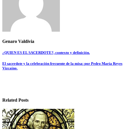
Genaro Valdivia
Navegación
¿QUIEN ES EL SACERDOTE?, contexto y definición.
de
El sacerdote y la celebración frecuente de la misa: por Pedro María Reyes
entradas
Vizcaíno.
Related Posts