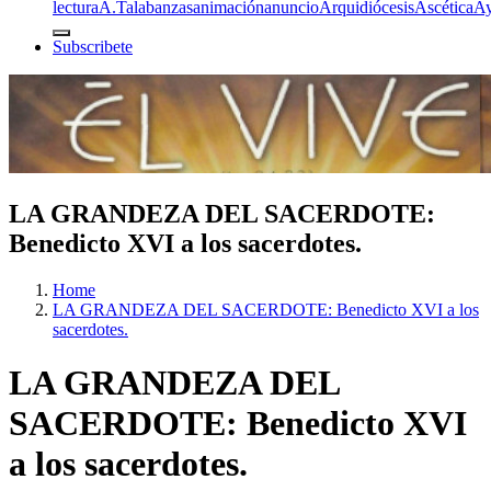
lectura
A.T
alabanzas
animación
anuncio
Arquidiócesis
Ascética
A
Subscribete
LA GRANDEZA DEL SACERDOTE:
Benedicto XVI a los sacerdotes.
Home
LA GRANDEZA DEL SACERDOTE: Benedicto XVI a los
sacerdotes.
LA GRANDEZA DEL
SACERDOTE: Benedicto XVI
a los sacerdotes.