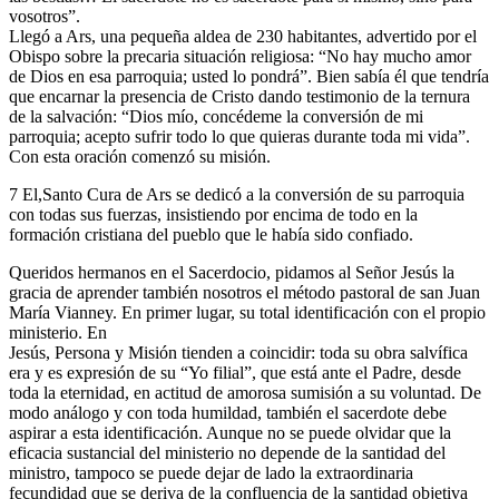
vosotros”.
Llegó a Ars, una pequeña aldea de 230 habitantes, advertido por el
Obispo sobre la precaria situación religiosa: “No hay mucho amor
de Dios en esa parroquia; usted lo pondrá”. Bien sabía él que tendría
que encarnar la presencia de Cristo dando testimonio de la ternura
de la salvación: “Dios mío, concédeme la conversión de mi
parroquia; acepto sufrir todo lo que quieras durante toda mi vida”.
Con esta oración comenzó su misión.
7 El,Santo Cura de Ars se dedicó a la conversión de su parroquia
con todas sus fuerzas, insistiendo por encima de todo en la
formación cristiana del pueblo que le había sido confiado.
Queridos hermanos en el Sacerdocio, pidamos al Señor Jesús la
gracia de aprender también nosotros el método pastoral de san Juan
María Vianney. En primer lugar, su total identificación con el propio
ministerio. En
Jesús, Persona y Misión tienden a coincidir: toda su obra salvífica
era y es expresión de su “Yo filial”, que está ante el Padre, desde
toda la eternidad, en actitud de amorosa sumisión a su voluntad. De
modo análogo y con toda humildad, también el sacerdote debe
aspirar a esta identificación. Aunque no se puede olvidar que la
eficacia sustancial del ministerio no depende de la santidad del
ministro, tampoco se puede dejar de lado la extraordinaria
fecundidad que se deriva de la confluencia de la santidad objetiva