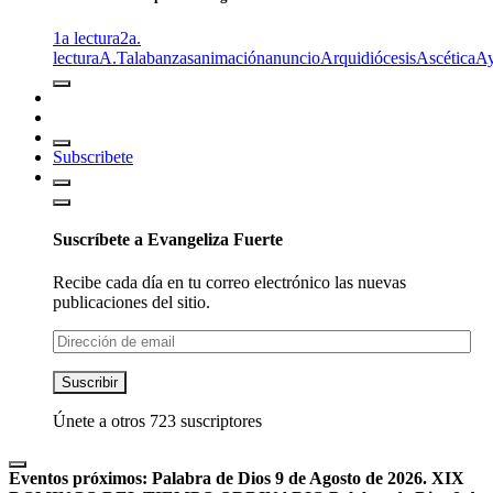
1a lectura
2a.
lectura
A.T
alabanzas
animación
anuncio
Arquidiócesis
Ascética
A
Subscribete
Suscríbete a Evangeliza Fuerte
Recibe cada día en tu correo electrónico las nuevas
publicaciones del sitio.
Dirección
de
email
Suscribir
Únete a otros 723 suscriptores
Eventos próximos:
Palabra de Dios 9 de Agosto de 2026. XIX