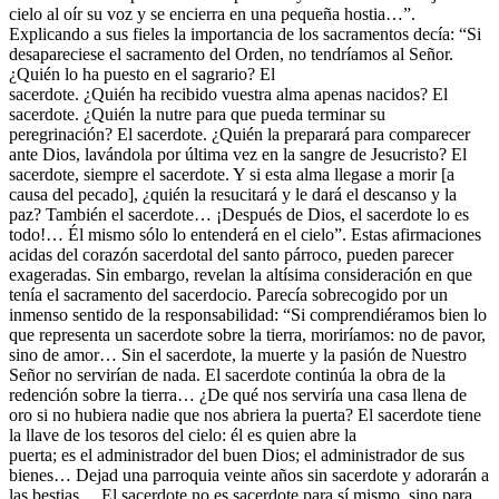
cielo al oír su voz y se encierra en una pequeña hostia…”.
Explicando a sus fieles la importancia de los sacramentos decía: “Si
desapareciese el sacramento del Orden, no tendríamos al Señor.
¿Quién lo ha puesto en el sagrario? El
sacerdote. ¿Quién ha recibido vuestra alma apenas nacidos? El
sacerdote. ¿Quién la nutre para que pueda terminar su
peregrinación? El sacerdote. ¿Quién la preparará para comparecer
ante Dios, lavándola por última vez en la sangre de Jesucristo? El
sacerdote, siempre el sacerdote. Y si esta alma llegase a morir [a
causa del pecado], ¿quién la resucitará y le dará el descanso y la
paz? También el sacerdote… ¡Después de Dios, el sacerdote lo es
todo!… Él mismo sólo lo entenderá en el cielo”. Estas afirmaciones
acidas del corazón sacerdotal del santo párroco, pueden parecer
exageradas. Sin embargo, revelan la altísima consideración en que
tenía el sacramento del sacerdocio. Parecía sobrecogido por un
inmenso sentido de la responsabilidad: “Si comprendiéramos bien lo
que representa un sacerdote sobre la tierra, moriríamos: no de pavor,
sino de amor… Sin el sacerdote, la muerte y la pasión de Nuestro
Señor no servirían de nada. El sacerdote continúa la obra de la
redención sobre la tierra… ¿De qué nos serviría una casa llena de
oro si no hubiera nadie que nos abriera la puerta? El sacerdote tiene
la llave de los tesoros del cielo: él es quien abre la
puerta; es el administrador del buen Dios; el administrador de sus
bienes… Dejad una parroquia veinte años sin sacerdote y adorarán a
las bestias… El sacerdote no es sacerdote para sí mismo, sino para