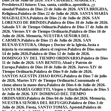
Dios 24 de Julio de 2026. SAN CHÁRBEL MAKHLUF,
Presbítero.
El futuro: Una, santa, católica, apostólica, ¿y
sinodal?
Palabra de Dios 23 de Julio de 2026. ANTA BRÍGIDA,
Religiosa.
Palabra de Dios 22 de Julio de 2026. SANTA MARÍA
MAGDALENA.
Palabra de Dios 21 de Julio de 2026. SAN
LORENZO DE BRÍNDIS.
Palabra de Dios 18 de Julio de 2026.
Sabado XV de Tiempo Odinario.
Palabra de Dios 17 de Julio de
2026. Viernes XV de Tiempo Ordinario.
Palabra de Dios 16 de
Julio de 2026. Memoria, NUESTRA SEÑORA DEL
CARMEN.
Palabra de Dios 15 de Julio de 2026. SAN
BUENAVENTURA, Obispo y Doctor de la Iglesia.
Justa o
injusta la excomunión ahora el regreso.
Palabra de Dios martes
14 de julio 2026.
Palabra de Dios 12 de Julio de 2026.
DOMINGO XV DEL TIEMPO ORDINARIO.
Palabra de Dios
11 de Julio de 2026. SAN BENITO, Abad y Patrón de
Europa.
Palabra de Dios 10 de Julio de 2026. Jueves XIV de
Tiempo Ordinario.
Palabra de Dios 9 de Julio de 2026.
SANTOS AGUSTÍN ZHAO RONG.
Palabra de Dios 7 de julio
de 2026. Martes XIV de Tiempo Ordinario.
Consumado el
cisma ahora la mano dura.
Palabra de Dios 6 de Julio de 2026.
SANTA MARÍA GORETTI, Virgen y Mártir.
Palabra de Dios 5
de Julio de 2026. XIV DOMINGO DEL TIEMPO
ORDINARIO.
Palabra de Dios 04 de Julio del 2026. Memoria,
NUESTRA SEÑORA DEL REFUGIO.
Palabra de Dios 3 de
Julio de 2026. Fiesta, SANTO TOMÁS, Apóstol.
Palabra de