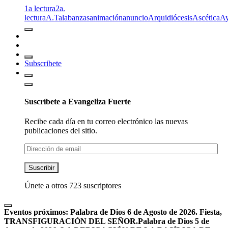
1a lectura
2a.
lectura
A.T
alabanzas
animación
anuncio
Arquidiócesis
Ascética
A
Subscribete
Suscríbete a Evangeliza Fuerte
Recibe cada día en tu correo electrónico las nuevas
publicaciones del sitio.
Dirección
de
email
Suscribir
Únete a otros 723 suscriptores
Eventos próximos:
Palabra de Dios 6 de Agosto de 2026. Fiesta,
TRANSFIGURACIÓN DEL SEÑOR.
Palabra de Dios 5 de