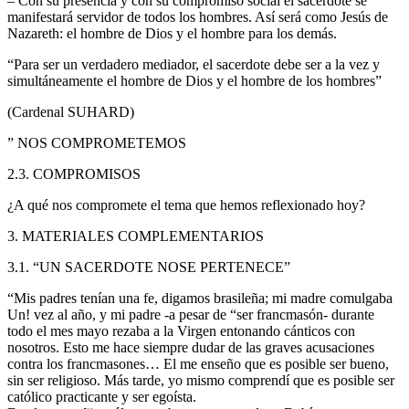
– Con su presencia y con su compromiso social el sacerdote se
manifestará servidor de todos los hombres. Así será como Jesús de
Nazareth: el hombre de Dios y el hombre para los demás.
“Para ser un verdadero mediador, el sacerdote debe ser a la vez y
simultáneamente el hombre de Dios y el hombre de los hombres”
(Cardenal SUHARD)
” NOS COMPROMETEMOS
2.3. COMPROMISOS
¿A qué nos compromete el tema que hemos reflexionado hoy?
3. MATERIALES COMPLEMENTARIOS
3.1. “UN SACERDOTE NOSE PERTENECE”
“Mis padres tenían una fe, digamos brasileña; mi madre comulgaba
Un! vez al año, y mi padre -a pesar de “ser francmasón- durante
todo el mes mayo rezaba a la Virgen entonando cánticos con
nosotros. Esto me hace siempre dudar de las graves acusaciones
contra los francmasones… El me enseño que es posible ser bueno,
sin ser religioso. Más tarde, yo mismo comprendí que es posible ser
católico practicante y ser egoísta.