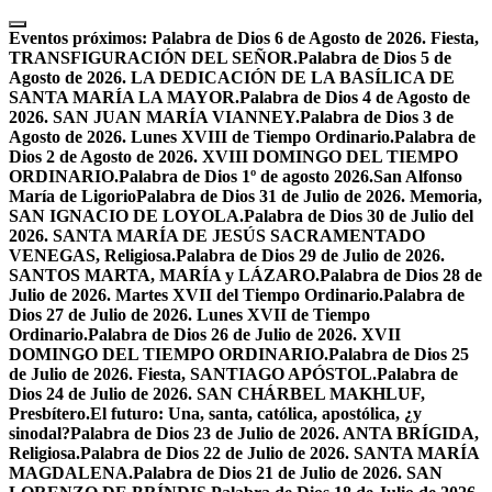
Skip
to
Eventos próximos:
Palabra de Dios 6 de Agosto de 2026. Fiesta,
content
TRANSFIGURACIÓN DEL SEÑOR.
Palabra de Dios 5 de
Agosto de 2026. LA DEDICACIÓN DE LA BASÍLICA DE
SANTA MARÍA LA MAYOR.
Palabra de Dios 4 de Agosto de
2026. SAN JUAN MARÍA VIANNEY.
Palabra de Dios 3 de
Agosto de 2026. Lunes XVIII de Tiempo Ordinario.
Palabra de
Dios 2 de Agosto de 2026. XVIII DOMINGO DEL TIEMPO
ORDINARIO.
Palabra de Dios 1º de agosto 2026.San Alfonso
María de Ligorio
Palabra de Dios 31 de Julio de 2026. Memoria,
SAN IGNACIO DE LOYOLA.
Palabra de Dios 30 de Julio del
2026. SANTA MARÍA DE JESÚS SACRAMENTADO
VENEGAS, Religiosa.
Palabra de Dios 29 de Julio de 2026.
SANTOS MARTA, MARÍA y LÁZARO.
Palabra de Dios 28 de
Julio de 2026. Martes XVII del Tiempo Ordinario.
Palabra de
Dios 27 de Julio de 2026. Lunes XVII de Tiempo
Ordinario.
Palabra de Dios 26 de Julio de 2026. XVII
DOMINGO DEL TIEMPO ORDINARIO.
Palabra de Dios 25
de Julio de 2026. Fiesta, SANTIAGO APÓSTOL.
Palabra de
Dios 24 de Julio de 2026. SAN CHÁRBEL MAKHLUF,
Presbítero.
El futuro: Una, santa, católica, apostólica, ¿y
sinodal?
Palabra de Dios 23 de Julio de 2026. ANTA BRÍGIDA,
Religiosa.
Palabra de Dios 22 de Julio de 2026. SANTA MARÍA
MAGDALENA.
Palabra de Dios 21 de Julio de 2026. SAN