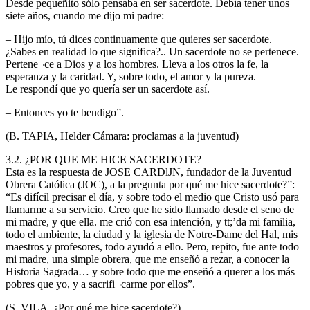
Desde pequeñito sólo pensaba en ser sacerdote. Debía tener unos
siete años, cuando me dijo mi padre:
– Hijo mío, tú dices continuamente que quieres ser sacerdote.
¿Sabes en realidad lo que significa?.. Un sacerdote no se pertenece.
Pertene¬ce a Dios y a los hombres. Lleva a los otros la fe, la
esperanza y la caridad. Y, sobre todo, el amor y la pureza.
Le respondí que yo quería ser un sacerdote así.
– Entonces yo te bendigo”.
(B. TAPIA, Helder Cámara: proclamas a la juventud)
3.2. ¿POR QUE ME HICE SACERDOTE?
Esta es la respuesta de JOSE CARDlJN, fundador de la Juventud
Obrera Católica (JOC), a la pregunta por qué me hice sacerdote?”:
“Es difícil precisar el día, y sobre todo el medio que Cristo usó para
lIamarme a su servicio. Creo que he sido llamado desde el seno de
mi madre, y que ella. me crió con esa intención, y tt;’da mi familia,
todo el ambiente, la ciudad y la iglesia de Notre-Dame del Hal, mis
maestros y profesores, todo ayudó a ello. Pero, repito, fue ante todo
mi madre, una simple obrera, que me enseñó a rezar, a conocer la
Historia Sagrada… y sobre todo que me enseñó a querer a los más
pobres que yo, y a sacrifi¬carme por ellos”.
(S. VILA, ¿Por qué me hice sacerdote?)