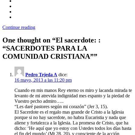
Continue reading
One thought on “
El sacerdote: :
“SACERDOTES PARA LA
COMUNIDAD CRISTIANA”
”
Pedro Tejeda A
dice:
16 mayo, 2013 a las 11:20 pm
Cuando en mis manos Rey eterno os miro y lacanda mirada te
levanto de mi atrevida indignidad mes espanto y la piedad de
Vuestro pecho admiro…..
“Les daré pastores según mi corazón” (Jer 3, 15).
El Sacerdote es el regalo mas grande de Cristo a la Iglesia
porque si no hay sacerdote, no habra Eucaristia y nada que
aliene y fortalezca a la Iglesia. La promesa de Cristo, que ha
dicho: ‘He aquí que yo estoy con Ustedes todos los días hasta
el fin del mundo’ (Mt 28, 20), y consciente de la acción