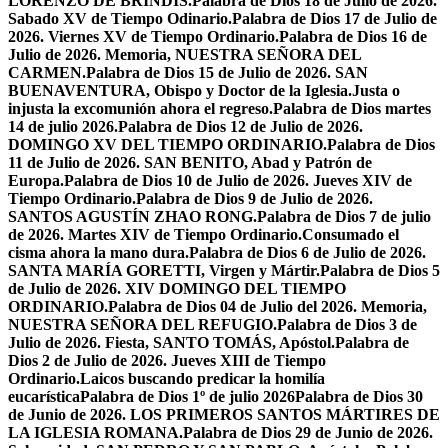
LORENZO DE BRÍNDIS.
Palabra de Dios 18 de Julio de 2026.
Sabado XV de Tiempo Odinario.
Palabra de Dios 17 de Julio de
2026. Viernes XV de Tiempo Ordinario.
Palabra de Dios 16 de
Julio de 2026. Memoria, NUESTRA SEÑORA DEL
CARMEN.
Palabra de Dios 15 de Julio de 2026. SAN
BUENAVENTURA, Obispo y Doctor de la Iglesia.
Justa o
injusta la excomunión ahora el regreso.
Palabra de Dios martes
14 de julio 2026.
Palabra de Dios 12 de Julio de 2026.
DOMINGO XV DEL TIEMPO ORDINARIO.
Palabra de Dios
11 de Julio de 2026. SAN BENITO, Abad y Patrón de
Europa.
Palabra de Dios 10 de Julio de 2026. Jueves XIV de
Tiempo Ordinario.
Palabra de Dios 9 de Julio de 2026.
SANTOS AGUSTÍN ZHAO RONG.
Palabra de Dios 7 de julio
de 2026. Martes XIV de Tiempo Ordinario.
Consumado el
cisma ahora la mano dura.
Palabra de Dios 6 de Julio de 2026.
SANTA MARÍA GORETTI, Virgen y Mártir.
Palabra de Dios 5
de Julio de 2026. XIV DOMINGO DEL TIEMPO
ORDINARIO.
Palabra de Dios 04 de Julio del 2026. Memoria,
NUESTRA SEÑORA DEL REFUGIO.
Palabra de Dios 3 de
Julio de 2026. Fiesta, SANTO TOMÁS, Apóstol.
Palabra de
Dios 2 de Julio de 2026. Jueves XIII de Tiempo
Ordinario.
Laicos buscando predicar la homilía
eucarística
Palabra de Dios 1º de julio 2026
Palabra de Dios 30
de Junio de 2026. LOS PRIMEROS SANTOS MÁRTIRES DE
LA IGLESIA ROMANA.
Palabra de Dios 29 de Junio de 2026.