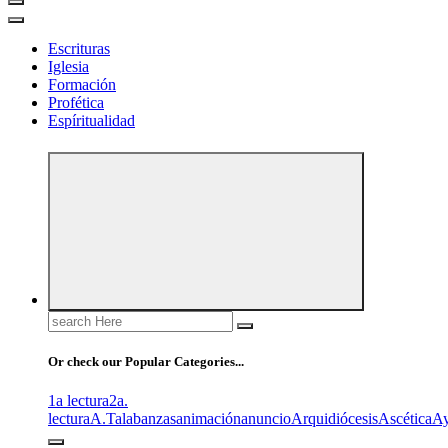
Escrituras
Iglesia
Formación
Profética
Espíritualidad
Search
for:
Or check our Popular Categories...
1a lectura
2a.
lectura
A.T
alabanzas
animación
anuncio
Arquidiócesis
Ascética
A