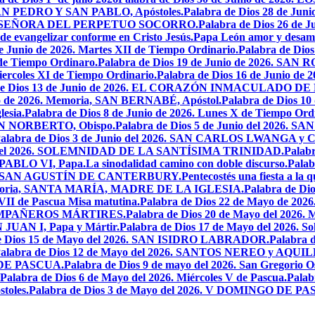
, SAN PEDRO Y SAN PABLO, Apóstoles.
Palabra de Dios 28 de J
ESTRA SEÑORA DEL PERPETUO SOCORRO.
Palabra de Dios 26 de J
 de evangelizar conforme en Cristo Jesús.
Papa León amor y desam
e Junio de 2026. Martes XII de Tiempo Ordinario.
Palabra de Di
 de Tiempo Ordinaro.
Palabra de Dios 19 de Junio de 2026. SA
iercoles XI de Tiempo Ordinario.
Palabra de Dios 16 de Junio de 
 de Dios 13 de Junio de 2026. EL CORAZÓN INMACULADO DE
io de 2026. Memoria, SAN BERNABÉ, Apóstol.
Palabra de Dios 10
esia.
Palabra de Dios 8 de Junio de 2026. Lunes X de Tiempo Ordi
.SAN NORBERTO, Obispo.
Palabra de Dios 5 de Junio del 2026. S
alabra de Dios 3 de Junio del 2026. SAN CARLOS LWANGA y C
yo del 2026. SOLEMNIDAD DE LA SANTÍSIMA TRINIDAD.
Palabr
N PABLO VI, Papa.
La sinodalidad camino con doble discurso.
Pala
2026. SAN AGUSTÍN DE CANTERBURY.
Pentecostés una fiesta a la 
 Memoria, SANTA MARÍA, MADRE DE LA IGLESIA.
Palabra de Di
VII de Pascua Misa matutina.
Palabra de Dios 22 de Mayo de 20
OMPAÑEROS MÁRTIRES.
Palabra de Dios 20 de Mayo del 2026. M
N JUAN I, Papa y Mártir.
Palabra de Dios 17 de Mayo del 2026
e Dios 15 de Mayo del 2026. SAN ISIDRO LABRADOR.
Palabra 
alabra de Dios 12 de Mayo del 2026. SANTOS NEREO y AQUIL
O DE PASCUA.
Palabra de Dios 9 de mayo del 2026. San Gregorio Os
Palabra de Dios 6 de Mayo del 2026. Miércoles V de Pascua.
Palab
toles.
Palabra de Dios 3 de Mayo del 2026. V DOMINGO DE P