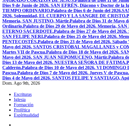
SAGRADO CORAZÓN DE JESÚS.
Palabra de Dios 11 de Jun
Dios 9 de Junio de 2026. SAN EFRÉN, Diácono y Doctor de la Igl
TIEMPO ORDINARIO.
Palabra de Dios 6 de Junio del 2026
2026. Solemnidad, EL CUERPO Y LA SANGRE DE CRISTO.
P
Memoria, SAN JUSTINO, Mártir.
Palabra de Dios 31 de Ma
Ordinario.
Palabra de Dios 29 de Mayo del 2026. Memoria, SA
ETERNO SACERDOTE.
Palabra de Dios 27 de Mayo del 
SAN FELIPE NERI.
Palabra de Dios 25 de Mayo del 2026.
PENTECOSTÉS.
Palabra de Dios 23 de Mayo del 2026. Sábado 
Mayo del 2026. SANTOS CRISTÓBAL MAGALLANES y C
Martes VII de Pascua.
Palabra de Dios 18 de Mayo del 2026. SA
Mayo del 2026. SAN JUAN NEPOMUCENO, Mártir.
Palabra d
Dios 13 de Mayo del 2026. NUESTRA SEÑORA DE FÁTIMA.
P
Calderón.
Palabra de Dios 10 de Mayo del 2026. VI DOMING
Pascua.
Palabra de Dios 7 de Mayo del 2026. Jueves V de Pascua.
Dios 4 de Mayo del 2026. SANTOS FELIPE Y SANTIAGO, Após
Dom. Ago 9th, 2026
Escrituras
Iglesia
Formación
Profética
Espíritualidad