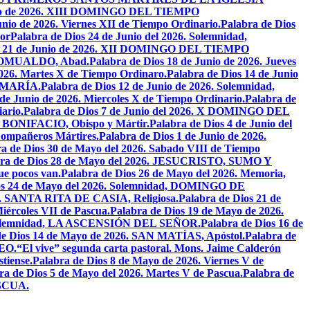
unio de 2026. XIII DOMINGO DEL TIEMPO
unio de 2026. Viernes XII de Tiempo Ordinario.
Palabra de Dios
or
Palabra de Dios 24 de Junio del 2026. Solemnidad,
os 21 de Junio de 2026. XII DOMINGO DEL TIEMPO
N ROMUALDO, Abad.
Palabra de Dios 18 de Junio de 2026. Jueves
2026. Martes X de Tiempo Ordinaro.
Palabra de Dios 14 de Junio
 MARÍA.
Palabra de Dios 12 de Junio de 2026. Solemnidad,
 de Junio de 2026. Miercoles X de Tiempo Ordinario.
Palabra de
ario.
Palabra de Dios 7 de Junio del 2026. X DOMINGO DEL
AN BONIFACIO, Obispo y Mártir.
Palabra de Dios 4 de Junio del
ompañeros Mártires.
Palabra de Dios 1 de Junio de 2026.
a de Dios 30 de Mayo del 2026. Sabado VIII de Tiempo
bra de Dios 28 de Mayo del 2026. JESUCRISTO, SUMO Y
que pocos van.
Palabra de Dios 26 de Mayo del 2026. Memoria,
os 24 de Mayo del 2026. Solemnidad, DOMINGO DE
26. SANTA RITA DE CASIA, Religiosa.
Palabra de Dios 21 de
iércoles VII de Pascua.
Palabra de Dios 19 de Mayo de 2026.
. Solemnidad, LA ASCENSIÓN DEL SEÑOR.
Palabra de Dios 16 de
de Dios 14 de Mayo de 2026. SAN MATÍAS, Apóstol.
Palabra de
EO.
“El vive” segunda carta pastoral. Mons. Jaime Calderón
tiense.
Palabra de Dios 8 de Mayo de 2026. Viernes V de
ra de Dios 5 de Mayo del 2026. Martes V de Pascua.
Palabra de
ASCUA.