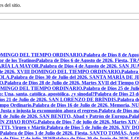
s del sitio.
XIX DOMINGO DEL TIEMPO ORDINARIO.
Palabra de Dios 8 de Ag
r de los Teatinos
Palabra de Dios 6 de Agosto de 2026. Fies
MARÍA LA MAYOR.
Palabra de Dios 4 de Agosto de 2026. SA
sto de 2026. XVIII DOMINGO DEL TIEMPO ORDINARIO.
Palabra 
YOLA.
Palabra de Dios 30 de Julio del 2026. SANTA MARÍA 
O.
Palabra de Dios 28 de Julio de 2026. Martes XVII del Tiempo O
VII DOMINGO DEL TIEMPO ORDINARIO.
Palabra de Dios 25 de J
o: Una, santa, católica, apostólica, ¿y sinodal?
Palabra de Dios 23 
Dios 21 de Julio de 2026. SAN LORENZO DE BRÍNDIS.
Palabra d
empo Ordinario.
Palabra de Dios 16 de Julio de 2026. Memor
.
Justa o injusta la excomunión ahora el regreso.
Palabra de Dios mar
11 de Julio de 2026. SAN BENITO, Abad y Patrón de Europa.
Pala
USTÍN ZHAO RONG.
Palabra de Dios 7 de julio de 2026. Martes XIV
TI, Virgen y Mártir.
Palabra de Dios 5 de Julio de 2026. 
Palabra de Dios 3 de Julio de 2026. Fiesta, SANTO TOMÁS, Após
a de Dios 1º de julio 2026
Palabra de Dios 30 de Junio de 20