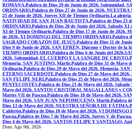
ROMANA.
Palabra de Dios 29 de Junio de 2026. Solemnidad
ORDINARIO.
Palabra de Dios 27 de Junio de 2026. NU
25 de Junio de 2026. Jueves XII de Tiempo Ordinario.
La alegría
NATIVIDAD DE SAN JUAN BAUTISTA.
Palabra de Dios 23 d
ORDINARIO.
Palabra de Dios 20 de Junio del 2026. Sabado XI
XI de Tiempo Ordinario.
Palabra de Dios 17 de Junio de 2026. M
de 2026. XI DOMINGO DEL TIEMPO ORDINARIO.
Palabra
SAGRADO CORAZÓN DE JESÚS.
Palabra de Dios 11 de Jun
Dios 9 de Junio de 2026. SAN EFRÉN, Diácono y Doctor de la Igl
TIEMPO ORDINARIO.
Palabra de Dios 6 de Junio del 2026
2026. Solemnidad, EL CUERPO Y LA SANGRE DE CRISTO.
P
Memoria, SAN JUSTINO, Mártir.
Palabra de Dios 31 de Ma
Ordinario.
Palabra de Dios 29 de Mayo del 2026. Memoria, SA
ETERNO SACERDOTE.
Palabra de Dios 27 de Mayo del 
SAN FELIPE NERI.
Palabra de Dios 25 de Mayo del 2026.
PENTECOSTÉS.
Palabra de Dios 23 de Mayo del 2026. Sábado 
Mayo del 2026. SANTOS CRISTÓBAL MAGALLANES y C
Martes VII de Pascua.
Palabra de Dios 18 de Mayo del 2026. SA
Mayo del 2026. SAN JUAN NEPOMUCENO, Mártir.
Palabra d
Dios 13 de Mayo del 2026. NUESTRA SEÑORA DE FÁTIMA.
P
Calderón.
Palabra de Dios 10 de Mayo del 2026. VI DOMING
Pascua.
Palabra de Dios 7 de Mayo del 2026. Jueves V de Pascua.
Dios 4 de Mayo del 2026. SANTOS FELIPE Y SANTIAGO, Após
Dom. Ago 9th, 2026