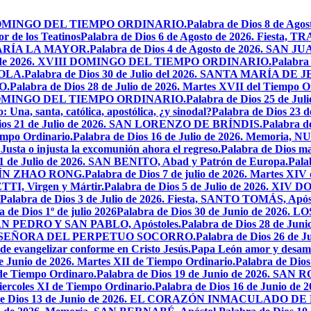
XIX DOMINGO DEL TIEMPO ORDINARIO.
Palabra de Dios 8 de Ag
r de los Teatinos
Palabra de Dios 6 de Agosto de 2026. Fies
MARÍA LA MAYOR.
Palabra de Dios 4 de Agosto de 2026. SA
sto de 2026. XVIII DOMINGO DEL TIEMPO ORDINARIO.
Palabra 
YOLA.
Palabra de Dios 30 de Julio del 2026. SANTA MARÍA 
O.
Palabra de Dios 28 de Julio de 2026. Martes XVII del Tiempo O
VII DOMINGO DEL TIEMPO ORDINARIO.
Palabra de Dios 25 de J
o: Una, santa, católica, apostólica, ¿y sinodal?
Palabra de Dios 23 
Dios 21 de Julio de 2026. SAN LORENZO DE BRÍNDIS.
Palabra d
empo Ordinario.
Palabra de Dios 16 de Julio de 2026. Memor
.
Justa o injusta la excomunión ahora el regreso.
Palabra de Dios mar
11 de Julio de 2026. SAN BENITO, Abad y Patrón de Europa.
Pala
USTÍN ZHAO RONG.
Palabra de Dios 7 de julio de 2026. Martes XIV
TI, Virgen y Mártir.
Palabra de Dios 5 de Julio de 2026. 
Palabra de Dios 3 de Julio de 2026. Fiesta, SANTO TOMÁS, Após
a de Dios 1º de julio 2026
Palabra de Dios 30 de Junio de 20
, SAN PEDRO Y SAN PABLO, Apóstoles.
Palabra de Dios 28 de J
ESTRA SEÑORA DEL PERPETUO SOCORRO.
Palabra de Dios 26 de J
 de evangelizar conforme en Cristo Jesús.
Papa León amor y desam
e Junio de 2026. Martes XII de Tiempo Ordinario.
Palabra de Di
 de Tiempo Ordinaro.
Palabra de Dios 19 de Junio de 2026. SA
iercoles XI de Tiempo Ordinario.
Palabra de Dios 16 de Junio de 
 de Dios 13 de Junio de 2026. EL CORAZÓN INMACULADO DE