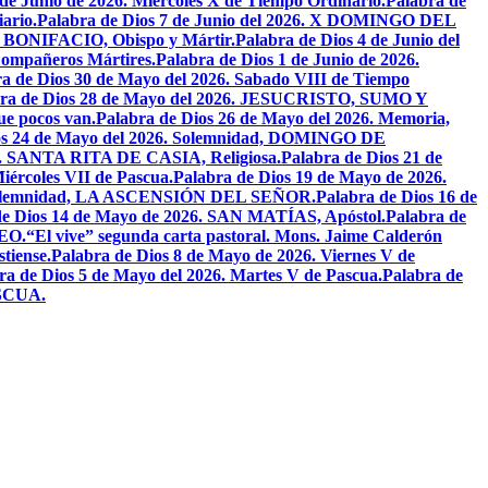
 de Junio de 2026. Miercoles X de Tiempo Ordinario.
Palabra de
ario.
Palabra de Dios 7 de Junio del 2026. X DOMINGO DEL
AN BONIFACIO, Obispo y Mártir.
Palabra de Dios 4 de Junio del
ompañeros Mártires.
Palabra de Dios 1 de Junio de 2026.
a de Dios 30 de Mayo del 2026. Sabado VIII de Tiempo
bra de Dios 28 de Mayo del 2026. JESUCRISTO, SUMO Y
que pocos van.
Palabra de Dios 26 de Mayo del 2026. Memoria,
os 24 de Mayo del 2026. Solemnidad, DOMINGO DE
26. SANTA RITA DE CASIA, Religiosa.
Palabra de Dios 21 de
iércoles VII de Pascua.
Palabra de Dios 19 de Mayo de 2026.
. Solemnidad, LA ASCENSIÓN DEL SEÑOR.
Palabra de Dios 16 de
de Dios 14 de Mayo de 2026. SAN MATÍAS, Apóstol.
Palabra de
EO.
“El vive” segunda carta pastoral. Mons. Jaime Calderón
tiense.
Palabra de Dios 8 de Mayo de 2026. Viernes V de
ra de Dios 5 de Mayo del 2026. Martes V de Pascua.
Palabra de
ASCUA.