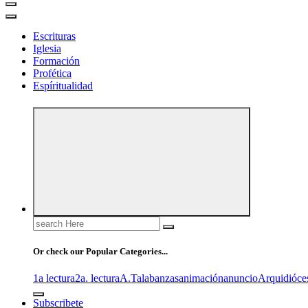
Escrituras
Iglesia
Formación
Profética
Espíritualidad
Search
for:
Or check our Popular Categories...
1a lectura
2a. lectura
A.T
alabanzas
animación
anuncio
Arquidióce
Subscribete