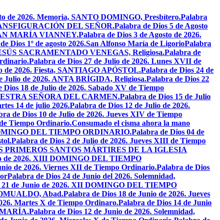
osto de 2026. Memoria, SANTO DOMINGO, Presbítero.
Palabra
ta, TRANSFIGURACIÓN DEL SEÑOR.
Palabra de Dios 5 de Agosto
N JUAN MARÍA VIANNEY.
Palabra de Dios 3 de Agosto de 2026.
de Dios 1º de agosto 2026.San Alfonso María de Ligorio
Palabra
DE JESÚS SACRAMENTADO VENEGAS, Religiosa.
Palabra de
rdinario.
Palabra de Dios 27 de Julio de 2026. Lunes XVII de
ulio de 2026. Fiesta, SANTIAGO APÓSTOL.
Palabra de Dios 24 de
de Julio de 2026. ANTA BRÍGIDA, Religiosa.
Palabra de Dios 22
e Dios 18 de Julio de 2026. Sabado XV de Tiempo
ia, NUESTRA SEÑORA DEL CARMEN.
Palabra de Dios 15 de Julio
tes 14 de julio 2026.
Palabra de Dios 12 de Julio de 2026.
bra de Dios 10 de Julio de 2026. Jueves XIV de Tiempo
 de Tiempo Ordinario.
Consumado el cisma ahora la mano
XIV DOMINGO DEL TIEMPO ORDINARIO.
Palabra de Dios 04 de
tol.
Palabra de Dios 2 de Julio de 2026. Jueves XIII de Tiempo
26. LOS PRIMEROS SANTOS MÁRTIRES DE LA IGLESIA
unio de 2026. XIII DOMINGO DEL TIEMPO
unio de 2026. Viernes XII de Tiempo Ordinario.
Palabra de Dios
or
Palabra de Dios 24 de Junio del 2026. Solemnidad,
os 21 de Junio de 2026. XII DOMINGO DEL TIEMPO
N ROMUALDO, Abad.
Palabra de Dios 18 de Junio de 2026. Jueves
2026. Martes X de Tiempo Ordinaro.
Palabra de Dios 14 de Junio
 MARÍA.
Palabra de Dios 12 de Junio de 2026. Solemnidad,