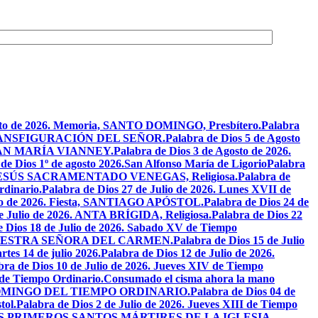
osto de 2026. Memoria, SANTO DOMINGO, Presbítero.
Palabra
ta, TRANSFIGURACIÓN DEL SEÑOR.
Palabra de Dios 5 de Agosto
N JUAN MARÍA VIANNEY.
Palabra de Dios 3 de Agosto de 2026.
de Dios 1º de agosto 2026.San Alfonso María de Ligorio
Palabra
DE JESÚS SACRAMENTADO VENEGAS, Religiosa.
Palabra de
rdinario.
Palabra de Dios 27 de Julio de 2026. Lunes XVII de
ulio de 2026. Fiesta, SANTIAGO APÓSTOL.
Palabra de Dios 24 de
de Julio de 2026. ANTA BRÍGIDA, Religiosa.
Palabra de Dios 22
e Dios 18 de Julio de 2026. Sabado XV de Tiempo
ia, NUESTRA SEÑORA DEL CARMEN.
Palabra de Dios 15 de Julio
tes 14 de julio 2026.
Palabra de Dios 12 de Julio de 2026.
bra de Dios 10 de Julio de 2026. Jueves XIV de Tiempo
 de Tiempo Ordinario.
Consumado el cisma ahora la mano
XIV DOMINGO DEL TIEMPO ORDINARIO.
Palabra de Dios 04 de
tol.
Palabra de Dios 2 de Julio de 2026. Jueves XIII de Tiempo
26. LOS PRIMEROS SANTOS MÁRTIRES DE LA IGLESIA