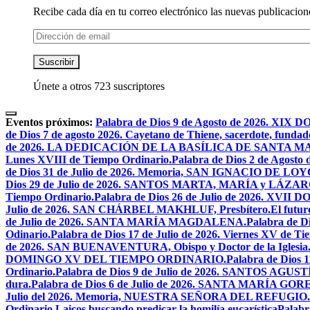
Recibe cada día en tu correo electrónico las nuevas publicacione
Dirección
de
email
Suscribir
Únete a otros 723 suscriptores
Eventos próximos:
Palabra de Dios 9 de Agosto de 2026. 
de Dios 7 de agosto 2026. Cayetano de Thiene, sacerdote, fundado
de 2026. LA DEDICACIÓN DE LA BASÍLICA DE SANTA 
Lunes XVIII de Tiempo Ordinario.
Palabra de Dios 2 de Ago
de Dios 31 de Julio de 2026. Memoria, SAN IGNACIO DE LO
Dios 29 de Julio de 2026. SANTOS MARTA, MARÍA y LÁZAR
Tiempo Ordinario.
Palabra de Dios 26 de Julio de 2026. X
Julio de 2026. SAN CHÁRBEL MAKHLUF, Presbítero.
El futur
de Julio de 2026. SANTA MARÍA MAGDALENA.
Palabra de 
Odinario.
Palabra de Dios 17 de Julio de 2026. Viernes XV de Ti
de 2026. SAN BUENAVENTURA, Obispo y Doctor de la Iglesia
DOMINGO XV DEL TIEMPO ORDINARIO.
Palabra de Dios 
Ordinario.
Palabra de Dios 9 de Julio de 2026. SANTOS AG
dura.
Palabra de Dios 6 de Julio de 2026. SANTA MARÍA GORET
Julio del 2026. Memoria, NUESTRA SEÑORA DEL REFUGIO.
Ordinario.
Laicos buscando predicar la homilía eucarística
Palabr