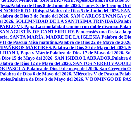
io de 2026. Memoria, SAN BERNABÉ, Apóstol.
Palabra de Dios 10
esia.
Palabra de Dios 8 de Junio de 2026. Lunes X de Tiempo Ordi
.SAN NORBERTO, Obispo.
Palabra de Dios 5 de Junio del 2026. S
alabra de Dios 3 de Junio del 2026. SAN CARLOS LWANGA y C
yo del 2026. SOLEMNIDAD DE LA SANTÍSIMA TRINIDAD.
Palabr
N PABLO VI, Papa.
La sinodalidad camino con doble discurso.
Pala
2026. SAN AGUSTÍN DE CANTERBURY.
Pentecostés una fiesta a la 
 Memoria, SANTA MARÍA, MADRE DE LA IGLESIA.
Palabra de Di
VII de Pascua Misa matutina.
Palabra de Dios 22 de Mayo de 20
OMPAÑEROS MÁRTIRES.
Palabra de Dios 20 de Mayo del 2026. M
N JUAN I, Papa y Mártir.
Palabra de Dios 17 de Mayo del 2026
e Dios 15 de Mayo del 2026. SAN ISIDRO LABRADOR.
Palabra 
alabra de Dios 12 de Mayo del 2026. SANTOS NEREO y AQUIL
O DE PASCUA.
Palabra de Dios 9 de mayo del 2026. San Gregorio Os
Palabra de Dios 6 de Mayo del 2026. Miércoles V de Pascua.
Palab
toles.
Palabra de Dios 3 de Mayo del 2026. V DOMINGO DE P