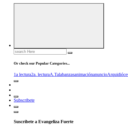
Search
for:
Or check our Popular Categories...
1a lectura
2a. lectura
A.T
alabanzas
animación
anuncio
Arquidióce
Subscribete
Suscríbete a Evangeliza Fuerte