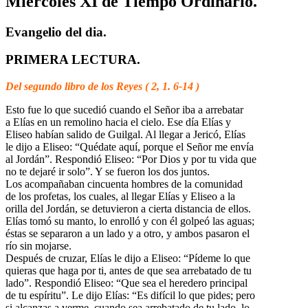
Miercoles XI de Tiempo Ordinario.
Evangelio del dia.
PRIMERA LECTURA.
Del segundo libro de los Reyes ( 2, 1. 6-14 )
Esto fue lo que sucedió cuando el Señor iba a arrebatar
a Elías en un remolino hacia el cielo. Ese día Elías y
Eliseo habían salido de Guilgal. Al llegar a Jericó, Elías
le dijo a Eliseo: “Quédate aquí, porque el Señor me envía
al Jordán”. Respondió Eliseo: “Por Dios y por tu vida que
no te dejaré ir solo”. Y se fueron los dos juntos.
Los acompañaban cincuenta hombres de la comunidad
de los profetas, los cuales, al llegar Elías y Eliseo a la
orilla del Jordán, se detuvieron a cierta distancia de ellos.
Elías tomó su manto, lo enrolló y con él golpeó las aguas;
éstas se separaron a un lado y a otro, y ambos pasaron el
río sin mojarse.
Después de cruzar, Elías le dijo a Eliseo: “Pídeme lo que
quieras que haga por ti, antes de que sea arrebatado de tu
lado”. Respondió Eliseo: “Que sea el heredero principal
de tu espíritu”. Le dijo Elías: “Es difícil lo que pides; pero
si alcanzas a verme, cuando sea arrebatado de tu lado, lo