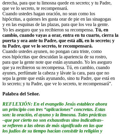
derecha, para que tu limosna quede en secreto; y tu Padre,
que ve lo secreto, te recompensará.
Cuando ustedes hagan oración, no sean como los
hipócritas, a quienes les gusta orar de pie en las sinagogas
y en las esquinas de las plazas, para que los vea la gente.
Yo les aseguro que ya recibieron su recompensa.
Tú, en
cambio, cuando vayas a orar, entra en tu cuarto, cierra la
puerta y ora ante tu Padre, que está allí, en lo secreto; y
tu Padre, que ve lo secreto, te recompensará.
Cuando ustedes ayunen, no pongan cara triste, como
esos hipócritas que descuidan la apariencia de su rostro,
para que la gente note que están ayunando. Yo les aseguro
que ya recibieron su recompensa. Tú, en cambio, cuando
ayunes, perfúmate la cabeza y lávate la cara, para que no
sepa la gente que estás ayunando, sino tu Padre, que está en
lo secreto; y tu Padre, que ve lo secreto, te recompensará”.
Palabra del Señor.
REFLEXIÓN: En el evangelio Jesús establece ahora
un principio con tres “aplicaciones” concretas. Estas
son: la oración, el ayuno y la limosna. Tales prácticas
–que por cierto no son exhaustivas sino indicativas–
se refieren a las obras de más significado en las que
los judíos de su tiempo hacían consistir la religión y