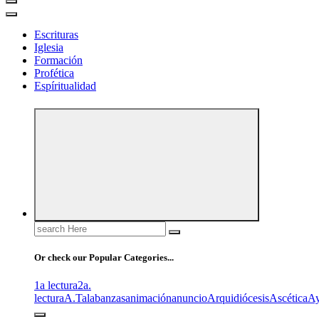
Escrituras
Iglesia
Formación
Profética
Espíritualidad
Search
for:
Or check our Popular Categories...
1a lectura
2a.
lectura
A.T
alabanzas
animación
anuncio
Arquidiócesis
Ascética
A