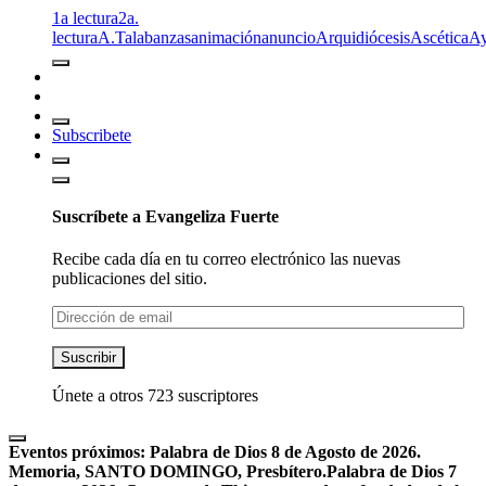
1a lectura
2a.
lectura
A.T
alabanzas
animación
anuncio
Arquidiócesis
Ascética
A
Subscribete
Suscríbete a Evangeliza Fuerte
Recibe cada día en tu correo electrónico las nuevas
publicaciones del sitio.
Dirección
de
email
Suscribir
Únete a otros 723 suscriptores
Eventos próximos:
Palabra de Dios 8 de Agosto de 2026.
Memoria, SANTO DOMINGO, Presbítero.
Palabra de Dios 7