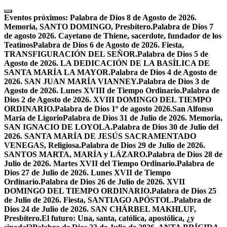
Skip
to
Eventos próximos:
Palabra de Dios 8 de Agosto de 2026.
content
Memoria, SANTO DOMINGO, Presbítero.
Palabra de Dios 7
de agosto 2026. Cayetano de Thiene, sacerdote, fundador de los
Teatinos
Palabra de Dios 6 de Agosto de 2026. Fiesta,
TRANSFIGURACIÓN DEL SEÑOR.
Palabra de Dios 5 de
Agosto de 2026. LA DEDICACIÓN DE LA BASÍLICA DE
SANTA MARÍA LA MAYOR.
Palabra de Dios 4 de Agosto de
2026. SAN JUAN MARÍA VIANNEY.
Palabra de Dios 3 de
Agosto de 2026. Lunes XVIII de Tiempo Ordinario.
Palabra de
Dios 2 de Agosto de 2026. XVIII DOMINGO DEL TIEMPO
ORDINARIO.
Palabra de Dios 1º de agosto 2026.San Alfonso
María de Ligorio
Palabra de Dios 31 de Julio de 2026. Memoria,
SAN IGNACIO DE LOYOLA.
Palabra de Dios 30 de Julio del
2026. SANTA MARÍA DE JESÚS SACRAMENTADO
VENEGAS, Religiosa.
Palabra de Dios 29 de Julio de 2026.
SANTOS MARTA, MARÍA y LÁZARO.
Palabra de Dios 28 de
Julio de 2026. Martes XVII del Tiempo Ordinario.
Palabra de
Dios 27 de Julio de 2026. Lunes XVII de Tiempo
Ordinario.
Palabra de Dios 26 de Julio de 2026. XVII
DOMINGO DEL TIEMPO ORDINARIO.
Palabra de Dios 25
de Julio de 2026. Fiesta, SANTIAGO APÓSTOL.
Palabra de
Dios 24 de Julio de 2026. SAN CHÁRBEL MAKHLUF,
Presbítero.
El futuro: Una, santa, católica, apostólica, ¿y