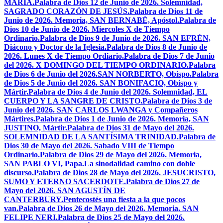
MARÍA.
Palabra de Dios 12 de Junio de 2026. Solemnidad,
SAGRADO CORAZÓN DE JESÚS.
Palabra de Dios 11 de
Junio de 2026. Memoria, SAN BERNABÉ, Apóstol.
Palabra de
Dios 10 de Junio de 2026. Miercoles X de Tiempo
Ordinario.
Palabra de Dios 9 de Junio de 2026. SAN EFRÉN,
Diácono y Doctor de la Iglesia.
Palabra de Dios 8 de Junio de
2026. Lunes X de Tiempo Ordiario.
Palabra de Dios 7 de Junio
del 2026. X DOMINGO DEL TIEMPO ORDINARIO.
Palabra
de Dios 6 de Junio del 2026.SAN NORBERTO, Obispo.
Palabra
de Dios 5 de Junio del 2026. SAN BONIFACIO, Obispo y
Mártir.
Palabra de Dios 4 de Junio del 2026. Solemnidad, EL
CUERPO Y LA SANGRE DE CRISTO.
Palabra de Dios 3 de
Junio del 2026. SAN CARLOS LWANGA y Compañeros
Mártires.
Palabra de Dios 1 de Junio de 2026. Memoria, SAN
JUSTINO, Mártir.
Palabra de Dios 31 de Mayo del 2026.
SOLEMNIDAD DE LA SANTÍSIMA TRINIDAD.
Palabra de
Dios 30 de Mayo del 2026. Sabado VIII de Tiempo
Ordinario.
Palabra de Dios 29 de Mayo del 2026. Memoria,
SAN PABLO VI, Papa.
La sinodalidad camino con doble
discurso.
Palabra de Dios 28 de Mayo del 2026. JESUCRISTO,
SUMO Y ETERNO SACERDOTE.
Palabra de Dios 27 de
Mayo del 2026. SAN AGUSTÍN DE
CANTERBURY.
Pentecostés una fiesta a la que pocos
van.
Palabra de Dios 26 de Mayo del 2026. Memoria, SAN
FELIPE NERI.
Palabra de Dios 25 de Mayo del 2026.