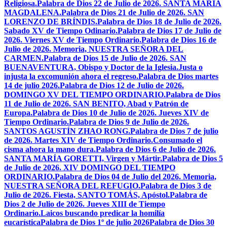
Religiosa.
Palabra de Dios 22 de Julio de 2026. SANTA MARÍA
MAGDALENA.
Palabra de Dios 21 de Julio de 2026. SAN
LORENZO DE BRÍNDIS.
Palabra de Dios 18 de Julio de 2026.
Sabado XV de Tiempo Odinario.
Palabra de Dios 17 de Julio de
2026. Viernes XV de Tiempo Ordinario.
Palabra de Dios 16 de
Julio de 2026. Memoria, NUESTRA SEÑORA DEL
CARMEN.
Palabra de Dios 15 de Julio de 2026. SAN
BUENAVENTURA, Obispo y Doctor de la Iglesia.
Justa o
injusta la excomunión ahora el regreso.
Palabra de Dios martes
14 de julio 2026.
Palabra de Dios 12 de Julio de 2026.
DOMINGO XV DEL TIEMPO ORDINARIO.
Palabra de Dios
11 de Julio de 2026. SAN BENITO, Abad y Patrón de
Europa.
Palabra de Dios 10 de Julio de 2026. Jueves XIV de
Tiempo Ordinario.
Palabra de Dios 9 de Julio de 2026.
SANTOS AGUSTÍN ZHAO RONG.
Palabra de Dios 7 de julio
de 2026. Martes XIV de Tiempo Ordinario.
Consumado el
cisma ahora la mano dura.
Palabra de Dios 6 de Julio de 2026.
SANTA MARÍA GORETTI, Virgen y Mártir.
Palabra de Dios 5
de Julio de 2026. XIV DOMINGO DEL TIEMPO
ORDINARIO.
Palabra de Dios 04 de Julio del 2026. Memoria,
NUESTRA SEÑORA DEL REFUGIO.
Palabra de Dios 3 de
Julio de 2026. Fiesta, SANTO TOMÁS, Apóstol.
Palabra de
Dios 2 de Julio de 2026. Jueves XIII de Tiempo
Ordinario.
Laicos buscando predicar la homilía
eucarística
Palabra de Dios 1º de julio 2026
Palabra de Dios 30