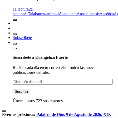
1a lectura
2a.
lectura
A.T
alabanzas
animación
anuncio
Arquidiócesis
Ascética
A
Subscribete
Suscríbete a Evangeliza Fuerte
Recibe cada día en tu correo electrónico las nuevas
publicaciones del sitio.
Dirección
de
email
Suscribir
Únete a otros 723 suscriptores
Eventos próximos:
Palabra de Dios 9 de Agosto de 2026. XIX