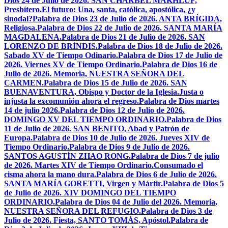
Dios 24 de Julio de 2026. SAN CHÁRBEL MAKHLUF,
Presbítero.
El futuro: Una, santa, católica, apostólica, ¿y
sinodal?
Palabra de Dios 23 de Julio de 2026. ANTA BRÍGIDA,
Religiosa.
Palabra de Dios 22 de Julio de 2026. SANTA MARÍA
MAGDALENA.
Palabra de Dios 21 de Julio de 2026. SAN
LORENZO DE BRÍNDIS.
Palabra de Dios 18 de Julio de 2026.
Sabado XV de Tiempo Odinario.
Palabra de Dios 17 de Julio de
2026. Viernes XV de Tiempo Ordinario.
Palabra de Dios 16 de
Julio de 2026. Memoria, NUESTRA SEÑORA DEL
CARMEN.
Palabra de Dios 15 de Julio de 2026. SAN
BUENAVENTURA, Obispo y Doctor de la Iglesia.
Justa o
injusta la excomunión ahora el regreso.
Palabra de Dios martes
14 de julio 2026.
Palabra de Dios 12 de Julio de 2026.
DOMINGO XV DEL TIEMPO ORDINARIO.
Palabra de Dios
11 de Julio de 2026. SAN BENITO, Abad y Patrón de
Europa.
Palabra de Dios 10 de Julio de 2026. Jueves XIV de
Tiempo Ordinario.
Palabra de Dios 9 de Julio de 2026.
SANTOS AGUSTÍN ZHAO RONG.
Palabra de Dios 7 de julio
de 2026. Martes XIV de Tiempo Ordinario.
Consumado el
cisma ahora la mano dura.
Palabra de Dios 6 de Julio de 2026.
SANTA MARÍA GORETTI, Virgen y Mártir.
Palabra de Dios 5
de Julio de 2026. XIV DOMINGO DEL TIEMPO
ORDINARIO.
Palabra de Dios 04 de Julio del 2026. Memoria,
NUESTRA SEÑORA DEL REFUGIO.
Palabra de Dios 3 de
Julio de 2026. Fiesta, SANTO TOMÁS, Apóstol.
Palabra de