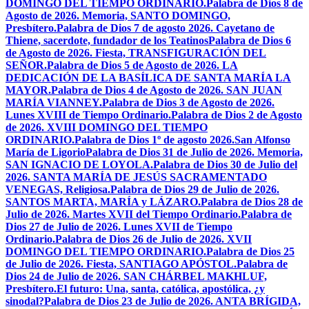
DOMINGO DEL TIEMPO ORDINARIO.
Palabra de Dios 8 de
Agosto de 2026. Memoria, SANTO DOMINGO,
Presbítero.
Palabra de Dios 7 de agosto 2026. Cayetano de
Thiene, sacerdote, fundador de los Teatinos
Palabra de Dios 6
de Agosto de 2026. Fiesta, TRANSFIGURACIÓN DEL
SEÑOR.
Palabra de Dios 5 de Agosto de 2026. LA
DEDICACIÓN DE LA BASÍLICA DE SANTA MARÍA LA
MAYOR.
Palabra de Dios 4 de Agosto de 2026. SAN JUAN
MARÍA VIANNEY.
Palabra de Dios 3 de Agosto de 2026.
Lunes XVIII de Tiempo Ordinario.
Palabra de Dios 2 de Agosto
de 2026. XVIII DOMINGO DEL TIEMPO
ORDINARIO.
Palabra de Dios 1º de agosto 2026.San Alfonso
María de Ligorio
Palabra de Dios 31 de Julio de 2026. Memoria,
SAN IGNACIO DE LOYOLA.
Palabra de Dios 30 de Julio del
2026. SANTA MARÍA DE JESÚS SACRAMENTADO
VENEGAS, Religiosa.
Palabra de Dios 29 de Julio de 2026.
SANTOS MARTA, MARÍA y LÁZARO.
Palabra de Dios 28 de
Julio de 2026. Martes XVII del Tiempo Ordinario.
Palabra de
Dios 27 de Julio de 2026. Lunes XVII de Tiempo
Ordinario.
Palabra de Dios 26 de Julio de 2026. XVII
DOMINGO DEL TIEMPO ORDINARIO.
Palabra de Dios 25
de Julio de 2026. Fiesta, SANTIAGO APÓSTOL.
Palabra de
Dios 24 de Julio de 2026. SAN CHÁRBEL MAKHLUF,
Presbítero.
El futuro: Una, santa, católica, apostólica, ¿y
sinodal?
Palabra de Dios 23 de Julio de 2026. ANTA BRÍGIDA,