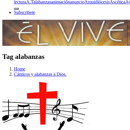
lectura
A.T
alabanzas
animación
anuncio
Arquidiócesis
Ascética
A
Subscribete
Tag alabanzas
Home
Cánticos y alabanzas a Dios.