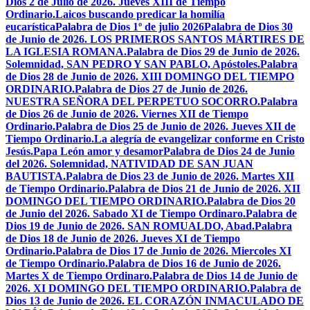
Dios 2 de Julio de 2026. Jueves XIII de Tiempo
Ordinario.
Laicos buscando predicar la homilía
eucarística
Palabra de Dios 1º de julio 2026
Palabra de Dios 30
de Junio de 2026. LOS PRIMEROS SANTOS MÁRTIRES DE
LA IGLESIA ROMANA.
Palabra de Dios 29 de Junio de 2026.
Solemnidad, SAN PEDRO Y SAN PABLO, Apóstoles.
Palabra
de Dios 28 de Junio de 2026. XIII DOMINGO DEL TIEMPO
ORDINARIO.
Palabra de Dios 27 de Junio de 2026.
NUESTRA SEÑORA DEL PERPETUO SOCORRO.
Palabra
de Dios 26 de Junio de 2026. Viernes XII de Tiempo
Ordinario.
Palabra de Dios 25 de Junio de 2026. Jueves XII de
Tiempo Ordinario.
La alegría de evangelizar conforme en Cristo
Jesús.
Papa León amor y desamor
Palabra de Dios 24 de Junio
del 2026. Solemnidad, NATIVIDAD DE SAN JUAN
BAUTISTA.
Palabra de Dios 23 de Junio de 2026. Martes XII
de Tiempo Ordinario.
Palabra de Dios 21 de Junio de 2026. XII
DOMINGO DEL TIEMPO ORDINARIO.
Palabra de Dios 20
de Junio del 2026. Sabado XI de Tiempo Ordinaro.
Palabra de
Dios 19 de Junio de 2026. SAN ROMUALDO, Abad.
Palabra
de Dios 18 de Junio de 2026. Jueves XI de Tiempo
Ordinario.
Palabra de Dios 17 de Junio de 2026. Miercoles XI
de Tiempo Ordinario.
Palabra de Dios 16 de Junio de 2026.
Martes X de Tiempo Ordinaro.
Palabra de Dios 14 de Junio de
2026. XI DOMINGO DEL TIEMPO ORDINARIO.
Palabra de
Dios 13 de Junio de 2026. EL CORAZÓN INMACULADO DE