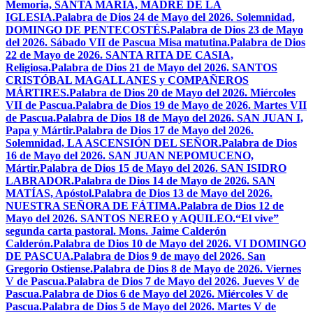
Memoria, SANTA MARÍA, MADRE DE LA
IGLESIA.
Palabra de Dios 24 de Mayo del 2026. Solemnidad,
DOMINGO DE PENTECOSTÉS.
Palabra de Dios 23 de Mayo
del 2026. Sábado VII de Pascua Misa matutina.
Palabra de Dios
22 de Mayo de 2026. SANTA RITA DE CASIA,
Religiosa.
Palabra de Dios 21 de Mayo del 2026. SANTOS
CRISTÓBAL MAGALLANES y COMPAÑEROS
MÁRTIRES.
Palabra de Dios 20 de Mayo del 2026. Miércoles
VII de Pascua.
Palabra de Dios 19 de Mayo de 2026. Martes VII
de Pascua.
Palabra de Dios 18 de Mayo del 2026. SAN JUAN I,
Papa y Mártir.
Palabra de Dios 17 de Mayo del 2026.
Solemnidad, LA ASCENSIÓN DEL SEÑOR.
Palabra de Dios
16 de Mayo del 2026. SAN JUAN NEPOMUCENO,
Mártir.
Palabra de Dios 15 de Mayo del 2026. SAN ISIDRO
LABRADOR.
Palabra de Dios 14 de Mayo de 2026. SAN
MATÍAS, Apóstol.
Palabra de Dios 13 de Mayo del 2026.
NUESTRA SEÑORA DE FÁTIMA.
Palabra de Dios 12 de
Mayo del 2026. SANTOS NEREO y AQUILEO.
“El vive”
segunda carta pastoral. Mons. Jaime Calderón
Calderón.
Palabra de Dios 10 de Mayo del 2026. VI DOMINGO
DE PASCUA.
Palabra de Dios 9 de mayo del 2026. San
Gregorio Ostiense.
Palabra de Dios 8 de Mayo de 2026. Viernes
V de Pascua.
Palabra de Dios 7 de Mayo del 2026. Jueves V de
Pascua.
Palabra de Dios 6 de Mayo del 2026. Miércoles V de
Pascua.
Palabra de Dios 5 de Mayo del 2026. Martes V de