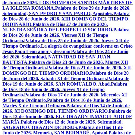
de Junio de 2026. LOS PRIMEROS SANTOS MÁRTIRES DE
LA IGLESIA ROMANA.
Palabra de Dios 29 de Junio de 2026.
Solemnidad, SAN PEDRO Y SAN PABLO, Apóstoles.
Palabra
de Dios 28 de Junio de 2026. XIII DOMINGO DEL TIEMPO
ORDINARIO.
Palabra de Dios 27 de Junio de 2026.
NUESTRA SEÑORA DEL PERPETUO SOCORRO.
Palabra
de Dios 26 de Junio de 2026. Viernes XII de Tiempo
Ordinario.
Palabra de Dios 25 de Junio de 2026. Jueves XII de
Tiempo Ordinario.
La alegría de evangelizar conforme en Cristo
Jesús.
Papa León amor y desamor
Palabra de Dios 24 de Junio
del 2026. Solemnidad, NATIVIDAD DE SAN JUAN
BAUTISTA.
Palabra de Dios 23 de Junio de 2026. Martes XII
de Tiempo Ordinario.
Palabra de Dios 21 de Junio de 2026. XII
DOMINGO DEL TIEMPO ORDINARIO.
Palabra de Dios 20
de Junio del 2026. Sabado XI de Tiempo Ordinaro.
Palabra de
Dios 19 de Junio de 2026. SAN ROMUALDO, Abad.
Palabra
de Dios 18 de Junio de 2026. Jueves XI de Tiempo
Ordinario.
Palabra de Dios 17 de Junio de 2026. Miercoles XI
de Tiempo Ordinario.
Palabra de Dios 16 de Junio de 2026.
Martes X de Tiempo Ordinaro.
Palabra de Dios 14 de Junio de
2026. XI DOMINGO DEL TIEMPO ORDINARIO.
Palabra de
Dios 13 de Junio de 2026. EL CORAZÓN INMACULADO DE
MARÍA.
Palabra de Dios 12 de Junio de 2026. Solemnidad,
SAGRADO CORAZÓN DE JESÚS.
Palabra de Dios 11 de
Junio de 2026. Memoria, SAN BERNABÉ, Apóstol.
Palabra de