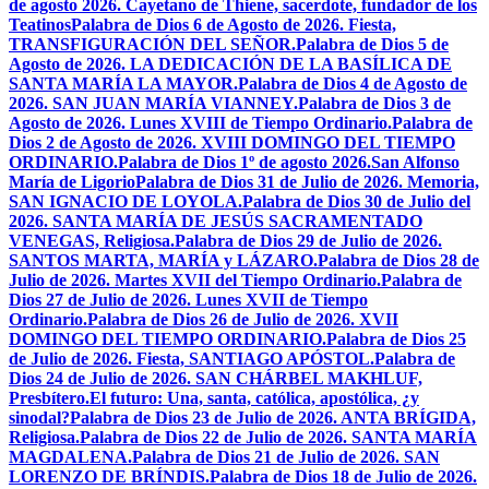
de agosto 2026. Cayetano de Thiene, sacerdote, fundador de los
Teatinos
Palabra de Dios 6 de Agosto de 2026. Fiesta,
TRANSFIGURACIÓN DEL SEÑOR.
Palabra de Dios 5 de
Agosto de 2026. LA DEDICACIÓN DE LA BASÍLICA DE
SANTA MARÍA LA MAYOR.
Palabra de Dios 4 de Agosto de
2026. SAN JUAN MARÍA VIANNEY.
Palabra de Dios 3 de
Agosto de 2026. Lunes XVIII de Tiempo Ordinario.
Palabra de
Dios 2 de Agosto de 2026. XVIII DOMINGO DEL TIEMPO
ORDINARIO.
Palabra de Dios 1º de agosto 2026.San Alfonso
María de Ligorio
Palabra de Dios 31 de Julio de 2026. Memoria,
SAN IGNACIO DE LOYOLA.
Palabra de Dios 30 de Julio del
2026. SANTA MARÍA DE JESÚS SACRAMENTADO
VENEGAS, Religiosa.
Palabra de Dios 29 de Julio de 2026.
SANTOS MARTA, MARÍA y LÁZARO.
Palabra de Dios 28 de
Julio de 2026. Martes XVII del Tiempo Ordinario.
Palabra de
Dios 27 de Julio de 2026. Lunes XVII de Tiempo
Ordinario.
Palabra de Dios 26 de Julio de 2026. XVII
DOMINGO DEL TIEMPO ORDINARIO.
Palabra de Dios 25
de Julio de 2026. Fiesta, SANTIAGO APÓSTOL.
Palabra de
Dios 24 de Julio de 2026. SAN CHÁRBEL MAKHLUF,
Presbítero.
El futuro: Una, santa, católica, apostólica, ¿y
sinodal?
Palabra de Dios 23 de Julio de 2026. ANTA BRÍGIDA,
Religiosa.
Palabra de Dios 22 de Julio de 2026. SANTA MARÍA
MAGDALENA.
Palabra de Dios 21 de Julio de 2026. SAN
LORENZO DE BRÍNDIS.
Palabra de Dios 18 de Julio de 2026.