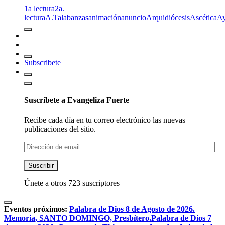
1a lectura
2a.
lectura
A.T
alabanzas
animación
anuncio
Arquidiócesis
Ascética
A
Subscribete
Suscríbete a Evangeliza Fuerte
Recibe cada día en tu correo electrónico las nuevas
publicaciones del sitio.
Dirección
de
email
Suscribir
Únete a otros 723 suscriptores
Eventos próximos:
Palabra de Dios 8 de Agosto de 2026.
Memoria, SANTO DOMINGO, Presbítero.
Palabra de Dios 7