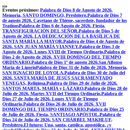
Skip
to
Eventos próximos:
Palabra de Dios 8 de Agosto de 2026.
content
Memoria, SANTO DOMINGO, Presbítero.
Palabra de Dios 7
de agosto 2026. Cayetano de Thiene, sacerdote, fundador de los
Teatinos
Palabra de Dios 6 de Agosto de 2026. Fiesta,
TRANSFIGURACIÓN DEL SEÑOR.
Palabra de Dios 5 de
Agosto de 2026. LA DEDICACIÓN DE LA BASÍLICA DE
SANTA MARÍA LA MAYOR.
Palabra de Dios 4 de Agosto de
2026. SAN JUAN MARÍA VIANNEY.
Palabra de Dios 3 de
Agosto de 2026. Lunes XVIII de Tiempo Ordinario.
Palabra de
Dios 2 de Agosto de 2026. XVIII DOMINGO DEL TIEMPO
ORDINARIO.
Palabra de Dios 1º de agosto 2026.San Alfonso
María de Ligorio
Palabra de Dios 31 de Julio de 2026. Memoria,
SAN IGNACIO DE LOYOLA.
Palabra de Dios 30 de Julio del
2026. SANTA MARÍA DE JESÚS SACRAMENTADO
VENEGAS, Religiosa.
Palabra de Dios 29 de Julio de 2026.
SANTOS MARTA, MARÍA y LÁZARO.
Palabra de Dios 28 de
Julio de 2026. Martes XVII del Tiempo Ordinario.
Palabra de
Dios 27 de Julio de 2026. Lunes XVII de Tiempo
Ordinario.
Palabra de Dios 26 de Julio de 2026. XVII
DOMINGO DEL TIEMPO ORDINARIO.
Palabra de Dios 25
de Julio de 2026. Fiesta, SANTIAGO APÓSTOL.
Palabra de
Dios 24 de Julio de 2026. SAN CHÁRBEL MAKHLUF,
Presbítero.
El futuro: Una, santa, católica, apostólica, ¿y