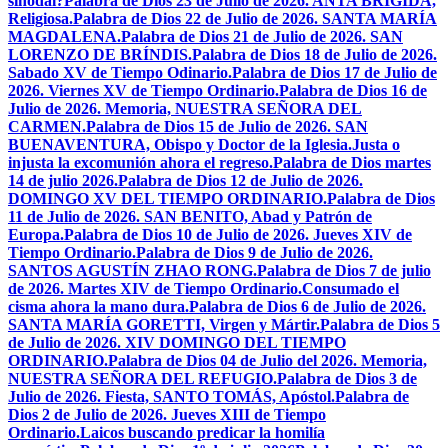
sinodal?
Palabra de Dios 23 de Julio de 2026. ANTA BRÍGIDA,
Religiosa.
Palabra de Dios 22 de Julio de 2026. SANTA MARÍA
MAGDALENA.
Palabra de Dios 21 de Julio de 2026. SAN
LORENZO DE BRÍNDIS.
Palabra de Dios 18 de Julio de 2026.
Sabado XV de Tiempo Odinario.
Palabra de Dios 17 de Julio de
2026. Viernes XV de Tiempo Ordinario.
Palabra de Dios 16 de
Julio de 2026. Memoria, NUESTRA SEÑORA DEL
CARMEN.
Palabra de Dios 15 de Julio de 2026. SAN
BUENAVENTURA, Obispo y Doctor de la Iglesia.
Justa o
injusta la excomunión ahora el regreso.
Palabra de Dios martes
14 de julio 2026.
Palabra de Dios 12 de Julio de 2026.
DOMINGO XV DEL TIEMPO ORDINARIO.
Palabra de Dios
11 de Julio de 2026. SAN BENITO, Abad y Patrón de
Europa.
Palabra de Dios 10 de Julio de 2026. Jueves XIV de
Tiempo Ordinario.
Palabra de Dios 9 de Julio de 2026.
SANTOS AGUSTÍN ZHAO RONG.
Palabra de Dios 7 de julio
de 2026. Martes XIV de Tiempo Ordinario.
Consumado el
cisma ahora la mano dura.
Palabra de Dios 6 de Julio de 2026.
SANTA MARÍA GORETTI, Virgen y Mártir.
Palabra de Dios 5
de Julio de 2026. XIV DOMINGO DEL TIEMPO
ORDINARIO.
Palabra de Dios 04 de Julio del 2026. Memoria,
NUESTRA SEÑORA DEL REFUGIO.
Palabra de Dios 3 de
Julio de 2026. Fiesta, SANTO TOMÁS, Apóstol.
Palabra de
Dios 2 de Julio de 2026. Jueves XIII de Tiempo
Ordinario.
Laicos buscando predicar la homilía