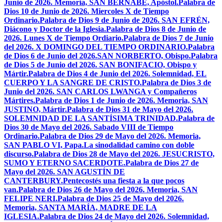
Junio de 2026. Memoria, SAN BERNABÉ, Apóstol.
Palabra de
Dios 10 de Junio de 2026. Miercoles X de Tiempo
Ordinario.
Palabra de Dios 9 de Junio de 2026. SAN EFRÉN,
Diácono y Doctor de la Iglesia.
Palabra de Dios 8 de Junio de
2026. Lunes X de Tiempo Ordiario.
Palabra de Dios 7 de Junio
del 2026. X DOMINGO DEL TIEMPO ORDINARIO.
Palabra
de Dios 6 de Junio del 2026.SAN NORBERTO, Obispo.
Palabra
de Dios 5 de Junio del 2026. SAN BONIFACIO, Obispo y
Mártir.
Palabra de Dios 4 de Junio del 2026. Solemnidad, EL
CUERPO Y LA SANGRE DE CRISTO.
Palabra de Dios 3 de
Junio del 2026. SAN CARLOS LWANGA y Compañeros
Mártires.
Palabra de Dios 1 de Junio de 2026. Memoria, SAN
JUSTINO, Mártir.
Palabra de Dios 31 de Mayo del 2026.
SOLEMNIDAD DE LA SANTÍSIMA TRINIDAD.
Palabra de
Dios 30 de Mayo del 2026. Sabado VIII de Tiempo
Ordinario.
Palabra de Dios 29 de Mayo del 2026. Memoria,
SAN PABLO VI, Papa.
La sinodalidad camino con doble
discurso.
Palabra de Dios 28 de Mayo del 2026. JESUCRISTO,
SUMO Y ETERNO SACERDOTE.
Palabra de Dios 27 de
Mayo del 2026. SAN AGUSTÍN DE
CANTERBURY.
Pentecostés una fiesta a la que pocos
van.
Palabra de Dios 26 de Mayo del 2026. Memoria, SAN
FELIPE NERI.
Palabra de Dios 25 de Mayo del 2026.
Memoria, SANTA MARÍA, MADRE DE LA
IGLESIA.
Palabra de Dios 24 de Mayo del 2026. Solemnidad,