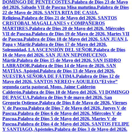
DOMINGO DE PENTECOSTÉS.
Palabra de Dios 23 de Mayo
del 2026. Sábado VII de Pascua Misa matutina.
Palabra de Dios
22 de Mayo de 2026. SANTA RITA DE CASIA,
Religiosa.
Palabra de Dios 21 de Mayo del 2026. SANTOS
CRISTÓBAL MAGALLANES y COMPAÑEROS
MÁRTIRES.
Palabra de Dios 20 de Mayo del 2026. Miércoles
VII de Pascua.
Palabra de Dios 19 de Mayo de 2026. Martes VII
de Pascua.
Palabra de Dios 18 de Mayo del 2026. SAN JUAN I,
Papa y Mártir.
Palabra de Dios 17 de Mayo del 2026.
Solemnidad, LA ASCENSIÓN DEL SEÑOR.
Palabra de Dios
16 de Mayo del 2026. SAN JUAN NEPOMUCENO,
Mártir.
Palabra de Dios 15 de Mayo del 2026. SAN ISIDRO
LABRADOR.
Palabra de Dios 14 de Mayo de 2026. SAN
MATÍAS, Apóstol.
Palabra de Dios 13 de Mayo del 2026.
NUESTRA SEÑORA DE FÁTIMA.
Palabra de Dios 12 de
Mayo del 2026. SANTOS NEREO y AQUILEO.
“El vive”
segunda carta pastoral. Mons. Jaime Calderón
Calderón.
Palabra de Dios 10 de Mayo del 2026. VI DOMINGO
DE PASCUA.
Palabra de Dios 9 de mayo del 2026. San
Gregorio Ostiense.
Palabra de Dios 8 de Mayo de 2026. Viernes
V de Pascua.
Palabra de Dios 7 de Mayo del 2026. Jueves V de
Pascua.
Palabra de Dios 6 de Mayo del 2026. Miércoles V de
Pascua.
Palabra de Dios 5 de Mayo del 2026. Martes V de
Pascua.
Palabra de Dios 4 de Mayo del 2026. SANTOS FELIPE
Y SANTIAGO, Apóstoles.
Palabra de Dios 3 de Mayo del 2026.