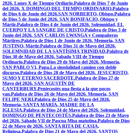
2026. Lunes X de Tiempo Ordiario.
Palabra de Dios 7 de Junio
del 2026. X DOMINGO DEL TIEMPO ORDINARIO.
Palabra
de Dios 6 de Junio del 2026.SAN NORBERTO, Obispo.
Palabra
de Dios 5 de Junio del 2026. SAN BONIFACIO, Obispo y
Mártir.
Palabra de Dios 4 de Junio del 2026. Solemnidad, EL
CUERPO Y LA SANGRE DE CRISTO.
Palabra de Dios 3 de
Junio del 2026. SAN CARLOS LWANGA y Compañeros
Mártires.
Palabra de Dios 1 de Junio de 2026. Memoria, SAN
JUSTINO, Mártir.
Palabra de Dios 31 de Mayo del 2026.
SOLEMNIDAD DE LA SANTÍSIMA TRINIDAD.
Palabra de
Dios 30 de Mayo del 2026. Sabado VIII de Tiempo
Ordinario.
Palabra de Dios 29 de Mayo del 2026. Memoria,
SAN PABLO VI, Papa.
La sinodalidad camino con doble
discurso.
Palabra de Dios 28 de Mayo del 2026. JESUCRISTO,
SUMO Y ETERNO SACERDOTE.
Palabra de Dios 27 de
Mayo del 2026. SAN AGUSTÍN DE
CANTERBURY.
Pentecostés una fiesta a la que pocos
van.
Palabra de Dios 26 de Mayo del 2026. Memoria, SAN
FELIPE NERI.
Palabra de Dios 25 de Mayo del 2026.
Memoria, SANTA MARÍA, MADRE DE LA
IGLESIA.
Palabra de Dios 24 de Mayo del 2026. Solemnidad,
DOMINGO DE PENTECOSTÉS.
Palabra de Dios 23 de Mayo
del 2026. Sábado VII de Pascua Misa matutina.
Palabra de Dios
22 de Mayo de 2026. SANTA RITA DE CASIA,
Religiosa.
Palabra de Dios 21 de Mayo del 2026. SANTOS