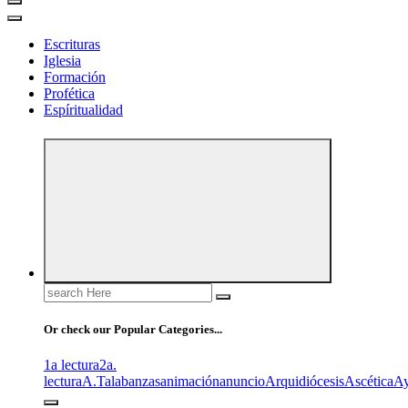
Escrituras
Iglesia
Formación
Profética
Espíritualidad
Search
for:
Or check our Popular Categories...
1a lectura
2a.
lectura
A.T
alabanzas
animación
anuncio
Arquidiócesis
Ascética
A