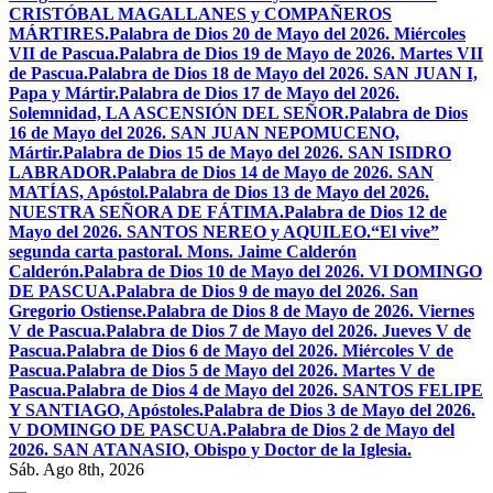
CRISTÓBAL MAGALLANES y COMPAÑEROS
MÁRTIRES.
Palabra de Dios 20 de Mayo del 2026. Miércoles
VII de Pascua.
Palabra de Dios 19 de Mayo de 2026. Martes VII
de Pascua.
Palabra de Dios 18 de Mayo del 2026. SAN JUAN I,
Papa y Mártir.
Palabra de Dios 17 de Mayo del 2026.
Solemnidad, LA ASCENSIÓN DEL SEÑOR.
Palabra de Dios
16 de Mayo del 2026. SAN JUAN NEPOMUCENO,
Mártir.
Palabra de Dios 15 de Mayo del 2026. SAN ISIDRO
LABRADOR.
Palabra de Dios 14 de Mayo de 2026. SAN
MATÍAS, Apóstol.
Palabra de Dios 13 de Mayo del 2026.
NUESTRA SEÑORA DE FÁTIMA.
Palabra de Dios 12 de
Mayo del 2026. SANTOS NEREO y AQUILEO.
“El vive”
segunda carta pastoral. Mons. Jaime Calderón
Calderón.
Palabra de Dios 10 de Mayo del 2026. VI DOMINGO
DE PASCUA.
Palabra de Dios 9 de mayo del 2026. San
Gregorio Ostiense.
Palabra de Dios 8 de Mayo de 2026. Viernes
V de Pascua.
Palabra de Dios 7 de Mayo del 2026. Jueves V de
Pascua.
Palabra de Dios 6 de Mayo del 2026. Miércoles V de
Pascua.
Palabra de Dios 5 de Mayo del 2026. Martes V de
Pascua.
Palabra de Dios 4 de Mayo del 2026. SANTOS FELIPE
Y SANTIAGO, Apóstoles.
Palabra de Dios 3 de Mayo del 2026.
V DOMINGO DE PASCUA.
Palabra de Dios 2 de Mayo del
2026. SAN ATANASIO, Obispo y Doctor de la Iglesia.
Sáb. Ago 8th, 2026