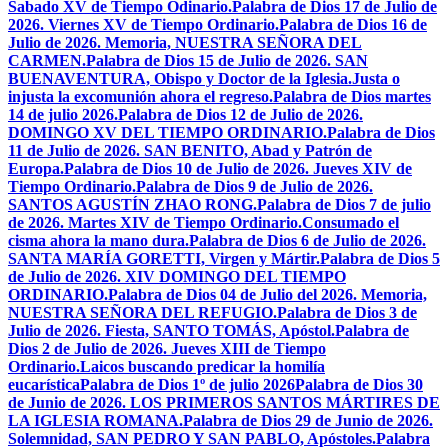
Sabado XV de Tiempo Odinario.
Palabra de Dios 17 de Julio de
2026. Viernes XV de Tiempo Ordinario.
Palabra de Dios 16 de
Julio de 2026. Memoria, NUESTRA SEÑORA DEL
CARMEN.
Palabra de Dios 15 de Julio de 2026. SAN
BUENAVENTURA, Obispo y Doctor de la Iglesia.
Justa o
injusta la excomunión ahora el regreso.
Palabra de Dios martes
14 de julio 2026.
Palabra de Dios 12 de Julio de 2026.
DOMINGO XV DEL TIEMPO ORDINARIO.
Palabra de Dios
11 de Julio de 2026. SAN BENITO, Abad y Patrón de
Europa.
Palabra de Dios 10 de Julio de 2026. Jueves XIV de
Tiempo Ordinario.
Palabra de Dios 9 de Julio de 2026.
SANTOS AGUSTÍN ZHAO RONG.
Palabra de Dios 7 de julio
de 2026. Martes XIV de Tiempo Ordinario.
Consumado el
cisma ahora la mano dura.
Palabra de Dios 6 de Julio de 2026.
SANTA MARÍA GORETTI, Virgen y Mártir.
Palabra de Dios 5
de Julio de 2026. XIV DOMINGO DEL TIEMPO
ORDINARIO.
Palabra de Dios 04 de Julio del 2026. Memoria,
NUESTRA SEÑORA DEL REFUGIO.
Palabra de Dios 3 de
Julio de 2026. Fiesta, SANTO TOMÁS, Apóstol.
Palabra de
Dios 2 de Julio de 2026. Jueves XIII de Tiempo
Ordinario.
Laicos buscando predicar la homilía
eucarística
Palabra de Dios 1º de julio 2026
Palabra de Dios 30
de Junio de 2026. LOS PRIMEROS SANTOS MÁRTIRES DE
LA IGLESIA ROMANA.
Palabra de Dios 29 de Junio de 2026.
Solemnidad, SAN PEDRO Y SAN PABLO, Apóstoles.
Palabra