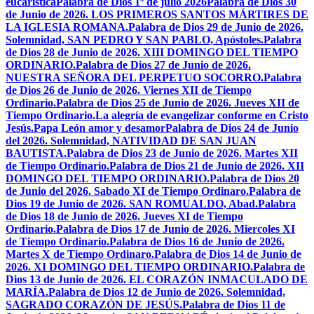
eucarística
Palabra de Dios 1º de julio 2026
Palabra de Dios 30
de Junio de 2026. LOS PRIMEROS SANTOS MÁRTIRES DE
LA IGLESIA ROMANA.
Palabra de Dios 29 de Junio de 2026.
Solemnidad, SAN PEDRO Y SAN PABLO, Apóstoles.
Palabra
de Dios 28 de Junio de 2026. XIII DOMINGO DEL TIEMPO
ORDINARIO.
Palabra de Dios 27 de Junio de 2026.
NUESTRA SEÑORA DEL PERPETUO SOCORRO.
Palabra
de Dios 26 de Junio de 2026. Viernes XII de Tiempo
Ordinario.
Palabra de Dios 25 de Junio de 2026. Jueves XII de
Tiempo Ordinario.
La alegría de evangelizar conforme en Cristo
Jesús.
Papa León amor y desamor
Palabra de Dios 24 de Junio
del 2026. Solemnidad, NATIVIDAD DE SAN JUAN
BAUTISTA.
Palabra de Dios 23 de Junio de 2026. Martes XII
de Tiempo Ordinario.
Palabra de Dios 21 de Junio de 2026. XII
DOMINGO DEL TIEMPO ORDINARIO.
Palabra de Dios 20
de Junio del 2026. Sabado XI de Tiempo Ordinaro.
Palabra de
Dios 19 de Junio de 2026. SAN ROMUALDO, Abad.
Palabra
de Dios 18 de Junio de 2026. Jueves XI de Tiempo
Ordinario.
Palabra de Dios 17 de Junio de 2026. Miercoles XI
de Tiempo Ordinario.
Palabra de Dios 16 de Junio de 2026.
Martes X de Tiempo Ordinaro.
Palabra de Dios 14 de Junio de
2026. XI DOMINGO DEL TIEMPO ORDINARIO.
Palabra de
Dios 13 de Junio de 2026. EL CORAZÓN INMACULADO DE
MARÍA.
Palabra de Dios 12 de Junio de 2026. Solemnidad,
SAGRADO CORAZÓN DE JESÚS.
Palabra de Dios 11 de