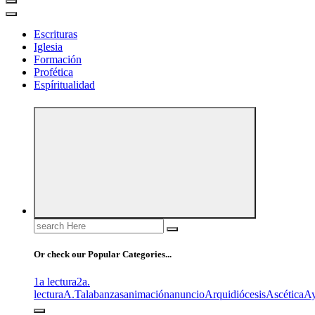
Escrituras
Iglesia
Formación
Profética
Espíritualidad
Search
for:
Or check our Popular Categories...
1a lectura
2a.
lectura
A.T
alabanzas
animación
anuncio
Arquidiócesis
Ascética
A