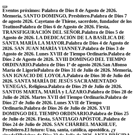
Skip
to
Eventos próximos:
Palabra de Dios 8 de Agosto de 2026.
content
Memoria, SANTO DOMINGO, Presbítero.
Palabra de Dios 7
de agosto 2026. Cayetano de Thiene, sacerdote, fundador de los
Teatinos
Palabra de Dios 6 de Agosto de 2026. Fiesta,
TRANSFIGURACIÓN DEL SEÑOR.
Palabra de Dios 5 de
Agosto de 2026. LA DEDICACIÓN DE LA BASÍLICA DE
SANTA MARÍA LA MAYOR.
Palabra de Dios 4 de Agosto de
2026. SAN JUAN MARÍA VIANNEY.
Palabra de Dios 3 de
Agosto de 2026. Lunes XVIII de Tiempo Ordinario.
Palabra de
Dios 2 de Agosto de 2026. XVIII DOMINGO DEL TIEMPO
ORDINARIO.
Palabra de Dios 1º de agosto 2026.San Alfonso
María de Ligorio
Palabra de Dios 31 de Julio de 2026. Memoria,
SAN IGNACIO DE LOYOLA.
Palabra de Dios 30 de Julio del
2026. SANTA MARÍA DE JESÚS SACRAMENTADO
VENEGAS, Religiosa.
Palabra de Dios 29 de Julio de 2026.
SANTOS MARTA, MARÍA y LÁZARO.
Palabra de Dios 28 de
Julio de 2026. Martes XVII del Tiempo Ordinario.
Palabra de
Dios 27 de Julio de 2026. Lunes XVII de Tiempo
Ordinario.
Palabra de Dios 26 de Julio de 2026. XVII
DOMINGO DEL TIEMPO ORDINARIO.
Palabra de Dios 25
de Julio de 2026. Fiesta, SANTIAGO APÓSTOL.
Palabra de
Dios 24 de Julio de 2026. SAN CHÁRBEL MAKHLUF,
Presbítero.
El futuro: Una, santa, católica, apostólica, ¿y