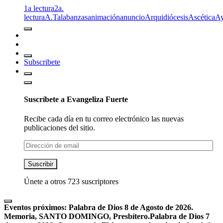
1a lectura
2a.
lectura
A.T
alabanzas
animación
anuncio
Arquidiócesis
Ascética
A
Subscribete
Suscríbete a Evangeliza Fuerte
Recibe cada día en tu correo electrónico las nuevas
publicaciones del sitio.
Dirección
de
email
Suscribir
Únete a otros 723 suscriptores
Eventos próximos:
Palabra de Dios 8 de Agosto de 2026.
Memoria, SANTO DOMINGO, Presbítero.
Palabra de Dios 7