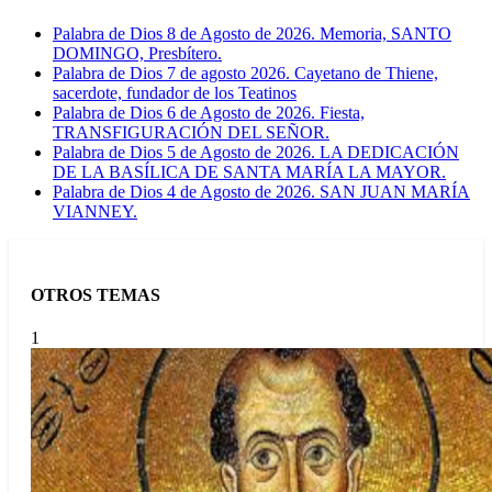
Palabra de Dios 8 de Agosto de 2026. Memoria, SANTO
DOMINGO, Presbítero.
Palabra de Dios 7 de agosto 2026. Cayetano de Thiene,
sacerdote, fundador de los Teatinos
Palabra de Dios 6 de Agosto de 2026. Fiesta,
TRANSFIGURACIÓN DEL SEÑOR.
Palabra de Dios 5 de Agosto de 2026. LA DEDICACIÓN
DE LA BASÍLICA DE SANTA MARÍA LA MAYOR.
Palabra de Dios 4 de Agosto de 2026. SAN JUAN MARÍA
VIANNEY.
OTROS TEMAS
1