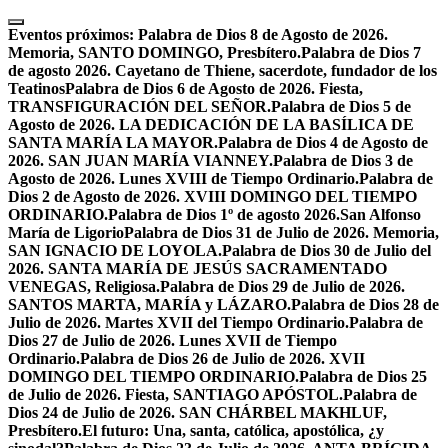
Skip
to
Eventos próximos:
Palabra de Dios 8 de Agosto de 2026.
content
Memoria, SANTO DOMINGO, Presbítero.
Palabra de Dios 7
de agosto 2026. Cayetano de Thiene, sacerdote, fundador de los
Teatinos
Palabra de Dios 6 de Agosto de 2026. Fiesta,
TRANSFIGURACIÓN DEL SEÑOR.
Palabra de Dios 5 de
Agosto de 2026. LA DEDICACIÓN DE LA BASÍLICA DE
SANTA MARÍA LA MAYOR.
Palabra de Dios 4 de Agosto de
2026. SAN JUAN MARÍA VIANNEY.
Palabra de Dios 3 de
Agosto de 2026. Lunes XVIII de Tiempo Ordinario.
Palabra de
Dios 2 de Agosto de 2026. XVIII DOMINGO DEL TIEMPO
ORDINARIO.
Palabra de Dios 1º de agosto 2026.San Alfonso
María de Ligorio
Palabra de Dios 31 de Julio de 2026. Memoria,
SAN IGNACIO DE LOYOLA.
Palabra de Dios 30 de Julio del
2026. SANTA MARÍA DE JESÚS SACRAMENTADO
VENEGAS, Religiosa.
Palabra de Dios 29 de Julio de 2026.
SANTOS MARTA, MARÍA y LÁZARO.
Palabra de Dios 28 de
Julio de 2026. Martes XVII del Tiempo Ordinario.
Palabra de
Dios 27 de Julio de 2026. Lunes XVII de Tiempo
Ordinario.
Palabra de Dios 26 de Julio de 2026. XVII
DOMINGO DEL TIEMPO ORDINARIO.
Palabra de Dios 25
de Julio de 2026. Fiesta, SANTIAGO APÓSTOL.
Palabra de
Dios 24 de Julio de 2026. SAN CHÁRBEL MAKHLUF,
Presbítero.
El futuro: Una, santa, católica, apostólica, ¿y