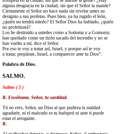
trompeta en la ciudad, sin que se alarme la gente? ¿Hay
alguna desgracia en la ciudad, sin que el Señor la mande?
Ciertamente el Señor no hace nada sin revelar antes su
designio a sus profetas. Pues bien, ya ha rugido el león,
¿quién no tendrá miedo? El Señor Dios ha hablado, ¿quién
no profetizará?
Los he destruido a ustedes como a Sodoma y a Gomorra;
han quedado como un tizón sacado del incendio y no se
han vuelto a mí, dice el Señor.
Por eso te voy a tratar así, Israel, y porque así te voy
a tratar, prepárate, Israel, a comparecer ante tu Dios”.
Palabra de Dios.
SALMO.
Salmo ( 5 )
R. Enséñame, Señor, tu santidad.
Tú no eres, Señor, un Dios al que pudiera la maldad
agradarle, ni el malvado es tu huésped ni ante ti puede
estar el arrogante.
R.
Al malhechor detestas, y destruyes, Señor, al embustero;