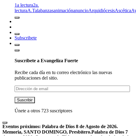
1a lectura
2a.
lectura
A.T
alabanzas
animación
anuncio
Arquidiócesis
Ascética
A
Subscribete
Suscríbete a Evangeliza Fuerte
Recibe cada día en tu correo electrónico las nuevas
publicaciones del sitio.
Dirección
de
email
Suscribir
Únete a otros 723 suscriptores
Eventos próximos:
Palabra de Dios 8 de Agosto de 2026.
Memoria, SANTO DOMINGO, Presbítero.
Palabra de Dios 7