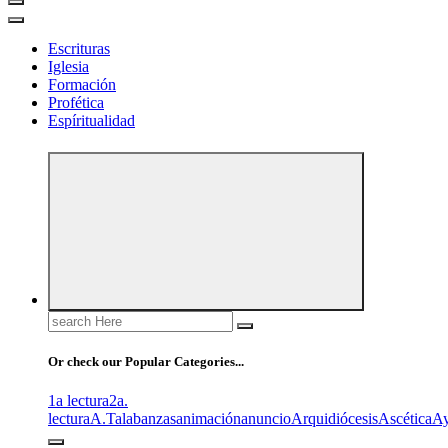
Escrituras
Iglesia
Formación
Profética
Espíritualidad
Search
for:
Or check our Popular Categories...
1a lectura
2a.
lectura
A.T
alabanzas
animación
anuncio
Arquidiócesis
Ascética
A