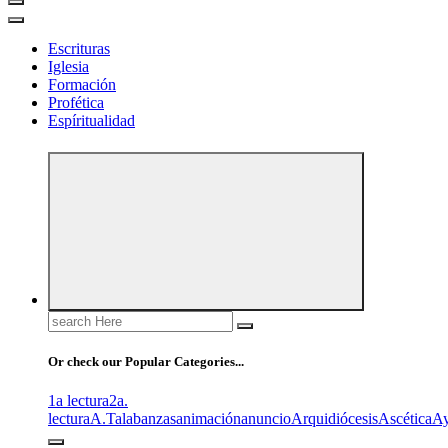
Escrituras
Iglesia
Formación
Profética
Espíritualidad
Search
for:
Or check our Popular Categories...
1a lectura
2a.
lectura
A.T
alabanzas
animación
anuncio
Arquidiócesis
Ascética
A