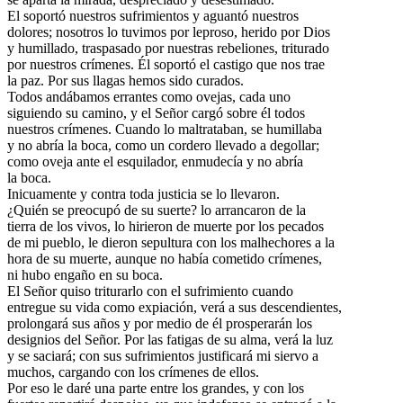
El soportó nuestros sufrimientos y aguantó nuestros
dolores; nosotros lo tuvimos por leproso, herido por Dios
y humillado, traspasado por nuestras rebeliones, triturado
por nuestros crímenes. Él soportó el castigo que nos trae
la paz. Por sus llagas hemos sido curados.
Todos andábamos errantes como ovejas, cada uno
siguiendo su camino, y el Señor cargó sobre él todos
nuestros crímenes. Cuando lo maltrataban, se humillaba
y no abría la boca, como un cordero llevado a degollar;
como oveja ante el esquilador, enmudecía y no abría
la boca.
Inicuamente y contra toda justicia se lo llevaron.
¿Quién se preocupó de su suerte? lo arrancaron de la
tierra de los vivos, lo hirieron de muerte por los pecados
de mi pueblo, le dieron sepultura con los malhechores a la
hora de su muerte, aunque no había cometido crímenes,
ni hubo engaño en su boca.
El Señor quiso triturarlo con el sufrimiento cuando
entregue su vida como expiación, verá a sus descendientes,
prolongará sus años y por medio de él prosperarán los
designios del Señor. Por las fatigas de su alma, verá la luz
y se saciará; con sus sufrimientos justificará mi siervo a
muchos, cargando con los crímenes de ellos.
Por eso le daré una parte entre los grandes, y con los