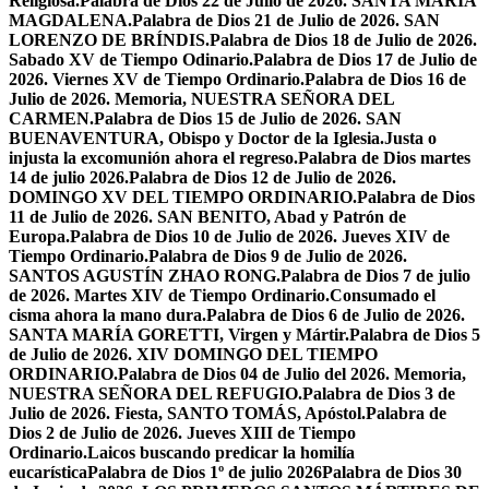
Religiosa.
Palabra de Dios 22 de Julio de 2026. SANTA MARÍA
MAGDALENA.
Palabra de Dios 21 de Julio de 2026. SAN
LORENZO DE BRÍNDIS.
Palabra de Dios 18 de Julio de 2026.
Sabado XV de Tiempo Odinario.
Palabra de Dios 17 de Julio de
2026. Viernes XV de Tiempo Ordinario.
Palabra de Dios 16 de
Julio de 2026. Memoria, NUESTRA SEÑORA DEL
CARMEN.
Palabra de Dios 15 de Julio de 2026. SAN
BUENAVENTURA, Obispo y Doctor de la Iglesia.
Justa o
injusta la excomunión ahora el regreso.
Palabra de Dios martes
14 de julio 2026.
Palabra de Dios 12 de Julio de 2026.
DOMINGO XV DEL TIEMPO ORDINARIO.
Palabra de Dios
11 de Julio de 2026. SAN BENITO, Abad y Patrón de
Europa.
Palabra de Dios 10 de Julio de 2026. Jueves XIV de
Tiempo Ordinario.
Palabra de Dios 9 de Julio de 2026.
SANTOS AGUSTÍN ZHAO RONG.
Palabra de Dios 7 de julio
de 2026. Martes XIV de Tiempo Ordinario.
Consumado el
cisma ahora la mano dura.
Palabra de Dios 6 de Julio de 2026.
SANTA MARÍA GORETTI, Virgen y Mártir.
Palabra de Dios 5
de Julio de 2026. XIV DOMINGO DEL TIEMPO
ORDINARIO.
Palabra de Dios 04 de Julio del 2026. Memoria,
NUESTRA SEÑORA DEL REFUGIO.
Palabra de Dios 3 de
Julio de 2026. Fiesta, SANTO TOMÁS, Apóstol.
Palabra de
Dios 2 de Julio de 2026. Jueves XIII de Tiempo
Ordinario.
Laicos buscando predicar la homilía
eucarística
Palabra de Dios 1º de julio 2026
Palabra de Dios 30