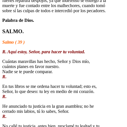
fuertes repartirá despojos, ya que indefenso se entregó a la
muerte y fue contado entre los malhechores, cuando tomó
sobre sí las culpas de todos e intercedió por los pecadores.
Palabra de Dios.
SALMO.
Salmo ( 39 )
R. Aquí estoy, Señor, para hacer tu voluntad.
Cuántas maravillas has hecho, Señor y Dios mío,
cuántos planes en favor nuestro.
Nadie se te puede comparar.
R.
En tus libros se me ordena hacer tu voluntad; esto es,
Señor, lo que deseo: tu ley en medio de mi corazón.
R.
He anunciado tu justicia en la gran asamblea; no he
cerrado mis labios, tú lo sabes, Señor.
R.
No callé tu justicia, antes bien, proclamé tu lealtad y tu