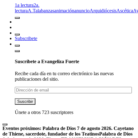
1a lectura
2a.
lectura
A.T
alabanzas
animación
anuncio
Arquidiócesis
Ascética
A
Subscribete
Suscríbete a Evangeliza Fuerte
Recibe cada día en tu correo electrónico las nuevas
publicaciones del sitio.
Dirección
de
email
Suscribir
Únete a otros 723 suscriptores
Eventos próximos:
Palabra de Dios 7 de agosto 2026. Cayetano
de Thiene, sacerdote, fundador de los Teatinos
Palabra de Dios