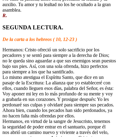
auxilio. Tu amor y tu lealtad no los he ocultado a la gran
asamblea.
R.
SEGUNDA LECTURA.
De la carta a los hebreos ( 10, 12-23 )
Hermanos: Cristo ofreció un solo sacrificio por los
pecadores y se sentó para siempre a la derecha de Dios;
no le queda sino aguardar a que sus enemigos sean puestos
bajo sus pies. Así, con una sola ofrenda, hizo perfectos
para siempre a los que ha santificado.
Lo mismo atestigua el Espíritu Santo, que dice en un
pasaje de la Escritura: La alianza que yo estableceré con
ellos, cuando lleguen esos días, palabra del Señor, es ésta:
Voy aponer mi ley en lo más profundo de su mente y voy
a grabarla en sus corazones. Y prosigue después: Yo les
perdonaré sus culpas y olvidaré para siempre sus pecados.
Ahora bien, cuando los pecados han sido perdonados, ya
no hacen falta más ofrendas por ellos.
Hermanos, en virtud de la sangre de Jesucristo, tenemos
la seguridad de poder entrar en el santuario, porque él
nos abrió un camino nuevo y viviente a través del velo,