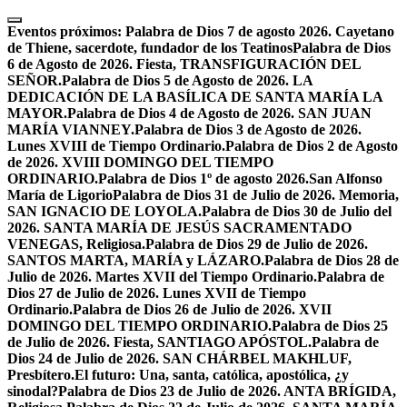
Skip
to
Eventos próximos:
Palabra de Dios 7 de agosto 2026. Cayetano
content
de Thiene, sacerdote, fundador de los Teatinos
Palabra de Dios
6 de Agosto de 2026. Fiesta, TRANSFIGURACIÓN DEL
SEÑOR.
Palabra de Dios 5 de Agosto de 2026. LA
DEDICACIÓN DE LA BASÍLICA DE SANTA MARÍA LA
MAYOR.
Palabra de Dios 4 de Agosto de 2026. SAN JUAN
MARÍA VIANNEY.
Palabra de Dios 3 de Agosto de 2026.
Lunes XVIII de Tiempo Ordinario.
Palabra de Dios 2 de Agosto
de 2026. XVIII DOMINGO DEL TIEMPO
ORDINARIO.
Palabra de Dios 1º de agosto 2026.San Alfonso
María de Ligorio
Palabra de Dios 31 de Julio de 2026. Memoria,
SAN IGNACIO DE LOYOLA.
Palabra de Dios 30 de Julio del
2026. SANTA MARÍA DE JESÚS SACRAMENTADO
VENEGAS, Religiosa.
Palabra de Dios 29 de Julio de 2026.
SANTOS MARTA, MARÍA y LÁZARO.
Palabra de Dios 28 de
Julio de 2026. Martes XVII del Tiempo Ordinario.
Palabra de
Dios 27 de Julio de 2026. Lunes XVII de Tiempo
Ordinario.
Palabra de Dios 26 de Julio de 2026. XVII
DOMINGO DEL TIEMPO ORDINARIO.
Palabra de Dios 25
de Julio de 2026. Fiesta, SANTIAGO APÓSTOL.
Palabra de
Dios 24 de Julio de 2026. SAN CHÁRBEL MAKHLUF,
Presbítero.
El futuro: Una, santa, católica, apostólica, ¿y
sinodal?
Palabra de Dios 23 de Julio de 2026. ANTA BRÍGIDA,