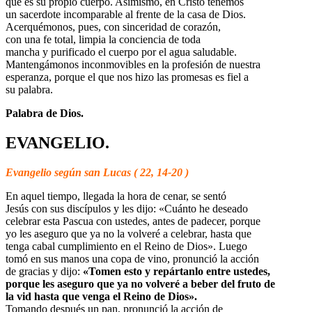
que es su propio cuerpo. Asimismo, en Cristo tenemos
un sacerdote incomparable al frente de la casa de Dios.
Acerquémonos, pues, con sinceridad de corazón,
con una fe total, limpia la conciencia de toda
mancha y purificado el cuerpo por el agua saludable.
Mantengámonos inconmovibles en la profesión de nuestra
esperanza, porque el que nos hizo las promesas es fiel a
su palabra.
Palabra de Dios.
EVANGELIO.
Evangelio según san Lucas ( 22, 14-20 )
En aquel tiempo, llegada la hora de cenar, se sentó
Jesús con sus discípulos y les dijo: «Cuánto he deseado
celebrar esta Pascua con ustedes, antes de padecer, porque
yo les aseguro que ya no la volveré a celebrar, hasta que
tenga cabal cumplimiento en el Reino de Dios». Luego
tomó en sus manos una copa de vino, pronunció la acción
de gracias y dijo:
«Tomen esto y repártanlo entre ustedes,
porque les aseguro que ya no volveré a beber del fruto de
la vid hasta que venga el Reino de Dios».
Tomando después un pan, pronunció la acción de