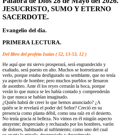
Palabra de Dios 28 de Mayo del 2026.
JESUCRISTO, SUMO Y ETERNO
SACERDOTE.
Evangelio del dia.
PRIMERA LECTURA.
Del libro del profeta Isaías ( 52, 13-53, 12 )
He aquí que mi siervo prosperará, será engrandecido y
exaltado, será puesto en alto. Muchos se horrorizaron al
verlo, porque estaba desfigurado su semblante, que no tenía
ya aspecto de hombre; pero muchos pueblos se llenaron
de asombro. Ante él los reyes cerrarán la boca, porque
verán lo que nunca se les había contado y comprenderán
lo que nunca se habían imaginado.
¿Quién habrá de creer lo que hemos anunciado? ¿A
quién se le revelará el poder del Señor? Creció en su
presencia como planta débil, como una raíz en el desierto.
No tenía gracia ni belleza. No vimos en él ningún aspecto
atrayente; despreciado y rechazado por los hombres, varón
de dolores, habituado al sufrimiento; como uno del cual
se aparta la mirada, despreciado y desestimado.