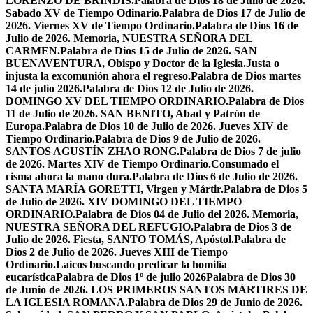
LORENZO DE BRÍNDIS.
Palabra de Dios 18 de Julio de 2026.
Sabado XV de Tiempo Odinario.
Palabra de Dios 17 de Julio de
2026. Viernes XV de Tiempo Ordinario.
Palabra de Dios 16 de
Julio de 2026. Memoria, NUESTRA SEÑORA DEL
CARMEN.
Palabra de Dios 15 de Julio de 2026. SAN
BUENAVENTURA, Obispo y Doctor de la Iglesia.
Justa o
injusta la excomunión ahora el regreso.
Palabra de Dios martes
14 de julio 2026.
Palabra de Dios 12 de Julio de 2026.
DOMINGO XV DEL TIEMPO ORDINARIO.
Palabra de Dios
11 de Julio de 2026. SAN BENITO, Abad y Patrón de
Europa.
Palabra de Dios 10 de Julio de 2026. Jueves XIV de
Tiempo Ordinario.
Palabra de Dios 9 de Julio de 2026.
SANTOS AGUSTÍN ZHAO RONG.
Palabra de Dios 7 de julio
de 2026. Martes XIV de Tiempo Ordinario.
Consumado el
cisma ahora la mano dura.
Palabra de Dios 6 de Julio de 2026.
SANTA MARÍA GORETTI, Virgen y Mártir.
Palabra de Dios 5
de Julio de 2026. XIV DOMINGO DEL TIEMPO
ORDINARIO.
Palabra de Dios 04 de Julio del 2026. Memoria,
NUESTRA SEÑORA DEL REFUGIO.
Palabra de Dios 3 de
Julio de 2026. Fiesta, SANTO TOMÁS, Apóstol.
Palabra de
Dios 2 de Julio de 2026. Jueves XIII de Tiempo
Ordinario.
Laicos buscando predicar la homilía
eucarística
Palabra de Dios 1º de julio 2026
Palabra de Dios 30
de Junio de 2026. LOS PRIMEROS SANTOS MÁRTIRES DE
LA IGLESIA ROMANA.
Palabra de Dios 29 de Junio de 2026.