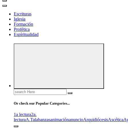
Escrituras
Iglesia
Formación
Profética
Espíritualidad
Search
for:
Or check our Popular Categories...
1a lectura
2a.
lectura
A.T
alabanzas
animación
anuncio
Arquidiócesis
Ascética
A