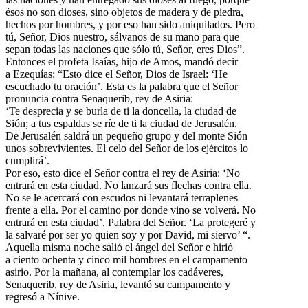
ésos no son dioses, sino objetos de madera y de piedra,
hechos por hombres, y por eso han sido aniquilados. Pero
tú, Señor, Dios nuestro, sálvanos de su mano para que
sepan todas las naciones que sólo tú, Señor, eres Dios”.
Entonces el profeta Isaías, hijo de Amos, mandó decir
a Ezequías: “Esto dice el Señor, Dios de Israel: ‘He
escuchado tu oración’. Esta es la palabra que el Señor
pronuncia contra Senaquerib, rey de Asiria:
‘Te desprecia y se burla de ti la doncella, la ciudad de
Sión; a tus espaldas se ríe de ti la ciudad de Jerusalén.
De Jerusalén saldrá un pequeño grupo y del monte Sión
unos sobrevivientes. El celo del Señor de los ejércitos lo
cumplirá’.
Por eso, esto dice el Señor contra el rey de Asiria: ‘No
entrará en esta ciudad. No lanzará sus flechas contra ella.
No se le acercará con escudos ni levantará terraplenes
frente a ella. Por el camino por donde vino se volverá. No
entrará en esta ciudad’. Palabra del Señor. ‘La protegeré y
la salvaré por ser yo quien soy y por David, mi siervo’ “.
Aquella misma noche salió el ángel del Señor e hirió
a ciento ochenta y cinco mil hombres en el campamento
asirio. Por la mañana, al contemplar los cadáveres,
Senaquerib, rey de Asiria, levantó su campamento y
regresó a Nínive.