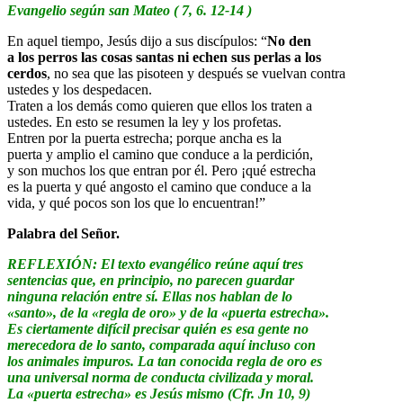
Evangelio según san Mateo ( 7, 6. 12-14 )
En aquel tiempo, Jesús dijo a sus discípulos: “
No den
a los perros las cosas santas ni echen sus perlas a los
cerdos
, no sea que las pisoteen y después se vuelvan contra
ustedes y los despedacen.
Traten a los demás como quieren que ellos los traten a
ustedes. En esto se resumen la ley y los profetas.
Entren por la puerta estrecha; porque ancha es la
puerta y amplio el camino que conduce a la perdición,
y son muchos los que entran por él. Pero ¡qué estrecha
es la puerta y qué angosto el camino que conduce a la
vida, y qué pocos son los que lo encuentran!”
Palabra del Señor.
REFLEXIÓN: El texto evangélico reúne aquí tres
sentencias que, en principio, no parecen guardar
ninguna relación entre sí. Ellas nos hablan de lo
«santo», de la «regla de oro» y de la «puerta estrecha».
Es ciertamente difícil precisar quién es esa gente no
merecedora de lo santo, comparada aquí incluso con
los animales impuros. La tan conocida regla de oro es
una universal norma de conducta civilizada y moral.
La «puerta estrecha» es Jesús mismo (Cfr. Jn 10, 9)