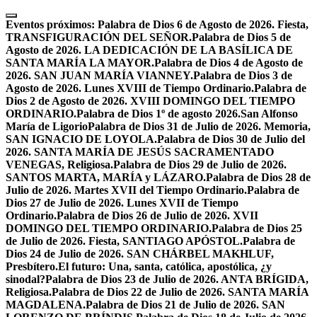
Skip
to
Eventos próximos:
Palabra de Dios 6 de Agosto de 2026. Fiesta,
content
TRANSFIGURACIÓN DEL SEÑOR.
Palabra de Dios 5 de
Agosto de 2026. LA DEDICACIÓN DE LA BASÍLICA DE
SANTA MARÍA LA MAYOR.
Palabra de Dios 4 de Agosto de
2026. SAN JUAN MARÍA VIANNEY.
Palabra de Dios 3 de
Agosto de 2026. Lunes XVIII de Tiempo Ordinario.
Palabra de
Dios 2 de Agosto de 2026. XVIII DOMINGO DEL TIEMPO
ORDINARIO.
Palabra de Dios 1º de agosto 2026.San Alfonso
María de Ligorio
Palabra de Dios 31 de Julio de 2026. Memoria,
SAN IGNACIO DE LOYOLA.
Palabra de Dios 30 de Julio del
2026. SANTA MARÍA DE JESÚS SACRAMENTADO
VENEGAS, Religiosa.
Palabra de Dios 29 de Julio de 2026.
SANTOS MARTA, MARÍA y LÁZARO.
Palabra de Dios 28 de
Julio de 2026. Martes XVII del Tiempo Ordinario.
Palabra de
Dios 27 de Julio de 2026. Lunes XVII de Tiempo
Ordinario.
Palabra de Dios 26 de Julio de 2026. XVII
DOMINGO DEL TIEMPO ORDINARIO.
Palabra de Dios 25
de Julio de 2026. Fiesta, SANTIAGO APÓSTOL.
Palabra de
Dios 24 de Julio de 2026. SAN CHÁRBEL MAKHLUF,
Presbítero.
El futuro: Una, santa, católica, apostólica, ¿y
sinodal?
Palabra de Dios 23 de Julio de 2026. ANTA BRÍGIDA,
Religiosa.
Palabra de Dios 22 de Julio de 2026. SANTA MARÍA
MAGDALENA.
Palabra de Dios 21 de Julio de 2026. SAN