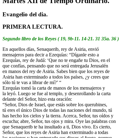
Martes XII de Tiempo Ordinario.
Evangelio del dia.
PRIMERA LECTURA.
Segundo libro de los Reyes ( 19, 9b-11. 14-21. 31 35a. 36 )
En aquellos días, Senaquerib, rey de Asiria, envió
mensajeros para decir a Ezequías: “Díganle esto a
Ezequías, rey de Judá: ‘Que no te engañe tu Dios, en el
que confías, pensando que no será entregada Jerusalén
en manos del rey de Asiria. Sabes bien que los reyes de
Asiria han exterminado a todos los países, ¿y crees que
sólo tú te vas a librar de mí?’ “
Ezequías tomó la carta de manos de los mensajeros y
la leyó. Luego se fue al templo, y desenrollando la carta
delante del Señor, hizo esta oración:
“Señor, Dios de Israel, que estás sobre los querubines,
tú eres el único Dios de todas las naciones del mundo, tú
has hecho los cielos y la tierra. Acerca, Señor, tus oídos y
escucha; abre, Señor, tus ojos y mira. Oye las palabras con
que Senaquerib te ha insultado a ti, Dios vivo. Es cierto,
Señor, que los reyes de Asiria han exterminado a todas
las naciones y han entregado sus dioses al fuego, porque