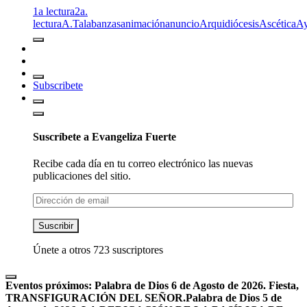
1a lectura
2a.
lectura
A.T
alabanzas
animación
anuncio
Arquidiócesis
Ascética
A
Subscribete
Suscríbete a Evangeliza Fuerte
Recibe cada día en tu correo electrónico las nuevas
publicaciones del sitio.
Dirección
de
email
Suscribir
Únete a otros 723 suscriptores
Eventos próximos:
Palabra de Dios 6 de Agosto de 2026. Fiesta,
TRANSFIGURACIÓN DEL SEÑOR.
Palabra de Dios 5 de