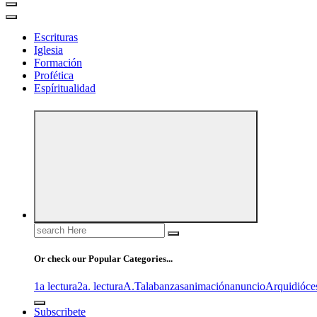
Escrituras
Iglesia
Formación
Profética
Espíritualidad
Search
for:
Or check our Popular Categories...
1a lectura
2a. lectura
A.T
alabanzas
animación
anuncio
Arquidióce
Subscribete