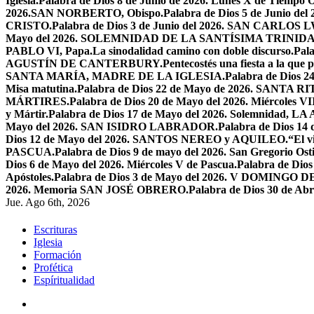
Iglesia.
Palabra de Dios 8 de Junio de 2026. Lunes X de Tiempo O
2026.SAN NORBERTO, Obispo.
Palabra de Dios 5 de Junio de
CRISTO.
Palabra de Dios 3 de Junio del 2026. SAN CARLOS
Mayo del 2026. SOLEMNIDAD DE LA SANTÍSIMA TRINID
PABLO VI, Papa.
La sinodalidad camino con doble discurso.
Pal
AGUSTÍN DE CANTERBURY.
Pentecostés una fiesta a la que 
SANTA MARÍA, MADRE DE LA IGLESIA.
Palabra de Dios
Misa matutina.
Palabra de Dios 22 de Mayo de 2026. SANTA RI
MÁRTIRES.
Palabra de Dios 20 de Mayo del 2026. Miércoles VI
y Mártir.
Palabra de Dios 17 de Mayo del 2026. Solemnidad,
Mayo del 2026. SAN ISIDRO LABRADOR.
Palabra de Dios 14
Dios 12 de Mayo del 2026. SANTOS NEREO y AQUILEO.
“El v
PASCUA.
Palabra de Dios 9 de mayo del 2026. San Gregorio Osti
Dios 6 de Mayo del 2026. Miércoles V de Pascua.
Palabra de Dios
Apóstoles.
Palabra de Dios 3 de Mayo del 2026. V DOMINGO 
2026. Memoria SAN JOSÉ OBRERO.
Palabra de Dios 30 de Abr
Jue. Ago 6th, 2026
Escrituras
Iglesia
Formación
Profética
Espíritualidad