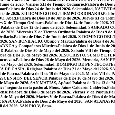
 Junio de 2026. Viernes XII de Tiempo Ordinario.
Palabra de Dios 
mor
Palabra de Dios 24 de Junio del 2026. Solemnidad, NAT
 Junio de 2026. XII DOMINGO DEL TIEMPO ORDINARIO.
Palabr
DO, Abad.
Palabra de Dios 18 de Junio de 2026. Jueves XI de Tiem
tes X de Tiempo Ordinaro.
Palabra de Dios 14 de Junio de 20
.
Palabra de Dios 12 de Junio de 2026. Solemnidad, SAGRAD
o de 2026. Miercoles X de Tiempo Ordinario.
Palabra de Dios 9 de
rdiario.
Palabra de Dios 7 de Junio del 2026. X DOMINGO D
l 2026. SAN BONIFACIO, Obispo y Mártir.
Palabra de Dios 4 de
 LWANGA y Compañeros Mártires.
Palabra de Dios 1 de Junio de 
AD.
Palabra de Dios 30 de Mayo del 2026. Sabado VIII de Tiempo 
abra de Dios 28 de Mayo del 2026. JESUCRISTO, SUMO Y 
pocos van.
Palabra de Dios 26 de Mayo del 2026. Memoria, SAN 
 24 de Mayo del 2026. Solemnidad, DOMINGO DE PENTECOSTÉS
TA DE CASIA, Religiosa.
Palabra de Dios 21 de Mayo del 
I de Pascua.
Palabra de Dios 19 de Mayo de 2026. Martes VII de P
 LA ASCENSIÓN DEL SEÑOR.
Palabra de Dios 16 de Mayo del 2
 de Mayo de 2026. SAN MATÍAS, Apóstol.
Palabra de Dios 13 d
ive” segunda carta pastoral. Mons. Jaime Calderón Calderón.
Pal
ense.
Palabra de Dios 8 de Mayo de 2026. Viernes V de Pascua.
Pal
 5 de Mayo del 2026. Martes V de Pascua.
Palabra de Dios 4 de
DE PASCUA.
Palabra de Dios 2 de Mayo del 2026. SAN ATANASIO, O
il del 2026. SAN PÍO V, Papa.