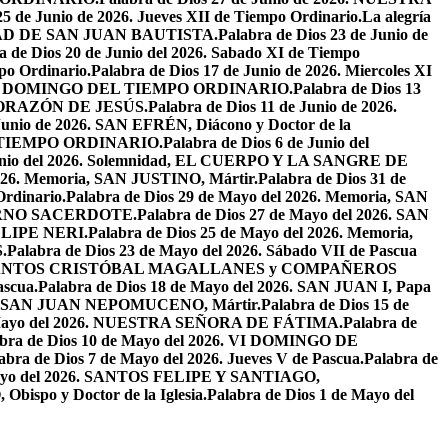
25 de Junio de 2026. Jueves XII de Tiempo Ordinario.
La alegría
IVIDAD DE SAN JUAN BAUTISTA.
Palabra de Dios 23 de Junio de
a de Dios 20 de Junio del 2026. Sabado XI de Tiempo
po Ordinario.
Palabra de Dios 17 de Junio de 2026. Miercoles XI
26. XI DOMINGO DEL TIEMPO ORDINARIO.
Palabra de Dios 13
O CORAZÓN DE JESÚS.
Palabra de Dios 11 de Junio de 2026.
 Junio de 2026. SAN EFRÉN, Diácono y Doctor de la
EL TIEMPO ORDINARIO.
Palabra de Dios 6 de Junio del
 Junio del 2026. Solemnidad, EL CUERPO Y LA SANGRE DE
2026. Memoria, SAN JUSTINO, Mártir.
Palabra de Dios 31 de
Ordinario.
Palabra de Dios 29 de Mayo del 2026. Memoria, SAN
ETERNO SACERDOTE.
Palabra de Dios 27 de Mayo del 2026. SAN
FELIPE NERI.
Palabra de Dios 25 de Mayo del 2026. Memoria,
.
Palabra de Dios 23 de Mayo del 2026. Sábado VII de Pascua
2026. SANTOS CRISTÓBAL MAGALLANES y COMPAÑEROS
ascua.
Palabra de Dios 18 de Mayo del 2026. SAN JUAN I, Papa
026. SAN JUAN NEPOMUCENO, Mártir.
Palabra de Dios 15 de
e Mayo del 2026. NUESTRA SEÑORA DE FÁTIMA.
Palabra de
abra de Dios 10 de Mayo del 2026. VI DOMINGO DE
abra de Dios 7 de Mayo del 2026. Jueves V de Pascua.
Palabra de
 Mayo del 2026. SANTOS FELIPE Y SANTIAGO,
bispo y Doctor de la Iglesia.
Palabra de Dios 1 de Mayo del