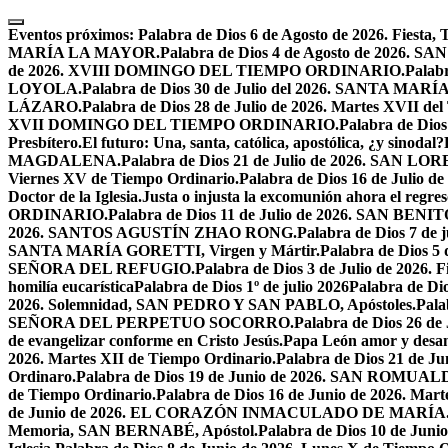
Skip
to
Eventos próximos:
Palabra de Dios 6 de Agosto de 2026. F
content
MARÍA LA MAYOR.
Palabra de Dios 4 de Agosto de 2026.
de 2026. XVIII DOMINGO DEL TIEMPO ORDINARIO.
Palabr
LOYOLA.
Palabra de Dios 30 de Julio del 2026. SANTA 
LÁZARO.
Palabra de Dios 28 de Julio de 2026. Martes XVII de
XVII DOMINGO DEL TIEMPO ORDINARIO.
Palabra de Dio
Presbítero.
El futuro: Una, santa, católica, apostólica, ¿y sinodal?
MAGDALENA.
Palabra de Dios 21 de Julio de 2026. SAN 
Viernes XV de Tiempo Ordinario.
Palabra de Dios 16 de Jul
Doctor de la Iglesia.
Justa o injusta la excomunión ahora el regres
ORDINARIO.
Palabra de Dios 11 de Julio de 2026. SAN BENIT
2026. SANTOS AGUSTÍN ZHAO RONG.
Palabra de Dios 7 de 
SANTA MARÍA GORETTI, Virgen y Mártir.
Palabra de Dios
SEÑORA DEL REFUGIO.
Palabra de Dios 3 de Julio de 2026
homilía eucarística
Palabra de Dios 1º de julio 2026
Palabra de 
2026. Solemnidad, SAN PEDRO Y SAN PABLO, Apóstoles.
Pal
SEÑORA DEL PERPETUO SOCORRO.
Palabra de Dios 26 de
de evangelizar conforme en Cristo Jesús.
Papa León amor y desa
2026. Martes XII de Tiempo Ordinario.
Palabra de Dios 21 de
Ordinaro.
Palabra de Dios 19 de Junio de 2026. SAN ROMUAL
de Tiempo Ordinario.
Palabra de Dios 16 de Junio de 2026. Mar
de Junio de 2026. EL CORAZÓN INMACULADO DE MARÍA
Memoria, SAN BERNABÉ, Apóstol.
Palabra de Dios 10 de Juni