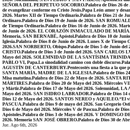
SEÑORA DEL PERPETUO SOCORRO.
Palabra de Dios 26 de
de evangelizar conforme en Cristo Jesús.
Papa León amor y desa
2026. Martes XII de Tiempo Ordinario.
Palabra de Dios 21 de
Ordinaro.
Palabra de Dios 19 de Junio de 2026. SAN ROMUAL
de Tiempo Ordinario.
Palabra de Dios 16 de Junio de 2026. Mar
de Junio de 2026. EL CORAZÓN INMACULADO DE MARÍA
Memoria, SAN BERNABÉ, Apóstol.
Palabra de Dios 10 de Juni
Iglesia.
Palabra de Dios 8 de Junio de 2026. Lunes X de Tiempo O
2026.SAN NORBERTO, Obispo.
Palabra de Dios 5 de Junio de
CRISTO.
Palabra de Dios 3 de Junio del 2026. SAN CARLOS
Mayo del 2026. SOLEMNIDAD DE LA SANTÍSIMA TRINID
PABLO VI, Papa.
La sinodalidad camino con doble discurso.
Pal
AGUSTÍN DE CANTERBURY.
Pentecostés una fiesta a la que 
SANTA MARÍA, MADRE DE LA IGLESIA.
Palabra de Dios
Misa matutina.
Palabra de Dios 22 de Mayo de 2026. SANTA RI
MÁRTIRES.
Palabra de Dios 20 de Mayo del 2026. Miércoles VI
y Mártir.
Palabra de Dios 17 de Mayo del 2026. Solemnidad,
Mayo del 2026. SAN ISIDRO LABRADOR.
Palabra de Dios 14
Dios 12 de Mayo del 2026. SANTOS NEREO y AQUILEO.
“El v
PASCUA.
Palabra de Dios 9 de mayo del 2026. San Gregorio Osti
Dios 6 de Mayo del 2026. Miércoles V de Pascua.
Palabra de Dios
Apóstoles.
Palabra de Dios 3 de Mayo del 2026. V DOMINGO 
2026. Memoria SAN JOSÉ OBRERO.
Palabra de Dios 30 de Abr
Jue. Ago 6th, 2026