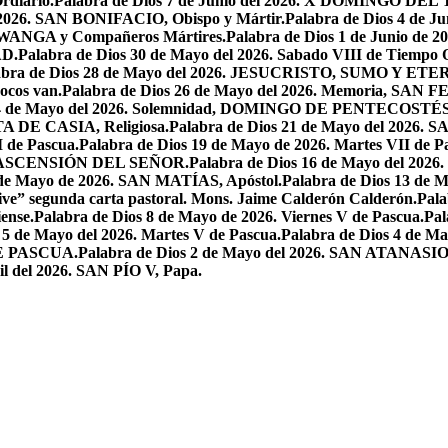
rdiario.
Palabra de Dios 7 de Junio del 2026. X DOMINGO D
l 2026. SAN BONIFACIO, Obispo y Mártir.
Palabra de Dios 4 de
 LWANGA y Compañeros Mártires.
Palabra de Dios 1 de Junio de 
AD.
Palabra de Dios 30 de Mayo del 2026. Sabado VIII de Tiempo 
abra de Dios 28 de Mayo del 2026. JESUCRISTO, SUMO Y 
pocos van.
Palabra de Dios 26 de Mayo del 2026. Memoria, SAN 
 24 de Mayo del 2026. Solemnidad, DOMINGO DE PENTECOSTÉS
TA DE CASIA, Religiosa.
Palabra de Dios 21 de Mayo del 
I de Pascua.
Palabra de Dios 19 de Mayo de 2026. Martes VII de P
 LA ASCENSIÓN DEL SEÑOR.
Palabra de Dios 16 de Mayo del 2
 de Mayo de 2026. SAN MATÍAS, Apóstol.
Palabra de Dios 13 d
ive” segunda carta pastoral. Mons. Jaime Calderón Calderón.
Pal
ense.
Palabra de Dios 8 de Mayo de 2026. Viernes V de Pascua.
Pal
 5 de Mayo del 2026. Martes V de Pascua.
Palabra de Dios 4 de
DE PASCUA.
Palabra de Dios 2 de Mayo del 2026. SAN ATANASIO, O
il del 2026. SAN PÍO V, Papa.