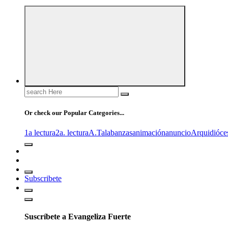
Search
for:
Or check our Popular Categories...
1a lectura
2a. lectura
A.T
alabanzas
animación
anuncio
Arquidióce
Subscribete
Suscríbete a Evangeliza Fuerte