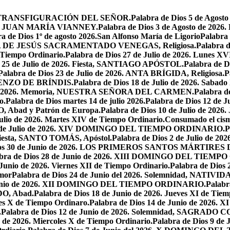
iesta, TRANSFIGURACIÓN DEL SEÑOR.
Palabra de Dios 5 de Ag
 SAN JUAN MARÍA VIANNEY.
Palabra de Dios 3 de Agosto de 2026
a de Dios 1º de agosto 2026.San Alfonso María de Ligorio
Palabra
MARÍA DE JESÚS SACRAMENTADO VENEGAS, Religiosa.
Palabra 
l Tiempo Ordinario.
Palabra de Dios 27 de Julio de 2026. Lunes XV
s 25 de Julio de 2026. Fiesta, SANTIAGO APÓSTOL.
Palabra de 
Palabra de Dios 23 de Julio de 2026. ANTA BRÍGIDA, Religiosa.
P
LORENZO DE BRÍNDIS.
Palabra de Dios 18 de Julio de 2026. Sabad
io de 2026. Memoria, NUESTRA SEÑORA DEL CARMEN.
Palabra 
o.
Palabra de Dios martes 14 de julio 2026.
Palabra de Dios 12 d
O, Abad y Patrón de Europa.
Palabra de Dios 10 de Julio de 2026
julio de 2026. Martes XIV de Tiempo Ordinario.
Consumado el cism
 5 de Julio de 2026. XIV DOMINGO DEL TIEMPO ORDINARIO.
P
. Fiesta, SANTO TOMÁS, Apóstol.
Palabra de Dios 2 de Julio de 202
Dios 30 de Junio de 2026. LOS PRIMEROS SANTOS MÁRTIRE
abra de Dios 28 de Junio de 2026. XIII DOMINGO DEL TIEM
 Junio de 2026. Viernes XII de Tiempo Ordinario.
Palabra de Dios 
mor
Palabra de Dios 24 de Junio del 2026. Solemnidad, NAT
 Junio de 2026. XII DOMINGO DEL TIEMPO ORDINARIO.
Palabr
DO, Abad.
Palabra de Dios 18 de Junio de 2026. Jueves XI de Tiem
tes X de Tiempo Ordinaro.
Palabra de Dios 14 de Junio de 20
.
Palabra de Dios 12 de Junio de 2026. Solemnidad, SAGRAD
o de 2026. Miercoles X de Tiempo Ordinario.
Palabra de Dios 9 de