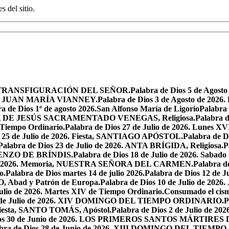
s del sitio.
iesta, TRANSFIGURACIÓN DEL SEÑOR.
Palabra de Dios 5 de Ag
 SAN JUAN MARÍA VIANNEY.
Palabra de Dios 3 de Agosto de 2026
a de Dios 1º de agosto 2026.San Alfonso María de Ligorio
Palabra
MARÍA DE JESÚS SACRAMENTADO VENEGAS, Religiosa.
Palabra 
l Tiempo Ordinario.
Palabra de Dios 27 de Julio de 2026. Lunes XV
s 25 de Julio de 2026. Fiesta, SANTIAGO APÓSTOL.
Palabra de 
Palabra de Dios 23 de Julio de 2026. ANTA BRÍGIDA, Religiosa.
P
LORENZO DE BRÍNDIS.
Palabra de Dios 18 de Julio de 2026. Sabad
io de 2026. Memoria, NUESTRA SEÑORA DEL CARMEN.
Palabra 
o.
Palabra de Dios martes 14 de julio 2026.
Palabra de Dios 12 d
O, Abad y Patrón de Europa.
Palabra de Dios 10 de Julio de 2026
julio de 2026. Martes XIV de Tiempo Ordinario.
Consumado el cism
 5 de Julio de 2026. XIV DOMINGO DEL TIEMPO ORDINARIO.
P
. Fiesta, SANTO TOMÁS, Apóstol.
Palabra de Dios 2 de Julio de 202
Dios 30 de Junio de 2026. LOS PRIMEROS SANTOS MÁRTIRE
abra de Dios 28 de Junio de 2026. XIII DOMINGO DEL TIEM