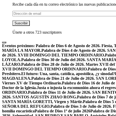
Recibe cada día en tu correo electrónico las nuevas publicacione
Dirección
de
email
Suscribir
Únete a otros 723 suscriptores
Eventos próximos:
Palabra de Dios 6 de Agosto de 2026. F
MARÍA LA MAYOR.
Palabra de Dios 4 de Agosto de 2026.
de 2026. XVIII DOMINGO DEL TIEMPO ORDINARIO.
Palabr
LOYOLA.
Palabra de Dios 30 de Julio del 2026. SANTA 
LÁZARO.
Palabra de Dios 28 de Julio de 2026. Martes XVII de
XVII DOMINGO DEL TIEMPO ORDINARIO.
Palabra de Dio
Presbítero.
El futuro: Una, santa, católica, apostólica, ¿y sinodal?
MAGDALENA.
Palabra de Dios 21 de Julio de 2026. SAN 
Viernes XV de Tiempo Ordinario.
Palabra de Dios 16 de Jul
Doctor de la Iglesia.
Justa o injusta la excomunión ahora el regres
ORDINARIO.
Palabra de Dios 11 de Julio de 2026. SAN BENIT
2026. SANTOS AGUSTÍN ZHAO RONG.
Palabra de Dios 7 de 
SANTA MARÍA GORETTI, Virgen y Mártir.
Palabra de Dios
SEÑORA DEL REFUGIO.
Palabra de Dios 3 de Julio de 2026
homilía eucarística
Palabra de Dios 1º de julio 2026
Palabra de 
2026. Solemnidad, SAN PEDRO Y SAN PABLO, Apóstoles.
Pal