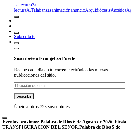
1a lectura
2a.
lectura
A.T
alabanzas
animación
anuncio
Arquidiócesis
Ascética
A
Subscribete
Suscríbete a Evangeliza Fuerte
Recibe cada día en tu correo electrónico las nuevas
publicaciones del sitio.
Dirección
de
email
Suscribir
Únete a otros 723 suscriptores
Eventos próximos:
Palabra de Dios 6 de Agosto de 2026. Fiesta,
TRANSFIGURACIÓN DEL SEÑOR.
Palabra de Dios 5 de