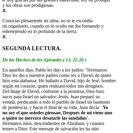
y tus obras son prodigiosas.
R.
Conocías plenamente mi alma; no se te escondía
mi organismo, cuando en lo oculto me iba formando y
entretejiendo en lo profundo de la tierra.
R.
SEGUNDA LECTURA.
De los Hechos de los Apóstoles ( 13, 22-26 )
En aquellos días, Pablo les dijo a los judíos: “Hermanos:
Dios les dio a nuestros padres como rey a David, de quien
hizo esta alabanza: He hallado a David, hijo de Jesé, hombre
según mi corazón, quien realizará todos mis designios.
Del linaje de David, conforme a la promesa, Dios hizo
nacer para Israel un salvador: Jesús. Juan preparó su
venida, predicando a todo el pueblo de Israel un bautismo
de penitencia, y hacia el final de su vida, Juan decía: ‘
Yo
no soy el que ustedes piensan. Después de mí viene uno
a quien no merezco desatarle las sandalias
’.
Hermanos míos, descendientes de Abraham, y cuantos
temen a Dios: Este mensaje de salvación les ha sido