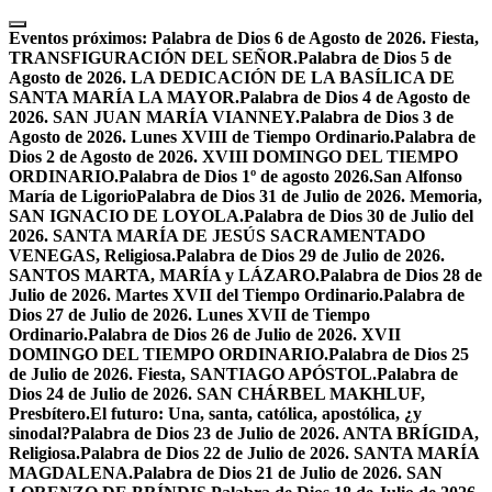
Skip
to
Eventos próximos:
Palabra de Dios 6 de Agosto de 2026. Fiesta,
content
TRANSFIGURACIÓN DEL SEÑOR.
Palabra de Dios 5 de
Agosto de 2026. LA DEDICACIÓN DE LA BASÍLICA DE
SANTA MARÍA LA MAYOR.
Palabra de Dios 4 de Agosto de
2026. SAN JUAN MARÍA VIANNEY.
Palabra de Dios 3 de
Agosto de 2026. Lunes XVIII de Tiempo Ordinario.
Palabra de
Dios 2 de Agosto de 2026. XVIII DOMINGO DEL TIEMPO
ORDINARIO.
Palabra de Dios 1º de agosto 2026.San Alfonso
María de Ligorio
Palabra de Dios 31 de Julio de 2026. Memoria,
SAN IGNACIO DE LOYOLA.
Palabra de Dios 30 de Julio del
2026. SANTA MARÍA DE JESÚS SACRAMENTADO
VENEGAS, Religiosa.
Palabra de Dios 29 de Julio de 2026.
SANTOS MARTA, MARÍA y LÁZARO.
Palabra de Dios 28 de
Julio de 2026. Martes XVII del Tiempo Ordinario.
Palabra de
Dios 27 de Julio de 2026. Lunes XVII de Tiempo
Ordinario.
Palabra de Dios 26 de Julio de 2026. XVII
DOMINGO DEL TIEMPO ORDINARIO.
Palabra de Dios 25
de Julio de 2026. Fiesta, SANTIAGO APÓSTOL.
Palabra de
Dios 24 de Julio de 2026. SAN CHÁRBEL MAKHLUF,
Presbítero.
El futuro: Una, santa, católica, apostólica, ¿y
sinodal?
Palabra de Dios 23 de Julio de 2026. ANTA BRÍGIDA,
Religiosa.
Palabra de Dios 22 de Julio de 2026. SANTA MARÍA
MAGDALENA.
Palabra de Dios 21 de Julio de 2026. SAN