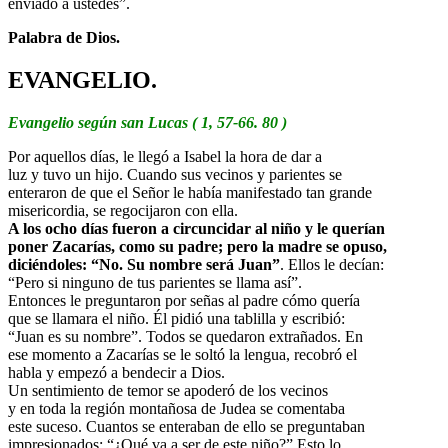
enviado a ustedes”.
Palabra de Dios.
EVANGELIO.
Evangelio según san Lucas ( 1, 57-66. 80 )
Por aquellos días, le llegó a Isabel la hora de dar a
luz y tuvo un hijo. Cuando sus vecinos y parientes se
enteraron de que el Señor le había manifestado tan grande
misericordia, se regocijaron con ella.
A los ocho días fueron a circuncidar al niño y le querían
poner Zacarías, como su padre; pero la madre se opuso,
diciéndoles: “No. Su nombre será Juan”
. Ellos le decían:
“Pero si ninguno de tus parientes se llama así”.
Entonces le preguntaron por señas al padre cómo quería
que se llamara el niño. Él pidió una tablilla y escribió:
“Juan es su nombre”. Todos se quedaron extrañados. En
ese momento a Zacarías se le soltó la lengua, recobró el
habla y empezó a bendecir a Dios.
Un sentimiento de temor se apoderó de los vecinos
y en toda la región montañosa de Judea se comentaba
este suceso. Cuantos se enteraban de ello se preguntaban
impresionados: “¿Qué va a ser de este niño?” Esto lo