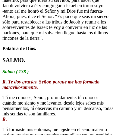
materno, para que fuera su servidor, para hacer que
Jacob volviera a él y congregar a Israel en torno suyo
-tanto así me honró el Señor y mi Dios fue mi fuerza-.
Ahora, pues, dice el Señor: “Es poco que seas mi siervo
sólo para restablecer a las tribus de Jacob y reunir a los
sobrevivientes de Israel; te voy a convertir en luz de las
naciones, para que mi salvación llegue hasta los últimos
rincones de la tierra”.
Palabra de Dios.
SALMO.
Salmo ( 138 )
R. Te doy gracias, Señor, porque me has formado
maravillosamente.
Tú me conoces, Señor, profundamente: tú conoces
cuándo me siento y me levanto, desde lejos sabes mis
pensamientos, tú observas mi camino y mi descanso, todas
mis sendas te son familiares.
R.
Tú formaste mis entrañas, me tejiste en el seno materno
te doy gracias por tan grandes maravillas; soy un prodigio