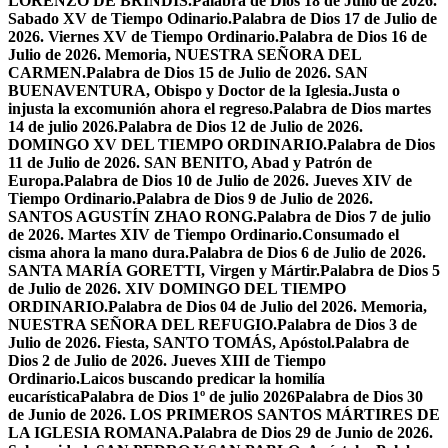
LORENZO DE BRÍNDIS.
Palabra de Dios 18 de Julio de 2026.
Sabado XV de Tiempo Odinario.
Palabra de Dios 17 de Julio de
2026. Viernes XV de Tiempo Ordinario.
Palabra de Dios 16 de
Julio de 2026. Memoria, NUESTRA SEÑORA DEL
CARMEN.
Palabra de Dios 15 de Julio de 2026. SAN
BUENAVENTURA, Obispo y Doctor de la Iglesia.
Justa o
injusta la excomunión ahora el regreso.
Palabra de Dios martes
14 de julio 2026.
Palabra de Dios 12 de Julio de 2026.
DOMINGO XV DEL TIEMPO ORDINARIO.
Palabra de Dios
11 de Julio de 2026. SAN BENITO, Abad y Patrón de
Europa.
Palabra de Dios 10 de Julio de 2026. Jueves XIV de
Tiempo Ordinario.
Palabra de Dios 9 de Julio de 2026.
SANTOS AGUSTÍN ZHAO RONG.
Palabra de Dios 7 de julio
de 2026. Martes XIV de Tiempo Ordinario.
Consumado el
cisma ahora la mano dura.
Palabra de Dios 6 de Julio de 2026.
SANTA MARÍA GORETTI, Virgen y Mártir.
Palabra de Dios 5
de Julio de 2026. XIV DOMINGO DEL TIEMPO
ORDINARIO.
Palabra de Dios 04 de Julio del 2026. Memoria,
NUESTRA SEÑORA DEL REFUGIO.
Palabra de Dios 3 de
Julio de 2026. Fiesta, SANTO TOMÁS, Apóstol.
Palabra de
Dios 2 de Julio de 2026. Jueves XIII de Tiempo
Ordinario.
Laicos buscando predicar la homilía
eucarística
Palabra de Dios 1º de julio 2026
Palabra de Dios 30
de Junio de 2026. LOS PRIMEROS SANTOS MÁRTIRES DE
LA IGLESIA ROMANA.
Palabra de Dios 29 de Junio de 2026.