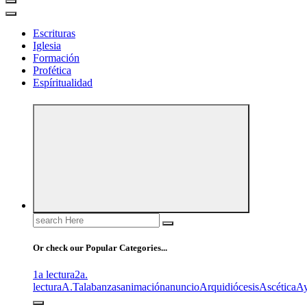
Escrituras
Iglesia
Formación
Profética
Espíritualidad
Search
for:
Or check our Popular Categories...
1a lectura
2a.
lectura
A.T
alabanzas
animación
anuncio
Arquidiócesis
Ascética
A