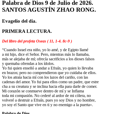
Palabra de Dios 9 de Julio de 2026.
SANTOS AGUSTÍN ZHAO RONG.
Evagelio del dia.
PRIMERA LECTURA.
Del libro del profeta Oseas ( 11, 1-4. 8c-9 )
“Cuando Israel era niño, yo lo amé, y de Egipto llamé
a mi hijo, dice el Señor. Pero, mientras más lo llamaba,
más se alejaba de mí; ofrecía sacrificios a los dioses falsos
y quemaba ofrendas a los ídolos.
Yo fui quien enseñó a andar a Efraín, yo quien lo llevaba
en brazos; pero no comprendieron que yo cuidaba de ellos.
Yo los atraía hacia mí con los lazos del cariño, con las
cadenas del amor. Yo fui para ellos como un padre, que estre
cha a su creatura y se inclina hacia ella para darle de comer.
Mi corazón se conmueve dentro de mí y se Inflama
toda mi compasión. No cederé al ardor de mi cólera, no
volveré a destruir a Efraín, pues yo soy Dios y no hombre,
yo soy el Santo que vive en ti y no enemigo a la puerta».
Palabra de Dios.