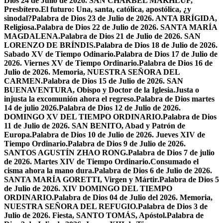
Dios 24 de Julio de 2026. SAN CHÁRBEL MAKHLUF,
Presbítero.
El futuro: Una, santa, católica, apostólica, ¿y
sinodal?
Palabra de Dios 23 de Julio de 2026. ANTA BRÍGIDA,
Religiosa.
Palabra de Dios 22 de Julio de 2026. SANTA MARÍA
MAGDALENA.
Palabra de Dios 21 de Julio de 2026. SAN
LORENZO DE BRÍNDIS.
Palabra de Dios 18 de Julio de 2026.
Sabado XV de Tiempo Odinario.
Palabra de Dios 17 de Julio de
2026. Viernes XV de Tiempo Ordinario.
Palabra de Dios 16 de
Julio de 2026. Memoria, NUESTRA SEÑORA DEL
CARMEN.
Palabra de Dios 15 de Julio de 2026. SAN
BUENAVENTURA, Obispo y Doctor de la Iglesia.
Justa o
injusta la excomunión ahora el regreso.
Palabra de Dios martes
14 de julio 2026.
Palabra de Dios 12 de Julio de 2026.
DOMINGO XV DEL TIEMPO ORDINARIO.
Palabra de Dios
11 de Julio de 2026. SAN BENITO, Abad y Patrón de
Europa.
Palabra de Dios 10 de Julio de 2026. Jueves XIV de
Tiempo Ordinario.
Palabra de Dios 9 de Julio de 2026.
SANTOS AGUSTÍN ZHAO RONG.
Palabra de Dios 7 de julio
de 2026. Martes XIV de Tiempo Ordinario.
Consumado el
cisma ahora la mano dura.
Palabra de Dios 6 de Julio de 2026.
SANTA MARÍA GORETTI, Virgen y Mártir.
Palabra de Dios 5
de Julio de 2026. XIV DOMINGO DEL TIEMPO
ORDINARIO.
Palabra de Dios 04 de Julio del 2026. Memoria,
NUESTRA SEÑORA DEL REFUGIO.
Palabra de Dios 3 de
Julio de 2026. Fiesta, SANTO TOMÁS, Apóstol.
Palabra de