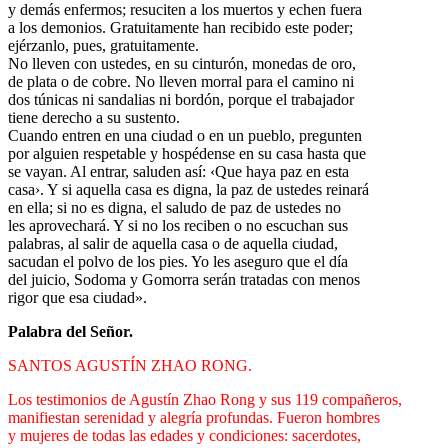
y demás enfermos; resuciten a los muertos y echen fuera
a los demonios. Gratuitamente han recibido este poder;
ejérzanlo, pues, gratuitamente.
No lleven con ustedes, en su cinturón, monedas de oro,
de plata o de cobre. No lleven morral para el camino ni
dos túnicas ni sandalias ni bordón, porque el trabajador
tiene derecho a su sustento.
Cuando entren en una ciudad o en un pueblo, pregunten
por alguien respetable y hospédense en su casa hasta que
se vayan. Al entrar, saluden así: ‹Que haya paz en esta
casa›. Y si aquella casa es digna, la paz de ustedes reinará
en ella; si no es digna, el saludo de paz de ustedes no
les aprovechará. Y si no los reciben o no escuchan sus
palabras, al salir de aquella casa o de aquella ciudad,
sacudan el polvo de los pies. Yo les aseguro que el día
del juicio, Sodoma y Gomorra serán tratadas con menos
rigor que esa ciudad».
Palabra del Señor.
SANTOS AGUSTÍN ZHAO RONG.
Los testimonios de Agustín Zhao Rong y sus 119 compañeros,
manifiestan serenidad y alegría profundas. Fueron hombres
y mujeres de todas las edades y condiciones: sacerdotes,