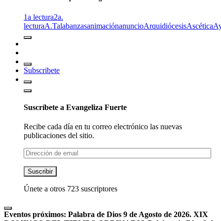
1a lectura
2a.
lectura
A.T
alabanzas
animación
anuncio
Arquidiócesis
Ascética
A
Subscribete
Suscríbete a Evangeliza Fuerte
Recibe cada día en tu correo electrónico las nuevas
publicaciones del sitio.
Dirección
de
email
Suscribir
Únete a otros 723 suscriptores
Eventos próximos:
Palabra de Dios 9 de Agosto de 2026. XIX